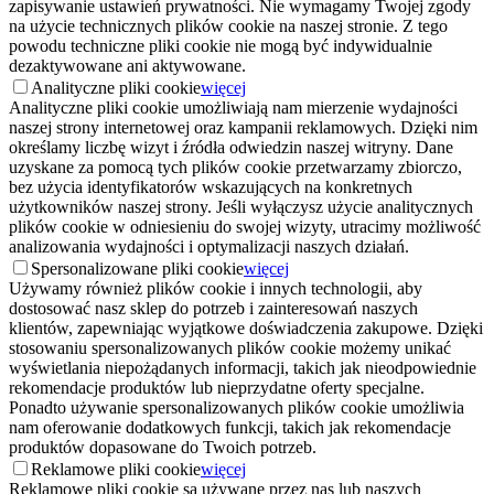
zapisywanie ustawień prywatności. Nie wymagamy Twojej zgody
na użycie technicznych plików cookie na naszej stronie. Z tego
powodu techniczne pliki cookie nie mogą być indywidualnie
dezaktywowane ani aktywowane.
Analityczne pliki cookie
więcej
Analityczne pliki cookie umożliwiają nam mierzenie wydajności
naszej strony internetowej oraz kampanii reklamowych. Dzięki nim
określamy liczbę wizyt i źródła odwiedzin naszej witryny. Dane
uzyskane za pomocą tych plików cookie przetwarzamy zbiorczo,
bez użycia identyfikatorów wskazujących na konkretnych
użytkowników naszej strony. Jeśli wyłączysz użycie analitycznych
plików cookie w odniesieniu do swojej wizyty, utracimy możliwość
analizowania wydajności i optymalizacji naszych działań.
Spersonalizowane pliki cookie
więcej
Używamy również plików cookie i innych technologii, aby
dostosować nasz sklep do potrzeb i zainteresowań naszych
klientów, zapewniając wyjątkowe doświadczenia zakupowe. Dzięki
stosowaniu spersonalizowanych plików cookie możemy unikać
wyświetlania niepożądanych informacji, takich jak nieodpowiednie
rekomendacje produktów lub nieprzydatne oferty specjalne.
Ponadto używanie spersonalizowanych plików cookie umożliwia
nam oferowanie dodatkowych funkcji, takich jak rekomendacje
produktów dopasowane do Twoich potrzeb.
Reklamowe pliki cookie
więcej
Reklamowe pliki cookie są używane przez nas lub naszych