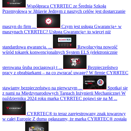
Współpraca CYRRTEC ze Średnią Szkołą
Przemysłową w Jihlavie
Jednym z naszych celów jest dostarczanie
maszyn do firm ...
Czym jest usługa Gwarancja+ w
maszynach CYRRTEC?
Usługa Gwarancja+ to więcej niż
standardowa gwarancja. ...
Rewolucyjna nowość
wśród tokarek konwencjonalnych
System ELS (elektronicznie
sterowana śruba pociągowa) t ...
Bezpieczeństwo
pracy z obrabiarkami – na co zwracać uwagę?
W firmie CYRRTEC
stawiamy bezpieczeństwo na pierwszym ...
Spotkaj się
z nami na Międzynarodowych Targach Inżynierii Mechanicznej
W
październiku 2024 roku marka CYRRTEC pojawi się na M ...
CYRRTEC® to teraz zarejestrowany znak towarowy
w całej Europie
Z dumą ogłaszamy, że marka CYRRTEC® została