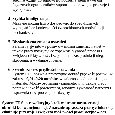
automatycznie, co stanowi nowoczesną alternatywę dla
fizycznych ograniczników suportu – poprawiając precyzję i
wydajność.
Szybka konfiguracja
Maszynę można łatwo dostosować do specyficznych
wymagań bez konieczności czasochłonnych modyfikacji
mechanicznych.
Błyskawiczna zmiana ustawień
Parametry gwintów i posuwów można zmieniać nawet w
trakcie pracy maszyny, co zapewnia płynność procesu i
zwiększa efektywność. Dzięki temu czas produkcji ulega
skróceniu, a wydajność rośnie.
Szeroki zakres prędkości skrawania
System ELS pozwala precyzyjnie dobrać prędkość posuwu w
zakresie
0,01–0,20 mm/obr.
w zależności od obrabianego
materiału. Możliwość zmiany parametrów w trakcie pracy
poprawia jakość powierzchni, wydłuża żywotność narzędzi i
usprawnia cały proces produkcyjny.
System ELS to rewolucyjny krok w stronę nowoczesnej
obróbki konwencjonalnej. Znacznie upraszcza pracę z tokarką,
eliminuje przestoje i zwiększa możliwości produkcyjne – bez