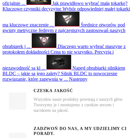
oficjalnie ...
Jak prawidłowo wybrać małą tokarkę?
Kluczowe czynniki decyzyjne
Wybór odpowiedniej małej tokarki
ma kluczowe znaczenie ...
Średnice otworów pod
gwinty metryczne
Jednym z najczęstszych zastosowań naszych
obrabiarek j ...
Dlaczego warto wybrać maszynę z
protokołem dokładności
Cena to nie wszystko. Precyzja i
niezawodność są kl ...
Napęd obrabiarki silnikiem
BLDC – jakie są jego zalety?
Silnik BLDC to nowoczesne
rozwiązanie, które zapewnia w ...
Następny
CZESKA JAKOŚĆ
Wszystkie nasze produkty powstają z naszych głów.
Tworzymy je i montujemy z czeskim sercem i
naciskiem na jakość.
ZADZWOŃ DO NAS, A MY UDZIELIMY CI
PORADY.