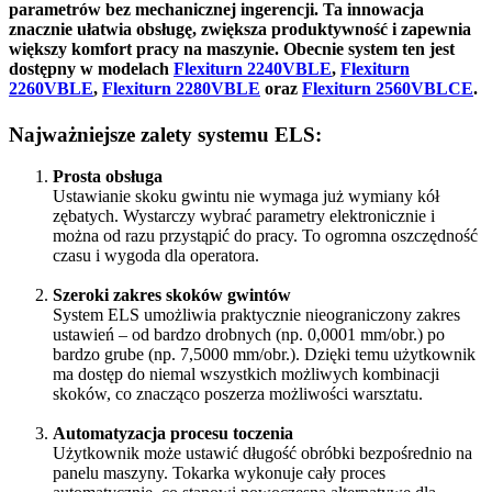
parametrów bez mechanicznej ingerencji. Ta innowacja
znacznie ułatwia obsługę, zwiększa produktywność i zapewnia
większy komfort pracy na maszynie. Obecnie system ten jest
dostępny w modelach
Flexiturn 2240VBLE
,
Flexiturn
2260VBLE
,
Flexiturn 2280VBLE
oraz
Flexiturn 2560VBLCE
.
Najważniejsze zalety systemu ELS:
Prosta obsługa
Ustawianie skoku gwintu nie wymaga już wymiany kół
zębatych. Wystarczy wybrać parametry elektronicznie i
można od razu przystąpić do pracy. To ogromna oszczędność
czasu i wygoda dla operatora.
Szeroki zakres skoków gwintów
System ELS umożliwia praktycznie nieograniczony zakres
ustawień – od bardzo drobnych (np. 0,0001 mm/obr.) po
bardzo grube (np. 7,5000 mm/obr.). Dzięki temu użytkownik
ma dostęp do niemal wszystkich możliwych kombinacji
skoków, co znacząco poszerza możliwości warsztatu.
Automatyzacja procesu toczenia
Użytkownik może ustawić długość obróbki bezpośrednio na
panelu maszyny. Tokarka wykonuje cały proces