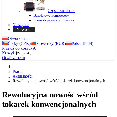
Części zamienne
Bezolejowe kompresory
Screw-type air compressors
Narzędzie
Nowości
Otwórz menu
Česky (CZK)
Slovensky (EUR)
Polski (PLN)
Przejdź do koszyka
0
Koszyk
jest pusty
Otwórz menu
Praca
Aktualności
Rewolucyjna nowość wśród tokarek konwencjonalnych
Rewolucyjna nowość wśród
tokarek konwencjonalnych