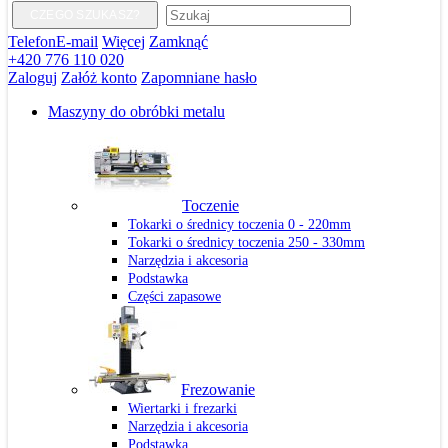
CZEGO SZUKASZ?
Telefon
E-mail
Więcej
Zamknąć
+420 776 110 020
Zaloguj
Załóż konto
Zapomniane hasło
Maszyny do obróbki metalu
Toczenie
Tokarki o średnicy toczenia 0 - 220mm
Tokarki o średnicy toczenia 250 - 330mm
Narzędzia i akcesoria
Podstawka
Części zapasowe
Frezowanie
Wiertarki i frezarki
Narzędzia i akcesoria
Podstawka