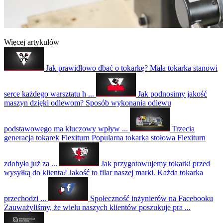
Więcej artykułów
Jak prawidłowo dbać o tokarkę?
Mała tokarka stanowi
serce każdego warsztatu h ...
Jak podnosimy jakość
maszyn dzięki odlewom?
Sposób wykonania odlewu
podstawowego ma kluczowy wpływ ...
Trzecia
generacja tokarek Flexiturn
Popularna tokarka stołowa Flexiturn
zdobyła już za ...
Jak przygotowujemy tokarki przed
wysyłką do klienta?
Jakość to filar naszej marki. Każda tokarka
przechodzi ...
Społeczność inżynierów na Facebooku
Zauważyliśmy, że wielu naszych klientów poszukuje pra ...