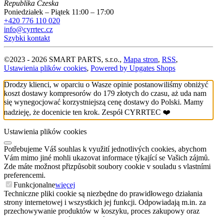
Republika Czeska
Poniedziałek – Piątek 11:00 – 17:00
+420 776 110 020
info@cyrrtec.cz
Szybki kontakt
©
2023 -
2026
SMART PARTS, s.r.o.
,
Mapa stron
,
RSS
,
Ustawienia plików cookies
,
Powered by Upgates Shops
Drodzy klienci, w oparciu o Wasze opinie postanowiliśmy obniżyć
koszt dostawy kompresorów do 179 złotych do czasu, aż uda nam
się wynegocjować korzystniejszą cenę dostawy do Polski. Mamy
nadzieję, że docenicie ten krok. Zespół CYRRTEC ❤️
Ustawienia plików cookies
Potřebujeme Váš souhlas k využití jednotlivých cookies, abychom
Vám mimo jiné mohli ukazovat informace týkající se Vašich zájmů.
Zde máte možnost přizpůsobit soubory cookie v souladu s vlastními
preferencemi.
Funkcjonalne
więcej
Techniczne pliki cookie są niezbędne do prawidłowego działania
strony internetowej i wszystkich jej funkcji. Odpowiadają m.in. za
przechowywanie produktów w koszyku, proces zakupowy oraz