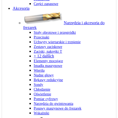
Części zapasowe
Akcesoria
Narzędzia i akcesoria do
frezarek
Stoły obrotowe i przegródki
Przecinaki
Uchwyty wiertarskie i trzpienie
Zestawy zaciskowe
Zaciski, nakrętki T
+ 12 dalších
Elementy mocujące
Imadła maszynowe
Wiertła
Nudne głowy
Rękawy redukcyjne
Sondy
Chłodzenie
Oświetlenie
Pomiar cyfrowy
Narzędzia do gwintowania
Posuwy maszynowe do frezarek
Wskaźniki