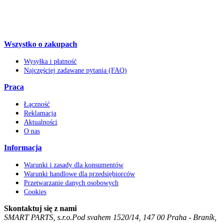
Wszystko o zakupach
Wysyłka i płatność
Najczęściej zadawane pytania (FAQ)
Praca
Łączność
Reklamacja
Aktualności
O nas
Informacja
Warunki i zasady dla konsumentów
Warunki handlowe dla przedsiębiorców
Przetwarzanie danych osobowych
Cookies
Skontaktuj się z nami
SMART PARTS, s.r.o.
Pod svahem 1520/14
,
147 00
Praha - Braník
,