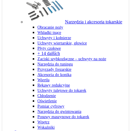
Narzędzia i akcesoria tokarskie
Obracanie noży
Wkładki tnące
Uchwyty i kołnierze
Uchwyty wiertarskie, głowice
Płyty czołowe
+ 14 dalších
Zaciski szybkozłączne – uchwyty na noże
Narzędzia do tuningu
Przyrządy frezarskie
Akcesoria do konika
Wiertła
Rękawy redukcyjne
Uchwyty tulejowe do tokarek
Chłodzenie
Oświetlenie
Pomiar cyfrowy
Narzędzia do gwintowania
Posuwy maszynowe do tokarek
Wnętrz
Wskaźniki