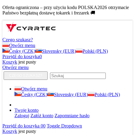
Oferta ograniczona – przy użyciu kodu POLSKA2026 otrzymacie
Państwo bezpłatną dostawę tokarek i frezarek 🚚
Czego szukasz?
Otwórz menu
Česky (CZK)
Slovensky (EUR)
Polski (PLN)
Przejdź do koszyka
0
Koszyk
jest pusty
Otwórz menu
CZEGO SZUKASZ?
Otwórz menu
Česky (CZK)
Slovensky (EUR)
Polski (PLN)
Twoje konto
Zaloguj
Załóż konto
Zapomniane hasło
Przejdź do koszyka
0
0
Toggle Dropdown
Koszyk
jest pusty