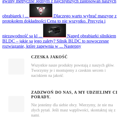
gwinty metryczne
Jednym z najczęstszych zastosowań naszych
obrabiarek j ...
Dlaczego warto wybrać maszynę z
protokołem dokładności
Cena to nie wszystko. Precyzja i
niezawodność są kl ...
Napęd obrabiarki silnikiem
BLDC – jakie są jego zalety?
Silnik BLDC to nowoczesne
rozwiązanie, które zapewnia w ...
Następny
CZESKA JAKOŚĆ
Wszystkie nasze produkty powstają z naszych głów.
Tworzymy je i montujemy z czeskim sercem i
naciskiem na jakość.
ZADZWOŃ DO NAS, A MY UDZIELIMY CI
PORADY.
Nie jesteśmy dla siebie obcy. Wierzymy, że nie ma
złych pytań. Jeśli masz wątpliwości, skontaktuj się z
nami.