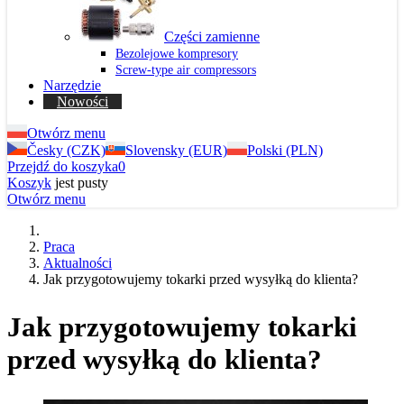
Części zamienne
Bezolejowe kompresory
Screw-type air compressors
Narzędzie
Nowości
Otwórz menu
Česky (CZK)
Slovensky (EUR)
Polski (PLN)
Przejdź do koszyka
0
Koszyk
jest pusty
Otwórz menu
Praca
Aktualności
Jak przygotowujemy tokarki przed wysyłką do klienta?
Jak przygotowujemy tokarki
przed wysyłką do klienta?