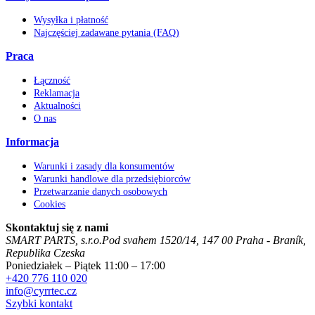
Wysyłka i płatność
Najczęściej zadawane pytania (FAQ)
Praca
Łączność
Reklamacja
Aktualności
O nas
Informacja
Warunki i zasady dla konsumentów
Warunki handlowe dla przedsiębiorców
Przetwarzanie danych osobowych
Cookies
Skontaktuj się z nami
SMART PARTS, s.r.o.
Pod svahem 1520/14
,
147 00
Praha - Braník
,
Republika Czeska
Poniedziałek – Piątek 11:00 – 17:00
+420 776 110 020
info@cyrrtec.cz
Szybki kontakt