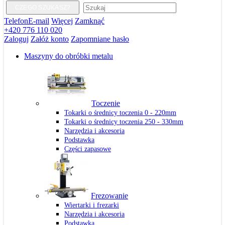
CZEGO SZUKASZ?
Telefon
E-mail
Więcej
Zamknąć
+420 776 110 020
Zaloguj
Załóż konto
Zapomniane hasło
Maszyny do obróbki metalu
Toczenie
Tokarki o średnicy toczenia 0 - 220mm
Tokarki o średnicy toczenia 250 - 330mm
Narzędzia i akcesoria
Podstawka
Części zapasowe
Frezowanie
Wiertarki i frezarki
Narzędzia i akcesoria
Podstawka