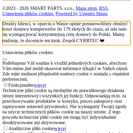
©
2023 -
2026
SMART PARTS, s.r.o.
,
Mapa stron
,
RSS
,
Ustawienia plików cookies
,
Powered by Upgates Shops
Drodzy klienci, w oparciu o Wasze opinie postanowiliśmy obniżyć
koszt dostawy kompresorów do 179 złotych do czasu, aż uda nam
się wynegocjować korzystniejszą cenę dostawy do Polski. Mamy
nadzieję, że docenicie ten krok. Zespół CYRRTEC ❤️
Ustawienia plików cookies
Potřebujeme Váš souhlas k využití jednotlivých cookies, abychom
Vám mimo jiné mohli ukazovat informace týkající se Vašich zájmů.
Zde máte možnost přizpůsobit soubory cookie v souladu s vlastními
preferencemi.
Funkcjonalne
więcej
Techniczne pliki cookie są niezbędne do prawidłowego działania
strony internetowej i wszystkich jej funkcji. Odpowiadają m.in. za
przechowywanie produktów w koszyku, proces zakupowy oraz
zapisywanie ustawień prywatności. Nie wymagamy Twojej zgody
na użycie technicznych plików cookie na naszej stronie. Z tego
powodu techniczne pliki cookie nie mogą być indywidualnie
dezaktywowane ani aktywowane.
Analityczne pliki cookie
więcej