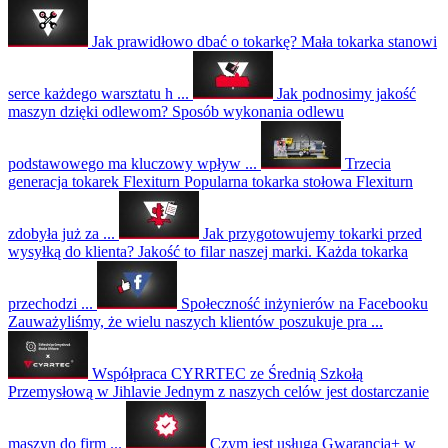
Jak prawidłowo dbać o tokarkę?
Mała tokarka stanowi
serce każdego warsztatu h ...
Jak podnosimy jakość
maszyn dzięki odlewom?
Sposób wykonania odlewu
podstawowego ma kluczowy wpływ ...
Trzecia
generacja tokarek Flexiturn
Popularna tokarka stołowa Flexiturn
zdobyła już za ...
Jak przygotowujemy tokarki przed
wysyłką do klienta?
Jakość to filar naszej marki. Każda tokarka
przechodzi ...
Społeczność inżynierów na Facebooku
Zauważyliśmy, że wielu naszych klientów poszukuje pra ...
Współpraca CYRRTEC ze Średnią Szkołą
Przemysłową w Jihlavie
Jednym z naszych celów jest dostarczanie
maszyn do firm ...
Czym jest usługa Gwarancja+ w