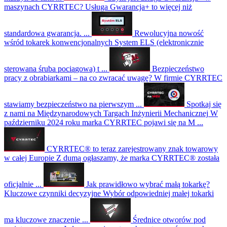
maszynach CYRRTEC?
Usługa Gwarancja+ to więcej niż
standardowa gwarancja. ...
Rewolucyjna nowość
wśród tokarek konwencjonalnych
System ELS (elektronicznie
sterowana śruba pociągowa) t ...
Bezpieczeństwo
pracy z obrabiarkami – na co zwracać uwagę?
W firmie CYRRTEC
stawiamy bezpieczeństwo na pierwszym ...
Spotkaj się
z nami na Międzynarodowych Targach Inżynierii Mechanicznej
W
październiku 2024 roku marka CYRRTEC pojawi się na M ...
CYRRTEC® to teraz zarejestrowany znak towarowy
w całej Europie
Z dumą ogłaszamy, że marka CYRRTEC® została
oficjalnie ...
Jak prawidłowo wybrać małą tokarkę?
Kluczowe czynniki decyzyjne
Wybór odpowiedniej małej tokarki
ma kluczowe znaczenie ...
Średnice otworów pod