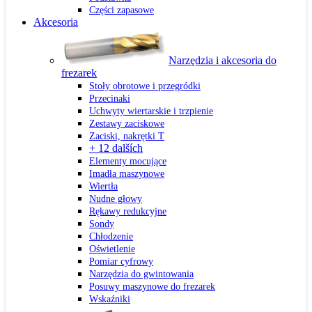
Części zapasowe
Akcesoria
Narzędzia i akcesoria do
frezarek
Stoły obrotowe i przegródki
Przecinaki
Uchwyty wiertarskie i trzpienie
Zestawy zaciskowe
Zaciski, nakrętki T
+ 12 dalších
Elementy mocujące
Imadła maszynowe
Wiertła
Nudne głowy
Rękawy redukcyjne
Sondy
Chłodzenie
Oświetlenie
Pomiar cyfrowy
Narzędzia do gwintowania
Posuwy maszynowe do frezarek
Wskaźniki