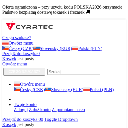
Oferta ograniczona – przy użyciu kodu POLSKA2026 otrzymacie
Państwo bezpłatną dostawę tokarek i frezarek 🚚
Czego szukasz?
Otwórz menu
Česky (CZK)
Slovensky (EUR)
Polski (PLN)
Przejdź do koszyka
0
Koszyk
jest pusty
Otwórz menu
CZEGO SZUKASZ?
Otwórz menu
Česky (CZK)
Slovensky (EUR)
Polski (PLN)
Twoje konto
Zaloguj
Załóż konto
Zapomniane hasło
Przejdź do koszyka
0
0
Toggle Dropdown
Koszyk
jest pusty