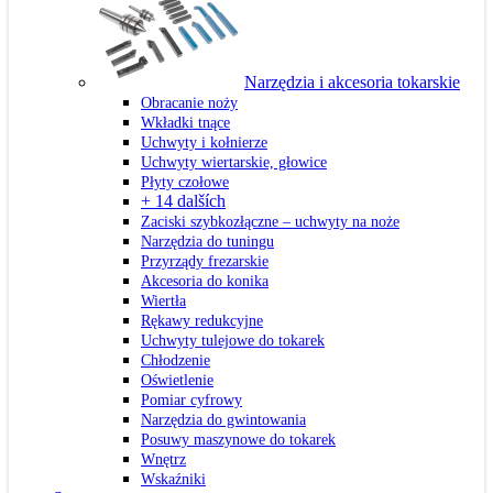
Narzędzia i akcesoria tokarskie
Obracanie noży
Wkładki tnące
Uchwyty i kołnierze
Uchwyty wiertarskie, głowice
Płyty czołowe
+ 14 dalších
Zaciski szybkozłączne – uchwyty na noże
Narzędzia do tuningu
Przyrządy frezarskie
Akcesoria do konika
Wiertła
Rękawy redukcyjne
Uchwyty tulejowe do tokarek
Chłodzenie
Oświetlenie
Pomiar cyfrowy
Narzędzia do gwintowania
Posuwy maszynowe do tokarek
Wnętrz
Wskaźniki