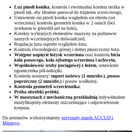
Luz pinoli konika
, kontrola i ewentualna korekta stożka w
pinoli tak, aby idealnie pasował do trzpienia wzorcowego,
Ustawienie osi pinoli konika względem osi obrotu (osi
wrzeciona); kontrola geometrii konika w 2 osiach (bez
uciekania w górę/dół ani na boki),
Korekty wybranych elementów maszyny na podstawie
naszych wcześniejszych doświadczeń,
Regulacja luzu suportu względem łoża,
Kontrola równoległości górnej i dolnej płaszczyzny łoża,
Wstępne napięcie łożysk wrzeciona
oraz kontrola
bicia
koła pasowego, koła zębatego wrzeciona i uchwytu
,
Współosiowość śruby pociągowej z łożem
, ustawienie
ogranicznika pół-nakrętki,
Kontrola noniuszy:
suport nożowy (1 mm/obr.)
,
posuw
poprzeczny (2 mm/obr.)
i posuw wzdłużny,
Kontrola geometrii wrzeciennika
,
Próba obróbki próbki
,
W maszynach z mechaniczną przekładnią
indywidualnie
modyfikujemy elementy uszczelniające i odpowietrzenie
korpusu.
Do pomiarów wykorzystujemy
przyrządy marek ACCUD i
Mitutoyo
.