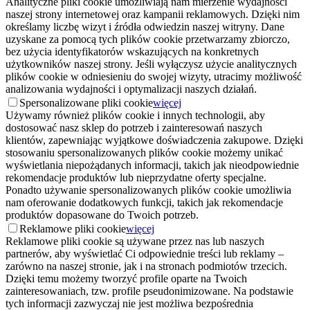
Analityczne pliki cookie umożliwiają nam mierzenie wydajności
naszej strony internetowej oraz kampanii reklamowych. Dzięki nim
określamy liczbę wizyt i źródła odwiedzin naszej witryny. Dane
uzyskane za pomocą tych plików cookie przetwarzamy zbiorczo,
bez użycia identyfikatorów wskazujących na konkretnych
użytkowników naszej strony. Jeśli wyłączysz użycie analitycznych
plików cookie w odniesieniu do swojej wizyty, utracimy możliwość
analizowania wydajności i optymalizacji naszych działań.
Spersonalizowane pliki cookie
więcej
Używamy również plików cookie i innych technologii, aby
dostosować nasz sklep do potrzeb i zainteresowań naszych
klientów, zapewniając wyjątkowe doświadczenia zakupowe. Dzięki
stosowaniu spersonalizowanych plików cookie możemy unikać
wyświetlania niepożądanych informacji, takich jak nieodpowiednie
rekomendacje produktów lub nieprzydatne oferty specjalne.
Ponadto używanie spersonalizowanych plików cookie umożliwia
nam oferowanie dodatkowych funkcji, takich jak rekomendacje
produktów dopasowane do Twoich potrzeb.
Reklamowe pliki cookie
więcej
Reklamowe pliki cookie są używane przez nas lub naszych
partnerów, aby wyświetlać Ci odpowiednie treści lub reklamy –
zarówno na naszej stronie, jak i na stronach podmiotów trzecich.
Dzięki temu możemy tworzyć profile oparte na Twoich
zainteresowaniach, tzw. profile pseudonimizowane. Na podstawie
tych informacji zazwyczaj nie jest możliwa bezpośrednia