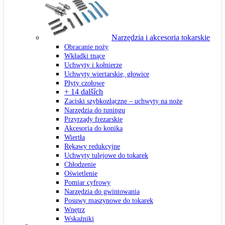
Narzędzia i akcesoria tokarskie
Obracanie noży
Wkładki tnące
Uchwyty i kołnierze
Uchwyty wiertarskie, głowice
Płyty czołowe
+ 14 dalších
Zaciski szybkozłączne – uchwyty na noże
Narzędzia do tuningu
Przyrządy frezarskie
Akcesoria do konika
Wiertła
Rękawy redukcyjne
Uchwyty tulejowe do tokarek
Chłodzenie
Oświetlenie
Pomiar cyfrowy
Narzędzia do gwintowania
Posuwy maszynowe do tokarek
Wnętrz
Wskaźniki