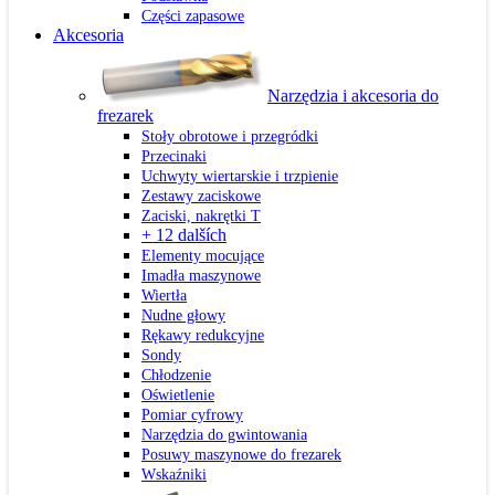
Części zapasowe
Akcesoria
Narzędzia i akcesoria do
frezarek
Stoły obrotowe i przegródki
Przecinaki
Uchwyty wiertarskie i trzpienie
Zestawy zaciskowe
Zaciski, nakrętki T
+ 12 dalších
Elementy mocujące
Imadła maszynowe
Wiertła
Nudne głowy
Rękawy redukcyjne
Sondy
Chłodzenie
Oświetlenie
Pomiar cyfrowy
Narzędzia do gwintowania
Posuwy maszynowe do frezarek
Wskaźniki