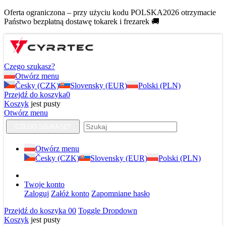
Oferta ograniczona – przy użyciu kodu POLSKA2026 otrzymacie
Państwo bezpłatną dostawę tokarek i frezarek 🚚
Czego szukasz?
Otwórz menu
Česky (CZK)
Slovensky (EUR)
Polski (PLN)
Przejdź do koszyka
0
Koszyk
jest pusty
Otwórz menu
CZEGO SZUKASZ?
Otwórz menu
Česky (CZK)
Slovensky (EUR)
Polski (PLN)
Twoje konto
Zaloguj
Załóż konto
Zapomniane hasło
Przejdź do koszyka
0
0
Toggle Dropdown
Koszyk
jest pusty