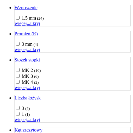
Wznoszenie
1,5 mm
(24)
więcej...
ukryj
Promień (R)
3 mm
(4)
więcej...
ukryj
Stożek stopki
MK 2
(10)
MK 3
(6)
MK 4
(2)
więcej...
ukryj
Liczba łożysk
3
(4)
1
(1)
więcej...
ukryj
Kąt szczytowy