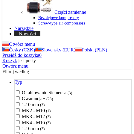
Części zamienne
Bezolejowe kompresory
Screw-type air compressors
Narzędzie
Nowości
Otwórz menu
Česky (CZK)
Slovensky (EUR)
Polski (PLN)
Przejdź do koszyka
0
Koszyk
jest pusty
Otwórz menu
Filtruj według
Typ
Okablowanie Siemensa
(3)
Gwarancja+
(28)
1-10 mm
(3)
MK2 - M10
(1)
MK3 - M12
(2)
MK4 - M16
(2)
1-16 mm
(2)