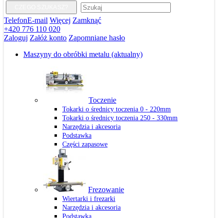
CZEGO SZUKASZ?
Telefon
E-mail
Więcej
Zamknąć
+420 776 110 020
Zaloguj
Załóż konto
Zapomniane hasło
Maszyny do obróbki metalu
(aktualny)
Toczenie
Tokarki o średnicy toczenia 0 - 220mm
Tokarki o średnicy toczenia 250 - 330mm
Narzędzia i akcesoria
Podstawka
Części zapasowe
Frezowanie
Wiertarki i frezarki
Narzędzia i akcesoria
Podstawka