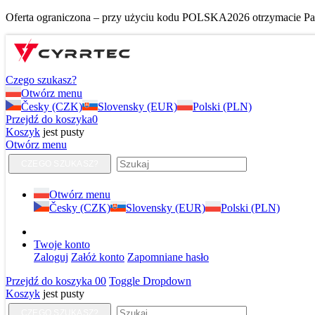
Oferta ograniczona – przy użyciu kodu POLSKA2026 otrzymacie Pańs
Czego szukasz?
Otwórz menu
Česky (CZK)
Slovensky (EUR)
Polski (PLN)
Przejdź do koszyka
0
Koszyk
jest pusty
Otwórz menu
CZEGO SZUKASZ?
Otwórz menu
Česky (CZK)
Slovensky (EUR)
Polski (PLN)
Twoje konto
Zaloguj
Załóż konto
Zapomniane hasło
Przejdź do koszyka
0
0
Toggle Dropdown
Koszyk
jest pusty
CZEGO SZUKASZ?