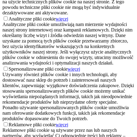
na użycie technicznych plików cookie na naszej stronie. Z tego
powodu techniczne pliki cookie nie mogą być indywidualnie
dezaktywowane ani aktywowane.
Analityczne pliki cookie
więcej
Analityczne pliki cookie umożliwiają nam mierzenie wydajności
naszej strony internetowej oraz kampanii reklamowych. Dzięki nim
określamy liczbę wizyt i źródła odwiedzin naszej witryny. Dane
uzyskane za pomocą tych plików cookie przetwarzamy zbiorczo,
bez użycia identyfikatorów wskazujących na konkretnych
użytkowników naszej strony. Jeśli wyłączysz użycie analitycznych
plików cookie w odniesieniu do swojej wizyty, utracimy możliwość
analizowania wydajności i optymalizacji naszych działań.
Spersonalizowane pliki cookie
więcej
Używamy również plików cookie i innych technologii, aby
dostosować nasz sklep do potrzeb i zainteresowań naszych
klientów, zapewniając wyjątkowe doświadczenia zakupowe. Dzięki
stosowaniu spersonalizowanych plików cookie możemy unikać
wyświetlania niepożądanych informacji, takich jak nieodpowiednie
rekomendacje produktów lub nieprzydatne oferty specjalne.
Ponadto używanie spersonalizowanych plików cookie umożliwia
nam oferowanie dodatkowych funkcji, takich jak rekomendacje
produktów dopasowane do Twoich potrzeb.
Reklamowe pliki cookie
więcej
Reklamowe pliki cookie są używane przez nas lub naszych
partnerów, aby wyświetlać Ci odpowiednie treści lub reklamy –