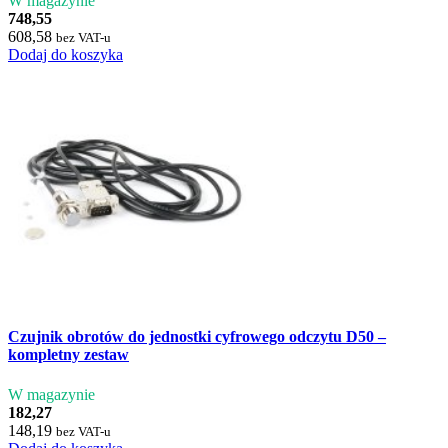
W magazynie
748,55
608,58
bez VAT-u
Dodaj do koszyka
Czujnik obrotów do jednostki cyfrowego odczytu D50 –
kompletny zestaw
W magazynie
182,27
148,19
bez VAT-u