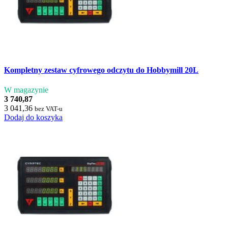
Kompletny zestaw cyfrowego odczytu do Hobbymill 20L
W magazynie
3 740,87
3 041,36
bez VAT-u
Dodaj do koszyka