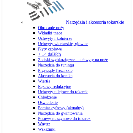
Narzędzia i akcesoria tokarskie
Obracanie noży
Wkładki tnące
Uchwyty i kołnierze
Uchwyty wiertarskie, głowice
Płyty czołowe
+ 14 dalších
Zaciski szybkozłączne – uchwyty na noże
Narzędzia do tuningu
Przyrządy frezarskie
Akcesoria do konika
Wiertła
Rękawy redukcyjne
Uchwyty tulejowe do tokarek
Chłodzenie
Oświetlenie
Pomiar cyfrowy
(aktualny)
Narzędzia do gwintowania
Posuwy maszynowe do tokarek
Wnętrz
Wskaźniki