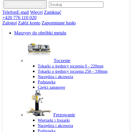
CZEGO SZUKASZ?
Telefon
E-mail
Więcej
Zamknąć
+420 776 110 020
Zaloguj
Załóż konto
Zapomniane hasło
Maszyny do obróbki metalu
Toczenie
Tokarki o średnicy toczenia 0 - 220mm
Tokarki o średnicy toczenia 250 - 330mm
Narzędzia i akcesoria
Podstawka
Części zapasowe
Frezowanie
Wiertarki i frezarki
Narzędzia i akcesoria
Podstawka