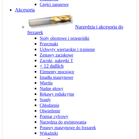
Części zapasowe
Akcesoria
Narzędzia i akcesoria do
frezarek
Stoły obrotowe i przegródki
Przecinaki
Uchwyty wiertarskie i trzpienie
Zestawy zaciskowe
Zaciski, nakrętki T
+ 12 dalších
Elementy mocujące
Imadła maszynowe
Wiertła
Nudne głowy
Rękawy redukcyjne
Sondy
Chłodzenie
Oświetlenie
Pomiar cyfrowy
Narzędzia do gwintowania
Posuwy maszynowe do frezarek
Wskaźniki