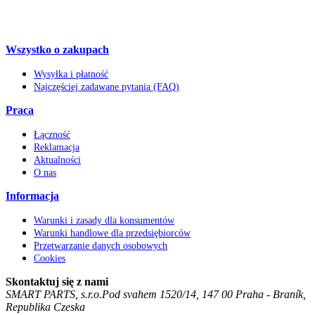
Wszystko o zakupach
Wysyłka i płatność
Najczęściej zadawane pytania (FAQ)
Praca
Łączność
Reklamacja
Aktualności
O nas
Informacja
Warunki i zasady dla konsumentów
Warunki handlowe dla przedsiębiorców
Przetwarzanie danych osobowych
Cookies
Skontaktuj się z nami
SMART PARTS, s.r.o.
Pod svahem 1520/14
,
147 00
Praha - Braník
,
Republika Czeska