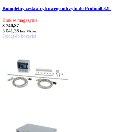
Kompletny zestaw cyfrowego odczytu do Profimill 32L
Brak w magazynie
3 740,87
3 041,36
bez VAT-u
Dodaj do koszyka