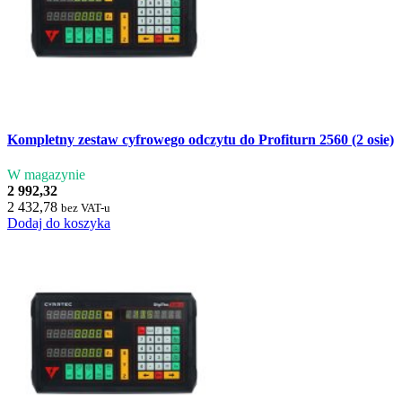
Kompletny zestaw cyfrowego odczytu do Profiturn 2560 (2 osie)
W magazynie
2 992,32
2 432,78
bez VAT-u
Dodaj do koszyka