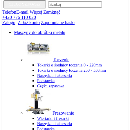
CZEGO SZUKASZ?
Telefon
E-mail
Więcej
Zamknąć
+420 776 110 020
Zaloguj
Załóż konto
Zapomniane hasło
Maszyny do obróbki metalu
Toczenie
Tokarki o średnicy toczenia 0 - 220mm
Tokarki o średnicy toczenia 250 - 330mm
Narzędzia i akcesoria
Podstawka
Części zapasowe
Frezowanie
Wiertarki i frezarki
Narzędzia i akcesoria
Podstawka