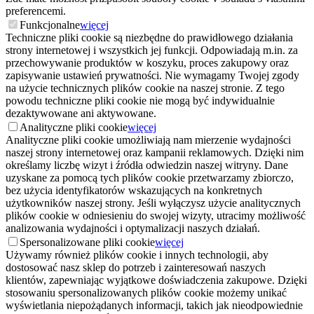
preferencemi.
Funkcjonalne
więcej
Techniczne pliki cookie są niezbędne do prawidłowego działania
strony internetowej i wszystkich jej funkcji. Odpowiadają m.in. za
przechowywanie produktów w koszyku, proces zakupowy oraz
zapisywanie ustawień prywatności. Nie wymagamy Twojej zgody
na użycie technicznych plików cookie na naszej stronie. Z tego
powodu techniczne pliki cookie nie mogą być indywidualnie
dezaktywowane ani aktywowane.
Analityczne pliki cookie
więcej
Analityczne pliki cookie umożliwiają nam mierzenie wydajności
naszej strony internetowej oraz kampanii reklamowych. Dzięki nim
określamy liczbę wizyt i źródła odwiedzin naszej witryny. Dane
uzyskane za pomocą tych plików cookie przetwarzamy zbiorczo,
bez użycia identyfikatorów wskazujących na konkretnych
użytkowników naszej strony. Jeśli wyłączysz użycie analitycznych
plików cookie w odniesieniu do swojej wizyty, utracimy możliwość
analizowania wydajności i optymalizacji naszych działań.
Spersonalizowane pliki cookie
więcej
Używamy również plików cookie i innych technologii, aby
dostosować nasz sklep do potrzeb i zainteresowań naszych
klientów, zapewniając wyjątkowe doświadczenia zakupowe. Dzięki
stosowaniu spersonalizowanych plików cookie możemy unikać
wyświetlania niepożądanych informacji, takich jak nieodpowiednie