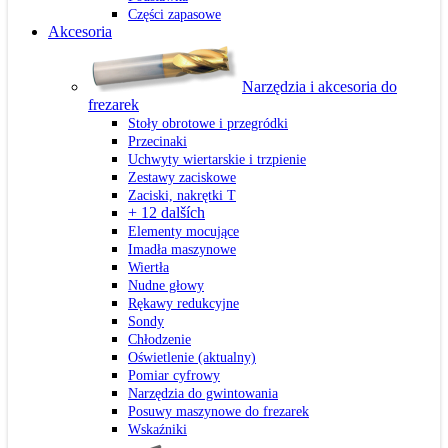
Części zapasowe
Akcesoria
Narzędzia i akcesoria do
frezarek
Stoły obrotowe i przegródki
Przecinaki
Uchwyty wiertarskie i trzpienie
Zestawy zaciskowe
Zaciski, nakrętki T
+ 12 dalších
Elementy mocujące
Imadła maszynowe
Wiertła
Nudne głowy
Rękawy redukcyjne
Sondy
Chłodzenie
Oświetlenie
(aktualny)
Pomiar cyfrowy
Narzędzia do gwintowania
Posuwy maszynowe do frezarek
Wskaźniki