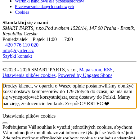
Warunki handlowe dla przedsiębiorców
Przetwarzanie danych osobowych
Cookies
Skontaktuj się z nami
SMART PARTS, s.r.o.
Pod svahem 1520/14
,
147 00
Praha - Braník
,
Republika Czeska
Poniedziałek – Piątek 11:00 – 17:00
+420 776 110 020
info@cyrrtec.cz
Szybki kontakt
©
2023 -
2026
SMART PARTS, s.r.o.
,
Mapa stron
,
RSS
,
Ustawienia plików cookies
,
Powered by Upgates Shops
Drodzy klienci, w oparciu o Wasze opinie postanowiliśmy obniżyć
koszt dostawy kompresorów do 179 złotych do czasu, aż uda nam
się wynegocjować korzystniejszą cenę dostawy do Polski. Mamy
nadzieję, że docenicie ten krok. Zespół CYRRTEC ❤️
Ustawienia plików cookies
Potřebujeme Váš souhlas k využití jednotlivých cookies, abychom
Vám mimo jiné mohli ukazovat informace týkající se Vašich zájmů.
Zde máte možnost přizpůsobit soubory cookie v souladu s vlastními