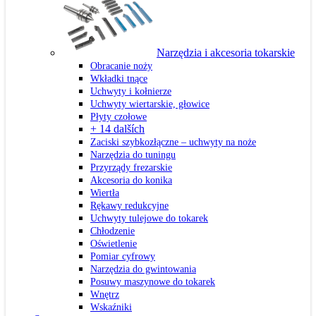
Narzędzia i akcesoria tokarskie
Obracanie noży
Wkładki tnące
Uchwyty i kołnierze
Uchwyty wiertarskie, głowice
Płyty czołowe
+ 14 dalších
Zaciski szybkozłączne – uchwyty na noże
Narzędzia do tuningu
Przyrządy frezarskie
Akcesoria do konika
Wiertła
Rękawy redukcyjne
Uchwyty tulejowe do tokarek
Chłodzenie
Oświetlenie
Pomiar cyfrowy
Narzędzia do gwintowania
Posuwy maszynowe do tokarek
Wnętrz
Wskaźniki