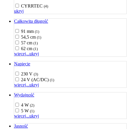
CYRRTEC
(4)
ukryj
Całkowita długość
91 mm
(1)
54,5 cm
(1)
57 cm
(1)
62 cm
(1)
więcej...
ukryj
Napięcie
230 V
(3)
24 V (AC/DC)
(1)
więcej...
ukryj
Wydajność
4 W
(2)
5 W
(1)
więcej...
ukryj
Jasność