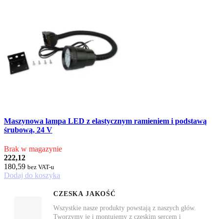
Maszynowa lampa LED z elastycznym ramieniem i podstawą
śrubową, 24 V
Brak w magazynie
222,12
180,59
bez VAT-u
Dodaj do koszyka
CZESKA JAKOŚĆ
Wszystkie nasze produkty powstają z naszych głów.
Tworzymy je i montujemy z czeskim sercem i