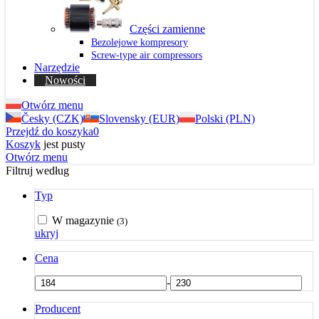
Części zamienne
Bezolejowe kompresory
Screw-type air compressors
Narzędzie
Nowości
Otwórz menu
Česky (CZK)
Slovensky (EUR)
Polski (PLN)
Przejdź do koszyka
0
Koszyk
jest pusty
Otwórz menu
Filtruj według
Typ
W magazynie
(3)
ukryj
Cena
-
Producent