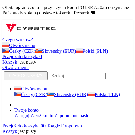
Oferta ograniczona – przy użyciu kodu POLSKA2026 otrzymacie
Państwo bezpłatną dostawę tokarek i frezarek 🚚
Czego szukasz?
Otwórz menu
Česky (CZK)
Slovensky (EUR)
Polski (PLN)
Przejdź do koszyka
0
Koszyk
jest pusty
Otwórz menu
CZEGO SZUKASZ?
Otwórz menu
Česky (CZK)
Slovensky (EUR)
Polski (PLN)
Twoje konto
Zaloguj
Załóż konto
Zapomniane hasło
Przejdź do koszyka
0
0
Toggle Dropdown
Koszyk
jest pusty