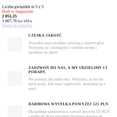
Liczba gwiazdek to 5 z 5
Brak w magazynie
2 051,35
1 667,76
bez VAT-u
Dodaj do koszyka
CZESKA JAKOŚĆ
Wszystkie nasze produkty powstają z naszych głów.
Tworzymy je i montujemy z czeskim sercem i
naciskiem na jakość.
ZADZWOŃ DO NAS, A MY UDZIELIMY CI
PORADY.
Nie jesteśmy dla siebie obcy. Wierzymy, że nie ma
złych pytań. Jeśli masz wątpliwości, skontaktuj się z
nami.
DARMOWA WYSYŁKA POWYŻEJ 525 PLN
Dla każdego zamówienia o wartości powyżej 525 PLN
i wadze do 30 kg oferujemy bezpłatną dostawę do