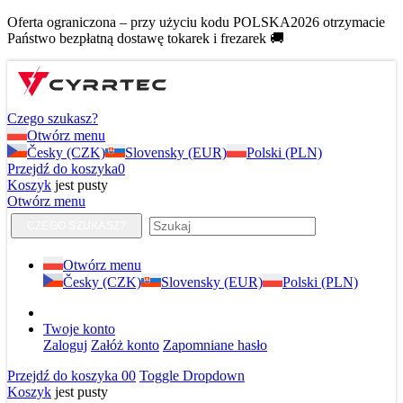
Oferta ograniczona – przy użyciu kodu POLSKA2026 otrzymacie
Państwo bezpłatną dostawę tokarek i frezarek 🚚
Czego szukasz?
Otwórz menu
Česky (CZK)
Slovensky (EUR)
Polski (PLN)
Przejdź do koszyka
0
Koszyk
jest pusty
Otwórz menu
CZEGO SZUKASZ?
Otwórz menu
Česky (CZK)
Slovensky (EUR)
Polski (PLN)
Twoje konto
Zaloguj
Załóż konto
Zapomniane hasło
Przejdź do koszyka
0
0
Toggle Dropdown
Koszyk
jest pusty