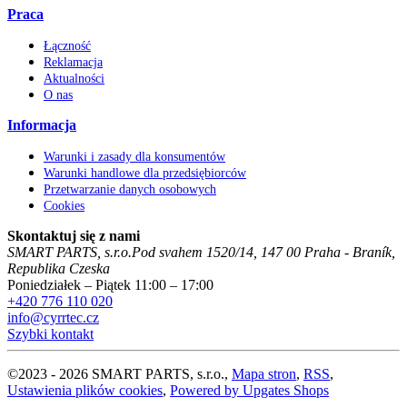
Praca
Łączność
Reklamacja
Aktualności
O nas
Informacja
Warunki i zasady dla konsumentów
Warunki handlowe dla przedsiębiorców
Przetwarzanie danych osobowych
Cookies
Skontaktuj się z nami
SMART PARTS, s.r.o.
Pod svahem 1520/14
,
147 00
Praha - Braník
,
Republika Czeska
Poniedziałek – Piątek 11:00 – 17:00
+420 776 110 020
info@cyrrtec.cz
Szybki kontakt
©
2023 -
2026
SMART PARTS, s.r.o.
,
Mapa stron
,
RSS
,
Ustawienia plików cookies
,
Powered by Upgates Shops