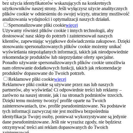
bez użycia identyfikatorów wskazujących na konkretnych
użytkowników naszej strony. Jeśli wyłączysz użycie analitycznych
plików cookie w odniesieniu do swojej wizyty, utracimy możliwość
analizowania wydajności i optymalizacji naszych działań.
Spersonalizowane pliki cookie
więcej
Używamy również plików cookie i innych technologii, aby
dostosować nasz sklep do potrzeb i zainteresowań naszych
klientów, zapewniając wyjątkowe doświadczenia zakupowe. Dzięki
stosowaniu spersonalizowanych plików cookie możemy unikać
wyświetlania niepożądanych informacji, takich jak nieodpowiednie
rekomendacje produktów lub nieprzydatne oferty specjalne.
Ponadto używanie spersonalizowanych plików cookie umożliwia
nam oferowanie dodatkowych funkcji, takich jak rekomendacje
produktów dopasowane do Twoich potrzeb.
Reklamowe pliki cookie
więcej
Reklamowe pliki cookie są używane przez nas lub naszych
partnerów, aby wyświetlać Ci odpowiednie treści lub reklamy –
zarówno na naszej stronie, jak i na stronach podmiotów trzecich.
Dzięki temu możemy tworzyć profile oparte na Twoich
zainteresowaniach, tzw. profile pseudonimizowane. Na podstawie
tych informacji zazwyczaj nie jest możliwa bezpośrednia
identyfikacja Twojej osoby, ponieważ wykorzystywane są jedynie
dane pseudonimizowane. Jeśli nie wyrazisz zgody, nie będziesz
otrzymywać treści ani reklam dopasowanych do Twoich
zainteresowań.