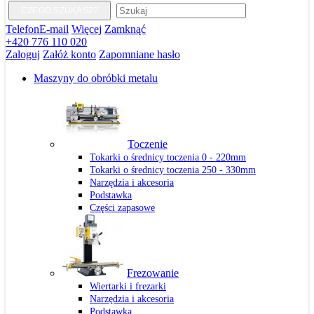
CZEGO SZUKASZ?
Telefon
E-mail
Więcej
Zamknąć
+420 776 110 020
Zaloguj
Załóż konto
Zapomniane hasło
Maszyny do obróbki metalu
Toczenie
Tokarki o średnicy toczenia 0 - 220mm
Tokarki o średnicy toczenia 250 - 330mm
Narzędzia i akcesoria
Podstawka
Części zapasowe
Frezowanie
Wiertarki i frezarki
Narzędzia i akcesoria
Podstawka