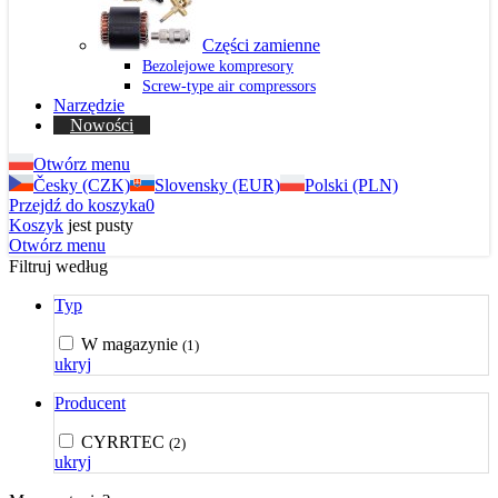
Części zamienne
Bezolejowe kompresory
Screw-type air compressors
Narzędzie
Nowości
Otwórz menu
Česky (CZK)
Slovensky (EUR)
Polski (PLN)
Przejdź do koszyka
0
Koszyk
jest pusty
Otwórz menu
Filtruj według
Typ
W magazynie
(1)
ukryj
Producent
CYRRTEC
(2)
ukryj