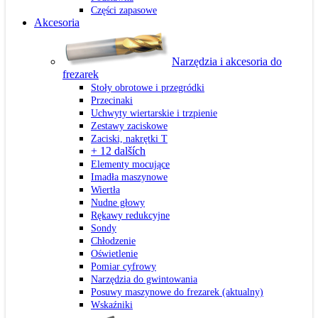
Części zapasowe
Akcesoria
Narzędzia i akcesoria do
frezarek
Stoły obrotowe i przegródki
Przecinaki
Uchwyty wiertarskie i trzpienie
Zestawy zaciskowe
Zaciski, nakrętki T
+ 12 dalších
Elementy mocujące
Imadła maszynowe
Wiertła
Nudne głowy
Rękawy redukcyjne
Sondy
Chłodzenie
Oświetlenie
Pomiar cyfrowy
Narzędzia do gwintowania
Posuwy maszynowe do frezarek
(aktualny)
Wskaźniki