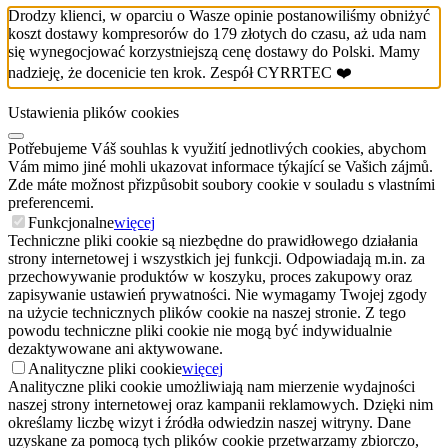
Drodzy klienci, w oparciu o Wasze opinie postanowiliśmy obniżyć
koszt dostawy kompresorów do 179 złotych do czasu, aż uda nam
się wynegocjować korzystniejszą cenę dostawy do Polski. Mamy
nadzieję, że docenicie ten krok. Zespół CYRRTEC ❤️
Ustawienia plików cookies
Potřebujeme Váš souhlas k využití jednotlivých cookies, abychom
Vám mimo jiné mohli ukazovat informace týkající se Vašich zájmů.
Zde máte možnost přizpůsobit soubory cookie v souladu s vlastními
preferencemi.
Funkcjonalne
więcej
Techniczne pliki cookie są niezbędne do prawidłowego działania
strony internetowej i wszystkich jej funkcji. Odpowiadają m.in. za
przechowywanie produktów w koszyku, proces zakupowy oraz
zapisywanie ustawień prywatności. Nie wymagamy Twojej zgody
na użycie technicznych plików cookie na naszej stronie. Z tego
powodu techniczne pliki cookie nie mogą być indywidualnie
dezaktywowane ani aktywowane.
Analityczne pliki cookie
więcej
Analityczne pliki cookie umożliwiają nam mierzenie wydajności
naszej strony internetowej oraz kampanii reklamowych. Dzięki nim
określamy liczbę wizyt i źródła odwiedzin naszej witryny. Dane
uzyskane za pomocą tych plików cookie przetwarzamy zbiorczo,