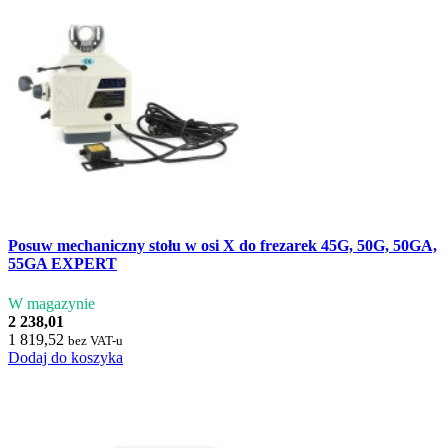
Posuw mechaniczny stołu w osi X do frezarek 45G, 50G, 50GA,
55GA EXPERT
W magazynie
2 238,01
1 819,52
bez VAT-u
Dodaj do koszyka