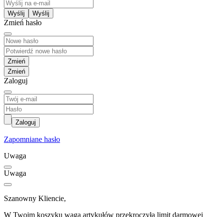
Wyślij
Zmień hasło
Zmień
Zaloguj
Zaloguj
Zapomniane hasło
Uwaga
Uwaga
Szanowny Kliencie,
W Twoim koszyku waga artykułów przekroczyła limit darmowej