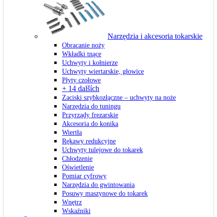
Narzędzia i akcesoria tokarskie
Obracanie noży
Wkładki tnące
Uchwyty i kołnierze
Uchwyty wiertarskie, głowice
Płyty czołowe
+ 14 dalších
Zaciski szybkozłączne – uchwyty na noże
Narzędzia do tuningu
Przyrządy frezarskie
Akcesoria do konika
Wiertła
Rękawy redukcyjne
Uchwyty tulejowe do tokarek
Chłodzenie
Oświetlenie
Pomiar cyfrowy
Narzędzia do gwintowania
Posuwy maszynowe do tokarek
Wnętrz
Wskaźniki