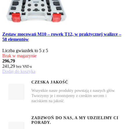
Zestaw mocowań M10 – rowek T12, w praktycznej walizce –
58 elementów
Liczba gwiazdek to 5 z 5
Brak w magazynie
296,79
241,29
bez VAT-u
Dodaj do koszyka
CZESKA JAKOŚĆ
Wszystkie nasze produkty powstają z naszych głów.
Tworzymy je i montujemy z czeskim sercem i
naciskiem na jakość.
ZADZWOŃ DO NAS, A MY UDZIELIMY CI
PORADY.