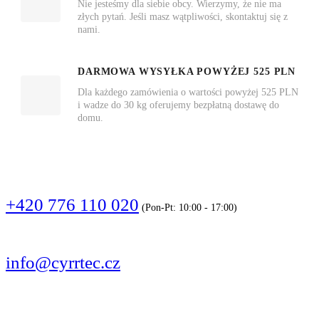
Nie jesteśmy dla siebie obcy. Wierzymy, że nie ma
złych pytań. Jeśli masz wątpliwości, skontaktuj się z
nami.
DARMOWA WYSYŁKA POWYŻEJ 525 PLN
Dla każdego zamówienia o wartości powyżej 525 PLN
i wadze do 30 kg oferujemy bezpłatną dostawę do
domu.
DZWOŃCIE
+420 776 110 020
(Pon-Pt: 10:00 - 17:00)
PISZCIE
info@cyrrtec.cz
OBSERWUJCIE