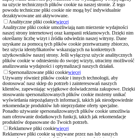
na użycie technicznych plików cookie na naszej stronie. Z tego
powodu techniczne pliki cookie nie mogą być indywidualnie
dezaktywowane ani aktywowane.
Analityczne pliki cookie
więcej
Analityczne pliki cookie umożliwiają nam mierzenie wydajności
naszej strony internetowej oraz kampanii reklamowych. Dzięki nim
określamy liczbę wizyt i źródła odwiedzin naszej witryny. Dane
uzyskane za pomocą tych plików cookie przetwarzamy zbiorczo,
bez użycia identyfikatorów wskazujących na konkretnych
użytkowników naszej strony. Jeśli wyłączysz użycie analitycznych
plików cookie w odniesieniu do swojej wizyty, utracimy możliwość
analizowania wydajności i optymalizacji naszych działań.
Spersonalizowane pliki cookie
więcej
Używamy również plików cookie i innych technologii, aby
dostosować nasz sklep do potrzeb i zainteresowań naszych
klientów, zapewniając wyjątkowe doświadczenia zakupowe. Dzięki
stosowaniu spersonalizowanych plików cookie możemy unikać
wyświetlania niepożądanych informacji, takich jak nieodpowiednie
rekomendacje produktów lub nieprzydatne oferty specjalne.
Ponadto używanie spersonalizowanych plików cookie umożliwia
nam oferowanie dodatkowych funkcji, takich jak rekomendacje
produktów dopasowane do Twoich potrzeb.
Reklamowe pliki cookie
więcej
Reklamowe pliki cookie są używane przez nas lub naszych