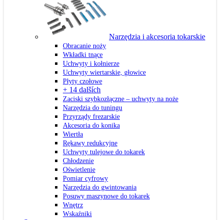
Narzędzia i akcesoria tokarskie
Obracanie noży
Wkładki tnące
Uchwyty i kołnierze
Uchwyty wiertarskie, głowice
Płyty czołowe
+ 14 dalších
Zaciski szybkozłączne – uchwyty na noże
Narzędzia do tuningu
Przyrządy frezarskie
Akcesoria do konika
Wiertła
Rękawy redukcyjne
Uchwyty tulejowe do tokarek
Chłodzenie
Oświetlenie
Pomiar cyfrowy
Narzędzia do gwintowania
Posuwy maszynowe do tokarek
Wnętrz
Wskaźniki