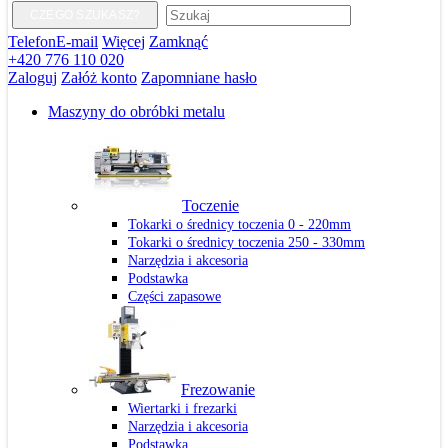
CZEGO SZUKASZ?
Telefon
E-mail
Więcej
Zamknąć
+420 776 110 020
Zaloguj
Załóż konto
Zapomniane hasło
Maszyny do obróbki metalu
Toczenie
Tokarki o średnicy toczenia 0 - 220mm
Tokarki o średnicy toczenia 250 - 330mm
Narzędzia i akcesoria
Podstawka
Części zapasowe
Frezowanie
Wiertarki i frezarki
Narzędzia i akcesoria
Podstawka