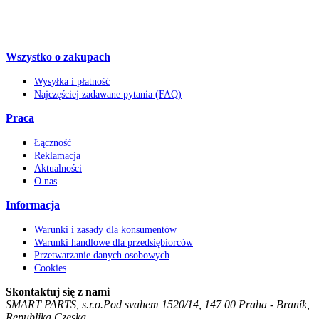
Wszystko o zakupach
Wysyłka i płatność
Najczęściej zadawane pytania (FAQ)
Praca
Łączność
Reklamacja
Aktualności
O nas
Informacja
Warunki i zasady dla konsumentów
Warunki handlowe dla przedsiębiorców
Przetwarzanie danych osobowych
Cookies
Skontaktuj się z nami
SMART PARTS, s.r.o.
Pod svahem 1520/14
,
147 00
Praha - Braník
,
Republika Czeska