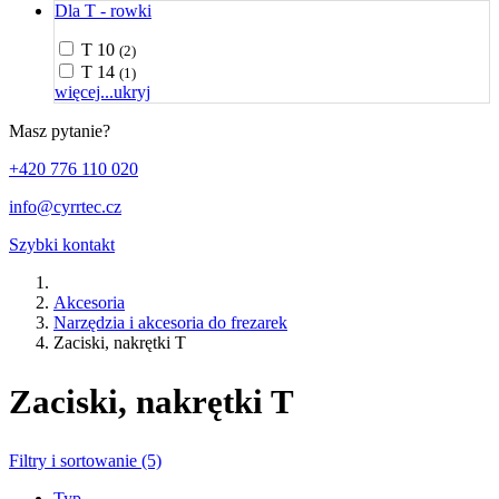
Dla T - rowki
T 10
(2)
T 14
(1)
więcej...
ukryj
Masz pytanie?
+420 776 110 020
info@cyrrtec.cz
Szybki kontakt
Akcesoria
Narzędzia i akcesoria do frezarek
Zaciski, nakrętki T
Zaciski, nakrętki T
Filtry i sortowanie (5)
Typ