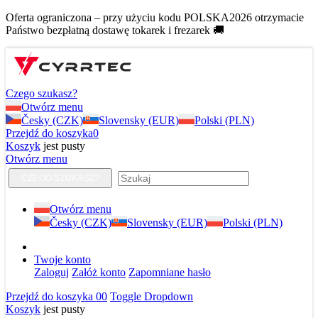
Oferta ograniczona – przy użyciu kodu POLSKA2026 otrzymacie
Państwo bezpłatną dostawę tokarek i frezarek 🚚
Czego szukasz?
Otwórz menu
Česky (CZK)
Slovensky (EUR)
Polski (PLN)
Przejdź do koszyka
0
Koszyk
jest pusty
Otwórz menu
CZEGO SZUKASZ?
Otwórz menu
Česky (CZK)
Slovensky (EUR)
Polski (PLN)
Twoje konto
Zaloguj
Załóż konto
Zapomniane hasło
Przejdź do koszyka
0
0
Toggle Dropdown
Koszyk
jest pusty