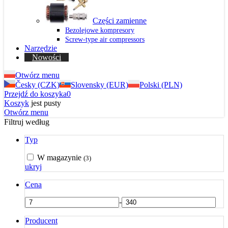
Części zamienne
Bezolejowe kompresory
Screw-type air compressors
Narzędzie
Nowości
Otwórz menu
Česky (CZK)
Slovensky (EUR)
Polski (PLN)
Przejdź do koszyka
0
Koszyk
jest pusty
Otwórz menu
Filtruj według
Typ
W magazynie
(3)
ukryj
Cena
-
Producent