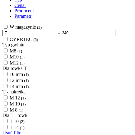
Cena
Producent
Parametr
W magazynie
(3)
-
CYRRTEC
(6)
Typ gwintu
M8
(1)
M10
(1)
M12
(1)
Dla rowka T
10 mm
(1)
12 mm
(1)
14 mm
(1)
T - nakrętka
M 12
(1)
M 10
(1)
M 8
(1)
Dla T - rowki
T 10
(2)
T 14
(1)
Usuń filtr