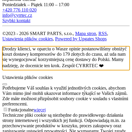
Poniedziałek – Piątek 11:00 – 17:00
+420 776 110 020
info@cyrrtec.cz
Szybki kontakt
©
2023 -
2026
SMART PARTS, s.r.o.
,
Mapa stron
,
RSS
,
Ustawienia plików cookies
,
Powered by Upgates Shops
Drodzy klienci, w oparciu o Wasze opinie postanowiliśmy obniżyć
koszt dostawy kompresorów do 179 złotych do czasu, aż uda nam
się wynegocjować korzystniejszą cenę dostawy do Polski. Mamy
nadzieję, że docenicie ten krok. Zespół CYRRTEC ❤️
Ustawienia plików cookies
Potřebujeme Váš souhlas k využití jednotlivých cookies, abychom
Vám mimo jiné mohli ukazovat informace týkající se Vašich zájmů.
Zde máte možnost přizpůsobit soubory cookie v souladu s vlastními
preferencemi.
Funkcjonalne
więcej
Techniczne pliki cookie są niezbędne do prawidłowego działania
strony internetowej i wszystkich jej funkcji. Odpowiadają m.in. za
przechowywanie produktów w koszyku, proces zakupowy oraz
zapisywanie ustawień prywatności. Nie wymagamy Twojej zgody