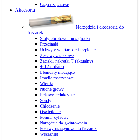
Części zapasowe
Akcesoria
Narzędzia i akcesoria do
frezarek
Stoły obrotowe i przegródki
Przecinaki
Uchwyty wiertarskie i trzpienie
Zestawy zaciskowe
Zaciski, nakrętki T
(aktualny)
+ 12 dalších
Elementy mocujące
Imadła maszynowe
Wiertła
Nudne głowy
Rękawy redukcyjne
Sondy
Chłodzenie
Oświetlenie
Pomiar cyfrowy
Narzędzia do gwintowania
Posuwy maszynowe do frezarek
Wskaźniki