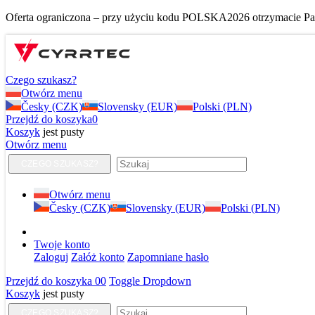
Oferta ograniczona – przy użyciu kodu POLSKA2026 otrzymacie Pańs
Czego szukasz?
Otwórz menu
Česky (CZK)
Slovensky (EUR)
Polski (PLN)
Przejdź do koszyka
0
Koszyk
jest pusty
Otwórz menu
CZEGO SZUKASZ?
Otwórz menu
Česky (CZK)
Slovensky (EUR)
Polski (PLN)
Twoje konto
Zaloguj
Załóż konto
Zapomniane hasło
Przejdź do koszyka
0
0
Toggle Dropdown
Koszyk
jest pusty
CZEGO SZUKASZ?