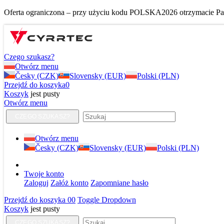
Oferta ograniczona – przy użyciu kodu POLSKA2026 otrzymacie Pańs
Czego szukasz?
Otwórz menu
Česky (CZK)
Slovensky (EUR)
Polski (PLN)
Przejdź do koszyka
0
Koszyk
jest pusty
Otwórz menu
CZEGO SZUKASZ?
Otwórz menu
Česky (CZK)
Slovensky (EUR)
Polski (PLN)
Twoje konto
Zaloguj
Załóż konto
Zapomniane hasło
Przejdź do koszyka
0
0
Toggle Dropdown
Koszyk
jest pusty
CZEGO SZUKASZ?