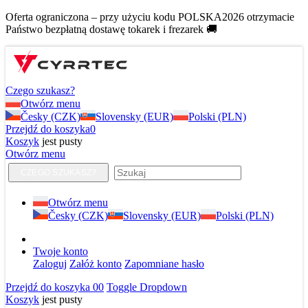
Oferta ograniczona – przy użyciu kodu POLSKA2026 otrzymacie
Państwo bezpłatną dostawę tokarek i frezarek 🚚
Czego szukasz?
Otwórz menu
Česky (CZK)
Slovensky (EUR)
Polski (PLN)
Przejdź do koszyka
0
Koszyk
jest pusty
Otwórz menu
CZEGO SZUKASZ?
Otwórz menu
Česky (CZK)
Slovensky (EUR)
Polski (PLN)
Twoje konto
Zaloguj
Załóż konto
Zapomniane hasło
Przejdź do koszyka
0
0
Toggle Dropdown
Koszyk
jest pusty