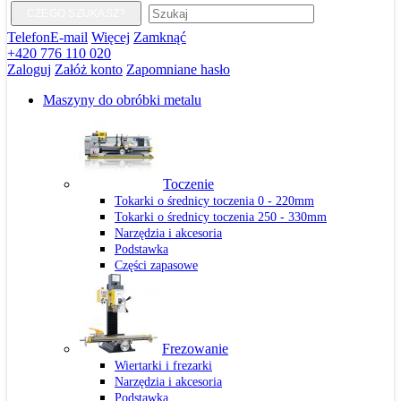
CZEGO SZUKASZ?
Telefon
E-mail
Więcej
Zamknąć
+420 776 110 020
Zaloguj
Załóż konto
Zapomniane hasło
Maszyny do obróbki metalu
Toczenie
Tokarki o średnicy toczenia 0 - 220mm
Tokarki o średnicy toczenia 250 - 330mm
Narzędzia i akcesoria
Podstawka
Części zapasowe
Frezowanie
Wiertarki i frezarki
Narzędzia i akcesoria
Podstawka