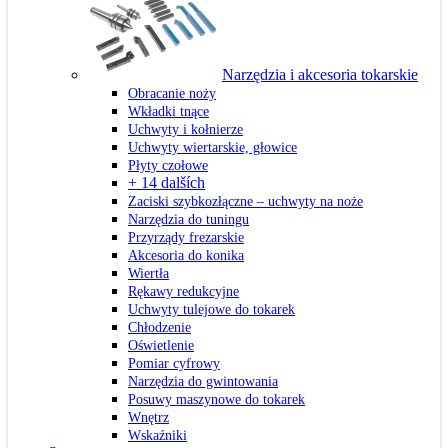
Narzędzia i akcesoria tokarskie
Obracanie noży
Wkładki tnące
Uchwyty i kołnierze
Uchwyty wiertarskie, głowice
Płyty czołowe
+ 14 dalších
Zaciski szybkozłączne – uchwyty na noże
Narzędzia do tuningu
Przyrządy frezarskie
Akcesoria do konika
Wiertła
Rękawy redukcyjne
Uchwyty tulejowe do tokarek
Chłodzenie
Oświetlenie
Pomiar cyfrowy
Narzędzia do gwintowania
Posuwy maszynowe do tokarek
Wnętrz
Wskaźniki