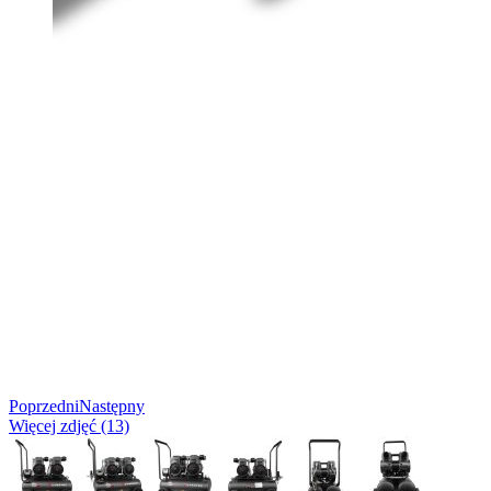
Poprzedni
Następny
Więcej zdjęć (13)