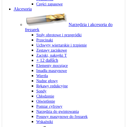
Części zapasowe
Akcesoria
Narzędzia i akcesoria do
frezarek
Stoły obrotowe i przegródki
Przecinaki
Uchwyty wiertarskie i trzpienie
Zestawy zaciskowe
Zaciski, nakrętki T
+ 12 dalších
Elementy mocujące
Imadła maszynowe
Wiertła
Nudne głowy
Rękawy redukcyjne
Sondy
Chłodzenie
Oświetlenie
Pomiar cyfrowy
Narzędzia do gwintowania
Posuwy maszynowe do frezarek
Wskaźniki