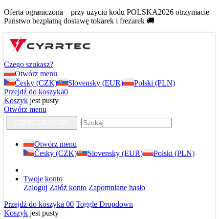
Oferta ograniczona – przy użyciu kodu POLSKA2026 otrzymacie
Państwo bezpłatną dostawę tokarek i frezarek 🚚
Czego szukasz?
Otwórz menu
Česky (CZK)
Slovensky (EUR)
Polski (PLN)
Przejdź do koszyka
0
Koszyk
jest pusty
Otwórz menu
CZEGO SZUKASZ?
Otwórz menu
Česky (CZK)
Slovensky (EUR)
Polski (PLN)
Twoje konto
Zaloguj
Załóż konto
Zapomniane hasło
Przejdź do koszyka
0
0
Toggle Dropdown
Koszyk
jest pusty