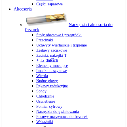
Części zapasowe
Akcesoria
Narzędzia i akcesoria do
frezarek
Stoły obrotowe i przegródki
Przecinaki
Uchwyty wiertarskie i trzpienie
Zestawy zaciskowe
Zaciski, nakrętki T
+ 12 dalších
Elementy mocujące
Imadła maszynowe
Wiertła
Nudne głowy
Rękawy redukcyjne
Sondy
Chłodzenie
Oświetlenie
Pomiar cyfrowy
Narzędzia do gwintowania
Posuwy maszynowe do frezarek
Wskaźniki