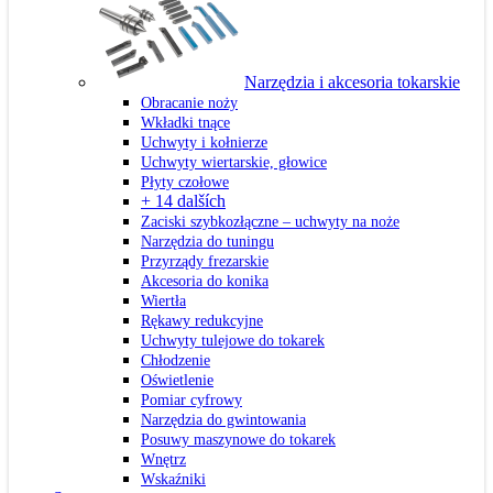
Narzędzia i akcesoria tokarskie
Obracanie noży
Wkładki tnące
Uchwyty i kołnierze
Uchwyty wiertarskie, głowice
Płyty czołowe
+ 14 dalších
Zaciski szybkozłączne – uchwyty na noże
Narzędzia do tuningu
Przyrządy frezarskie
Akcesoria do konika
Wiertła
Rękawy redukcyjne
Uchwyty tulejowe do tokarek
Chłodzenie
Oświetlenie
Pomiar cyfrowy
Narzędzia do gwintowania
Posuwy maszynowe do tokarek
Wnętrz
Wskaźniki