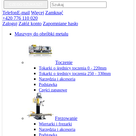
CZEGO SZUKASZ?
Telefon
E-mail
Więcej
Zamknąć
+420 776 110 020
Zaloguj
Załóż konto
Zapomniane hasło
Maszyny do obróbki metalu
Toczenie
Tokarki o średnicy toczenia 0 - 220mm
Tokarki o średnicy toczenia 250 - 330mm
Narzędzia i akcesoria
Podstawka
Części zapasowe
Frezowanie
Wiertarki i frezarki
Narzędzia i akcesoria
Podstawka