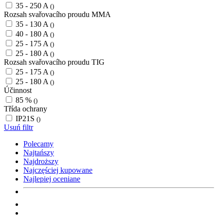
35 - 250 A
()
Rozsah svařovacího proudu MMA
35 - 130 A
()
40 - 180 A
()
25 - 175 A
()
25 - 180 A
()
Rozsah svařovacího proudu TIG
25 - 175 A
()
25 - 180 A
()
Účinnost
85 %
()
Třída ochrany
IP21S
()
Usuń filtr
Polecamy
Najtańszy
Najdroższy
Najczęściej kupowane
Najlepiej oceniane