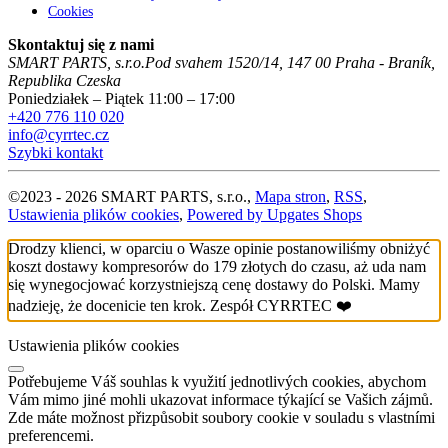
Cookies
Skontaktuj się z nami
SMART PARTS, s.r.o.
Pod svahem 1520/14
,
147 00
Praha - Braník
,
Republika Czeska
Poniedziałek – Piątek 11:00 – 17:00
+420 776 110 020
info@cyrrtec.cz
Szybki kontakt
©
2023 -
2026
SMART PARTS, s.r.o.
,
Mapa stron
,
RSS
,
Ustawienia plików cookies
,
Powered by Upgates Shops
Drodzy klienci, w oparciu o Wasze opinie postanowiliśmy obniżyć
koszt dostawy kompresorów do 179 złotych do czasu, aż uda nam
się wynegocjować korzystniejszą cenę dostawy do Polski. Mamy
nadzieję, że docenicie ten krok. Zespół CYRRTEC ❤️
Ustawienia plików cookies
Potřebujeme Váš souhlas k využití jednotlivých cookies, abychom
Vám mimo jiné mohli ukazovat informace týkající se Vašich zájmů.
Zde máte možnost přizpůsobit soubory cookie v souladu s vlastními
preferencemi.