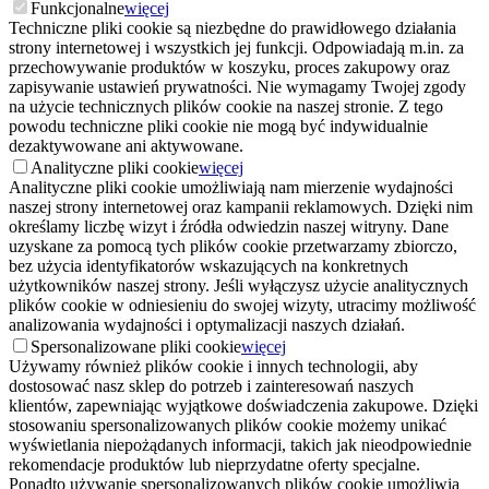
Funkcjonalne
więcej
Techniczne pliki cookie są niezbędne do prawidłowego działania
strony internetowej i wszystkich jej funkcji. Odpowiadają m.in. za
przechowywanie produktów w koszyku, proces zakupowy oraz
zapisywanie ustawień prywatności. Nie wymagamy Twojej zgody
na użycie technicznych plików cookie na naszej stronie. Z tego
powodu techniczne pliki cookie nie mogą być indywidualnie
dezaktywowane ani aktywowane.
Analityczne pliki cookie
więcej
Analityczne pliki cookie umożliwiają nam mierzenie wydajności
naszej strony internetowej oraz kampanii reklamowych. Dzięki nim
określamy liczbę wizyt i źródła odwiedzin naszej witryny. Dane
uzyskane za pomocą tych plików cookie przetwarzamy zbiorczo,
bez użycia identyfikatorów wskazujących na konkretnych
użytkowników naszej strony. Jeśli wyłączysz użycie analitycznych
plików cookie w odniesieniu do swojej wizyty, utracimy możliwość
analizowania wydajności i optymalizacji naszych działań.
Spersonalizowane pliki cookie
więcej
Używamy również plików cookie i innych technologii, aby
dostosować nasz sklep do potrzeb i zainteresowań naszych
klientów, zapewniając wyjątkowe doświadczenia zakupowe. Dzięki
stosowaniu spersonalizowanych plików cookie możemy unikać
wyświetlania niepożądanych informacji, takich jak nieodpowiednie
rekomendacje produktów lub nieprzydatne oferty specjalne.
Ponadto używanie spersonalizowanych plików cookie umożliwia