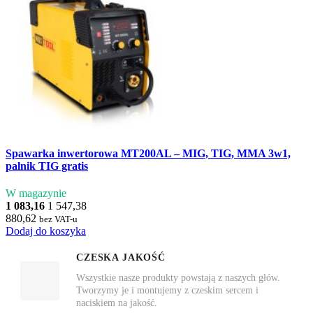
Spawarka inwertorowa MT200AL – MIG, TIG, MMA 3w1,
palnik TIG gratis
W magazynie
1 083,16
1 547,38
880,62
bez VAT-u
Dodaj do koszyka
CZESKA JAKOŚĆ
Wszystkie nasze produkty powstają z naszych głów.
Tworzymy je i montujemy z czeskim sercem i
naciskiem na jakość.