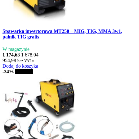
Spawarka inwertorowa MT250 – MIG, TIG, MMA 3w1,
palnik TIG gratis
W magazynie
1 174,63
1 678,04
954,98
bez VAT-u
Dodaj do koszyka
-34%
Sprzedaż