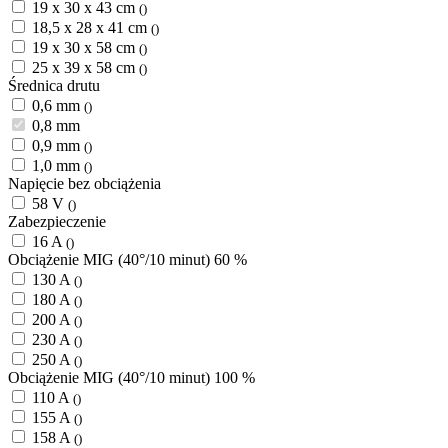
19 x 30 x 43 cm
()
18,5 x 28 x 41 cm
()
19 x 30 x 58 cm
()
25 x 39 x 58 cm
()
Średnica drutu
0,6 mm
()
0,8 mm
0,9 mm
()
1,0 mm
()
Napięcie bez obciążenia
58 V
()
Zabezpieczenie
16 A
()
Obciążenie MIG (40°/10 minut) 60 %
130 A
()
180 A
()
200 A
()
230 A
()
250 A
()
Obciążenie MIG (40°/10 minut) 100 %
110 A
()
155 A
()
158 A
()