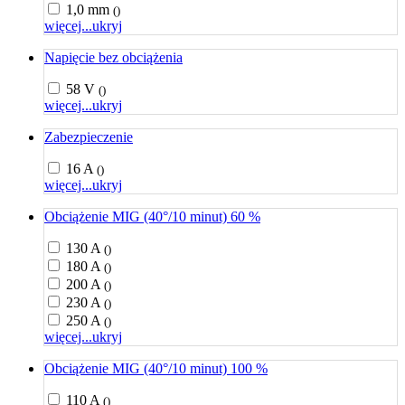
1,0 mm
()
więcej...
ukryj
Napięcie bez obciążenia
58 V
()
więcej...
ukryj
Zabezpieczenie
16 A
()
więcej...
ukryj
Obciążenie MIG (40°/10 minut) 60 %
130 A
()
180 A
()
200 A
()
230 A
()
250 A
()
więcej...
ukryj
Obciążenie MIG (40°/10 minut) 100 %
110 A
()