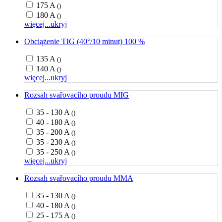
175 A
()
180 A
()
więcej...
ukryj
Obciążenie TIG (40°/10 minut) 100 %
135 A
()
140 A
()
więcej...
ukryj
Rozsah svařovacího proudu MIG
35 - 130 A
()
40 - 180 A
()
35 - 200 A
()
35 - 230 A
()
35 - 250 A
()
więcej...
ukryj
Rozsah svařovacího proudu MMA
35 - 130 A
()
40 - 180 A
()
25 - 175 A
()