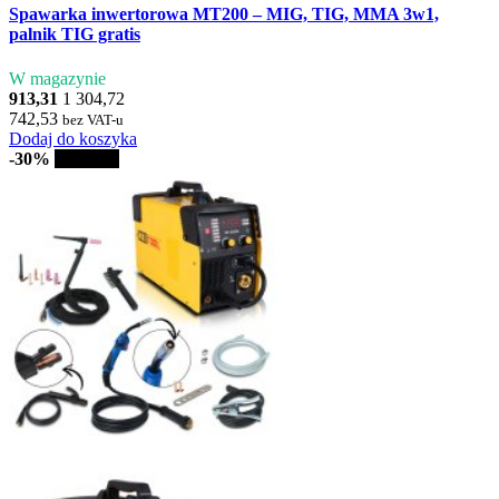
Spawarka inwertorowa MT200 – MIG, TIG, MMA 3w1,
palnik TIG gratis
W magazynie
913,31
1 304,72
742,53
bez VAT-u
Dodaj do koszyka
-30%
Sprzedaż