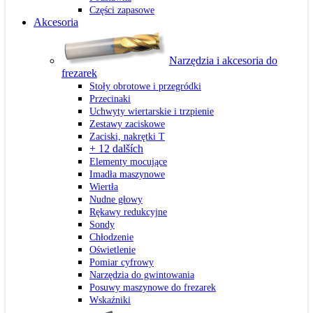
Części zapasowe
Akcesoria
Narzędzia i akcesoria do
frezarek
Stoły obrotowe i przegródki
Przecinaki
Uchwyty wiertarskie i trzpienie
Zestawy zaciskowe
Zaciski, nakrętki T
+ 12 dalších
Elementy mocujące
Imadła maszynowe
Wiertła
Nudne głowy
Rękawy redukcyjne
Sondy
Chłodzenie
Oświetlenie
Pomiar cyfrowy
Narzędzia do gwintowania
Posuwy maszynowe do frezarek
Wskaźniki