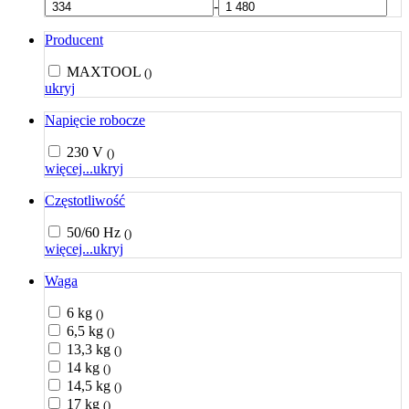
-
Producent
MAXTOOL
()
ukryj
Napięcie robocze
230 V
()
więcej...
ukryj
Częstotliwość
50/60 Hz
()
więcej...
ukryj
Waga
6 kg
()
6,5 kg
()
13,3 kg
()
14 kg
()
14,5 kg
()
17 kg
()