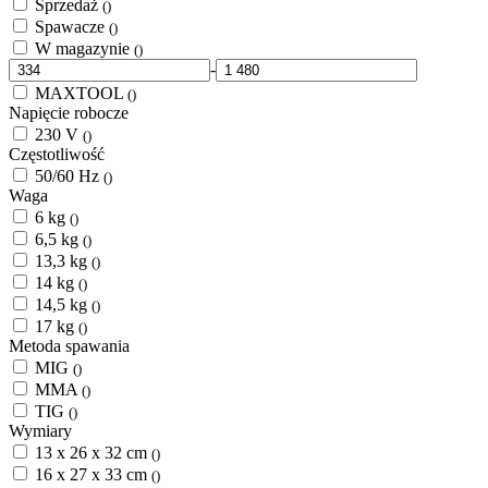
Sprzedaż
()
Spawacze
()
W magazynie
()
-
MAXTOOL
()
Napięcie robocze
230 V
()
Częstotliwość
50/60 Hz
()
Waga
6 kg
()
6,5 kg
()
13,3 kg
()
14 kg
()
14,5 kg
()
17 kg
()
Metoda spawania
MIG
()
MMA
()
TIG
()
Wymiary
13 x 26 x 32 cm
()
16 x 27 x 33 cm
()