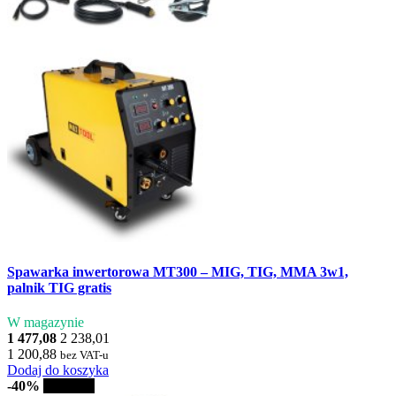
Spawarka inwertorowa MT300 – MIG, TIG, MMA 3w1,
palnik TIG gratis
W magazynie
1 477,08
2 238,01
1 200,88
bez VAT-u
Dodaj do koszyka
-40%
Sprzedaż