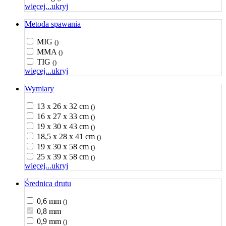
więcej...
ukryj
Metoda spawania
MIG
()
MMA
()
TIG
()
więcej...
ukryj
Wymiary
13 x 26 x 32 cm
()
16 x 27 x 33 cm
()
19 x 30 x 43 cm
()
18,5 x 28 x 41 cm
()
19 x 30 x 58 cm
()
25 x 39 x 58 cm
()
więcej...
ukryj
Średnica drutu
0,6 mm
()
0,8 mm
0,9 mm
()