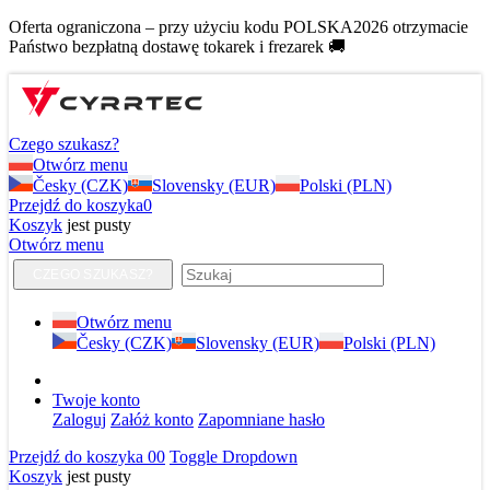
Oferta ograniczona – przy użyciu kodu POLSKA2026 otrzymacie
Państwo bezpłatną dostawę tokarek i frezarek 🚚
Czego szukasz?
Otwórz menu
Česky (CZK)
Slovensky (EUR)
Polski (PLN)
Przejdź do koszyka
0
Koszyk
jest pusty
Otwórz menu
CZEGO SZUKASZ?
Otwórz menu
Česky (CZK)
Slovensky (EUR)
Polski (PLN)
Twoje konto
Zaloguj
Załóż konto
Zapomniane hasło
Przejdź do koszyka
0
0
Toggle Dropdown
Koszyk
jest pusty