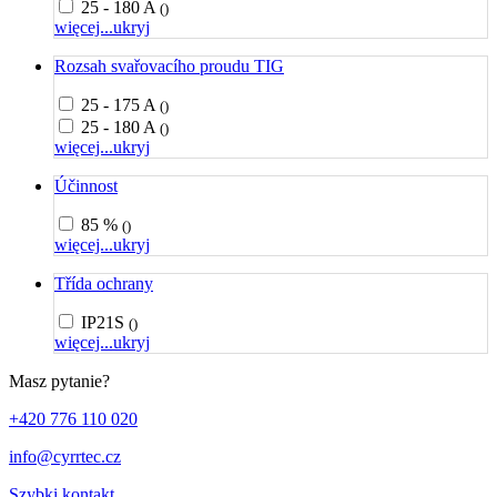
25 - 180 A
()
więcej...
ukryj
Rozsah svařovacího proudu TIG
25 - 175 A
()
25 - 180 A
()
więcej...
ukryj
Účinnost
85 %
()
więcej...
ukryj
Třída ochrany
IP21S
()
więcej...
ukryj
Masz pytanie?
+420 776 110 020
info@cyrrtec.cz
Szybki kontakt