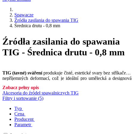
Spawacze
Źródła zasilania do spawania TIG
Średnica drutu - 0,8 mm
Źródła zasilania do spawania
TIG - Średnica drutu - 0,8 mm
TIG (tavné) sváření
produkuje čisté, estetické svary bez stříkaček a
nepříjemných deformací, což je ideální pro umělecká a designová
svářečská díla. Možnost jemné regulace oblouku umožňuje sváření
Zobacz pełny opis
v různých polohách a na složitých tvarech, což je neocenitelné pro
Akcesoria do źródeł spawalniczych TIG
specializované projekty.
Filtry i sortowanie (5)
Typ
Cena
Producent
Parametr