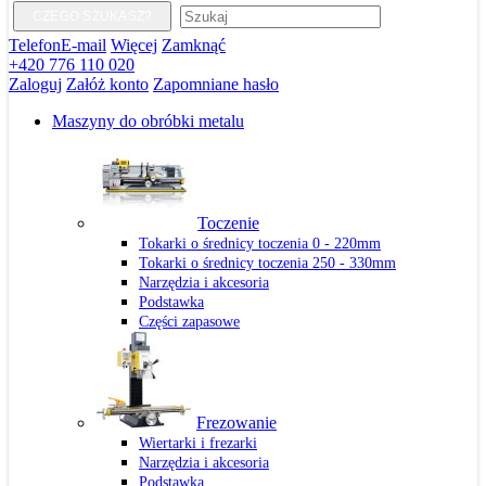
CZEGO SZUKASZ?
Telefon
E-mail
Więcej
Zamknąć
+420 776 110 020
Zaloguj
Załóż konto
Zapomniane hasło
Maszyny do obróbki metalu
Toczenie
Tokarki o średnicy toczenia 0 - 220mm
Tokarki o średnicy toczenia 250 - 330mm
Narzędzia i akcesoria
Podstawka
Części zapasowe
Frezowanie
Wiertarki i frezarki
Narzędzia i akcesoria
Podstawka