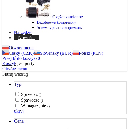
Części zamienne
Bezolejowe kompresory
Screw-type air compressors
Narzędzie
Nowości
Otwórz menu
Česky (CZK)
Slovensky (EUR)
Polski (PLN)
Przejdź do koszyka
0
Koszyk
jest pusty
Otwórz menu
Filtruj według
Typ
Sprzedaż
()
Spawacze
()
W magazynie
()
ukryj
Cena