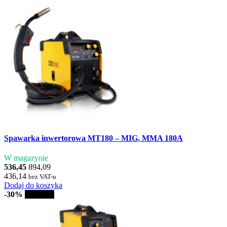
Spawarka inwertorowa MT180 – MIG, MMA 180A
W magazynie
536,45
894,09
436,14
bez VAT-u
Dodaj do koszyka
-30%
Sprzedaż