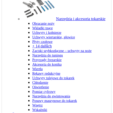
Narzędzia i akcesoria tokarskie
Obracanie noży
Wkładki tnące
Uchwyty i kołnierze
Uchwyty wiertarskie, głowice
Płyty czołowe
+ 14 dalších
Zaciski szybkozłączne – uchwyty na noże
Narzędzia do tuningu
Przyrządy frezarskie
Akcesoria do konika
Wiertła
Rękawy redukcyjne
Uchwyty tulejowe do tokarek
Chłodzenie
Oświetlenie
Pomiar cyfrowy
Narzędzia do gwintowania
Posuwy maszynowe do tokarek
Wnętrz
Wskaźniki