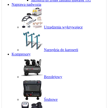
Akcesoria do źródeł zasilania spawarek TIG
Naprawa nadwozia
Urządzenia wykrywające
Narzędzia do karoserii
Kompresory
Bezolejowy
Śrubowe