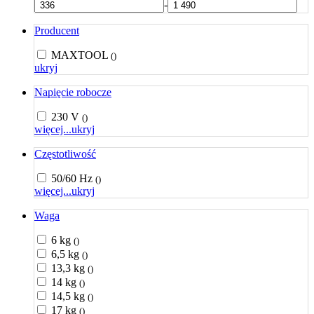
-
Producent
MAXTOOL
()
ukryj
Napięcie robocze
230 V
()
więcej...
ukryj
Częstotliwość
50/60 Hz
()
więcej...
ukryj
Waga
6 kg
()
6,5 kg
()
13,3 kg
()
14 kg
()
14,5 kg
()
17 kg
()