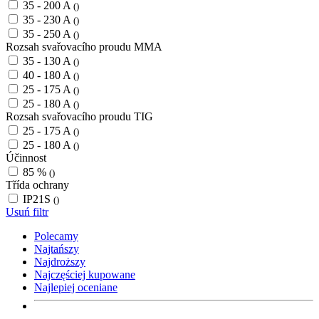
35 - 200 A
()
35 - 230 A
()
35 - 250 A
()
Rozsah svařovacího proudu MMA
35 - 130 A
()
40 - 180 A
()
25 - 175 A
()
25 - 180 A
()
Rozsah svařovacího proudu TIG
25 - 175 A
()
25 - 180 A
()
Účinnost
85 %
()
Třída ochrany
IP21S
()
Usuń filtr
Polecamy
Najtańszy
Najdroższy
Najczęściej kupowane
Najlepiej oceniane