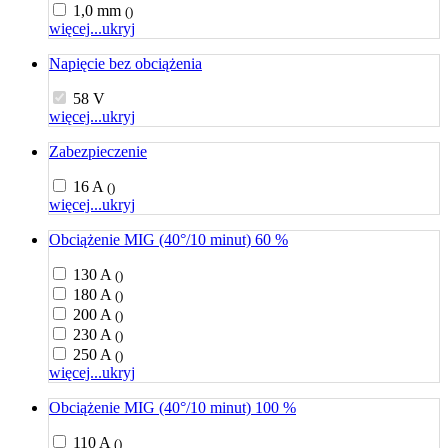
1,0 mm
()
więcej...
ukryj
Napięcie bez obciążenia
58 V
więcej...
ukryj
Zabezpieczenie
16 A
()
więcej...
ukryj
Obciążenie MIG (40°/10 minut) 60 %
130 A
()
180 A
()
200 A
()
230 A
()
250 A
()
więcej...
ukryj
Obciążenie MIG (40°/10 minut) 100 %
110 A
()