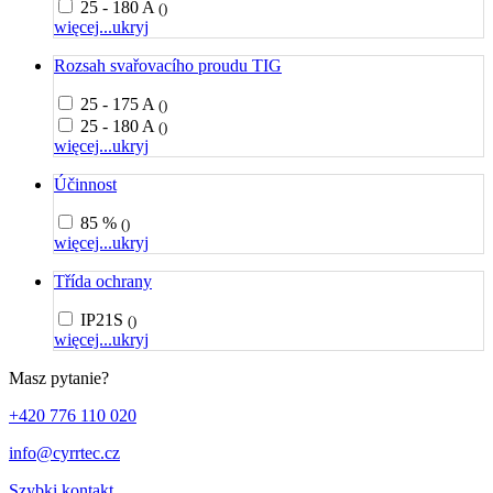
25 - 180 A
()
więcej...
ukryj
Rozsah svařovacího proudu TIG
25 - 175 A
()
25 - 180 A
()
więcej...
ukryj
Účinnost
85 %
()
więcej...
ukryj
Třída ochrany
IP21S
()
więcej...
ukryj
Masz pytanie?
+420 776 110 020
info@cyrrtec.cz
Szybki kontakt