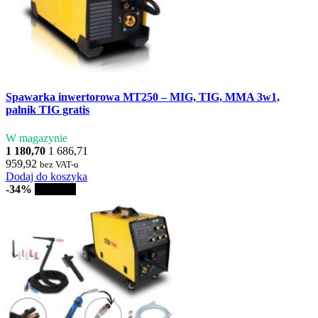
Spawarka inwertorowa MT250 – MIG, TIG, MMA 3w1,
palnik TIG gratis
W magazynie
1 180,70
1 686,71
959,92
bez VAT-u
Dodaj do koszyka
-34%
Sprzedaż