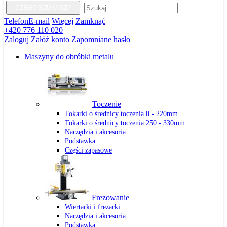
CZEGO SZUKASZ?
Telefon
E-mail
Więcej
Zamknąć
+420 776 110 020
Zaloguj
Załóż konto
Zapomniane hasło
Maszyny do obróbki metalu
Toczenie
Tokarki o średnicy toczenia 0 - 220mm
Tokarki o średnicy toczenia 250 - 330mm
Narzędzia i akcesoria
Podstawka
Części zapasowe
Frezowanie
Wiertarki i frezarki
Narzędzia i akcesoria
Podstawka