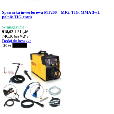
Spawarka inwertorowa MT200 – MIG, TIG, MMA 3w1,
palnik TIG gratis
W magazynie
918,02
1 311,46
746,36
bez VAT-u
Dodaj do koszyka
-30%
Sprzedaż