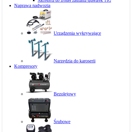
Akcesoria do źródeł zasilania spawarek TIG
Naprawa nadwozia
Urządzenia wykrywające
Narzędzia do karoserii
Kompresory
Bezolejowy
Śrubowe