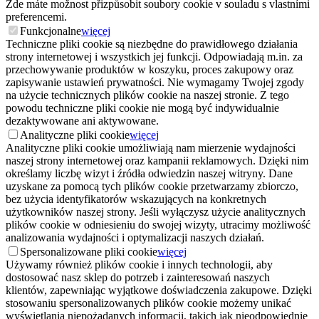
Zde máte možnost přizpůsobit soubory cookie v souladu s vlastními
preferencemi.
Funkcjonalne
więcej
Techniczne pliki cookie są niezbędne do prawidłowego działania
strony internetowej i wszystkich jej funkcji. Odpowiadają m.in. za
przechowywanie produktów w koszyku, proces zakupowy oraz
zapisywanie ustawień prywatności. Nie wymagamy Twojej zgody
na użycie technicznych plików cookie na naszej stronie. Z tego
powodu techniczne pliki cookie nie mogą być indywidualnie
dezaktywowane ani aktywowane.
Analityczne pliki cookie
więcej
Analityczne pliki cookie umożliwiają nam mierzenie wydajności
naszej strony internetowej oraz kampanii reklamowych. Dzięki nim
określamy liczbę wizyt i źródła odwiedzin naszej witryny. Dane
uzyskane za pomocą tych plików cookie przetwarzamy zbiorczo,
bez użycia identyfikatorów wskazujących na konkretnych
użytkowników naszej strony. Jeśli wyłączysz użycie analitycznych
plików cookie w odniesieniu do swojej wizyty, utracimy możliwość
analizowania wydajności i optymalizacji naszych działań.
Spersonalizowane pliki cookie
więcej
Używamy również plików cookie i innych technologii, aby
dostosować nasz sklep do potrzeb i zainteresowań naszych
klientów, zapewniając wyjątkowe doświadczenia zakupowe. Dzięki
stosowaniu spersonalizowanych plików cookie możemy unikać
wyświetlania niepożądanych informacji, takich jak nieodpowiednie