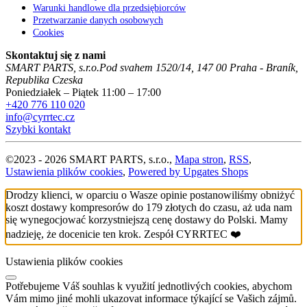
Warunki handlowe dla przedsiębiorców
Przetwarzanie danych osobowych
Cookies
Skontaktuj się z nami
SMART PARTS, s.r.o.
Pod svahem 1520/14
,
147 00
Praha - Braník
,
Republika Czeska
Poniedziałek – Piątek 11:00 – 17:00
+420 776 110 020
info@cyrrtec.cz
Szybki kontakt
©
2023 -
2026
SMART PARTS, s.r.o.
,
Mapa stron
,
RSS
,
Ustawienia plików cookies
,
Powered by Upgates Shops
Drodzy klienci, w oparciu o Wasze opinie postanowiliśmy obniżyć
koszt dostawy kompresorów do 179 złotych do czasu, aż uda nam
się wynegocjować korzystniejszą cenę dostawy do Polski. Mamy
nadzieję, że docenicie ten krok. Zespół CYRRTEC ❤️
Ustawienia plików cookies
Potřebujeme Váš souhlas k využití jednotlivých cookies, abychom
Vám mimo jiné mohli ukazovat informace týkající se Vašich zájmů.