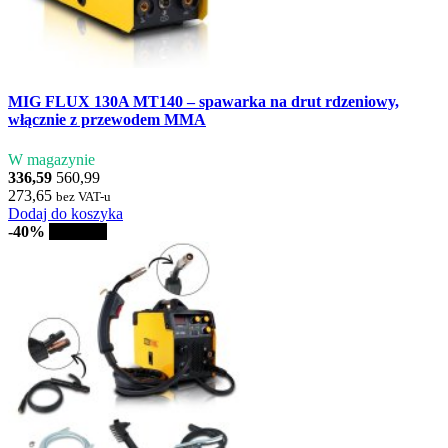
MIG FLUX 130A MT140 – spawarka na drut rdzeniowy,
włącznie z przewodem MMA
W magazynie
336,59
560,99
273,65
bez VAT-u
Dodaj do koszyka
-40%
Sprzedaż