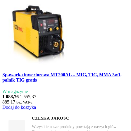
Spawarka inwertorowa MT200AL – MIG, TIG, MMA 3w1,
palnik TIG gratis
W magazynie
1 088,76
1 555,37
885,17
bez VAT-u
Dodaj do koszyka
CZESKA JAKOŚĆ
Wszystkie nasze produkty powstają z naszych głów.