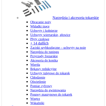
Narzędzia i akcesoria tokarskie
Obracanie noży
Wkładki tnące
Uchwyty i kołnierze
Uchwyty wiertarskie, głowice
Płyty czołowe
+ 14 dalších
Zaciski szybkozłączne – uchwyty na noże
Narzędzia do tuningu
Przyrządy frezarskie
Akcesoria do konika
Wiertła
Rękawy redukcyjne
Uchwyty tulejowe do tokarek
Chłodzenie
Oświetlenie
Pomiar cyfrowy
Narzędzia do gwintowania
Posuwy maszynowe do tokarek
Wnętrz
Wskaźniki