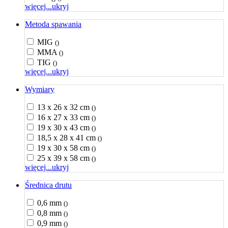
więcej...
ukryj
Metoda spawania
MIG
()
MMA
()
TIG
()
więcej...
ukryj
Wymiary
13 x 26 x 32 cm
()
16 x 27 x 33 cm
()
19 x 30 x 43 cm
()
18,5 x 28 x 41 cm
()
19 x 30 x 58 cm
()
25 x 39 x 58 cm
()
więcej...
ukryj
Średnica drutu
0,6 mm
()
0,8 mm
()
0,9 mm
()