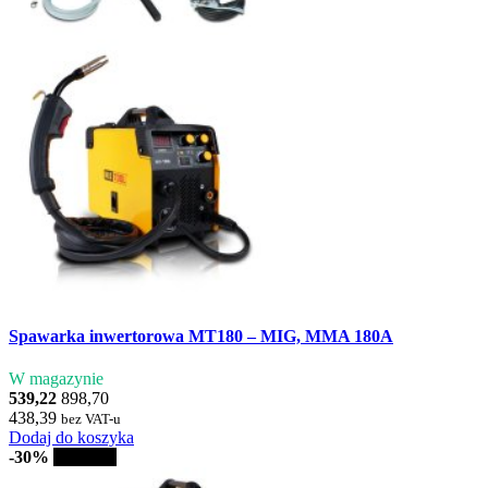
Spawarka inwertorowa MT180 – MIG, MMA 180A
W magazynie
539,22
898,70
438,39
bez VAT-u
Dodaj do koszyka
-30%
Sprzedaż