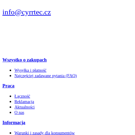
PISZCIE
info@cyrrtec.cz
OBSERWUJCIE
Wszystko o zakupach
Wysyłka i płatność
Najczęściej zadawane pytania (FAQ)
Praca
Łączność
Reklamacja
Aktualności
O nas
Informacja
Warunki i zasady dla konsumentów