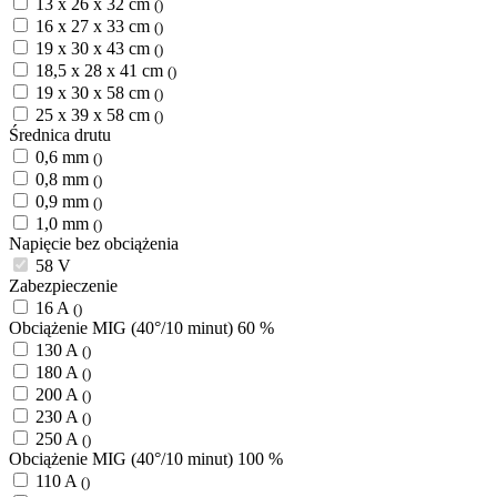
13 x 26 x 32 cm
()
16 x 27 x 33 cm
()
19 x 30 x 43 cm
()
18,5 x 28 x 41 cm
()
19 x 30 x 58 cm
()
25 x 39 x 58 cm
()
Średnica drutu
0,6 mm
()
0,8 mm
()
0,9 mm
()
1,0 mm
()
Napięcie bez obciążenia
58 V
Zabezpieczenie
16 A
()
Obciążenie MIG (40°/10 minut) 60 %
130 A
()
180 A
()
200 A
()
230 A
()
250 A
()
Obciążenie MIG (40°/10 minut) 100 %
110 A
()