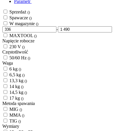
Parametr
Sprzedaż
()
Spawacze
()
W magazynie
()
-
MAXTOOL
()
Napięcie robocze
230 V
()
Częstotliwość
50/60 Hz
()
Waga
6 kg
()
6,5 kg
()
13,3 kg
()
14 kg
()
14,5 kg
()
17 kg
()
Metoda spawania
MIG
()
MMA
()
TIG
()
Wymiary