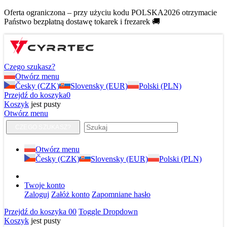
Oferta ograniczona – przy użyciu kodu POLSKA2026 otrzymacie
Państwo bezpłatną dostawę tokarek i frezarek 🚚
Czego szukasz?
Otwórz menu
Česky (CZK)
Slovensky (EUR)
Polski (PLN)
Przejdź do koszyka
0
Koszyk
jest pusty
Otwórz menu
CZEGO SZUKASZ?
Otwórz menu
Česky (CZK)
Slovensky (EUR)
Polski (PLN)
Twoje konto
Zaloguj
Załóż konto
Zapomniane hasło
Przejdź do koszyka
0
0
Toggle Dropdown
Koszyk
jest pusty