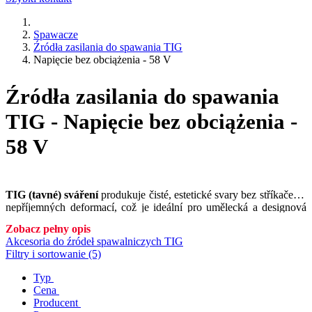
Spawacze
Źródła zasilania do spawania TIG
Napięcie bez obciążenia - 58 V
Źródła zasilania do spawania
TIG - Napięcie bez obciążenia -
58 V
TIG (tavné) sváření
produkuje čisté, estetické svary bez stříkaček a
nepříjemných deformací, což je ideální pro umělecká a designová
svářečská díla. Možnost jemné regulace oblouku umožňuje sváření
Zobacz pełny opis
v různých polohách a na složitých tvarech, což je neocenitelné pro
Akcesoria do źródeł spawalniczych TIG
specializované projekty.
Filtry i sortowanie (5)
Typ
Cena
Producent