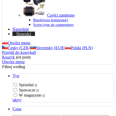
Części zamienne
Bezolejowe kompresory
Screw-type air compressors
Narzędzie
Nowości
Otwórz menu
Česky (CZK)
Slovensky (EUR)
Polski (PLN)
Przejdź do koszyka
0
Koszyk
jest pusty
Otwórz menu
Filtruj według
Typ
Sprzedaż
()
Spawacze
()
W magazynie
()
ukryj
Cena