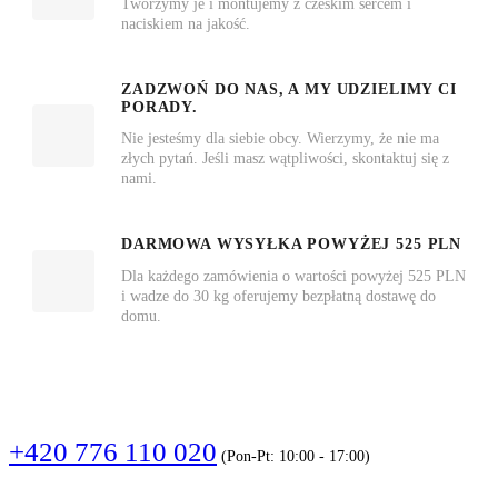
Tworzymy je i montujemy z czeskim sercem i
naciskiem na jakość.
ZADZWOŃ DO NAS, A MY UDZIELIMY CI
PORADY.
Nie jesteśmy dla siebie obcy. Wierzymy, że nie ma
złych pytań. Jeśli masz wątpliwości, skontaktuj się z
nami.
DARMOWA WYSYŁKA POWYŻEJ 525 PLN
Dla każdego zamówienia o wartości powyżej 525 PLN
i wadze do 30 kg oferujemy bezpłatną dostawę do
domu.
DZWOŃCIE
+420 776 110 020
(Pon-Pt: 10:00 - 17:00)