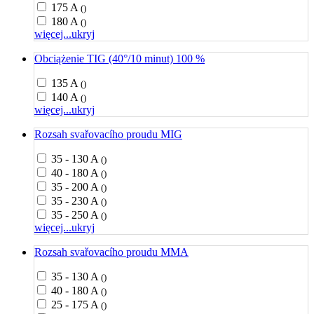
175 A
()
180 A
()
więcej...
ukryj
Obciążenie TIG (40°/10 minut) 100 %
135 A
()
140 A
()
więcej...
ukryj
Rozsah svařovacího proudu MIG
35 - 130 A
()
40 - 180 A
()
35 - 200 A
()
35 - 230 A
()
35 - 250 A
()
więcej...
ukryj
Rozsah svařovacího proudu MMA
35 - 130 A
()
40 - 180 A
()
25 - 175 A
()