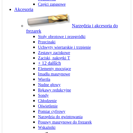
Części zapasowe
Akcesoria
Narzędzia i akcesoria do
frezarek
Stoły obrotowe i przegródki
Przecinaki
Uchwyty wiertarskie i trzpienie
Zestawy zaciskowe
Zaciski, nakrętki T
+ 12 dalších
Elementy mocujące
Imadła maszynowe
Wiertła
Nudne głowy
Rękawy redukcyjne
Sondy
Chłodzenie
Oświetlenie
Pomiar cyfrowy
Narzędzia do gwintowania
Posuwy maszynowe do frezarek
Wskaźniki