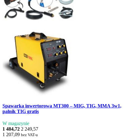
Spawarka inwertorowa MT300 – MIG, TIG, MMA 3w1,
palnik TIG gratis
W magazynie
1 484,72
2 249,57
1 207,09
bez VAT-u