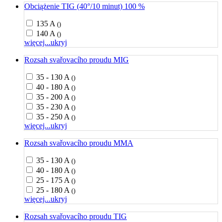
Obciążenie TIG (40°/10 minut) 100 %
135 A
()
140 A
()
więcej...
ukryj
Rozsah svařovacího proudu MIG
35 - 130 A
()
40 - 180 A
()
35 - 200 A
()
35 - 230 A
()
35 - 250 A
()
więcej...
ukryj
Rozsah svařovacího proudu MMA
35 - 130 A
()
40 - 180 A
()
25 - 175 A
()
25 - 180 A
()
więcej...
ukryj
Rozsah svařovacího proudu TIG