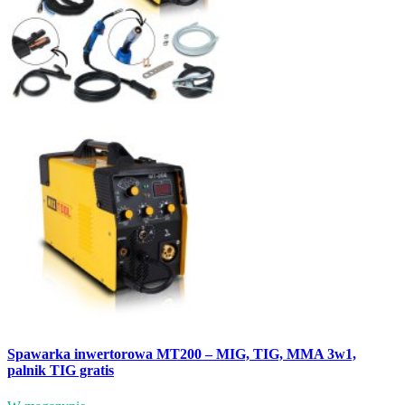
Spawarka inwertorowa MT200 – MIG, TIG, MMA 3w1,
palnik TIG gratis