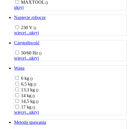
MAXTOOL
()
ukryj
Napięcie robocze
230 V
()
więcej...
ukryj
Częstotliwość
50/60 Hz
()
więcej...
ukryj
Waga
6 kg
()
6,5 kg
()
13,3 kg
()
14 kg
()
14,5 kg
()
17 kg
()
więcej...
ukryj
Metoda spawania