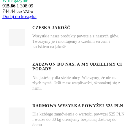
W magazynie
915,66
1 308,09
744,44
bez VAT-u
Dodaj do koszyka
CZESKA JAKOŚĆ
Wszystkie nasze produkty powstają z naszych głów.
Tworzymy je i montujemy z czeskim sercem i
naciskiem na jakość.
ZADZWOŃ DO NAS, A MY UDZIELIMY CI
PORADY.
Nie jesteśmy dla siebie obcy. Wierzymy, że nie ma
złych pytań. Jeśli masz wątpliwości, skontaktuj się z
nami.
DARMOWA WYSYŁKA POWYŻEJ 525 PLN
Dla każdego zamówienia o wartości powyżej 525 PLN
i wadze do 30 kg oferujemy bezpłatną dostawę do
domu.