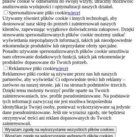
plików cookie w odniesieniu do swojej wizyty, utracimy możliwość
analizowania wydajności i optymalizacji naszych działań.
Spersonalizowane pliki cookie
więcej
Używamy również plików cookie i innych technologii, aby
dostosować nasz sklep do potrzeb i zainteresowań naszych
klientów, zapewniając wyjątkowe doświadczenia zakupowe. Dzięki
stosowaniu spersonalizowanych plików cookie możemy unikać
wyświetlania niepożądanych informacji, takich jak nieodpowiednie
rekomendacje produktów lub nieprzydatne oferty specjalne.
Ponadto używanie spersonalizowanych plików cookie umożliwia
nam oferowanie dodatkowych funkcji, takich jak rekomendacje
produktów dopasowane do Twoich potrzeb.
Reklamowe pliki cookie
więcej
Reklamowe pliki cookie są używane przez nas lub naszych
partnerów, aby wyświetlać Ci odpowiednie treści lub reklamy –
zarówno na naszej stronie, jak i na stronach podmiotów trzecich.
Dzięki temu możemy tworzyć profile oparte na Twoich
zainteresowaniach, tzw. profile pseudonimizowane. Na podstawie
tych informacji zazwyczaj nie jest możliwa bezpośrednia
identyfikacja Twojej osoby, ponieważ wykorzystywane są jedynie
dane pseudonimizowane. Jeśli nie wyrazisz zgody, nie będziesz
otrzymywać treści ani reklam dopasowanych do Twoich
zainteresowań.
Wyrażam zgodę na wykorzystanie wszystkich plików cookies
Wyrażam zgodę na wykorzystanie wybranych plików cookies