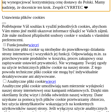
się wynegocjować korzystniejszą cenę dostawy do Polski. Mamy
nadzieję, że docenicie ten krok. Zespół CYRRTEC ❤️
Ustawienia plików cookies
Potřebujeme Váš souhlas k využití jednotlivých cookies, abychom
Vám mimo jiné mohli ukazovat informace týkající se Vašich zájmů.
Zde máte možnost přizpůsobit soubory cookie v souladu s vlastními
preferencemi.
Funkcjonalne
więcej
Techniczne pliki cookie są niezbędne do prawidłowego działania
strony internetowej i wszystkich jej funkcji. Odpowiadają m.in. za
przechowywanie produktów w koszyku, proces zakupowy oraz
zapisywanie ustawień prywatności. Nie wymagamy Twojej zgody
na użycie technicznych plików cookie na naszej stronie. Z tego
powodu techniczne pliki cookie nie mogą być indywidualnie
dezaktywowane ani aktywowane.
Analityczne pliki cookie
więcej
Analityczne pliki cookie umożliwiają nam mierzenie wydajności
naszej strony internetowej oraz kampanii reklamowych. Dzięki nim
określamy liczbę wizyt i źródła odwiedzin naszej witryny. Dane
uzyskane za pomocą tych plików cookie przetwarzamy zbiorczo,
bez użycia identyfikatorów wskazujących na konkretnych
użytkowników naszej strony. Jeśli wyłączysz użycie analitycznych