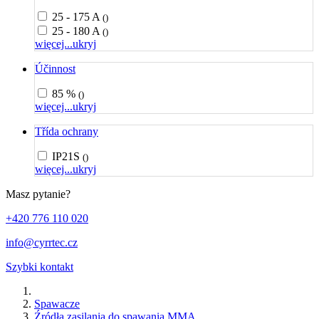
25 - 175 A
()
25 - 180 A
()
więcej...
ukryj
Účinnost
85 %
()
więcej...
ukryj
Třída ochrany
IP21S
()
więcej...
ukryj
Masz pytanie?
+420 776 110 020
info@cyrrtec.cz
Szybki kontakt
Spawacze
Źródła zasilania do spawania MMA