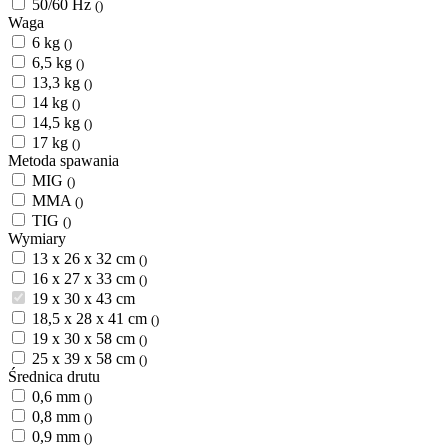
50/60 Hz
()
Waga
6 kg
()
6,5 kg
()
13,3 kg
()
14 kg
()
14,5 kg
()
17 kg
()
Metoda spawania
MIG
()
MMA
()
TIG
()
Wymiary
13 x 26 x 32 cm
()
16 x 27 x 33 cm
()
19 x 30 x 43 cm
18,5 x 28 x 41 cm
()
19 x 30 x 58 cm
()
25 x 39 x 58 cm
()
Średnica drutu
0,6 mm
()
0,8 mm
()
0,9 mm
()