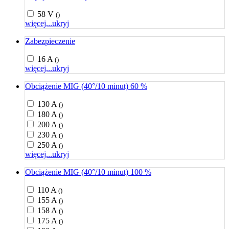
58 V
()
więcej...
ukryj
Zabezpieczenie
16 A
()
więcej...
ukryj
Obciążenie MIG (40°/10 minut) 60 %
130 A
()
180 A
()
200 A
()
230 A
()
250 A
()
więcej...
ukryj
Obciążenie MIG (40°/10 minut) 100 %
110 A
()
155 A
()
158 A
()
175 A
()