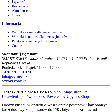
Łączność
Reklamacja
Aktualności
O nas
Informacja
Warunki i zasady dla konsumentów
Warunki handlowe dla przedsiębiorców
Przetwarzanie danych osobowych
Cookies
Skontaktuj się z nami
SMART PARTS, s.r.o.
Pod svahem 1520/14
,
147 00
Praha - Braník
,
Republika Czeska
Poniedziałek – Piątek 11:00 – 17:00
+420 776 110 020
info@cyrrtec.cz
Szybki kontakt
©
2023 -
2026
SMART PARTS, s.r.o.
,
Mapa stron
,
RSS
,
Ustawienia plików cookies
,
Powered by Upgates Shops
Drodzy klienci, w oparciu o Wasze opinie postanowiliśmy obniżyć
koszt dostawy kompresorów do 179 złotych do czasu, aż uda nam