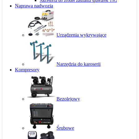
Akcesoria do źródeł zasilania spawarek TIG
Naprawa nadwozia
Urządzenia wykrywające
Narzędzia do karoserii
Kompresory
Bezolejowy
Śrubowe