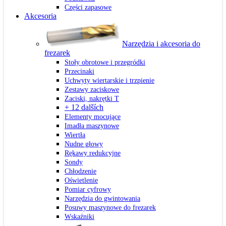
Części zapasowe
Akcesoria
Narzędzia i akcesoria do
frezarek
Stoły obrotowe i przegródki
Przecinaki
Uchwyty wiertarskie i trzpienie
Zestawy zaciskowe
Zaciski, nakrętki T
+ 12 dalších
Elementy mocujące
Imadła maszynowe
Wiertła
Nudne głowy
Rękawy redukcyjne
Sondy
Chłodzenie
Oświetlenie
Pomiar cyfrowy
Narzędzia do gwintowania
Posuwy maszynowe do frezarek
Wskaźniki