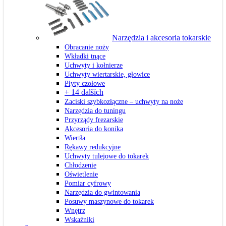
Narzędzia i akcesoria tokarskie
Obracanie noży
Wkładki tnące
Uchwyty i kołnierze
Uchwyty wiertarskie, głowice
Płyty czołowe
+ 14 dalších
Zaciski szybkozłączne – uchwyty na noże
Narzędzia do tuningu
Przyrządy frezarskie
Akcesoria do konika
Wiertła
Rękawy redukcyjne
Uchwyty tulejowe do tokarek
Chłodzenie
Oświetlenie
Pomiar cyfrowy
Narzędzia do gwintowania
Posuwy maszynowe do tokarek
Wnętrz
Wskaźniki