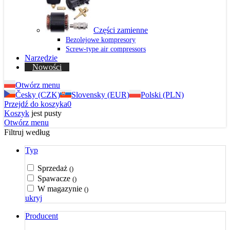
Części zamienne
Bezolejowe kompresory
Screw-type air compressors
Narzędzie
Nowości
Otwórz menu
Česky (CZK)
Slovensky (EUR)
Polski (PLN)
Przejdź do koszyka
0
Koszyk
jest pusty
Otwórz menu
Filtruj według
Typ
Sprzedaż
()
Spawacze
()
W magazynie
()
ukryj
Producent