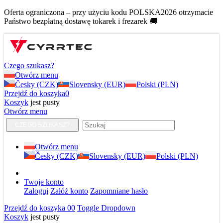
Oferta ograniczona – przy użyciu kodu POLSKA2026 otrzymacie
Państwo bezpłatną dostawę tokarek i frezarek 🚚
Czego szukasz?
Otwórz menu
Česky (CZK)
Slovensky (EUR)
Polski (PLN)
Przejdź do koszyka
0
Koszyk
jest pusty
Otwórz menu
CZEGO SZUKASZ?
Otwórz menu
Česky (CZK)
Slovensky (EUR)
Polski (PLN)
Twoje konto
Zaloguj
Załóż konto
Zapomniane hasło
Przejdź do koszyka
0
0
Toggle Dropdown
Koszyk
jest pusty