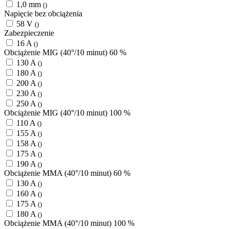
1,0 mm
()
Napięcie bez obciążenia
58 V
()
Zabezpieczenie
16 A
()
Obciążenie MIG (40°/10 minut) 60 %
130 A
()
180 A
()
200 A
()
230 A
()
250 A
()
Obciążenie MIG (40°/10 minut) 100 %
110 A
()
155 A
()
158 A
()
175 A
()
190 A
()
Obciążenie MMA (40°/10 minut) 60 %
130 A
()
160 A
()
175 A
()
180 A
()
Obciążenie MMA (40°/10 minut) 100 %