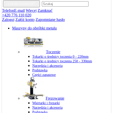
CZEGO SZUKASZ?
Telefon
E-mail
Więcej
Zamknąć
+420 776 110 020
Zaloguj
Załóż konto
Zapomniane hasło
Maszyny do obróbki metalu
Toczenie
Tokarki o średnicy toczenia 0 - 220mm
Tokarki o średnicy toczenia 250 - 330mm
Narzędzia i akcesoria
Podstawka
Części zapasowe
Frezowanie
Wiertarki i frezarki
Narzędzia i akcesoria
Podstawka