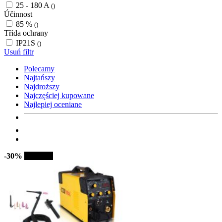
25 - 180 A
()
Účinnost
85 %
()
Třída ochrany
IP21S
()
Usuń filtr
Polecamy
Najtańszy
Najdroższy
Najczęściej kupowane
Najlepiej oceniane
-30%
Sprzedaż