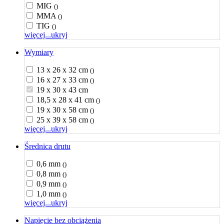
MIG
()
MMA
()
TIG
()
więcej...
ukryj
Wymiary
13 x 26 x 32 cm
()
16 x 27 x 33 cm
()
19 x 30 x 43 cm
18,5 x 28 x 41 cm
()
19 x 30 x 58 cm
()
25 x 39 x 58 cm
()
więcej...
ukryj
Średnica drutu
0,6 mm
()
0,8 mm
()
0,9 mm
()
1,0 mm
()
więcej...
ukryj
Napięcie bez obciążenia