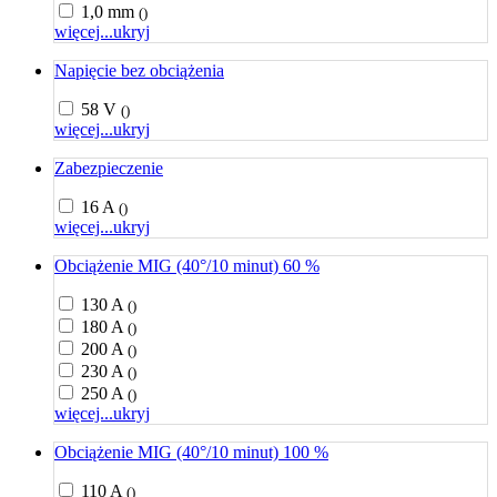
1,0 mm
()
więcej...
ukryj
Napięcie bez obciążenia
58 V
()
więcej...
ukryj
Zabezpieczenie
16 A
()
więcej...
ukryj
Obciążenie MIG (40°/10 minut) 60 %
130 A
()
180 A
()
200 A
()
230 A
()
250 A
()
więcej...
ukryj
Obciążenie MIG (40°/10 minut) 100 %
110 A
()