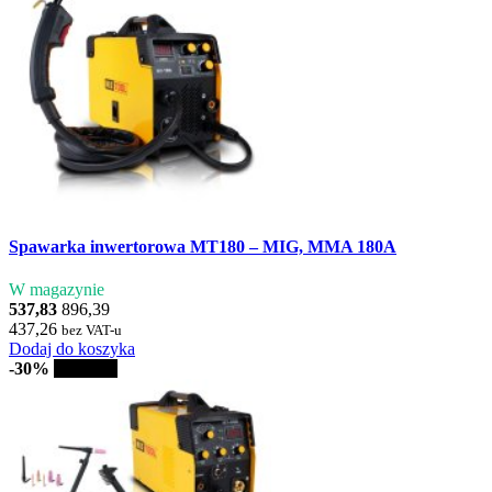
Spawarka inwertorowa MT180 – MIG, MMA 180A
W magazynie
537,83
896,39
437,26
bez VAT-u
Dodaj do koszyka
-30%
Sprzedaż