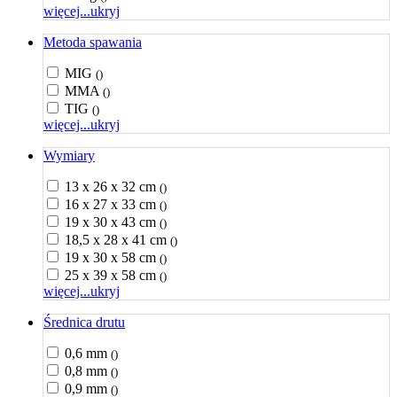
więcej...
ukryj
Metoda spawania
MIG
()
MMA
()
TIG
()
więcej...
ukryj
Wymiary
13 x 26 x 32 cm
()
16 x 27 x 33 cm
()
19 x 30 x 43 cm
()
18,5 x 28 x 41 cm
()
19 x 30 x 58 cm
()
25 x 39 x 58 cm
()
więcej...
ukryj
Średnica drutu
0,6 mm
()
0,8 mm
()
0,9 mm
()