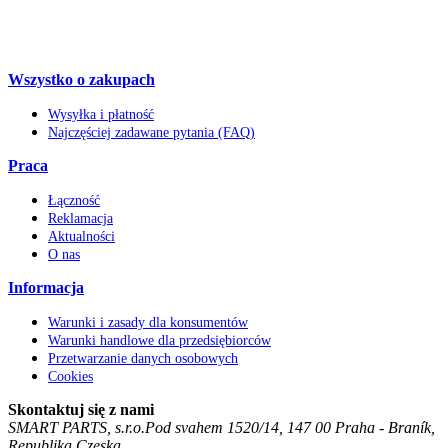
Wszystko o zakupach
Wysyłka i płatność
Najczęściej zadawane pytania (FAQ)
Praca
Łączność
Reklamacja
Aktualności
O nas
Informacja
Warunki i zasady dla konsumentów
Warunki handlowe dla przedsiębiorców
Przetwarzanie danych osobowych
Cookies
Skontaktuj się z nami
SMART PARTS, s.r.o.
Pod svahem 1520/14
,
147 00
Praha - Braník
,
Republika Czeska