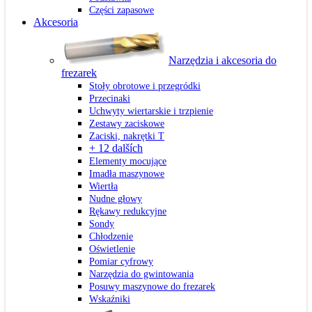
Części zapasowe
Akcesoria
Narzędzia i akcesoria do
frezarek
Stoły obrotowe i przegródki
Przecinaki
Uchwyty wiertarskie i trzpienie
Zestawy zaciskowe
Zaciski, nakrętki T
+ 12 dalších
Elementy mocujące
Imadła maszynowe
Wiertła
Nudne głowy
Rękawy redukcyjne
Sondy
Chłodzenie
Oświetlenie
Pomiar cyfrowy
Narzędzia do gwintowania
Posuwy maszynowe do frezarek
Wskaźniki