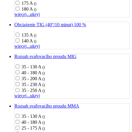
175 A
()
180 A
()
więcej...
ukryj
Obciążenie TIG (40°/10 minut) 100 %
135 A
()
140 A
()
więcej...
ukryj
Rozsah svařovacího proudu MIG
35 - 130 A
()
40 - 180 A
()
35 - 200 A
()
35 - 230 A
()
35 - 250 A
()
więcej...
ukryj
Rozsah svařovacího proudu MMA
35 - 130 A
()
40 - 180 A
()
25 - 175 A
()