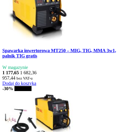
Spawarka inwertorowa MT250 – MIG, TIG, MMA 3w1,
palnik TIG gratis
W magazynie
1 177,65
1 682,36
957,44
bez VAT-u
Dodaj do koszyka
-30%
Sprzedaż