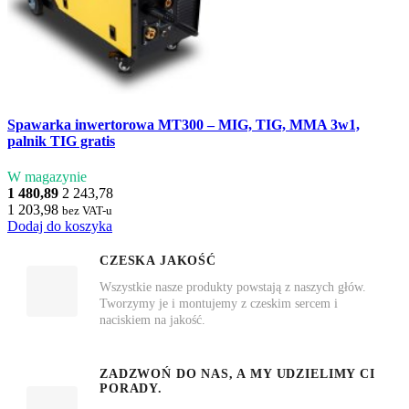
Spawarka inwertorowa MT300 – MIG, TIG, MMA 3w1,
palnik TIG gratis
W magazynie
1 480,89
2 243,78
1 203,98
bez VAT-u
Dodaj do koszyka
CZESKA JAKOŚĆ
Wszystkie nasze produkty powstają z naszych głów.
Tworzymy je i montujemy z czeskim sercem i
naciskiem na jakość.
ZADZWOŃ DO NAS, A MY UDZIELIMY CI
PORADY.