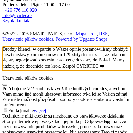
Poniedziałek – Piątek 11:00 – 17:00
+420 776 110 020
info@cyrrtec.cz
Szybki kontakt
©
2023 -
2026
SMART PARTS, s.r.o.
,
Mapa stron
,
RSS
,
Ustawienia plików cookies
,
Powered by Upgates Shops
Drodzy klienci, w oparciu o Wasze opinie postanowiliśmy obniżyć
koszt dostawy kompresorów do 179 złotych do czasu, aż uda nam
się wynegocjować korzystniejszą cenę dostawy do Polski. Mamy
nadzieję, że docenicie ten krok. Zespół CYRRTEC ❤️
Ustawienia plików cookies
Potřebujeme Váš souhlas k využití jednotlivých cookies, abychom
Vám mimo jiné mohli ukazovat informace týkající se Vašich zájmů.
Zde máte možnost přizpůsobit soubory cookie v souladu s vlastními
preferencemi.
Funkcjonalne
więcej
Techniczne pliki cookie są niezbędne do prawidłowego działania
strony internetowej i wszystkich jej funkcji. Odpowiadają m.in. za
przechowywanie produktów w koszyku, proces zakupowy oraz
zapisywanie ustawień prywatności. Nie wymagamy Twojej zgody