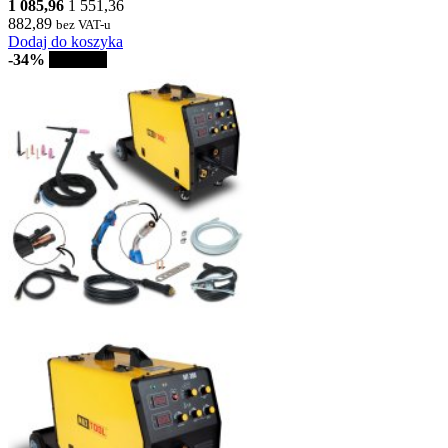
1 085,96
1 551,36
882,89
bez VAT-u
Dodaj do koszyka
-34%
Sprzedaż