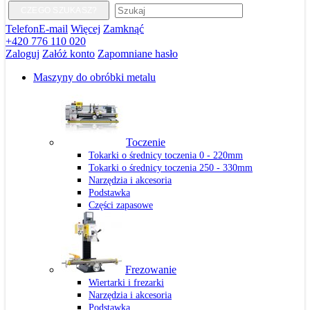
CZEGO SZUKASZ?
Telefon
E-mail
Więcej
Zamknąć
+420 776 110 020
Zaloguj
Załóż konto
Zapomniane hasło
Maszyny do obróbki metalu
Toczenie
Tokarki o średnicy toczenia 0 - 220mm
Tokarki o średnicy toczenia 250 - 330mm
Narzędzia i akcesoria
Podstawka
Części zapasowe
Frezowanie
Wiertarki i frezarki
Narzędzia i akcesoria
Podstawka