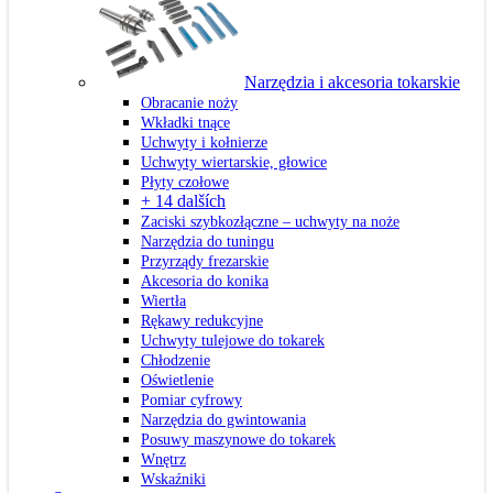
Narzędzia i akcesoria tokarskie
Obracanie noży
Wkładki tnące
Uchwyty i kołnierze
Uchwyty wiertarskie, głowice
Płyty czołowe
+ 14 dalších
Zaciski szybkozłączne – uchwyty na noże
Narzędzia do tuningu
Przyrządy frezarskie
Akcesoria do konika
Wiertła
Rękawy redukcyjne
Uchwyty tulejowe do tokarek
Chłodzenie
Oświetlenie
Pomiar cyfrowy
Narzędzia do gwintowania
Posuwy maszynowe do tokarek
Wnętrz
Wskaźniki