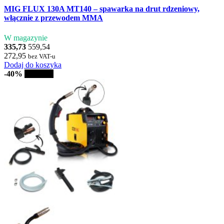
MIG FLUX 130A MT140 – spawarka na drut rdzeniowy,
włącznie z przewodem MMA
W magazynie
335,73
559,54
272,95
bez VAT-u
Dodaj do koszyka
-40%
Sprzedaż