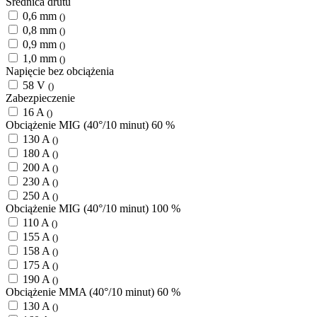
Średnica drutu
0,6 mm
()
0,8 mm
()
0,9 mm
()
1,0 mm
()
Napięcie bez obciążenia
58 V
()
Zabezpieczenie
16 A
()
Obciążenie MIG (40°/10 minut) 60 %
130 A
()
180 A
()
200 A
()
230 A
()
250 A
()
Obciążenie MIG (40°/10 minut) 100 %
110 A
()
155 A
()
158 A
()
175 A
()
190 A
()
Obciążenie MMA (40°/10 minut) 60 %
130 A
()