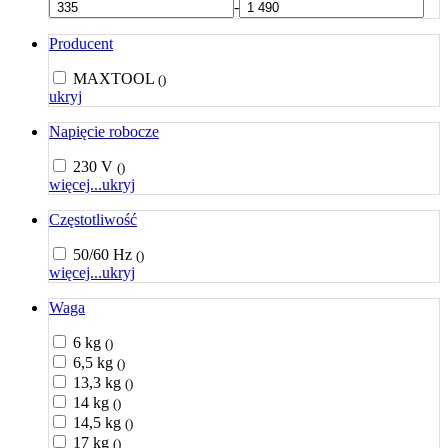
-
Producent
MAXTOOL
()
ukryj
Napięcie robocze
230 V
()
więcej...
ukryj
Częstotliwość
50/60 Hz
()
więcej...
ukryj
Waga
6 kg
()
6,5 kg
()
13,3 kg
()
14 kg
()
14,5 kg
()
17 kg
()