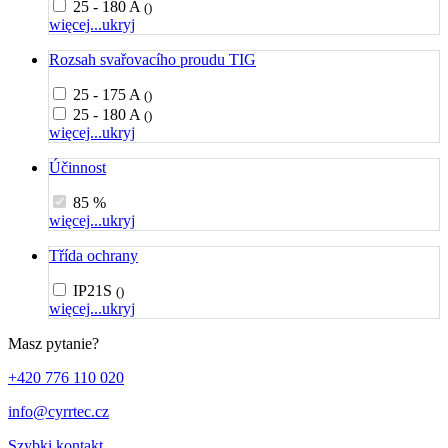
25 - 180 A
()
więcej...
ukryj
Rozsah svařovacího proudu TIG
25 - 175 A
()
25 - 180 A
()
więcej...
ukryj
Účinnost
85 %
więcej...
ukryj
Třída ochrany
IP21S
()
więcej...
ukryj
Masz pytanie?
+420 776 110 020
info@cyrrtec.cz
Szybki kontakt