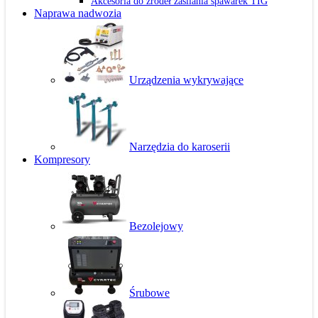
Akcesoria do źródeł zasilania spawarek TIG
Naprawa nadwozia
Urządzenia wykrywające
Narzędzia do karoserii
Kompresory
Bezolejowy
Śrubowe