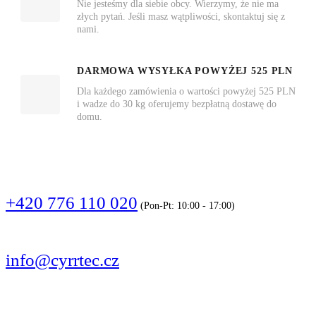
Nie jesteśmy dla siebie obcy. Wierzymy, że nie ma
złych pytań. Jeśli masz wątpliwości, skontaktuj się z
nami.
DARMOWA WYSYŁKA POWYŻEJ 525 PLN
Dla każdego zamówienia o wartości powyżej 525 PLN
i wadze do 30 kg oferujemy bezpłatną dostawę do
domu.
DZWOŃCIE
+420 776 110 020
(Pon-Pt: 10:00 - 17:00)
PISZCIE
info@cyrrtec.cz
OBSERWUJCIE