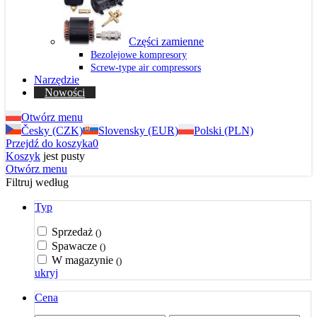
Części zamienne
Bezolejowe kompresory
Screw-type air compressors
Narzędzie
Nowości
Otwórz menu
Česky (CZK)
Slovensky (EUR)
Polski (PLN)
Przejdź do koszyka
0
Koszyk
jest pusty
Otwórz menu
Filtruj według
Typ
Sprzedaż
()
Spawacze
()
W magazynie
()
ukryj
Cena