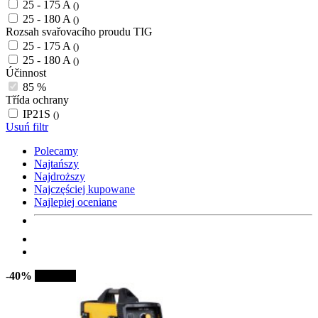
25 - 175 A
()
25 - 180 A
()
Rozsah svařovacího proudu TIG
25 - 175 A
()
25 - 180 A
()
Účinnost
85 %
Třída ochrany
IP21S
()
Usuń filtr
Polecamy
Najtańszy
Najdroższy
Najczęściej kupowane
Najlepiej oceniane
-40%
Sprzedaż