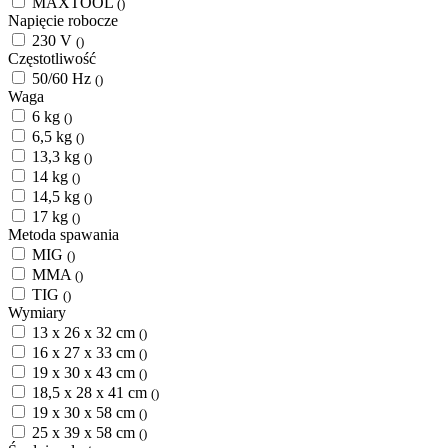
MAXTOOL
()
Napięcie robocze
230 V
()
Częstotliwość
50/60 Hz
()
Waga
6 kg
()
6,5 kg
()
13,3 kg
()
14 kg
()
14,5 kg
()
17 kg
()
Metoda spawania
MIG
()
MMA
()
TIG
()
Wymiary
13 x 26 x 32 cm
()
16 x 27 x 33 cm
()
19 x 30 x 43 cm
()
18,5 x 28 x 41 cm
()
19 x 30 x 58 cm
()
25 x 39 x 58 cm
()