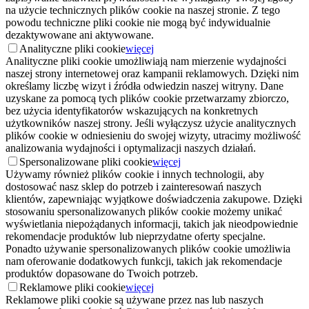
na użycie technicznych plików cookie na naszej stronie. Z tego
powodu techniczne pliki cookie nie mogą być indywidualnie
dezaktywowane ani aktywowane.
Analityczne pliki cookie
więcej
Analityczne pliki cookie umożliwiają nam mierzenie wydajności
naszej strony internetowej oraz kampanii reklamowych. Dzięki nim
określamy liczbę wizyt i źródła odwiedzin naszej witryny. Dane
uzyskane za pomocą tych plików cookie przetwarzamy zbiorczo,
bez użycia identyfikatorów wskazujących na konkretnych
użytkowników naszej strony. Jeśli wyłączysz użycie analitycznych
plików cookie w odniesieniu do swojej wizyty, utracimy możliwość
analizowania wydajności i optymalizacji naszych działań.
Spersonalizowane pliki cookie
więcej
Używamy również plików cookie i innych technologii, aby
dostosować nasz sklep do potrzeb i zainteresowań naszych
klientów, zapewniając wyjątkowe doświadczenia zakupowe. Dzięki
stosowaniu spersonalizowanych plików cookie możemy unikać
wyświetlania niepożądanych informacji, takich jak nieodpowiednie
rekomendacje produktów lub nieprzydatne oferty specjalne.
Ponadto używanie spersonalizowanych plików cookie umożliwia
nam oferowanie dodatkowych funkcji, takich jak rekomendacje
produktów dopasowane do Twoich potrzeb.
Reklamowe pliki cookie
więcej
Reklamowe pliki cookie są używane przez nas lub naszych