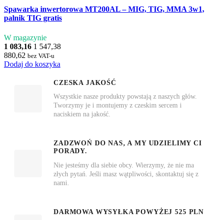
Spawarka inwertorowa MT200AL – MIG, TIG, MMA 3w1,
palnik TIG gratis
W magazynie
1 083,16
1 547,38
880,62
bez VAT-u
Dodaj do koszyka
CZESKA JAKOŚĆ
Wszystkie nasze produkty powstają z naszych głów.
Tworzymy je i montujemy z czeskim sercem i
naciskiem na jakość.
ZADZWOŃ DO NAS, A MY UDZIELIMY CI
PORADY.
Nie jesteśmy dla siebie obcy. Wierzymy, że nie ma
złych pytań. Jeśli masz wątpliwości, skontaktuj się z
nami.
DARMOWA WYSYŁKA POWYŻEJ 525 PLN