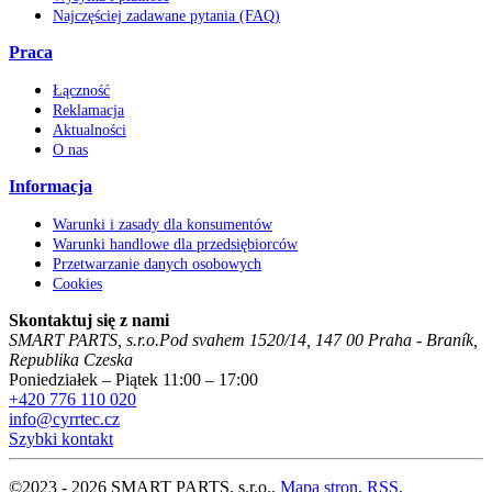
Najczęściej zadawane pytania (FAQ)
Praca
Łączność
Reklamacja
Aktualności
O nas
Informacja
Warunki i zasady dla konsumentów
Warunki handlowe dla przedsiębiorców
Przetwarzanie danych osobowych
Cookies
Skontaktuj się z nami
SMART PARTS, s.r.o.
Pod svahem 1520/14
,
147 00
Praha - Braník
,
Republika Czeska
Poniedziałek – Piątek 11:00 – 17:00
+420 776 110 020
info@cyrrtec.cz
Szybki kontakt
©
2023 -
2026
SMART PARTS, s.r.o.
,
Mapa stron
,
RSS
,