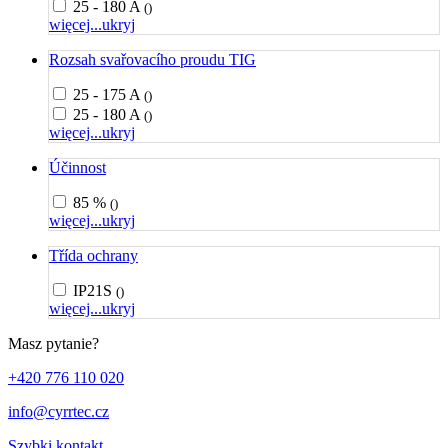
25 - 180 A
()
więcej...
ukryj
Rozsah svařovacího proudu TIG
25 - 175 A
()
25 - 180 A
()
więcej...
ukryj
Účinnost
85 %
()
więcej...
ukryj
Třída ochrany
IP21S
()
więcej...
ukryj
Masz pytanie?
+420 776 110 020
info@cyrrtec.cz
Szybki kontakt