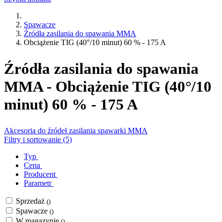
Spawacze
Źródła zasilania do spawania MMA
Obciążenie TIG (40°/10 minut) 60 % - 175 A
Źródła zasilania do spawania
MMA - Obciążenie TIG (40°/10
minut) 60 % - 175 A
Akcesoria do źródeł zasilania spawarki MMA
Filtry i sortowanie (5)
Typ
Cena
Producent
Parametr
Sprzedaż
()
Spawacze
()
W magazynie
()