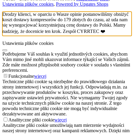
Ustawienia plików cookies
,
Powered by Upgates Shops
Drodzy klienci, w oparciu o Wasze opinie postanowiliśmy obniżyć
koszt dostawy kompresorów do 179 złotych do czasu, aż uda nam
się wynegocjować korzystniejszą cenę dostawy do Polski. Mamy
nadzieję, że docenicie ten krok. Zespół CYRRTEC ❤️
Ustawienia plików cookies
Potřebujeme Váš souhlas k využití jednotlivých cookies, abychom
Vám mimo jiné mohli ukazovat informace týkající se Vašich zájmů.
Zde máte možnost přizpůsobit soubory cookie v souladu s vlastními
preferencemi.
Funkcjonalne
więcej
Techniczne pliki cookie są niezbędne do prawidłowego działania
strony internetowej i wszystkich jej funkcji. Odpowiadają m.in. za
przechowywanie produktów w koszyku, proces zakupowy oraz
zapisywanie ustawień prywatności. Nie wymagamy Twojej zgody
na użycie technicznych plików cookie na naszej stronie. Z tego
powodu techniczne pliki cookie nie mogą być indywidualnie
dezaktywowane ani aktywowane.
Analityczne pliki cookie
więcej
Analityczne pliki cookie umożliwiają nam mierzenie wydajności
naszej strony internetowej oraz kampanii reklamowych. Dzięki nim