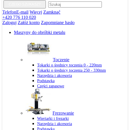
CZEGO SZUKASZ?
Telefon
E-mail
Więcej
Zamknąć
+420 776 110 020
Zaloguj
Załóż konto
Zapomniane hasło
Maszyny do obróbki metalu
Toczenie
Tokarki o średnicy toczenia 0 - 220mm
Tokarki o średnicy toczenia 250 - 330mm
Narzędzia i akcesoria
Podstawka
Części zapasowe
Frezowanie
Wiertarki i frezarki
Narzędzia i akcesoria
Podstawka