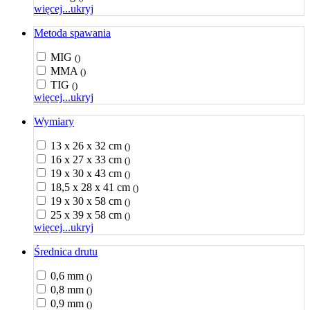
więcej...
ukryj
Metoda spawania
MIG
()
MMA
()
TIG
()
więcej...
ukryj
Wymiary
13 x 26 x 32 cm
()
16 x 27 x 33 cm
()
19 x 30 x 43 cm
()
18,5 x 28 x 41 cm
()
19 x 30 x 58 cm
()
25 x 39 x 58 cm
()
więcej...
ukryj
Średnica drutu
0,6 mm
()
0,8 mm
()
0,9 mm
()