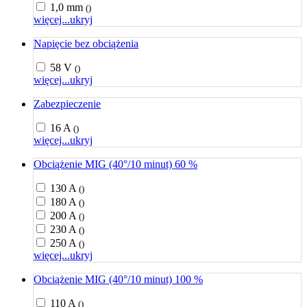
1,0 mm
()
więcej...
ukryj
Napięcie bez obciążenia
58 V
()
więcej...
ukryj
Zabezpieczenie
16 A
()
więcej...
ukryj
Obciążenie MIG (40°/10 minut) 60 %
130 A
()
180 A
()
200 A
()
230 A
()
250 A
()
więcej...
ukryj
Obciążenie MIG (40°/10 minut) 100 %
110 A
()