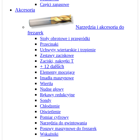
Części zapasowe
Akcesoria
Narzędzia i akcesoria do
frezarek
Stoły obrotowe i przegródki
Przecinaki
Uchwyty wiertarskie i trzpienie
Zestawy zaciskowe
Zaciski, nakrętki T
+ 12 dalších
Elementy mocujące
Imadła maszynowe
Wiertła
Nudne głowy
Rękawy redukcyjne
Sondy
Chłodzenie
Oświetlenie
Pomiar cyfrowy
Narzędzia do gwintowania
Posuwy maszynowe do frezarek
Wskaźniki