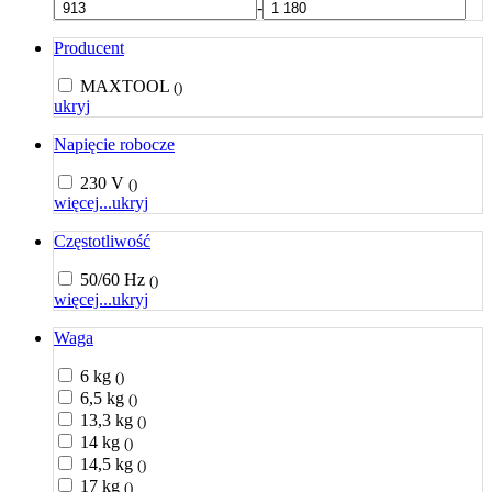
-
Producent
MAXTOOL
()
ukryj
Napięcie robocze
230 V
()
więcej...
ukryj
Częstotliwość
50/60 Hz
()
więcej...
ukryj
Waga
6 kg
()
6,5 kg
()
13,3 kg
()
14 kg
()
14,5 kg
()
17 kg
()