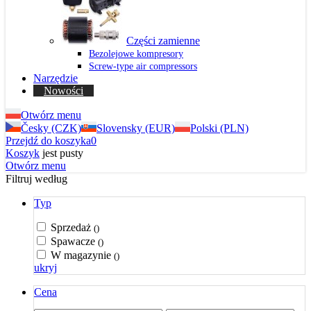
Części zamienne
Bezolejowe kompresory
Screw-type air compressors
Narzędzie
Nowości
Otwórz menu
Česky (CZK)
Slovensky (EUR)
Polski (PLN)
Przejdź do koszyka
0
Koszyk
jest pusty
Otwórz menu
Filtruj według
Typ
Sprzedaż
()
Spawacze
()
W magazynie
()
ukryj
Cena