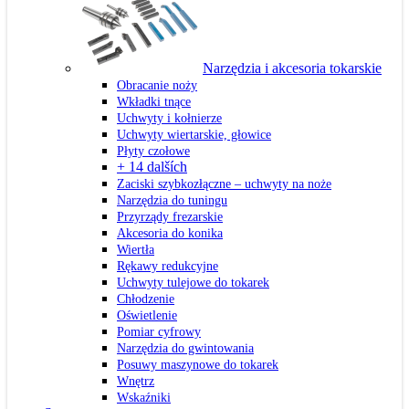
Narzędzia i akcesoria tokarskie
Obracanie noży
Wkładki tnące
Uchwyty i kołnierze
Uchwyty wiertarskie, głowice
Płyty czołowe
+ 14 dalších
Zaciski szybkozłączne – uchwyty na noże
Narzędzia do tuningu
Przyrządy frezarskie
Akcesoria do konika
Wiertła
Rękawy redukcyjne
Uchwyty tulejowe do tokarek
Chłodzenie
Oświetlenie
Pomiar cyfrowy
Narzędzia do gwintowania
Posuwy maszynowe do tokarek
Wnętrz
Wskaźniki