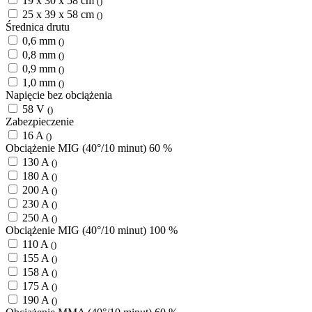
19 x 30 x 58 cm
()
25 x 39 x 58 cm
()
Średnica drutu
0,6 mm
()
0,8 mm
()
0,9 mm
()
1,0 mm
()
Napięcie bez obciążenia
58 V
()
Zabezpieczenie
16 A
()
Obciążenie MIG (40°/10 minut) 60 %
130 A
()
180 A
()
200 A
()
230 A
()
250 A
()
Obciążenie MIG (40°/10 minut) 100 %
110 A
()
155 A
()
158 A
()
175 A
()
190 A
()