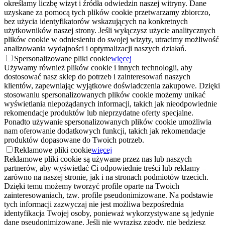
określamy liczbę wizyt i źródła odwiedzin naszej witryny. Dane
uzyskane za pomocą tych plików cookie przetwarzamy zbiorczo,
bez użycia identyfikatorów wskazujących na konkretnych
użytkowników naszej strony. Jeśli wyłączysz użycie analitycznych
plików cookie w odniesieniu do swojej wizyty, utracimy możliwość
analizowania wydajności i optymalizacji naszych działań.
Spersonalizowane pliki cookie
więcej
Używamy również plików cookie i innych technologii, aby
dostosować nasz sklep do potrzeb i zainteresowań naszych
klientów, zapewniając wyjątkowe doświadczenia zakupowe. Dzięki
stosowaniu spersonalizowanych plików cookie możemy unikać
wyświetlania niepożądanych informacji, takich jak nieodpowiednie
rekomendacje produktów lub nieprzydatne oferty specjalne.
Ponadto używanie spersonalizowanych plików cookie umożliwia
nam oferowanie dodatkowych funkcji, takich jak rekomendacje
produktów dopasowane do Twoich potrzeb.
Reklamowe pliki cookie
więcej
Reklamowe pliki cookie są używane przez nas lub naszych
partnerów, aby wyświetlać Ci odpowiednie treści lub reklamy –
zarówno na naszej stronie, jak i na stronach podmiotów trzecich.
Dzięki temu możemy tworzyć profile oparte na Twoich
zainteresowaniach, tzw. profile pseudonimizowane. Na podstawie
tych informacji zazwyczaj nie jest możliwa bezpośrednia
identyfikacja Twojej osoby, ponieważ wykorzystywane są jedynie
dane pseudonimizowane. Jeśli nie wyrazisz zgody, nie będziesz