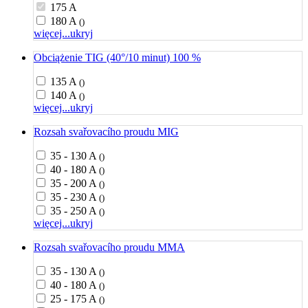
175 A
180 A
()
więcej...
ukryj
Obciążenie TIG (40°/10 minut) 100 %
135 A
()
140 A
()
więcej...
ukryj
Rozsah svařovacího proudu MIG
35 - 130 A
()
40 - 180 A
()
35 - 200 A
()
35 - 230 A
()
35 - 250 A
()
więcej...
ukryj
Rozsah svařovacího proudu MMA
35 - 130 A
()
40 - 180 A
()
25 - 175 A
()