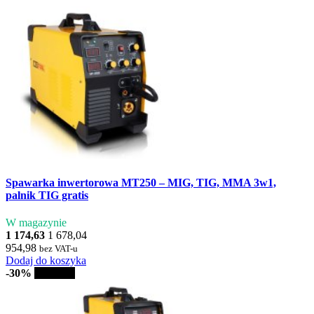
Spawarka inwertorowa MT250 – MIG, TIG, MMA 3w1,
palnik TIG gratis
W magazynie
1 174,63
1 678,04
954,98
bez VAT-u
Dodaj do koszyka
-30%
Sprzedaż