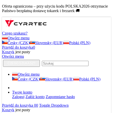
Oferta ograniczona – przy użyciu kodu POLSKA2026 otrzymacie
Państwo bezpłatną dostawę tokarek i frezarek 🚚
Czego szukasz?
Otwórz menu
Česky (CZK)
Slovensky (EUR)
Polski (PLN)
Przejdź do koszyka
0
Koszyk
jest pusty
Otwórz menu
CZEGO SZUKASZ?
Otwórz menu
Česky (CZK)
Slovensky (EUR)
Polski (PLN)
Twoje konto
Zaloguj
Załóż konto
Zapomniane hasło
Przejdź do koszyka
0
0
Toggle Dropdown
Koszyk
jest pusty