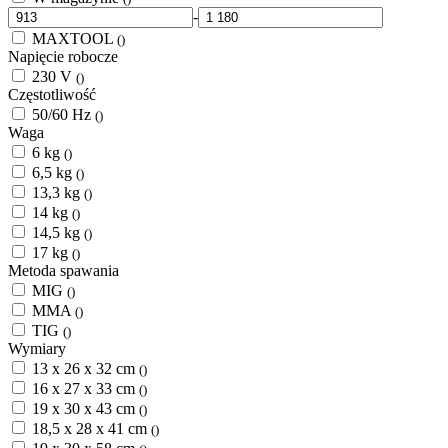
-
MAXTOOL
()
Napięcie robocze
230 V
()
Częstotliwość
50/60 Hz
()
Waga
6 kg
()
6,5 kg
()
13,3 kg
()
14 kg
()
14,5 kg
()
17 kg
()
Metoda spawania
MIG
()
MMA
()
TIG
()
Wymiary
13 x 26 x 32 cm
()
16 x 27 x 33 cm
()
19 x 30 x 43 cm
()
18,5 x 28 x 41 cm
()