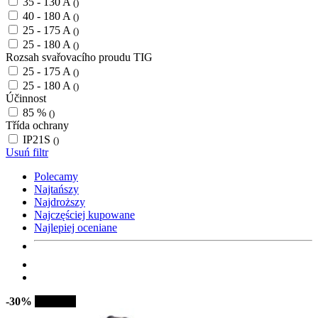
35 - 130 A
()
40 - 180 A
()
25 - 175 A
()
25 - 180 A
()
Rozsah svařovacího proudu TIG
25 - 175 A
()
25 - 180 A
()
Účinnost
85 %
()
Třída ochrany
IP21S
()
Usuń filtr
Polecamy
Najtańszy
Najdroższy
Najczęściej kupowane
Najlepiej oceniane
-30%
Sprzedaż