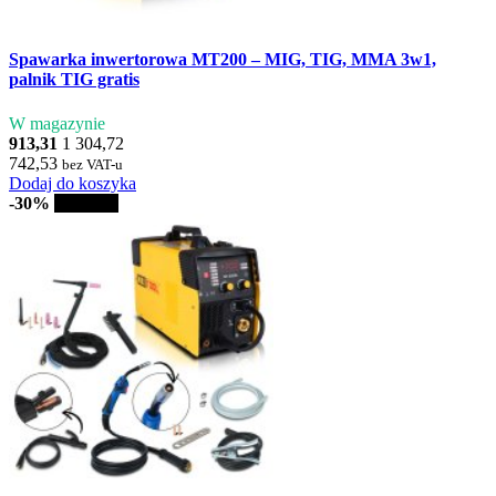
Spawarka inwertorowa MT200 – MIG, TIG, MMA 3w1,
palnik TIG gratis
W magazynie
913,31
1 304,72
742,53
bez VAT-u
Dodaj do koszyka
-30%
Sprzedaż