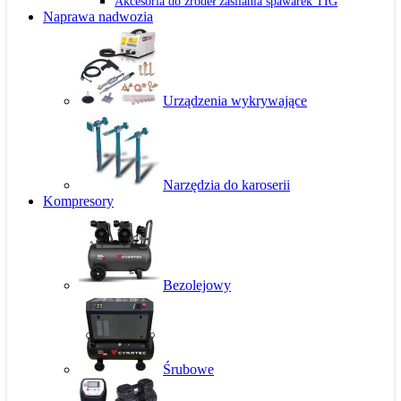
Akcesoria do źródeł zasilania spawarek TIG
Naprawa nadwozia
Urządzenia wykrywające
Narzędzia do karoserii
Kompresory
Bezolejowy
Śrubowe