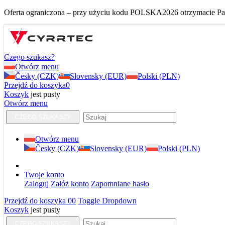
Oferta ograniczona – przy użyciu kodu POLSKA2026 otrzymacie Pańs
Czego szukasz?
Otwórz menu
Česky (CZK)
Slovensky (EUR)
Polski (PLN)
Przejdź do koszyka
0
Koszyk
jest pusty
Otwórz menu
CZEGO SZUKASZ?
Otwórz menu
Česky (CZK)
Slovensky (EUR)
Polski (PLN)
Twoje konto
Zaloguj
Załóż konto
Zapomniane hasło
Przejdź do koszyka
0
0
Toggle Dropdown
Koszyk
jest pusty
CZEGO SZUKASZ?