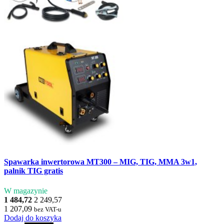
Spawarka inwertorowa MT300 – MIG, TIG, MMA 3w1,
palnik TIG gratis
W magazynie
1 484,72
2 249,57
1 207,09
bez VAT-u
Dodaj do koszyka