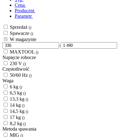
Cena
Producent
Parametr
Sprzedaż
()
Spawacze
()
W magazynie
-
MAXTOOL
()
Napięcie robocze
230 V
()
Częstotliwość
50/60 Hz
()
Waga
6 kg
()
6,5 kg
()
13,3 kg
()
14 kg
()
14,5 kg
()
17 kg
()
8,2 kg
()
Metoda spawania
MIG
()