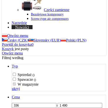
Części zamienne
Bezolejowe kompresory
Screw-type air compressors
Narzędzie
Nowości
Otwórz menu
Česky (CZK)
Slovensky (EUR)
Polski (PLN)
Przejdź do koszyka
0
Koszyk
jest pusty
Otwórz menu
Filtruj według
Typ
Sprzedaż
()
Spawacze
()
W magazynie
ukryj
Cena
-