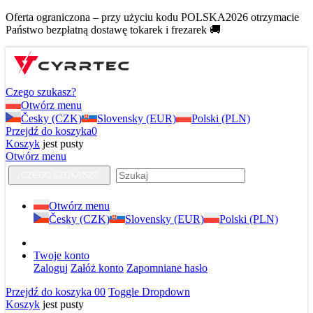
Oferta ograniczona – przy użyciu kodu POLSKA2026 otrzymacie
Państwo bezpłatną dostawę tokarek i frezarek 🚚
Czego szukasz?
Otwórz menu
Česky (CZK)
Slovensky (EUR)
Polski (PLN)
Przejdź do koszyka
0
Koszyk
jest pusty
Otwórz menu
CZEGO SZUKASZ?
Otwórz menu
Česky (CZK)
Slovensky (EUR)
Polski (PLN)
Twoje konto
Zaloguj
Załóż konto
Zapomniane hasło
Przejdź do koszyka
0
0
Toggle Dropdown
Koszyk
jest pusty