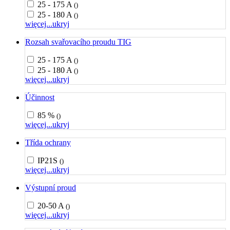
25 - 175 A
()
25 - 180 A
()
więcej...
ukryj
Rozsah svařovacího proudu TIG
25 - 175 A
()
25 - 180 A
()
więcej...
ukryj
Účinnost
85 %
()
więcej...
ukryj
Třída ochrany
IP21S
()
więcej...
ukryj
Výstupní proud
20-50 A
()
więcej...
ukryj