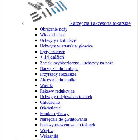
Narzędzia i akcesoria tokarskie
Obracanie noży
Wkładki tnące
Uchwyty i kołnierze
Uchwyty wiertarskie, głowice
Płyty czołowe
+ 14 dalších
Zaciski szybkozłączne – uchwyty na noże
Narzędzia do tuningu
Przyrządy frezarskie
Akcesoria do konika
Wiertła
Rękawy redukcyjne
Uchwyty tulejowe do tokarek
Chłodzenie
Oświetlenie
Pomiar cyfrowy
Narzędzia do gwintowania
Posuwy maszynowe do tokarek
Wnętrz
Wskaźniki