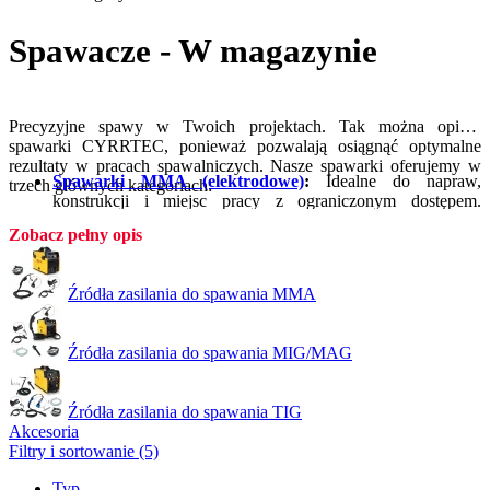
Spawacze - W magazynie
Precyzyjne spawy w Twoich projektach. Tak można opisać
spawarki CYRRTEC, ponieważ pozwalają osiągnąć optymalne
rezultaty w pracach spawalniczych. Nasze spawarki oferujemy w
Spawarki MMA (elektrodowe)
:
Idealne do napraw,
trzech głównych kategoriach:
konstrukcji i miejsc pracy z ograniczonym dostępem.
Dodatkowo odpowiednie do szerokiej gamy materiałów i
Zobacz pełny opis
grubości.
Spawanie MIG (drutowe)
:
Szybkość i efektywność, łatwa
obsługa, minimalne poprawki oraz czystsze spawy.
Źródła zasilania do spawania MMA
Doskonały wybór do produkcji seryjnej, napraw konstrukcji
blaszanych i pracy z materiałami stalowymi.
Spawanie TIG (topiące)
:
Często stosowane w sztuce i
Źródła zasilania do spawania MIG/MAG
precyzyjnym rzemiośle, ponieważ umożliwia dokładną pracę
na cienkich materiałach, stali nierdzewnej, aluminium i
stopach specjalnych.
Źródła zasilania do spawania TIG
Akcesoria
Filtry i sortowanie (5)
Typ