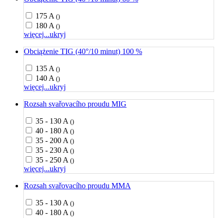
175 A
()
180 A
()
więcej...
ukryj
Obciążenie TIG (40°/10 minut) 100 %
135 A
()
140 A
()
więcej...
ukryj
Rozsah svařovacího proudu MIG
35 - 130 A
()
40 - 180 A
()
35 - 200 A
()
35 - 230 A
()
35 - 250 A
()
więcej...
ukryj
Rozsah svařovacího proudu MMA
35 - 130 A
()
40 - 180 A
()