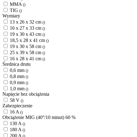
MMA
()
TIG
()
Wymiary
13 x 26 x 32 cm
()
16 x 27 x 33 cm
()
19 x 30 x 43 cm
()
18,5 x 28 x 41 cm
()
19 x 30 x 58 cm
()
25 x 39 x 58 cm
()
16 x 28 x 41 cm
()
Średnica drutu
0,6 mm
()
0,8 mm
()
0,9 mm
()
1,0 mm
()
Napięcie bez obciążenia
58 V
()
Zabezpieczenie
16 A
()
Obciążenie MIG (40°/10 minut) 60 %
130 A
()
180 A
()
200 A
()