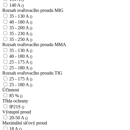
140 A
()
Rozsah svařovacího proudu MIG
35 - 130 A
()
40 - 180 A
()
35 - 200 A
()
35 - 230 A
()
35 - 250 A
()
Rozsah svařovacího proudu MMA
35 - 130 A
()
40 - 180 A
()
25 - 175 A
()
25 - 180 A
()
Rozsah svařovacího proudu TIG
25 - 175 A
()
25 - 180 A
()
Účinnost
85 %
()
Třída ochrany
IP21S
()
Výstupní proud
20-50 A
()
Maximální síťový proud
18 A
()