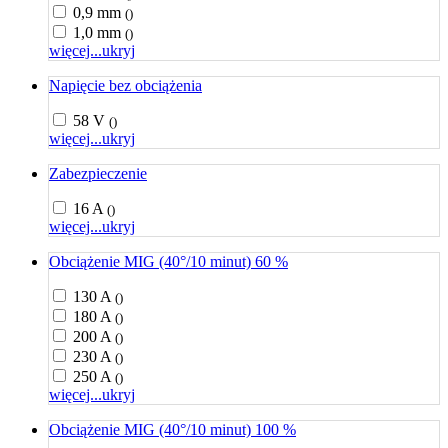
0,9 mm
()
1,0 mm
()
więcej...
ukryj
Napięcie bez obciążenia
58 V
()
więcej...
ukryj
Zabezpieczenie
16 A
()
więcej...
ukryj
Obciążenie MIG (40°/10 minut) 60 %
130 A
()
180 A
()
200 A
()
230 A
()
250 A
()
więcej...
ukryj
Obciążenie MIG (40°/10 minut) 100 %