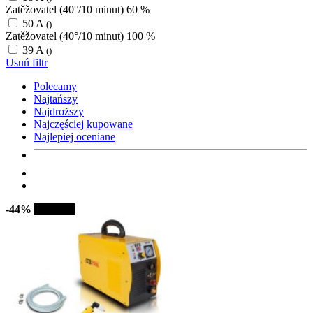
Zatěžovatel (40°/10 minut) 60 %
50 A
()
Zatěžovatel (40°/10 minut) 100 %
39 A
()
Usuń filtr
Polecamy
Najtańszy
Najdroższy
Najczęściej kupowane
Najlepiej oceniane
-44%
Sprzedaż