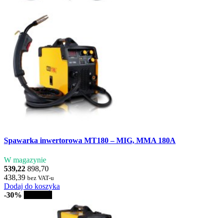
Spawarka inwertorowa MT180 – MIG, MMA 180A
W magazynie
539,22
898,70
438,39
bez VAT-u
Dodaj do koszyka
-30%
Sprzedaż