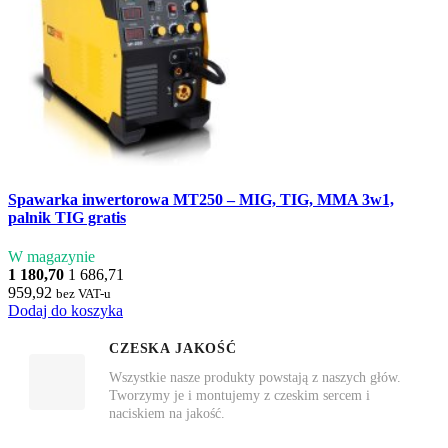
Spawarka inwertorowa MT250 – MIG, TIG, MMA 3w1,
palnik TIG gratis
W magazynie
1 180,70
1 686,71
959,92
bez VAT-u
Dodaj do koszyka
CZESKA JAKOŚĆ
Wszystkie nasze produkty powstają z naszych głów.
Tworzymy je i montujemy z czeskim sercem i
naciskiem na jakość.