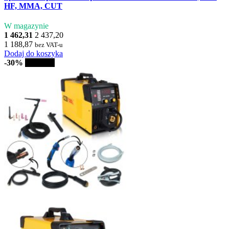
HF, MMA, CUT
W magazynie
1 462,31
2 437,20
1 188,87
bez VAT-u
Dodaj do koszyka
-30%
Sprzedaż