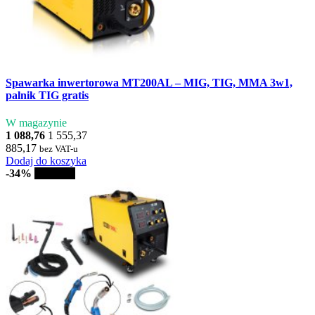
Spawarka inwertorowa MT200AL – MIG, TIG, MMA 3w1,
palnik TIG gratis
W magazynie
1 088,76
1 555,37
885,17
bez VAT-u
Dodaj do koszyka
-34%
Sprzedaż