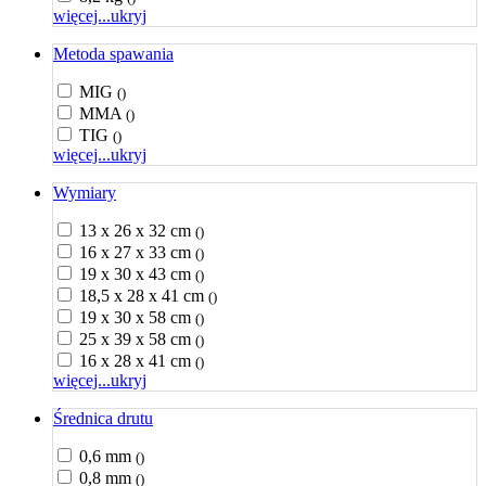
więcej...
ukryj
Metoda spawania
MIG
()
MMA
()
TIG
()
więcej...
ukryj
Wymiary
13 x 26 x 32 cm
()
16 x 27 x 33 cm
()
19 x 30 x 43 cm
()
18,5 x 28 x 41 cm
()
19 x 30 x 58 cm
()
25 x 39 x 58 cm
()
16 x 28 x 41 cm
()
więcej...
ukryj
Średnica drutu
0,6 mm
()
0,8 mm
()