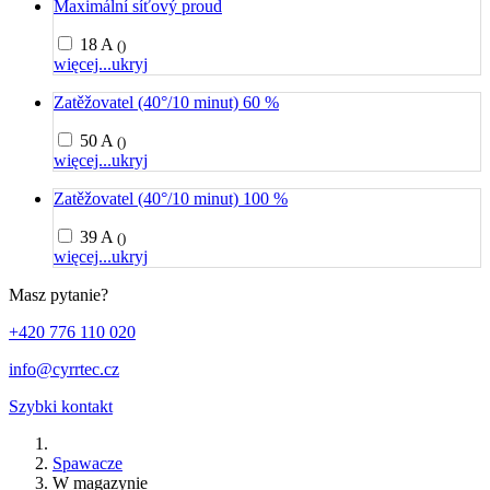
Maximální síťový proud
18 A
()
więcej...
ukryj
Zatěžovatel (40°/10 minut) 60 %
50 A
()
więcej...
ukryj
Zatěžovatel (40°/10 minut) 100 %
39 A
()
więcej...
ukryj
Masz pytanie?
+420 776 110 020
info@cyrrtec.cz
Szybki kontakt
Spawacze
W magazynie