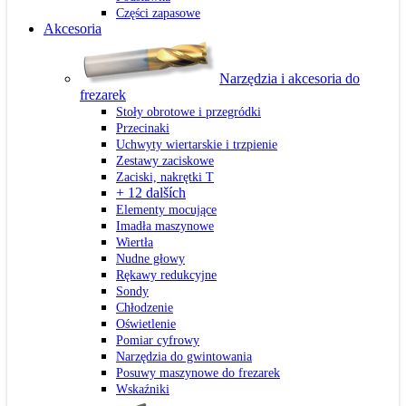
Części zapasowe
Akcesoria
Narzędzia i akcesoria do
frezarek
Stoły obrotowe i przegródki
Przecinaki
Uchwyty wiertarskie i trzpienie
Zestawy zaciskowe
Zaciski, nakrętki T
+ 12 dalších
Elementy mocujące
Imadła maszynowe
Wiertła
Nudne głowy
Rękawy redukcyjne
Sondy
Chłodzenie
Oświetlenie
Pomiar cyfrowy
Narzędzia do gwintowania
Posuwy maszynowe do frezarek
Wskaźniki