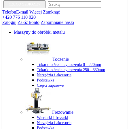
CZEGO SZUKASZ?
Telefon
E-mail
Więcej
Zamknąć
+420 776 110 020
Zaloguj
Załóż konto
Zapomniane hasło
Maszyny do obróbki metalu
Toczenie
Tokarki o średnicy toczenia 0 - 220mm
Tokarki o średnicy toczenia 250 - 330mm
Narzędzia i akcesoria
Podstawka
Części zapasowe
Frezowanie
Wiertarki i frezarki
Narzędzia i akcesoria
Podstawka