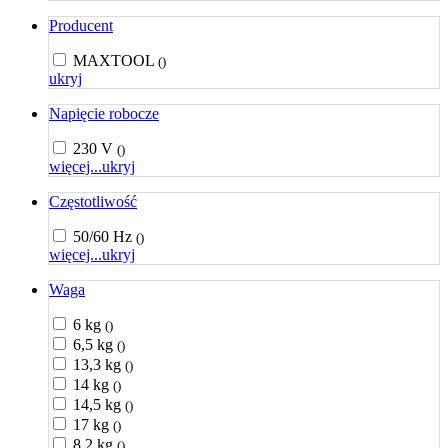
Producent
MAXTOOL
()
ukryj
Napięcie robocze
230 V
()
więcej...
ukryj
Częstotliwość
50/60 Hz
()
więcej...
ukryj
Waga
6 kg
()
6,5 kg
()
13,3 kg
()
14 kg
()
14,5 kg
()
17 kg
()
8,2 kg
()