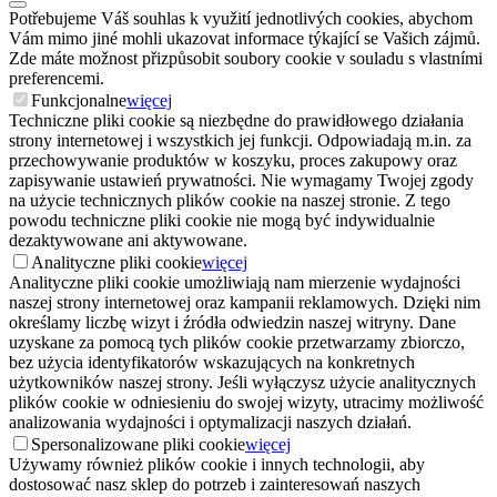
Potřebujeme Váš souhlas k využití jednotlivých cookies, abychom
Vám mimo jiné mohli ukazovat informace týkající se Vašich zájmů.
Zde máte možnost přizpůsobit soubory cookie v souladu s vlastními
preferencemi.
Funkcjonalne
więcej
Techniczne pliki cookie są niezbędne do prawidłowego działania
strony internetowej i wszystkich jej funkcji. Odpowiadają m.in. za
przechowywanie produktów w koszyku, proces zakupowy oraz
zapisywanie ustawień prywatności. Nie wymagamy Twojej zgody
na użycie technicznych plików cookie na naszej stronie. Z tego
powodu techniczne pliki cookie nie mogą być indywidualnie
dezaktywowane ani aktywowane.
Analityczne pliki cookie
więcej
Analityczne pliki cookie umożliwiają nam mierzenie wydajności
naszej strony internetowej oraz kampanii reklamowych. Dzięki nim
określamy liczbę wizyt i źródła odwiedzin naszej witryny. Dane
uzyskane za pomocą tych plików cookie przetwarzamy zbiorczo,
bez użycia identyfikatorów wskazujących na konkretnych
użytkowników naszej strony. Jeśli wyłączysz użycie analitycznych
plików cookie w odniesieniu do swojej wizyty, utracimy możliwość
analizowania wydajności i optymalizacji naszych działań.
Spersonalizowane pliki cookie
więcej
Używamy również plików cookie i innych technologii, aby
dostosować nasz sklep do potrzeb i zainteresowań naszych