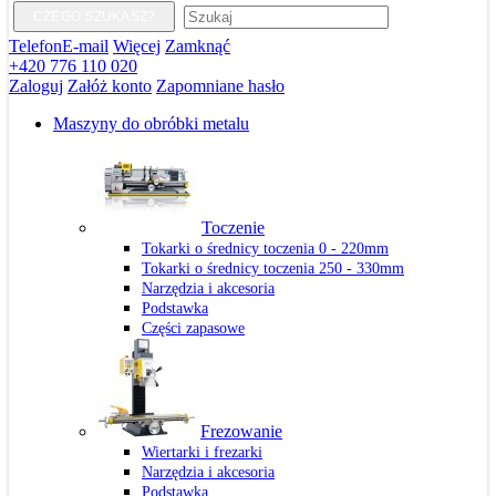
CZEGO SZUKASZ?
Telefon
E-mail
Więcej
Zamknąć
+420 776 110 020
Zaloguj
Załóż konto
Zapomniane hasło
Maszyny do obróbki metalu
Toczenie
Tokarki o średnicy toczenia 0 - 220mm
Tokarki o średnicy toczenia 250 - 330mm
Narzędzia i akcesoria
Podstawka
Części zapasowe
Frezowanie
Wiertarki i frezarki
Narzędzia i akcesoria
Podstawka