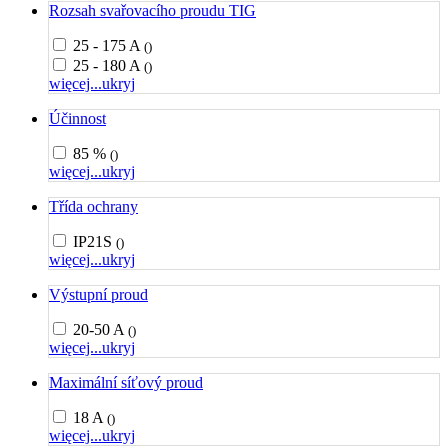
Rozsah svařovacího proudu TIG
25 - 175 A
()
25 - 180 A
()
więcej...
ukryj
Účinnost
85 %
()
więcej...
ukryj
Třída ochrany
IP21S
()
więcej...
ukryj
Výstupní proud
20-50 A
()
więcej...
ukryj
Maximální síťový proud
18 A
()
więcej...
ukryj