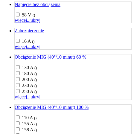
Napięcie bez obciążenia
58 V
()
więcej...
ukryj
Zabezpieczenie
16 A
()
więcej...
ukryj
Obciążenie MIG (40°/10 minut) 60 %
130 A
()
180 A
()
200 A
()
230 A
()
250 A
()
więcej...
ukryj
Obciążenie MIG (40°/10 minut) 100 %
110 A
()
155 A
()
158 A
()