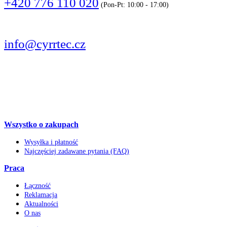
+420 776 110 020
(Pon-Pt: 10:00 - 17:00)
PISZCIE
info@cyrrtec.cz
OBSERWUJCIE
Wszystko o zakupach
Wysyłka i płatność
Najczęściej zadawane pytania (FAQ)
Praca
Łączność
Reklamacja
Aktualności
O nas