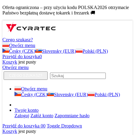
Oferta ograniczona – przy użyciu kodu POLSKA2026 otrzymacie
Państwo bezpłatną dostawę tokarek i frezarek 🚚
Czego szukasz?
Otwórz menu
Česky (CZK)
Slovensky (EUR)
Polski (PLN)
Przejdź do koszyka
0
Koszyk
jest pusty
Otwórz menu
CZEGO SZUKASZ?
Otwórz menu
Česky (CZK)
Slovensky (EUR)
Polski (PLN)
Twoje konto
Zaloguj
Załóż konto
Zapomniane hasło
Przejdź do koszyka
0
0
Toggle Dropdown
Koszyk
jest pusty