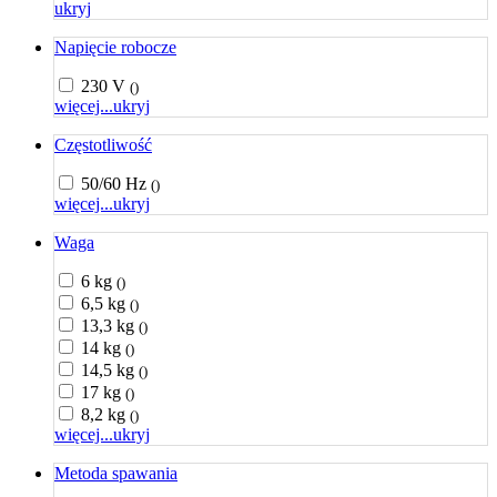
ukryj
Napięcie robocze
230 V
()
więcej...
ukryj
Częstotliwość
50/60 Hz
()
więcej...
ukryj
Waga
6 kg
()
6,5 kg
()
13,3 kg
()
14 kg
()
14,5 kg
()
17 kg
()
8,2 kg
()
więcej...
ukryj
Metoda spawania