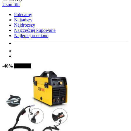
Usuń filtr
Polecamy
Najtańszy
Najdroższy
Najczęściej kupowane
Najlepiej oceniane
-40%
Sprzedaż