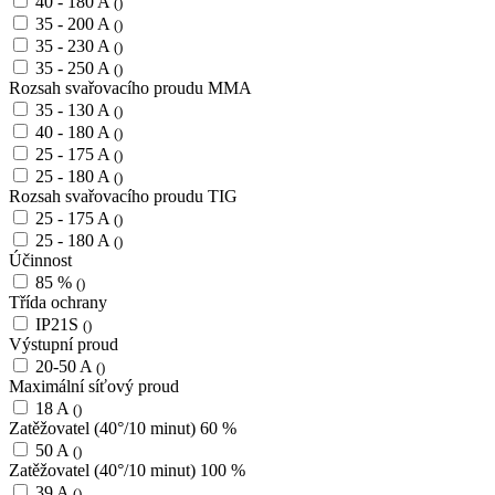
40 - 180 A
()
35 - 200 A
()
35 - 230 A
()
35 - 250 A
()
Rozsah svařovacího proudu MMA
35 - 130 A
()
40 - 180 A
()
25 - 175 A
()
25 - 180 A
()
Rozsah svařovacího proudu TIG
25 - 175 A
()
25 - 180 A
()
Účinnost
85 %
()
Třída ochrany
IP21S
()
Výstupní proud
20-50 A
()
Maximální síťový proud
18 A
()
Zatěžovatel (40°/10 minut) 60 %
50 A
()
Zatěžovatel (40°/10 minut) 100 %
39 A
()