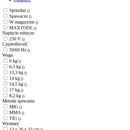
Sprzedaż
()
Spawacze
()
W magazynie
()
MAXTOOL
()
Napięcie robocze
230 V
()
Częstotliwość
50/60 Hz
()
Waga
6 kg
()
6,5 kg
()
13,3 kg
()
14 kg
()
14,5 kg
()
17 kg
()
8,2 kg
()
Metoda spawania
MIG
()
MMA
()
TIG
()
Wymiary
13 x 26 x 32 cm
()