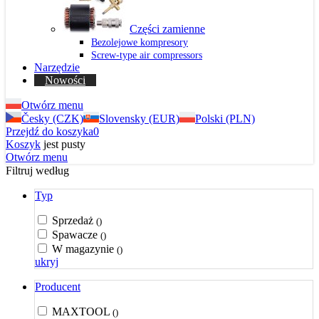
Części zamienne
Bezolejowe kompresory
Screw-type air compressors
Narzędzie
Nowości
Otwórz menu
Česky (CZK)
Slovensky (EUR)
Polski (PLN)
Przejdź do koszyka
0
Koszyk
jest pusty
Otwórz menu
Filtruj według
Typ
Sprzedaż
()
Spawacze
()
W magazynie
()
ukryj
Producent
MAXTOOL
()