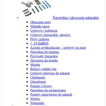
Narzędzia i akcesoria tokarskie
Obracanie noży
Wkładki tnące
Uchwyty i kołnierze
Uchwyty wiertarskie, głowice
Płyty czołowe
+ 14 dalších
Zaciski szybkozłączne – uchwyty na noże
Narzędzia do tuningu
Przyrządy frezarskie
Akcesoria do konika
Wiertła
Rękawy redukcyjne
Uchwyty tulejowe do tokarek
Chłodzenie
Oświetlenie
Pomiar cyfrowy
Narzędzia do gwintowania
Posuwy maszynowe do tokarek
Wnętrz
Wskaźniki