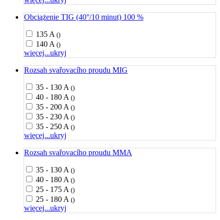
Obciążenie TIG (40°/10 minut) 100 %
135 A
()
140 A
()
więcej...
ukryj
Rozsah svařovacího proudu MIG
35 - 130 A
()
40 - 180 A
()
35 - 200 A
()
35 - 230 A
()
35 - 250 A
()
więcej...
ukryj
Rozsah svařovacího proudu MMA
35 - 130 A
()
40 - 180 A
()
25 - 175 A
()
25 - 180 A
()
więcej...
ukryj