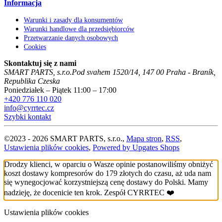
Informacja
Warunki i zasady dla konsumentów
Warunki handlowe dla przedsiębiorców
Przetwarzanie danych osobowych
Cookies
Skontaktuj się z nami
SMART PARTS, s.r.o.
Pod svahem 1520/14
,
147 00
Praha - Braník
,
Republika Czeska
Poniedziałek – Piątek 11:00 – 17:00
+420 776 110 020
info@cyrrtec.cz
Szybki kontakt
©
2023 -
2026
SMART PARTS, s.r.o.
,
Mapa stron
,
RSS
,
Ustawienia plików cookies
,
Powered by Upgates Shops
Drodzy klienci, w oparciu o Wasze opinie postanowiliśmy obniżyć
koszt dostawy kompresorów do 179 złotych do czasu, aż uda nam
się wynegocjować korzystniejszą cenę dostawy do Polski. Mamy
nadzieję, że docenicie ten krok. Zespół CYRRTEC ❤️
Ustawienia plików cookies