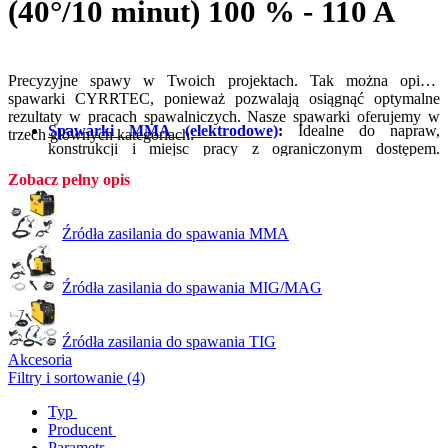
(40°/10 minut) 100 % - 110 A
Precyzyjne spawy w Twoich projektach. Tak można opisać
spawarki CYRRTEC, ponieważ pozwalają osiągnąć optymalne
rezultaty w pracach spawalniczych. Nasze spawarki oferujemy w
Spawarki MMA (elektrodowe)
:
Idealne do napraw,
trzech głównych kategoriach:
konstrukcji i miejsc pracy z ograniczonym dostępem.
Dodatkowo odpowiednie do szerokiej gamy materiałów i
Zobacz pełny opis
grubości.
Spawanie MIG (drutowe)
:
Szybkość i efektywność, łatwa
obsługa, minimalne poprawki oraz czystsze spawy.
Źródła zasilania do spawania MMA
Doskonały wybór do produkcji seryjnej, napraw konstrukcji
blaszanych i pracy z materiałami stalowymi.
Spawanie TIG (topiące)
:
Często stosowane w sztuce i
Źródła zasilania do spawania MIG/MAG
precyzyjnym rzemiośle, ponieważ umożliwia dokładną pracę
na cienkich materiałach, stali nierdzewnej, aluminium i
stopach specjalnych.
Źródła zasilania do spawania TIG
Akcesoria
Filtry i sortowanie (4)
Typ
Producent
Parametr