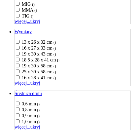
MIG
()
MMA
()
TIG
()
więcej...
ukryj
Wymiary
13 x 26 x 32 cm
()
16 x 27 x 33 cm
()
19 x 30 x 43 cm
()
18,5 x 28 x 41 cm
()
19 x 30 x 58 cm
()
25 x 39 x 58 cm
()
16 x 28 x 41 cm
()
więcej...
ukryj
Średnica drutu
0,6 mm
()
0,8 mm
()
0,9 mm
()
1,0 mm
()
więcej...
ukryj