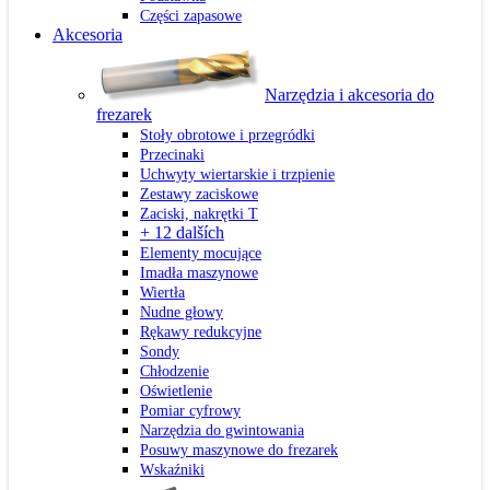
Części zapasowe
Akcesoria
Narzędzia i akcesoria do
frezarek
Stoły obrotowe i przegródki
Przecinaki
Uchwyty wiertarskie i trzpienie
Zestawy zaciskowe
Zaciski, nakrętki T
+ 12 dalších
Elementy mocujące
Imadła maszynowe
Wiertła
Nudne głowy
Rękawy redukcyjne
Sondy
Chłodzenie
Oświetlenie
Pomiar cyfrowy
Narzędzia do gwintowania
Posuwy maszynowe do frezarek
Wskaźniki