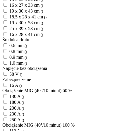
16 x 27 x 33 cm
()
19 x 30 x 43 cm
()
18,5 x 28 x 41 cm
()
19 x 30 x 58 cm
()
25 x 39 x 58 cm
()
16 x 28 x 41 cm
()
Średnica drutu
0,6 mm
()
0,8 mm
()
0,9 mm
()
1,0 mm
()
Napięcie bez obciążenia
58 V
()
Zabezpieczenie
16 A
()
Obciążenie MIG (40°/10 minut) 60 %
130 A
()
180 A
()
200 A
()
230 A
()
250 A
()
Obciążenie MIG (40°/10 minut) 100 %
110 A