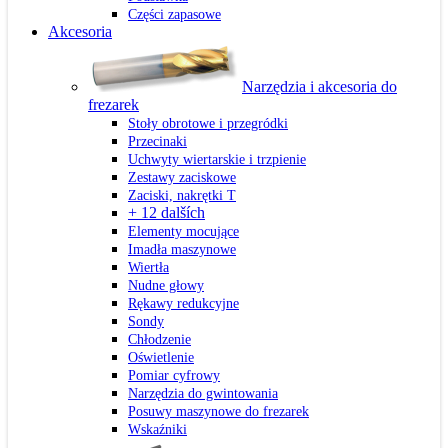
Części zapasowe
Akcesoria
Narzędzia i akcesoria do
frezarek
Stoły obrotowe i przegródki
Przecinaki
Uchwyty wiertarskie i trzpienie
Zestawy zaciskowe
Zaciski, nakrętki T
+ 12 dalších
Elementy mocujące
Imadła maszynowe
Wiertła
Nudne głowy
Rękawy redukcyjne
Sondy
Chłodzenie
Oświetlenie
Pomiar cyfrowy
Narzędzia do gwintowania
Posuwy maszynowe do frezarek
Wskaźniki