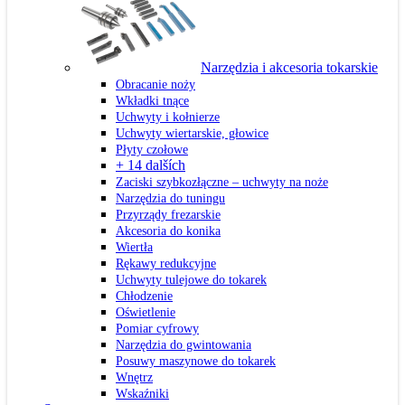
Narzędzia i akcesoria tokarskie
Obracanie noży
Wkładki tnące
Uchwyty i kołnierze
Uchwyty wiertarskie, głowice
Płyty czołowe
+ 14 dalších
Zaciski szybkozłączne – uchwyty na noże
Narzędzia do tuningu
Przyrządy frezarskie
Akcesoria do konika
Wiertła
Rękawy redukcyjne
Uchwyty tulejowe do tokarek
Chłodzenie
Oświetlenie
Pomiar cyfrowy
Narzędzia do gwintowania
Posuwy maszynowe do tokarek
Wnętrz
Wskaźniki