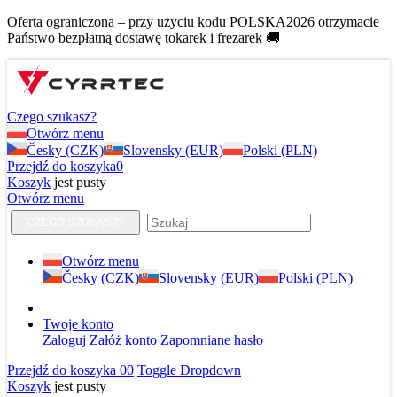
Oferta ograniczona – przy użyciu kodu POLSKA2026 otrzymacie
Państwo bezpłatną dostawę tokarek i frezarek 🚚
Czego szukasz?
Otwórz menu
Česky (CZK)
Slovensky (EUR)
Polski (PLN)
Przejdź do koszyka
0
Koszyk
jest pusty
Otwórz menu
CZEGO SZUKASZ?
Otwórz menu
Česky (CZK)
Slovensky (EUR)
Polski (PLN)
Twoje konto
Zaloguj
Załóż konto
Zapomniane hasło
Przejdź do koszyka
0
0
Toggle Dropdown
Koszyk
jest pusty