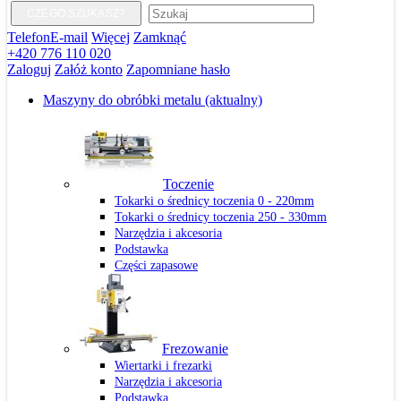
CZEGO SZUKASZ?
Telefon
E-mail
Więcej
Zamknąć
+420 776 110 020
Zaloguj
Załóż konto
Zapomniane hasło
Maszyny do obróbki metalu
(aktualny)
Toczenie
Tokarki o średnicy toczenia 0 - 220mm
Tokarki o średnicy toczenia 250 - 330mm
Narzędzia i akcesoria
Podstawka
Części zapasowe
Frezowanie
Wiertarki i frezarki
Narzędzia i akcesoria
Podstawka