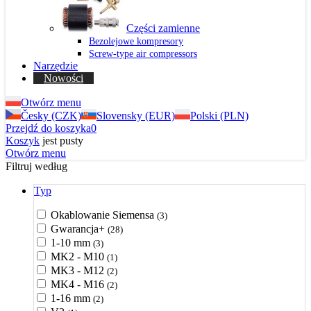
Części zamienne
Bezolejowe kompresory
Screw-type air compressors
Narzędzie
Nowości
Otwórz menu
Česky (CZK)
Slovensky (EUR)
Polski (PLN)
Przejdź do koszyka
0
Koszyk
jest pusty
Otwórz menu
Filtruj według
Typ
Okablowanie Siemensa
(3)
Gwarancja+
(28)
1-10 mm
(3)
MK2 - M10
(1)
MK3 - M12
(2)
MK4 - M16
(2)
1-16 mm
(2)