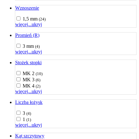
Wznoszenie
1,5 mm
(24)
więcej...
ukryj
Promień (R)
3 mm
(4)
więcej...
ukryj
Stożek stopki
MK 2
(10)
MK 3
(6)
MK 4
(2)
więcej...
ukryj
Liczba łożysk
3
(4)
1
(1)
więcej...
ukryj
Kąt szczytowy