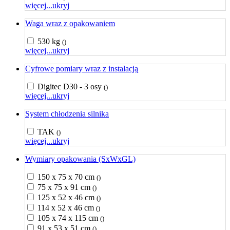
więcej...
ukryj
Waga wraz z opakowaniem
530 kg
()
więcej...
ukryj
Cyfrowe pomiary wraz z instalacją
Digitec D30 - 3 osy
()
więcej...
ukryj
System chłodzenia silnika
TAK
()
więcej...
ukryj
Wymiary opakowania (SxWxGL)
150 x 75 x 70 cm
()
75 x 75 x 91 cm
()
125 x 52 x 46 cm
()
114 x 52 x 46 cm
()
105 x 74 x 115 cm
()
91 x 53 x 51 cm
()