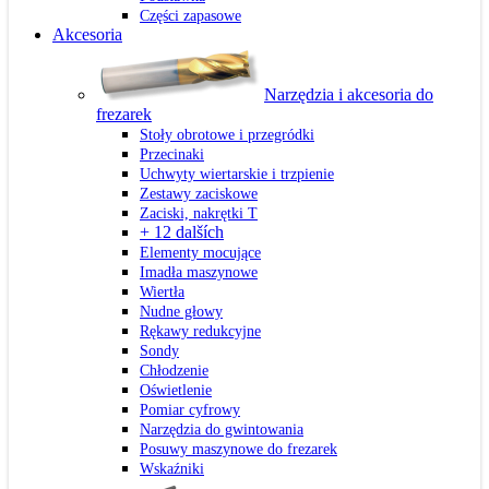
Części zapasowe
Akcesoria
Narzędzia i akcesoria do
frezarek
Stoły obrotowe i przegródki
Przecinaki
Uchwyty wiertarskie i trzpienie
Zestawy zaciskowe
Zaciski, nakrętki T
+ 12 dalších
Elementy mocujące
Imadła maszynowe
Wiertła
Nudne głowy
Rękawy redukcyjne
Sondy
Chłodzenie
Oświetlenie
Pomiar cyfrowy
Narzędzia do gwintowania
Posuwy maszynowe do frezarek
Wskaźniki