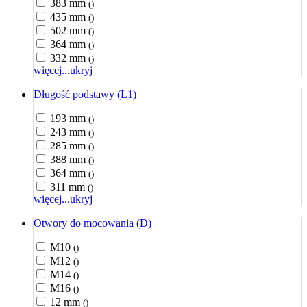
383 mm
()
435 mm
()
502 mm
()
364 mm
()
332 mm
()
więcej...
ukryj
Długość podstawy (L1)
193 mm
()
243 mm
()
285 mm
()
388 mm
()
364 mm
()
311 mm
()
więcej...
ukryj
Otwory do mocowania (D)
M10
()
M12
()
M14
()
M16
()
12 mm
()