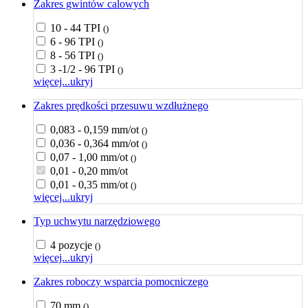
Zakres gwintów calowych
10 - 44 TPI
()
6 - 96 TPI
()
8 - 56 TPI
()
3 -1/2 - 96 TPI
()
więcej...
ukryj
Zakres prędkości przesuwu wzdłużnego
0,083 - 0,159 mm/ot
()
0,036 - 0,364 mm/ot
()
0,07 - 1,00 mm/ot
()
0,01 - 0,20 mm/ot
0,01 - 0,35 mm/ot
()
więcej...
ukryj
Typ uchwytu narzędziowego
4 pozycje
()
więcej...
ukryj
Zakres roboczy wsparcia pomocniczego
70 mm
()