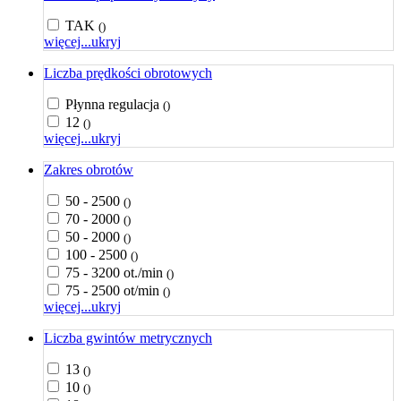
TAK
()
więcej...
ukryj
Liczba prędkości obrotowych
Płynna regulacja
()
12
()
więcej...
ukryj
Zakres obrotów
50 - 2500
()
70 - 2000
()
50 - 2000
()
100 - 2500
()
75 - 3200 ot./min
()
75 - 2500 ot/min
()
więcej...
ukryj
Liczba gwintów metrycznych
13
()
10
()