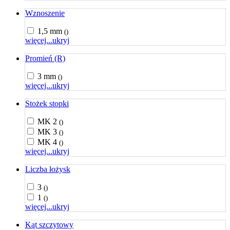
Wznoszenie
1,5 mm
()
więcej...
ukryj
Promień (R)
3 mm
()
więcej...
ukryj
Stożek stopki
MK 2
()
MK 3
()
MK 4
()
więcej...
ukryj
Liczba łożysk
3
()
1
()
więcej...
ukryj
Kąt szczytowy