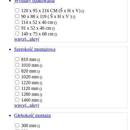
Wymiary opakowania
120 x 95 x 216 CM (Š x H x V)
()
90 x 88 x 119 ( Š x H x V )
()
114 x 52 x 46 cm
()
91 x 52 x 46 cm
()
140 x 75 x 68 cm
()
więcej...
ukryj
Szerokość montażowa
810 mm
()
1010 mm
()
820 mm
()
1020 mm
()
1220 mm
()
1120 mm
()
1280 mm
()
1460 mm
()
więcej...
ukryj
Głębokość montażu
300 mm
()