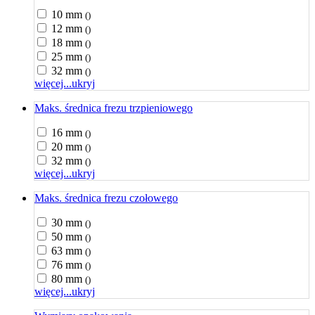
10 mm
()
12 mm
()
18 mm
()
25 mm
()
32 mm
()
więcej...
ukryj
Maks. średnica frezu trzpieniowego
16 mm
()
20 mm
()
32 mm
()
więcej...
ukryj
Maks. średnica frezu czołowego
30 mm
()
50 mm
()
63 mm
()
76 mm
()
80 mm
()
więcej...
ukryj