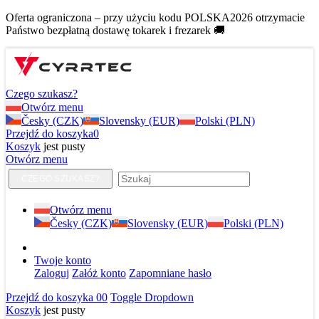
Oferta ograniczona – przy użyciu kodu POLSKA2026 otrzymacie
Państwo bezpłatną dostawę tokarek i frezarek 🚚
Czego szukasz?
Otwórz menu
Česky (CZK)
Slovensky (EUR)
Polski (PLN)
Przejdź do koszyka
0
Koszyk
jest pusty
Otwórz menu
CZEGO SZUKASZ?
Otwórz menu
Česky (CZK)
Slovensky (EUR)
Polski (PLN)
Twoje konto
Zaloguj
Załóż konto
Zapomniane hasło
Przejdź do koszyka
0
0
Toggle Dropdown
Koszyk
jest pusty