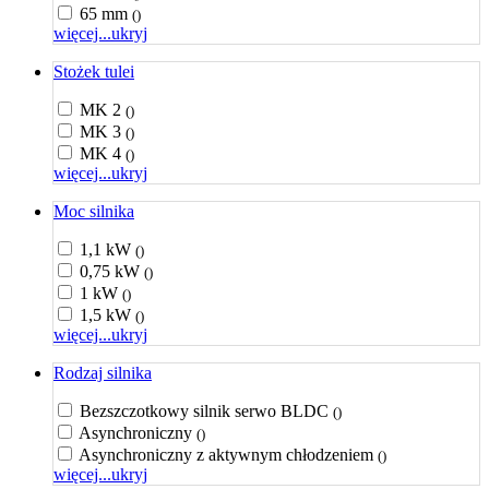
65 mm
()
więcej...
ukryj
Stożek tulei
MK 2
()
MK 3
()
MK 4
()
więcej...
ukryj
Moc silnika
1,1 kW
()
0,75 kW
()
1 kW
()
1,5 kW
()
więcej...
ukryj
Rodzaj silnika
Bezszczotkowy silnik serwo BLDC
()
Asynchroniczny
()
Asynchroniczny z aktywnym chłodzeniem
()
więcej...
ukryj