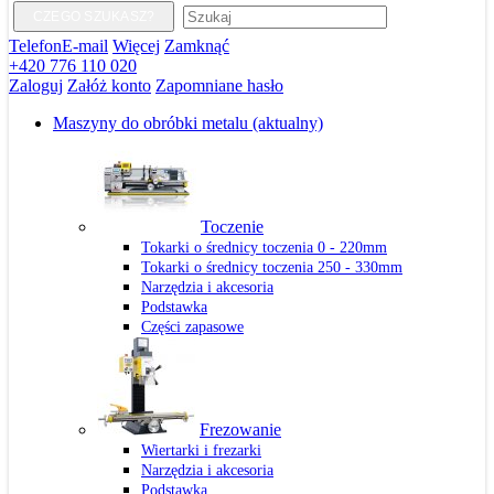
CZEGO SZUKASZ?
Telefon
E-mail
Więcej
Zamknąć
+420 776 110 020
Zaloguj
Załóż konto
Zapomniane hasło
Maszyny do obróbki metalu
(aktualny)
Toczenie
Tokarki o średnicy toczenia 0 - 220mm
Tokarki o średnicy toczenia 250 - 330mm
Narzędzia i akcesoria
Podstawka
Części zapasowe
Frezowanie
Wiertarki i frezarki
Narzędzia i akcesoria
Podstawka