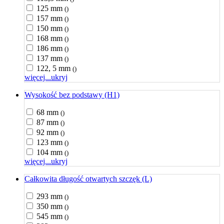
125 mm
()
157 mm
()
150 mm
()
168 mm
()
186 mm
()
137 mm
()
122, 5 mm
()
więcej...
ukryj
Wysokość bez podstawy (H1)
68 mm
()
87 mm
()
92 mm
()
123 mm
()
104 mm
()
więcej...
ukryj
Całkowita długość otwartych szczęk (L)
293 mm
()
350 mm
()
545 mm
()