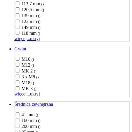
113,7 mm
()
120,5 mm
()
139 mm
()
122 mm
()
149 mm
()
118 mm
()
więcej...
ukryj
Gwint
M10
()
M12
()
MK 2
()
3 x M8
()
M18
()
MK 3
()
więcej...
ukryj
Średnica zewnętrzna
41 mm
()
160 mm
()
200 mm
()