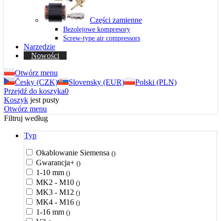
Części zamienne
Bezolejowe kompresory
Screw-type air compressors
Narzędzie
Nowości
Otwórz menu
Česky (CZK)
Slovensky (EUR)
Polski (PLN)
Przejdź do koszyka
0
Koszyk
jest pusty
Otwórz menu
Filtruj według
Typ
Okablowanie Siemensa
()
Gwarancja+
()
1-10 mm
()
MK2 - M10
()
MK3 - M12
()
MK4 - M16
()
1-16 mm
()