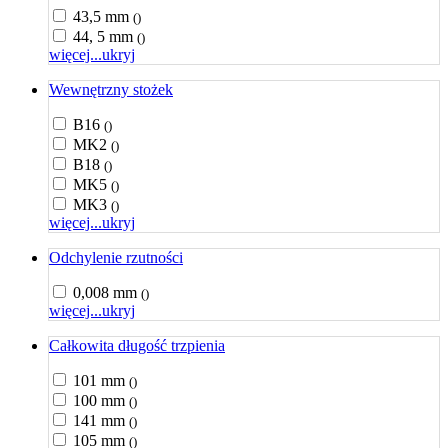
43,5 mm
()
44, 5 mm
()
więcej...
ukryj
Wewnętrzny stożek
B16
()
MK2
()
B18
()
MK5
()
MK3
()
więcej...
ukryj
Odchylenie rzutności
0,008 mm
()
więcej...
ukryj
Całkowita długość trzpienia
101 mm
()
100 mm
()
141 mm
()
105 mm
()