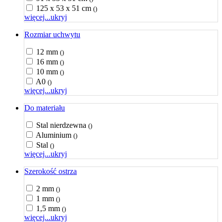
125 x 53 x 51 cm
()
więcej...
ukryj
Rozmiar uchwytu
12 mm
()
16 mm
()
10 mm
()
A0
()
więcej...
ukryj
Do materiału
Stal nierdzewna
()
Aluminium
()
Stal
()
więcej...
ukryj
Szerokość ostrza
2 mm
()
1 mm
()
1,5 mm
()
więcej...
ukryj