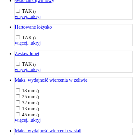
Wskaźnik gwintowy
TAK
()
więcej...
ukryj
Hartowane łożysko
TAK
()
więcej...
ukryj
Zestaw lunet
TAK
()
więcej...
ukryj
Maks. wydajność wiercenia w żeliwie
18 mm
()
25 mm
()
32 mm
()
13 mm
()
45 mm
()
więcej...
ukryj
Maks. wydajność wiercenia w stali