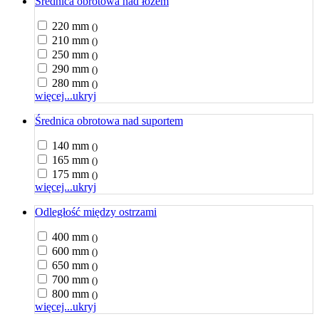
Średnica obrotowa nad łożem
220 mm
()
210 mm
()
250 mm
()
290 mm
()
280 mm
()
więcej...
ukryj
Średnica obrotowa nad suportem
140 mm
()
165 mm
()
175 mm
()
więcej...
ukryj
Odległość między ostrzami
400 mm
()
600 mm
()
650 mm
()
700 mm
()
800 mm
()
więcej...
ukryj