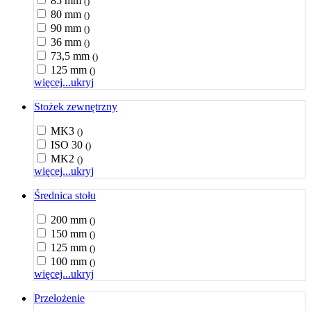
85 mm
()
80 mm
()
90 mm
()
36 mm
()
73,5 mm
()
125 mm
()
więcej...
ukryj
Stożek zewnętrzny
MK3
()
ISO 30
()
MK2
()
więcej...
ukryj
Średnica stołu
200 mm
()
150 mm
()
125 mm
()
100 mm
()
więcej...
ukryj
Przełożenie