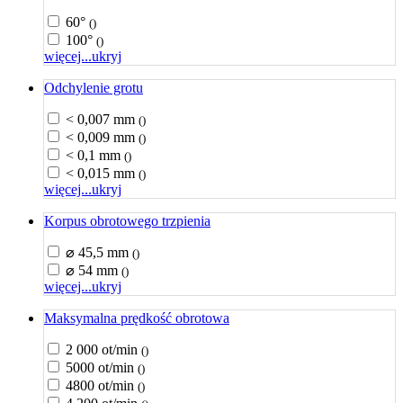
60°
()
100°
()
więcej...
ukryj
Odchylenie grotu
< 0,007 mm
()
< 0,009 mm
()
< 0,1 mm
()
< 0,015 mm
()
więcej...
ukryj
Korpus obrotowego trzpienia
⌀ 45,5 mm
()
⌀ 54 mm
()
więcej...
ukryj
Maksymalna prędkość obrotowa
2 000 ot/min
()
5000 ot/min
()
4800 ot/min
()