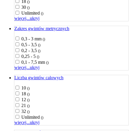
18
()
30
()
Unlimited
()
więcej...
ukryj
Zakres gwintów metrycznych
0,3 - 3 mm
()
0,5 - 3,5
()
0,2 - 3,5
()
0,25 - 5
()
0,1 - 7,5 mm
()
więcej...
ukryj
Liczba gwintów calowych
10
()
18
()
12
()
21
()
32
()
Unlimited
()
więcej...
ukryj