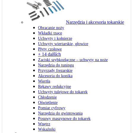
Narzędzia i akcesoria tokarskie
Obracanie noży
Wkładki tnące
Uchwyty i kołnierze
Uchwyty wiertarskie, głowice
Płyty czołowe
+ 14 dalších
Zaciski szybkozłączne – uchwyty na noże
Narzędzia do tuningu
Przyrządy frezarskie
Akcesoria do konika
Wiertła
Rękawy redukcyjne
Uchwyty tulejowe do tokarek
Chłodzenie
Oświetlenie
Pomiar cyfrowy
Narzędzia do gwintowania
Posuwy maszynowe do tokarek
Wnętrz
Wskaźniki