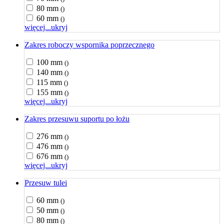
80 mm
()
60 mm
()
więcej...
ukryj
Zakres roboczy wspornika poprzecznego
100 mm
()
140 mm
()
115 mm
()
155 mm
()
więcej...
ukryj
Zakres przesuwu suportu po łożu
276 mm
()
476 mm
()
676 mm
()
więcej...
ukryj
Przesuw tulei
60 mm
()
50 mm
()
80 mm
()