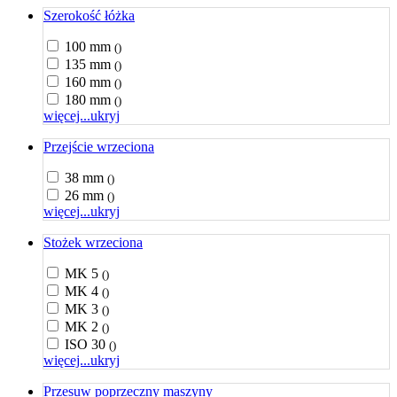
Szerokość łóżka
100 mm
()
135 mm
()
160 mm
()
180 mm
()
więcej...
ukryj
Przejście wrzeciona
38 mm
()
26 mm
()
więcej...
ukryj
Stożek wrzeciona
MK 5
()
MK 4
()
MK 3
()
MK 2
()
ISO 30
()
więcej...
ukryj
Przesuw poprzeczny maszyny