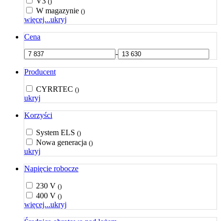
V3
()
W magazynie
()
więcej...
ukryj
Cena
-
Producent
CYRRTEC
()
ukryj
Korzyści
System ELS
()
Nowa generacja
()
ukryj
Napięcie robocze
230 V
()
400 V
()
więcej...
ukryj