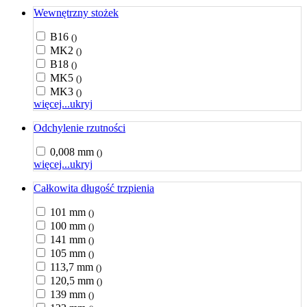
Wewnętrzny stożek
B16
()
MK2
()
B18
()
MK5
()
MK3
()
więcej...
ukryj
Odchylenie rzutności
0,008 mm
()
więcej...
ukryj
Całkowita długość trzpienia
101 mm
()
100 mm
()
141 mm
()
105 mm
()
113,7 mm
()
120,5 mm
()
139 mm
()