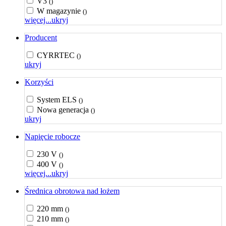
V3
()
W magazynie
()
więcej...
ukryj
Producent
CYRRTEC
()
ukryj
Korzyści
System ELS
()
Nowa generacja
()
ukryj
Napięcie robocze
230 V
()
400 V
()
więcej...
ukryj
Średnica obrotowa nad łożem
220 mm
()
210 mm
()