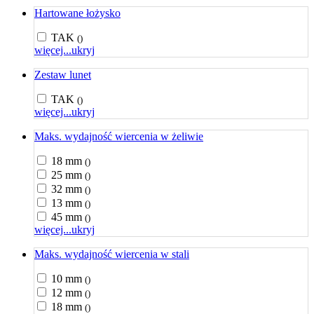
Hartowane łożysko
TAK
()
więcej...
ukryj
Zestaw lunet
TAK
()
więcej...
ukryj
Maks. wydajność wiercenia w żeliwie
18 mm
()
25 mm
()
32 mm
()
13 mm
()
45 mm
()
więcej...
ukryj
Maks. wydajność wiercenia w stali
10 mm
()
12 mm
()
18 mm
()