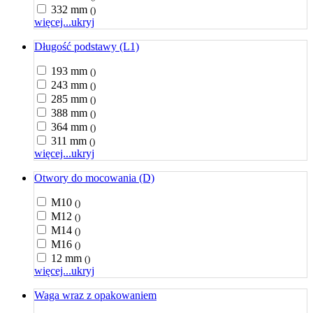
332 mm
()
więcej...
ukryj
Długość podstawy (L1)
193 mm
()
243 mm
()
285 mm
()
388 mm
()
364 mm
()
311 mm
()
więcej...
ukryj
Otwory do mocowania (D)
M10
()
M12
()
M14
()
M16
()
12 mm
()
więcej...
ukryj
Waga wraz z opakowaniem