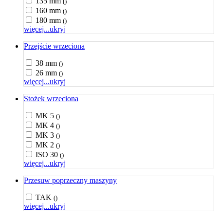
135 mm
()
160 mm
()
180 mm
()
więcej...
ukryj
Przejście wrzeciona
38 mm
()
26 mm
()
więcej...
ukryj
Stożek wrzeciona
MK 5
()
MK 4
()
MK 3
()
MK 2
()
ISO 30
()
więcej...
ukryj
Przesuw poprzeczny maszyny
TAK
()
więcej...
ukryj