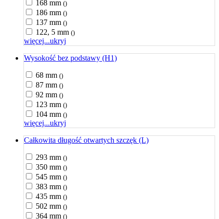
168 mm
()
186 mm
()
137 mm
()
122, 5 mm
()
więcej...
ukryj
Wysokość bez podstawy (H1)
68 mm
()
87 mm
()
92 mm
()
123 mm
()
104 mm
()
więcej...
ukryj
Całkowita długość otwartych szczęk (L)
293 mm
()
350 mm
()
545 mm
()
383 mm
()
435 mm
()
502 mm
()
364 mm
()