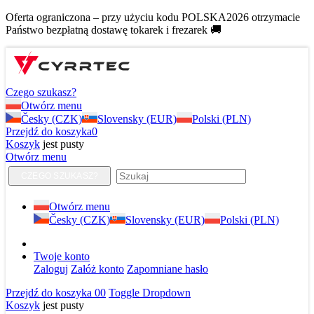
Oferta ograniczona – przy użyciu kodu POLSKA2026 otrzymacie
Państwo bezpłatną dostawę tokarek i frezarek 🚚
Czego szukasz?
Otwórz menu
Česky (CZK)
Slovensky (EUR)
Polski (PLN)
Przejdź do koszyka
0
Koszyk
jest pusty
Otwórz menu
CZEGO SZUKASZ?
Otwórz menu
Česky (CZK)
Slovensky (EUR)
Polski (PLN)
Twoje konto
Zaloguj
Załóż konto
Zapomniane hasło
Przejdź do koszyka
0
0
Toggle Dropdown
Koszyk
jest pusty