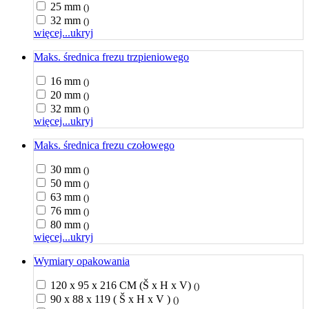
25 mm
()
32 mm
()
więcej...
ukryj
Maks. średnica frezu trzpieniowego
16 mm
()
20 mm
()
32 mm
()
więcej...
ukryj
Maks. średnica frezu czołowego
30 mm
()
50 mm
()
63 mm
()
76 mm
()
80 mm
()
więcej...
ukryj
Wymiary opakowania
120 x 95 x 216 CM (Š x H x V)
()
90 x 88 x 119 ( Š x H x V )
()