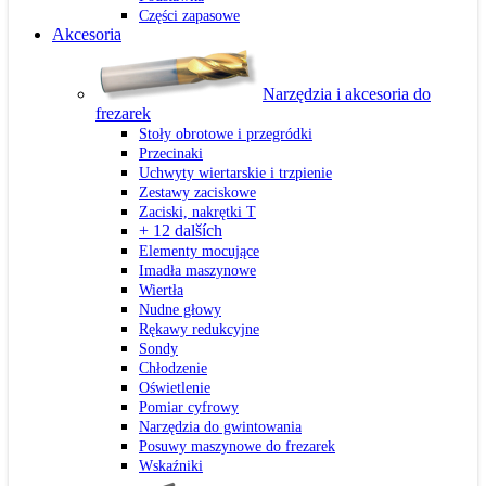
Części zapasowe
Akcesoria
Narzędzia i akcesoria do
frezarek
Stoły obrotowe i przegródki
Przecinaki
Uchwyty wiertarskie i trzpienie
Zestawy zaciskowe
Zaciski, nakrętki T
+ 12 dalších
Elementy mocujące
Imadła maszynowe
Wiertła
Nudne głowy
Rękawy redukcyjne
Sondy
Chłodzenie
Oświetlenie
Pomiar cyfrowy
Narzędzia do gwintowania
Posuwy maszynowe do frezarek
Wskaźniki