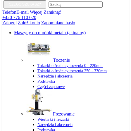
CZEGO SZUKASZ?
Telefon
E-mail
Więcej
Zamknąć
+420 776 110 020
Zaloguj
Załóż konto
Zapomniane hasło
Maszyny do obróbki metalu
(aktualny)
Toczenie
Tokarki o średnicy toczenia 0 - 220mm
Tokarki o średnicy toczenia 250 - 330mm
Narzędzia i akcesoria
Podstawka
Części zapasowe
Frezowanie
Wiertarki i frezarki
Narzędzia i akcesoria
Podstawka