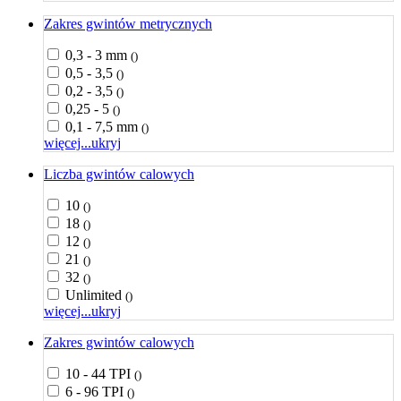
Zakres gwintów metrycznych
0,3 - 3 mm
()
0,5 - 3,5
()
0,2 - 3,5
()
0,25 - 5
()
0,1 - 7,5 mm
()
więcej...
ukryj
Liczba gwintów calowych
10
()
18
()
12
()
21
()
32
()
Unlimited
()
więcej...
ukryj
Zakres gwintów calowych
10 - 44 TPI
()
6 - 96 TPI
()