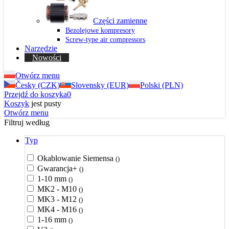
Części zamienne
Bezolejowe kompresory
Screw-type air compressors
Narzędzie
Nowości
Otwórz menu
Česky (CZK)
Slovensky (EUR)
Polski (PLN)
Przejdź do koszyka
0
Koszyk
jest pusty
Otwórz menu
Filtruj według
Typ
Okablowanie Siemensa
()
Gwarancja+
()
1-10 mm
()
MK2 - M10
()
MK3 - M12
()
MK4 - M16
()
1-16 mm
()