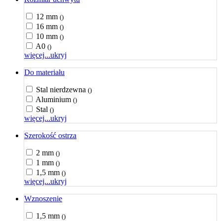
12 mm
()
16 mm
()
10 mm
()
A0
()
więcej...
ukryj
Do materiału
Stal nierdzewna
()
Aluminium
()
Stal
()
więcej...
ukryj
Szerokość ostrza
2 mm
()
1 mm
()
1,5 mm
()
więcej...
ukryj
Wznoszenie
1,5 mm
()