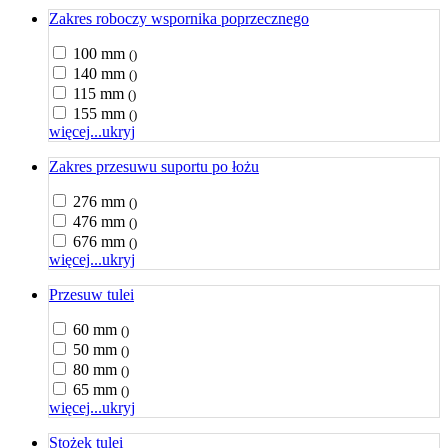
Zakres roboczy wspornika poprzecznego
100 mm
()
140 mm
()
115 mm
()
155 mm
()
więcej...
ukryj
Zakres przesuwu suportu po łożu
276 mm
()
476 mm
()
676 mm
()
więcej...
ukryj
Przesuw tulei
60 mm
()
50 mm
()
80 mm
()
65 mm
()
więcej...
ukryj
Stożek tulei