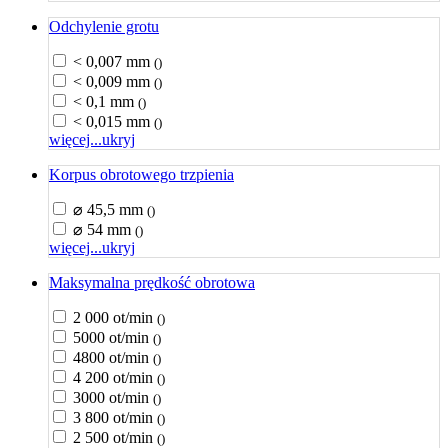
Odchylenie grotu
< 0,007 mm
()
< 0,009 mm
()
< 0,1 mm
()
< 0,015 mm
()
więcej...
ukryj
Korpus obrotowego trzpienia
⌀ 45,5 mm
()
⌀ 54 mm
()
więcej...
ukryj
Maksymalna prędkość obrotowa
2 000 ot/min
()
5000 ot/min
()
4800 ot/min
()
4 200 ot/min
()
3000 ot/min
()
3 800 ot/min
()
2 500 ot/min
()