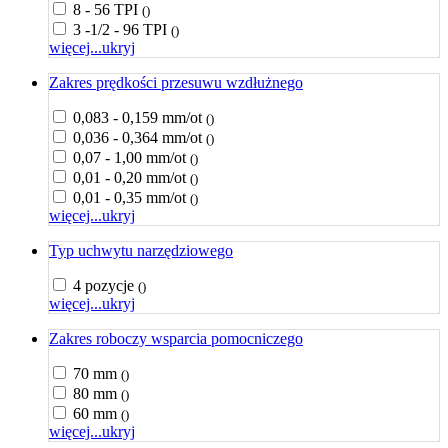
8 - 56 TPI
()
3 -1/2 - 96 TPI
()
więcej...
ukryj
Zakres prędkości przesuwu wzdłużnego
0,083 - 0,159 mm/ot
()
0,036 - 0,364 mm/ot
()
0,07 - 1,00 mm/ot
()
0,01 - 0,20 mm/ot
()
0,01 - 0,35 mm/ot
()
więcej...
ukryj
Typ uchwytu narzędziowego
4 pozycje
()
więcej...
ukryj
Zakres roboczy wsparcia pomocniczego
70 mm
()
80 mm
()
60 mm
()
więcej...
ukryj