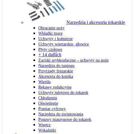
Narzędzia i akcesoria tokarskie
Obracanie noży
Wkładki tnące
Uchwyty i kołnierze
Uchwyty wiertarskie, głowice
Płyty czołowe
+ 14 dalších
Zaciski szybkozłączne – uchwyty na noże
Narzędzia do tuningu
Przyrządy frezarskie
Akcesoria do konika
Wiertła
Rękawy redukcyjne
Uchwyty tulejowe do tokarek
Chłodzenie
Oświetlenie
Pomiar cyfrowy
Narzędzia do gwintowania
Posuwy maszynowe do tokarek
Wnętrz
Wskaźniki