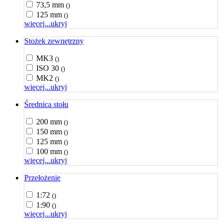
73,5 mm
()
125 mm
()
więcej...
ukryj
Stożek zewnętrzny
MK3
()
ISO 30
()
MK2
()
więcej...
ukryj
Średnica stołu
200 mm
()
150 mm
()
125 mm
()
100 mm
()
więcej...
ukryj
Przełożenie
1:72
()
1:90
()
więcej...
ukryj