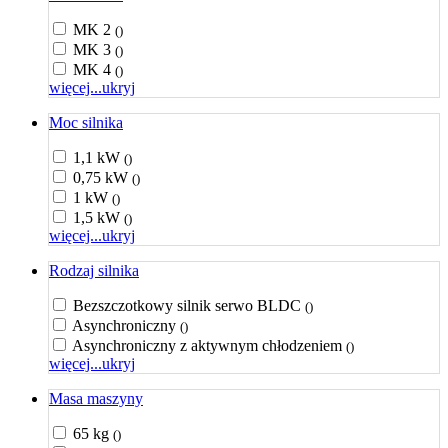
MK 2
()
MK 3
()
MK 4
()
więcej...
ukryj
Moc silnika
1,1 kW
()
0,75 kW
()
1 kW
()
1,5 kW
()
więcej...
ukryj
Rodzaj silnika
Bezszczotkowy silnik serwo BLDC
()
Asynchroniczny
()
Asynchroniczny z aktywnym chłodzeniem
()
więcej...
ukryj
Masa maszyny
65 kg
()