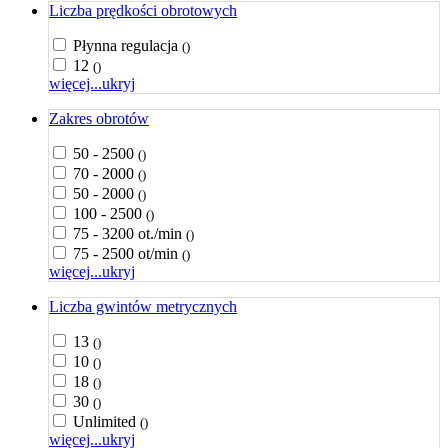
Liczba prędkości obrotowych
Płynna regulacja
()
12
()
więcej...
ukryj
Zakres obrotów
50 - 2500
()
70 - 2000
()
50 - 2000
()
100 - 2500
()
75 - 3200 ot./min
()
75 - 2500 ot/min
()
więcej...
ukryj
Liczba gwintów metrycznych
13
()
10
()
18
()
30
()
Unlimited
()
więcej...
ukryj