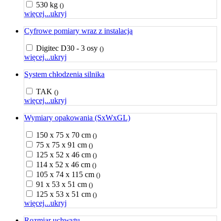
530 kg
()
więcej...
ukryj
Cyfrowe pomiary wraz z instalacją
Digitec D30 - 3 osy
()
więcej...
ukryj
System chłodzenia silnika
TAK
()
więcej...
ukryj
Wymiary opakowania (SxWxGL)
150 x 75 x 70 cm
()
75 x 75 x 91 cm
()
125 x 52 x 46 cm
()
114 x 52 x 46 cm
()
105 x 74 x 115 cm
()
91 x 53 x 51 cm
()
125 x 53 x 51 cm
()
więcej...
ukryj
Rozmiar uchwytu