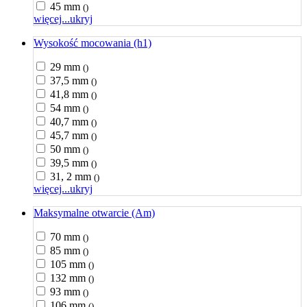
45 mm
()
więcej...
ukryj
Wysokość mocowania (h1)
29 mm
()
37,5 mm
()
41,8 mm
()
54 mm
()
40,7 mm
()
45,7 mm
()
50 mm
()
39,5 mm
()
31, 2 mm
()
więcej...
ukryj
Maksymalne otwarcie (Am)
70 mm
()
85 mm
()
105 mm
()
132 mm
()
93 mm
()
106 mm
()