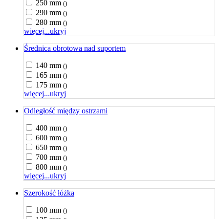
250 mm
()
290 mm
()
280 mm
()
więcej...
ukryj
Średnica obrotowa nad suportem
140 mm
()
165 mm
()
175 mm
()
więcej...
ukryj
Odległość między ostrzami
400 mm
()
600 mm
()
650 mm
()
700 mm
()
800 mm
()
więcej...
ukryj
Szerokość łóżka
100 mm
()