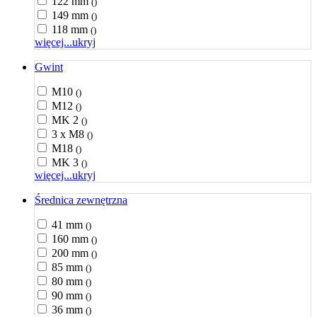
122 mm
()
149 mm
()
118 mm
()
więcej...
ukryj
Gwint
M10
()
M12
()
MK 2
()
3 x M8
()
M18
()
MK 3
()
więcej...
ukryj
Średnica zewnętrzna
41 mm
()
160 mm
()
200 mm
()
85 mm
()
80 mm
()
90 mm
()
36 mm
()