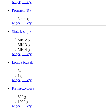
więcej...
ukryj
Promień (R)
3 mm
()
więcej...
ukryj
Stożek stopki
MK 2
()
MK 3
()
MK 4
()
więcej...
ukryj
Liczba łożysk
3
()
1
()
więcej...
ukryj
Kąt szczytowy
60°
()
100°
()
więcej...
ukryj