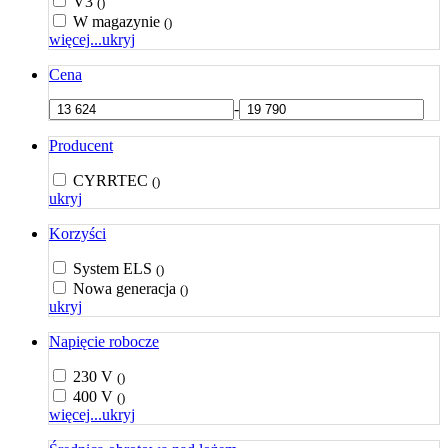
V3
()
W magazynie
()
więcej...
ukryj
Cena
-
Producent
CYRRTEC
()
ukryj
Korzyści
System ELS
()
Nowa generacja
()
ukryj
Napięcie robocze
230 V
()
400 V
()
więcej...
ukryj