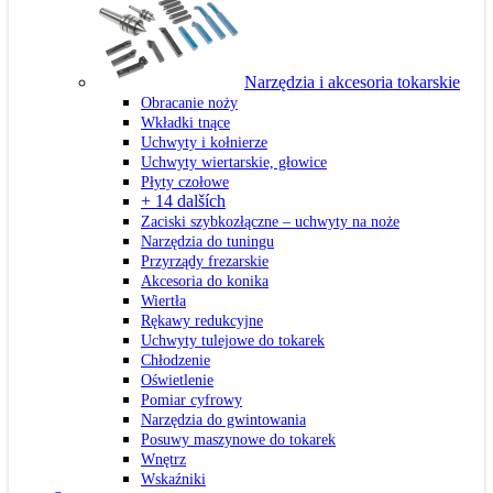
Narzędzia i akcesoria tokarskie
Obracanie noży
Wkładki tnące
Uchwyty i kołnierze
Uchwyty wiertarskie, głowice
Płyty czołowe
+ 14 dalších
Zaciski szybkozłączne – uchwyty na noże
Narzędzia do tuningu
Przyrządy frezarskie
Akcesoria do konika
Wiertła
Rękawy redukcyjne
Uchwyty tulejowe do tokarek
Chłodzenie
Oświetlenie
Pomiar cyfrowy
Narzędzia do gwintowania
Posuwy maszynowe do tokarek
Wnętrz
Wskaźniki