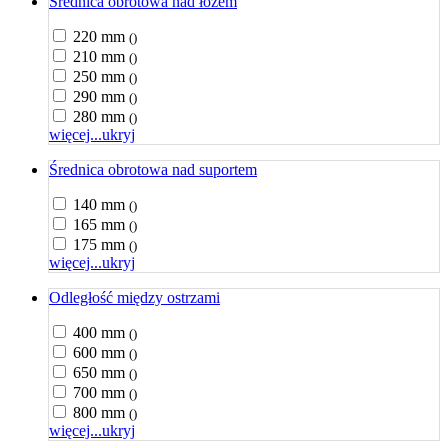
Średnica obrotowa nad łożem
220 mm
()
210 mm
()
250 mm
()
290 mm
()
280 mm
()
więcej...
ukryj
Średnica obrotowa nad suportem
140 mm
()
165 mm
()
175 mm
()
więcej...
ukryj
Odległość między ostrzami
400 mm
()
600 mm
()
650 mm
()
700 mm
()
800 mm
()
więcej...
ukryj