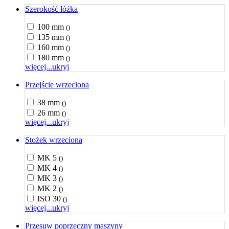
Szerokość łóżka
100 mm
()
135 mm
()
160 mm
()
180 mm
()
więcej...
ukryj
Przejście wrzeciona
38 mm
()
26 mm
()
więcej...
ukryj
Stożek wrzeciona
MK 5
()
MK 4
()
MK 3
()
MK 2
()
ISO 30
()
więcej...
ukryj
Przesuw poprzeczny maszyny