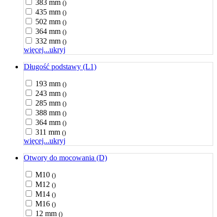
383 mm
()
435 mm
()
502 mm
()
364 mm
()
332 mm
()
więcej...
ukryj
Długość podstawy (L1)
193 mm
()
243 mm
()
285 mm
()
388 mm
()
364 mm
()
311 mm
()
więcej...
ukryj
Otwory do mocowania (D)
M10
()
M12
()
M14
()
M16
()
12 mm
()