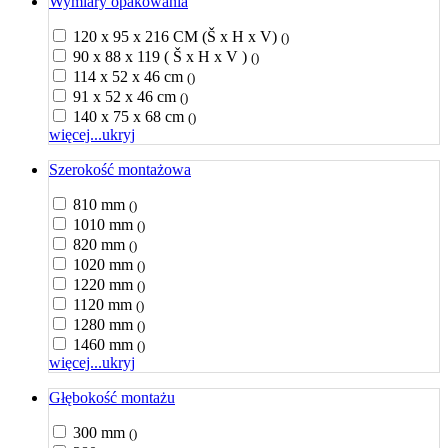
Wymiary opakowania
120 x 95 x 216 CM (Š x H x V)
()
90 x 88 x 119 ( Š x H x V )
()
114 x 52 x 46 cm
()
91 x 52 x 46 cm
()
140 x 75 x 68 cm
()
więcej...
ukryj
Szerokość montażowa
810 mm
()
1010 mm
()
820 mm
()
1020 mm
()
1220 mm
()
1120 mm
()
1280 mm
()
1460 mm
()
więcej...
ukryj
Głębokość montażu
300 mm
()