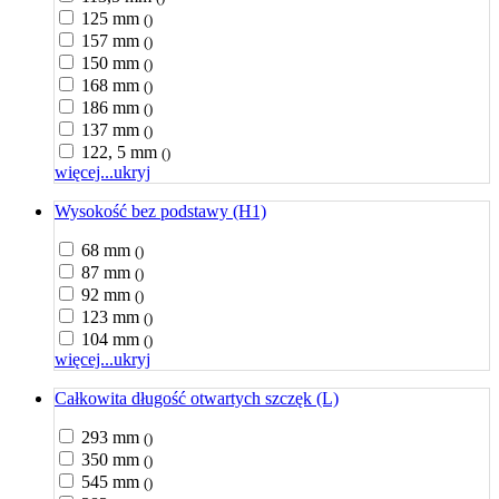
125 mm
()
157 mm
()
150 mm
()
168 mm
()
186 mm
()
137 mm
()
122, 5 mm
()
więcej...
ukryj
Wysokość bez podstawy (H1)
68 mm
()
87 mm
()
92 mm
()
123 mm
()
104 mm
()
więcej...
ukryj
Całkowita długość otwartych szczęk (L)
293 mm
()
350 mm
()
545 mm
()