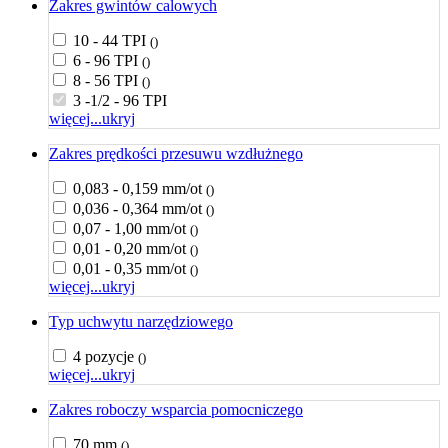
Zakres gwintów calowych
10 - 44 TPI
()
6 - 96 TPI
()
8 - 56 TPI
()
3 -1/2 - 96 TPI
więcej...
ukryj
Zakres prędkości przesuwu wzdłużnego
0,083 - 0,159 mm/ot
()
0,036 - 0,364 mm/ot
()
0,07 - 1,00 mm/ot
()
0,01 - 0,20 mm/ot
()
0,01 - 0,35 mm/ot
()
więcej...
ukryj
Typ uchwytu narzędziowego
4 pozycje
()
więcej...
ukryj
Zakres roboczy wsparcia pomocniczego
70 mm
()