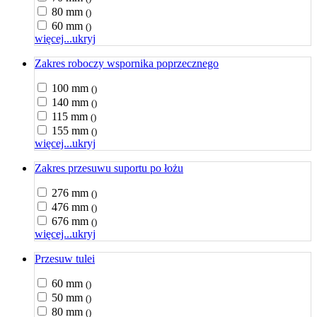
80 mm
()
60 mm
()
więcej...
ukryj
Zakres roboczy wspornika poprzecznego
100 mm
()
140 mm
()
115 mm
()
155 mm
()
więcej...
ukryj
Zakres przesuwu suportu po łożu
276 mm
()
476 mm
()
676 mm
()
więcej...
ukryj
Przesuw tulei
60 mm
()
50 mm
()
80 mm
()