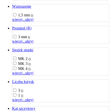
Wznoszenie
1,5 mm
()
więcej...
ukryj
Promień (R)
3 mm
()
więcej...
ukryj
Stożek stopki
MK 2
()
MK 3
()
MK 4
()
więcej...
ukryj
Liczba łożysk
3
()
1
()
więcej...
ukryj
Kąt szczytowy