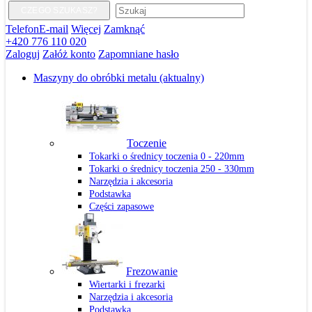
CZEGO SZUKASZ?
Telefon
E-mail
Więcej
Zamknąć
+420 776 110 020
Zaloguj
Załóż konto
Zapomniane hasło
Maszyny do obróbki metalu
(aktualny)
Toczenie
Tokarki o średnicy toczenia 0 - 220mm
Tokarki o średnicy toczenia 250 - 330mm
Narzędzia i akcesoria
Podstawka
Części zapasowe
Frezowanie
Wiertarki i frezarki
Narzędzia i akcesoria
Podstawka