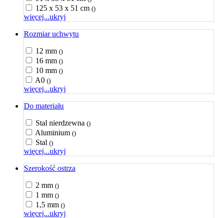
125 x 53 x 51 cm
()
więcej...
ukryj
Rozmiar uchwytu
12 mm
()
16 mm
()
10 mm
()
A0
()
więcej...
ukryj
Do materiału
Stal nierdzewna
()
Aluminium
()
Stal
()
więcej...
ukryj
Szerokość ostrza
2 mm
()
1 mm
()
1,5 mm
()
więcej...
ukryj