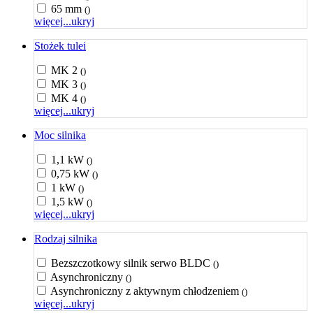
65 mm
()
więcej...
ukryj
Stożek tulei
MK 2
()
MK 3
()
MK 4
()
więcej...
ukryj
Moc silnika
1,1 kW
()
0,75 kW
()
1 kW
()
1,5 kW
()
więcej...
ukryj
Rodzaj silnika
Bezszczotkowy silnik serwo BLDC
()
Asynchroniczny
()
Asynchroniczny z aktywnym chłodzeniem
()
więcej...
ukryj