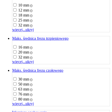
10 mm
()
12 mm
()
18 mm
()
25 mm
()
32 mm
()
więcej...
ukryj
Maks. średnica frezu trzpieniowego
16 mm
()
20 mm
()
32 mm
()
więcej...
ukryj
Maks. średnica frezu czołowego
30 mm
()
50 mm
()
63 mm
()
76 mm
()
80 mm
()
więcej...
ukryj