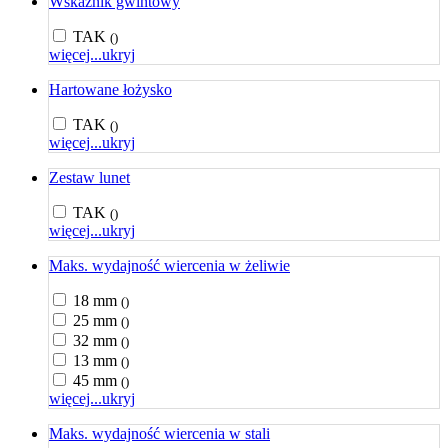
Wskaźnik gwintowy
TAK
()
więcej...
ukryj
Hartowane łożysko
TAK
()
więcej...
ukryj
Zestaw lunet
TAK
()
więcej...
ukryj
Maks. wydajność wiercenia w żeliwie
18 mm
()
25 mm
()
32 mm
()
13 mm
()
45 mm
()
więcej...
ukryj
Maks. wydajność wiercenia w stali