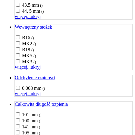
43,5 mm
()
44, 5 mm
()
więcej...
ukryj
Wewnętrzny stożek
B16
()
MK2
()
B18
()
MK5
()
MK3
()
więcej...
ukryj
Odchylenie rzutności
0,008 mm
()
więcej...
ukryj
Całkowita długość trzpienia
101 mm
()
100 mm
()
141 mm
()
105 mm
()