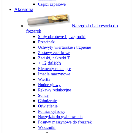
Części zapasowe
Akcesoria
Narzędzia i akcesoria do
frezarek
Stoły obrotowe i przegródki
Przecinaki
Uchwyty wiertarskie i trzpienie
Zestawy zaciskowe
Zaciski, nakrętki T
+ 12 dalších
Elementy mocujące
Imadła maszynowe
Wiertła
Nudne głowy
Rękawy redukcyjne
Sondy
Chłodzenie
Oświetlenie
Pomiar cyfrowy
Narzędzia do gwintowania
Posuwy maszynowe do frezarek
Wskaźniki