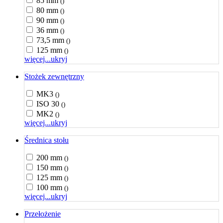
85 mm
()
80 mm
()
90 mm
()
36 mm
()
73,5 mm
()
125 mm
()
więcej...
ukryj
Stożek zewnętrzny
MK3
()
ISO 30
()
MK2
()
więcej...
ukryj
Średnica stołu
200 mm
()
150 mm
()
125 mm
()
100 mm
()
więcej...
ukryj
Przełożenie