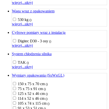
więcej...
ukryj
Waga wraz z opakowaniem
530 kg
()
więcej...
ukryj
Cyfrowe pomiary wraz z instalacją
Digitec D30 - 3 osy
()
więcej...
ukryj
System chłodzenia silnika
TAK
()
więcej...
ukryj
Wymiary opakowania (SxWxGL)
150 x 75 x 70 cm
()
75 x 75 x 91 cm
()
125 x 52 x 46 cm
()
114 x 52 x 46 cm
()
105 x 74 x 115 cm
()
91 x 53 x 51 cm
()