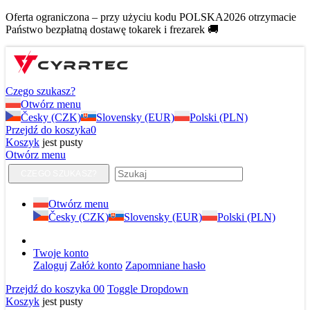
Oferta ograniczona – przy użyciu kodu POLSKA2026 otrzymacie
Państwo bezpłatną dostawę tokarek i frezarek 🚚
Czego szukasz?
Otwórz menu
Česky (CZK)
Slovensky (EUR)
Polski (PLN)
Przejdź do koszyka
0
Koszyk
jest pusty
Otwórz menu
CZEGO SZUKASZ?
Otwórz menu
Česky (CZK)
Slovensky (EUR)
Polski (PLN)
Twoje konto
Zaloguj
Załóż konto
Zapomniane hasło
Przejdź do koszyka
0
0
Toggle Dropdown
Koszyk
jest pusty