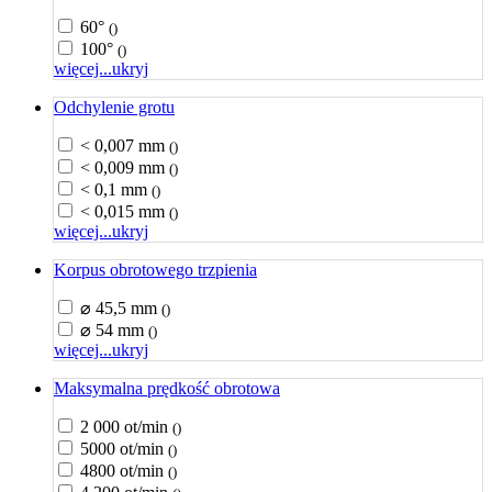
60°
()
100°
()
więcej...
ukryj
Odchylenie grotu
< 0,007 mm
()
< 0,009 mm
()
< 0,1 mm
()
< 0,015 mm
()
więcej...
ukryj
Korpus obrotowego trzpienia
⌀ 45,5 mm
()
⌀ 54 mm
()
więcej...
ukryj
Maksymalna prędkość obrotowa
2 000 ot/min
()
5000 ot/min
()
4800 ot/min
()