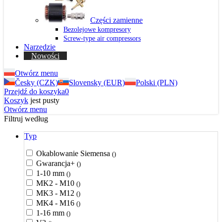
Części zamienne
Bezolejowe kompresory
Screw-type air compressors
Narzędzie
Nowości
Otwórz menu
Česky (CZK)
Slovensky (EUR)
Polski (PLN)
Przejdź do koszyka
0
Koszyk
jest pusty
Otwórz menu
Filtruj według
Typ
Okablowanie Siemensa
()
Gwarancja+
()
1-10 mm
()
MK2 - M10
()
MK3 - M12
()
MK4 - M16
()
1-16 mm
()