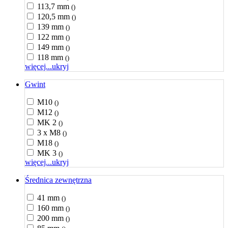
113,7 mm
()
120,5 mm
()
139 mm
()
122 mm
()
149 mm
()
118 mm
()
więcej...
ukryj
Gwint
M10
()
M12
()
MK 2
()
3 x M8
()
M18
()
MK 3
()
więcej...
ukryj
Średnica zewnętrzna
41 mm
()
160 mm
()
200 mm
()