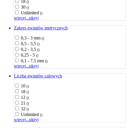
18
()
30
()
Unlimited
()
więcej...
ukryj
Zakres gwintów metrycznych
0,3 - 3 mm
()
0,5 - 3,5
()
0,2 - 3,5
()
0,25 - 5
()
0,1 - 7,5 mm
()
więcej...
ukryj
Liczba gwintów calowych
10
()
18
()
12
()
21
()
32
()
Unlimited
()
więcej...
ukryj