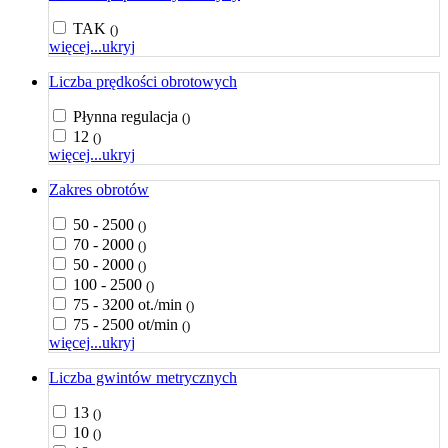
TAK
()
więcej...
ukryj
Liczba prędkości obrotowych
Płynna regulacja
()
12
()
więcej...
ukryj
Zakres obrotów
50 - 2500
()
70 - 2000
()
50 - 2000
()
100 - 2500
()
75 - 3200 ot./min
()
75 - 2500 ot/min
()
więcej...
ukryj
Liczba gwintów metrycznych
13
()
10
()