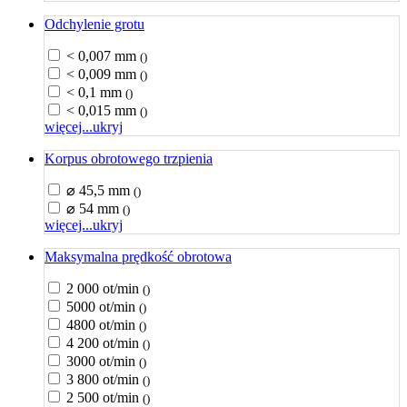
Odchylenie grotu
< 0,007 mm
()
< 0,009 mm
()
< 0,1 mm
()
< 0,015 mm
()
więcej...
ukryj
Korpus obrotowego trzpienia
⌀ 45,5 mm
()
⌀ 54 mm
()
więcej...
ukryj
Maksymalna prędkość obrotowa
2 000 ot/min
()
5000 ot/min
()
4800 ot/min
()
4 200 ot/min
()
3000 ot/min
()
3 800 ot/min
()
2 500 ot/min
()