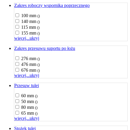
Zakres roboczy wspornika poprzecznego
100 mm
()
140 mm
()
115 mm
()
155 mm
()
więcej...
ukryj
Zakres przesuwu suportu po łożu
276 mm
()
476 mm
()
676 mm
()
więcej...
ukryj
Przesuw tulei
60 mm
()
50 mm
()
80 mm
()
65 mm
()
więcej...
ukryj
Stożek tulei