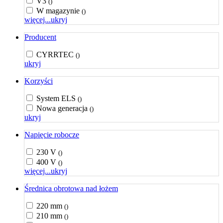
V3
()
W magazynie
()
więcej...
ukryj
Producent
CYRRTEC
()
ukryj
Korzyści
System ELS
()
Nowa generacja
()
ukryj
Napięcie robocze
230 V
()
400 V
()
więcej...
ukryj
Średnica obrotowa nad łożem
220 mm
()
210 mm
()