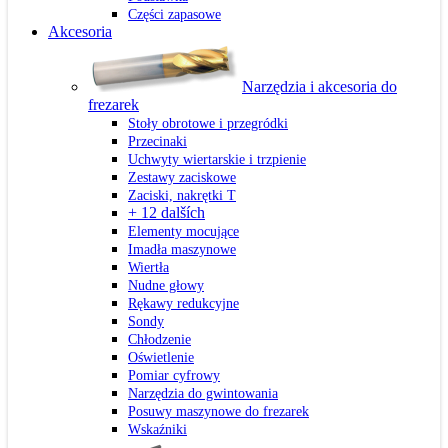
Części zapasowe
Akcesoria
Narzędzia i akcesoria do
frezarek
Stoły obrotowe i przegródki
Przecinaki
Uchwyty wiertarskie i trzpienie
Zestawy zaciskowe
Zaciski, nakrętki T
+ 12 dalších
Elementy mocujące
Imadła maszynowe
Wiertła
Nudne głowy
Rękawy redukcyjne
Sondy
Chłodzenie
Oświetlenie
Pomiar cyfrowy
Narzędzia do gwintowania
Posuwy maszynowe do frezarek
Wskaźniki