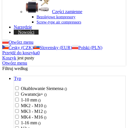
Części zamienne
Bezolejowe kompresory
Screw-type air compressors
Narzędzie
Nowości
Otwórz menu
Česky (CZK)
Slovensky (EUR)
Polski (PLN)
Przejdź do koszyka
0
Koszyk
jest pusty
Otwórz menu
Filtruj według
Typ
Okablowanie Siemensa
()
Gwarancja+
()
1-10 mm
()
MK2 - M10
()
MK3 - M12
()
MK4 - M16
()
1-16 mm
()