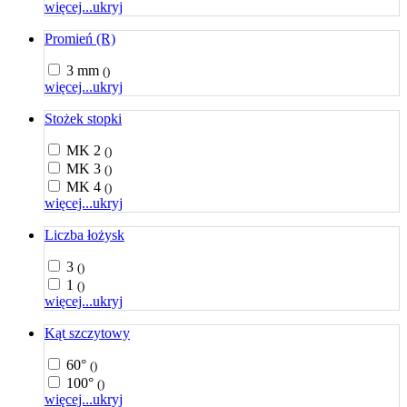
więcej...
ukryj
Promień (R)
3 mm
()
więcej...
ukryj
Stożek stopki
MK 2
()
MK 3
()
MK 4
()
więcej...
ukryj
Liczba łożysk
3
()
1
()
więcej...
ukryj
Kąt szczytowy
60°
()
100°
()
więcej...
ukryj