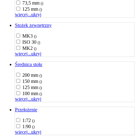
73,5 mm
()
125 mm
()
więcej...
ukryj
Stożek zewnętrzny
MK3
()
ISO 30
()
MK2
()
więcej...
ukryj
Średnica stołu
200 mm
()
150 mm
()
125 mm
()
100 mm
()
więcej...
ukryj
Przełożenie
1:72
()
1:90
()
więcej...
ukryj