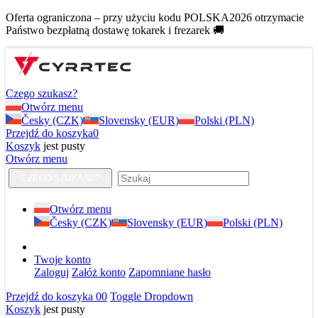
Oferta ograniczona – przy użyciu kodu POLSKA2026 otrzymacie
Państwo bezpłatną dostawę tokarek i frezarek 🚚
Czego szukasz?
Otwórz menu
Česky (CZK)
Slovensky (EUR)
Polski (PLN)
Przejdź do koszyka
0
Koszyk
jest pusty
Otwórz menu
CZEGO SZUKASZ?
Otwórz menu
Česky (CZK)
Slovensky (EUR)
Polski (PLN)
Twoje konto
Zaloguj
Załóż konto
Zapomniane hasło
Przejdź do koszyka
0
0
Toggle Dropdown
Koszyk
jest pusty