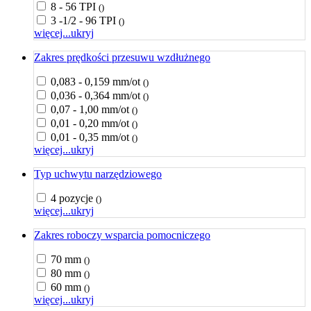
8 - 56 TPI
()
3 -1/2 - 96 TPI
()
więcej...
ukryj
Zakres prędkości przesuwu wzdłużnego
0,083 - 0,159 mm/ot
()
0,036 - 0,364 mm/ot
()
0,07 - 1,00 mm/ot
()
0,01 - 0,20 mm/ot
()
0,01 - 0,35 mm/ot
()
więcej...
ukryj
Typ uchwytu narzędziowego
4 pozycje
()
więcej...
ukryj
Zakres roboczy wsparcia pomocniczego
70 mm
()
80 mm
()
60 mm
()
więcej...
ukryj