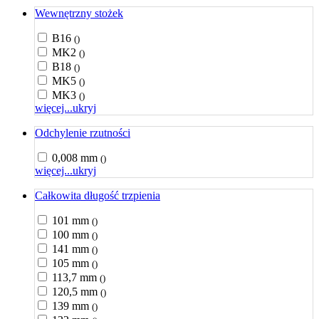
Wewnętrzny stożek
B16
()
MK2
()
B18
()
MK5
()
MK3
()
więcej...
ukryj
Odchylenie rzutności
0,008 mm
()
więcej...
ukryj
Całkowita długość trzpienia
101 mm
()
100 mm
()
141 mm
()
105 mm
()
113,7 mm
()
120,5 mm
()
139 mm
()