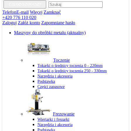
CZEGO SZUKASZ?
Telefon
E-mail
Więcej
Zamknąć
+420 776 110 020
Zaloguj
Załóż konto
Zapomniane hasło
Maszyny do obróbki metalu
(aktualny)
Toczenie
Tokarki o średnicy toczenia 0 - 220mm
Tokarki o średnicy toczenia 250 - 330mm
Narzędzia i akcesoria
Podstawka
Części zapasowe
Frezowanie
Wiertarki i frezarki
Narzędzia i akcesoria
Podstawka