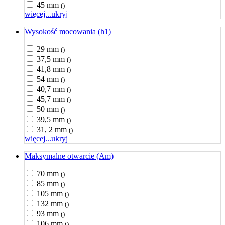
45 mm
()
więcej...
ukryj
Wysokość mocowania (h1)
29 mm
()
37,5 mm
()
41,8 mm
()
54 mm
()
40,7 mm
()
45,7 mm
()
50 mm
()
39,5 mm
()
31, 2 mm
()
więcej...
ukryj
Maksymalne otwarcie (Am)
70 mm
()
85 mm
()
105 mm
()
132 mm
()
93 mm
()
106 mm
()