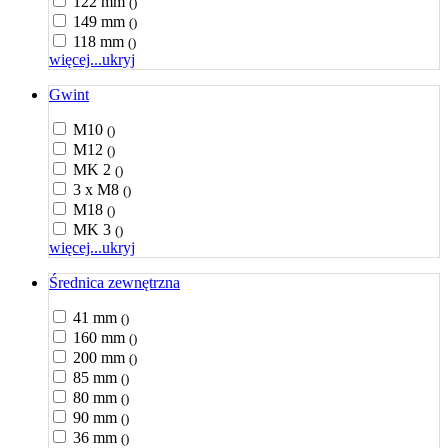
122 mm
()
149 mm
()
118 mm
()
więcej...
ukryj
Gwint
M10
()
M12
()
MK 2
()
3 x M8
()
M18
()
MK 3
()
więcej...
ukryj
Średnica zewnętrzna
41 mm
()
160 mm
()
200 mm
()
85 mm
()
80 mm
()
90 mm
()
36 mm
()