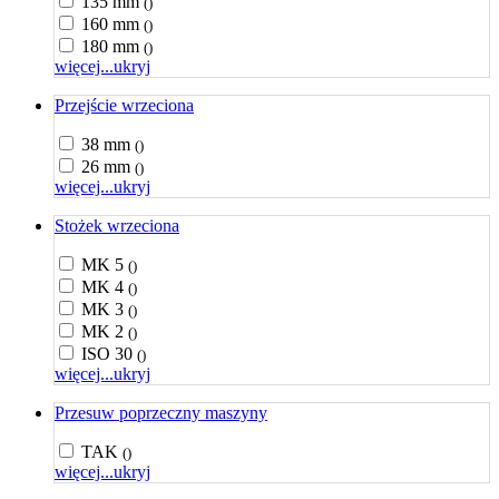
135 mm
()
160 mm
()
180 mm
()
więcej...
ukryj
Przejście wrzeciona
38 mm
()
26 mm
()
więcej...
ukryj
Stożek wrzeciona
MK 5
()
MK 4
()
MK 3
()
MK 2
()
ISO 30
()
więcej...
ukryj
Przesuw poprzeczny maszyny
TAK
()
więcej...
ukryj