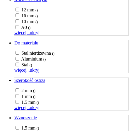
12 mm
()
16 mm
()
10 mm
()
A0
()
więcej...
ukryj
Do materiału
Stal nierdzewna
()
Aluminium
()
Stal
()
więcej...
ukryj
Szerokość ostrza
2 mm
()
1 mm
()
1,5 mm
()
więcej...
ukryj
Wznoszenie
1,5 mm
()