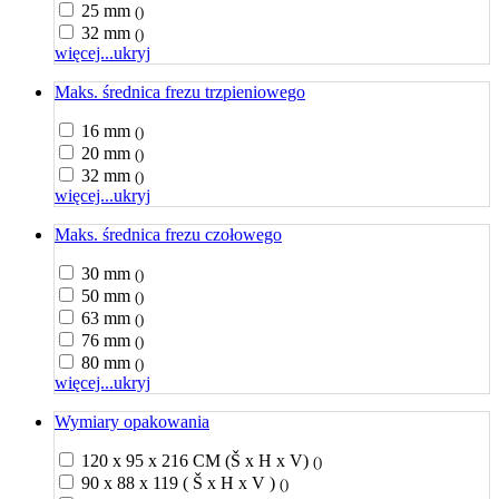
25 mm
()
32 mm
()
więcej...
ukryj
Maks. średnica frezu trzpieniowego
16 mm
()
20 mm
()
32 mm
()
więcej...
ukryj
Maks. średnica frezu czołowego
30 mm
()
50 mm
()
63 mm
()
76 mm
()
80 mm
()
więcej...
ukryj
Wymiary opakowania
120 x 95 x 216 CM (Š x H x V)
()
90 x 88 x 119 ( Š x H x V )
()