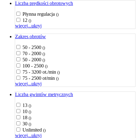
Liczba prędkości obrotowych
Płynna regulacja
()
12
()
więcej...
ukryj
Zakres obrotów
50 - 2500
()
70 - 2000
()
50 - 2000
()
100 - 2500
()
75 - 3200 ot./min
()
75 - 2500 ot/min
()
więcej...
ukryj
Liczba gwintów metrycznych
13
()
10
()
18
()
30
()
Unlimited
()
więcej...
ukryj