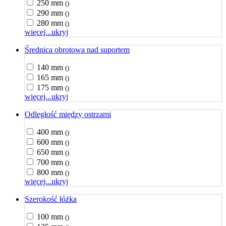
250 mm
()
290 mm
()
280 mm
()
więcej...
ukryj
Średnica obrotowa nad suportem
140 mm
()
165 mm
()
175 mm
()
więcej...
ukryj
Odległość między ostrzami
400 mm
()
600 mm
()
650 mm
()
700 mm
()
800 mm
()
więcej...
ukryj
Szerokość łóżka
100 mm
()