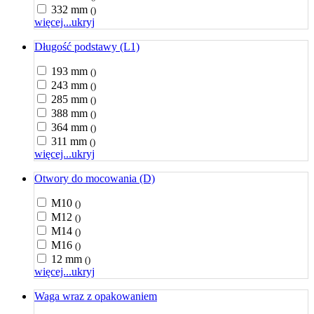
332 mm
()
więcej...
ukryj
Długość podstawy (L1)
193 mm
()
243 mm
()
285 mm
()
388 mm
()
364 mm
()
311 mm
()
więcej...
ukryj
Otwory do mocowania (D)
M10
()
M12
()
M14
()
M16
()
12 mm
()
więcej...
ukryj
Waga wraz z opakowaniem