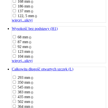
168 mm
()
186 mm
()
137 mm
()
122, 5 mm
()
więcej...
ukryj
Wysokość bez podstawy (H1)
68 mm
()
87 mm
()
92 mm
()
123 mm
()
104 mm
()
więcej...
ukryj
Całkowita długość otwartych szczęk (L)
293 mm
()
350 mm
()
545 mm
()
383 mm
()
435 mm
()
502 mm
()
364 mm
()