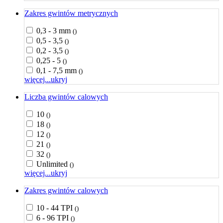
Zakres gwintów metrycznych
0,3 - 3 mm
()
0,5 - 3,5
()
0,2 - 3,5
()
0,25 - 5
()
0,1 - 7,5 mm
()
więcej...
ukryj
Liczba gwintów calowych
10
()
18
()
12
()
21
()
32
()
Unlimited
()
więcej...
ukryj
Zakres gwintów calowych
10 - 44 TPI
()
6 - 96 TPI
()