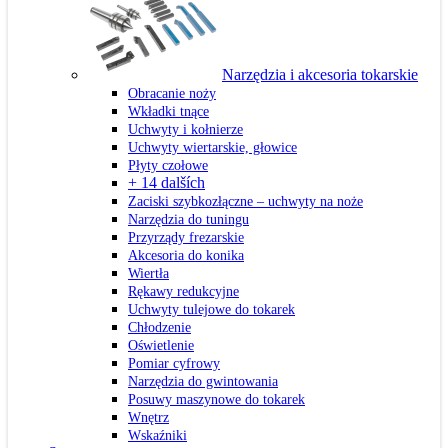
Narzędzia i akcesoria tokarskie
Obracanie noży
Wkładki tnące
Uchwyty i kołnierze
Uchwyty wiertarskie, głowice
Płyty czołowe
+ 14 dalších
Zaciski szybkozłączne – uchwyty na noże
Narzędzia do tuningu
Przyrządy frezarskie
Akcesoria do konika
Wiertła
Rękawy redukcyjne
Uchwyty tulejowe do tokarek
Chłodzenie
Oświetlenie
Pomiar cyfrowy
Narzędzia do gwintowania
Posuwy maszynowe do tokarek
Wnętrz
Wskaźniki