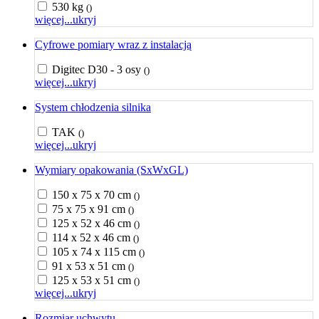
530 kg
()
więcej...
ukryj
Cyfrowe pomiary wraz z instalacją
Digitec D30 - 3 osy
()
więcej...
ukryj
System chłodzenia silnika
TAK
()
więcej...
ukryj
Wymiary opakowania (SxWxGL)
150 x 75 x 70 cm
()
75 x 75 x 91 cm
()
125 x 52 x 46 cm
()
114 x 52 x 46 cm
()
105 x 74 x 115 cm
()
91 x 53 x 51 cm
()
125 x 53 x 51 cm
()
więcej...
ukryj
Rozmiar uchwytu