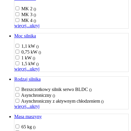
MK 2
()
MK 3
()
MK 4
()
więcej...
ukryj
Moc silnika
1,1 kW
()
0,75 kW
()
1 kW
()
1,5 kW
()
więcej...
ukryj
Rodzaj silnika
Bezszczotkowy silnik serwo BLDC
()
Asynchroniczny
()
Asynchroniczny z aktywnym chłodzeniem
()
więcej...
ukryj
Masa maszyny
65 kg
()