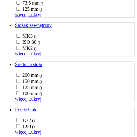
73,5 mm
()
125 mm
()
więcej...
ukryj
Stożek zewnętrzny
MK3
()
ISO 30
()
MK2
()
więcej...
ukryj
Średnica stołu
200 mm
()
150 mm
()
125 mm
()
100 mm
()
więcej...
ukryj
Przełożenie
1:72
()
1:90
()
więcej...
ukryj