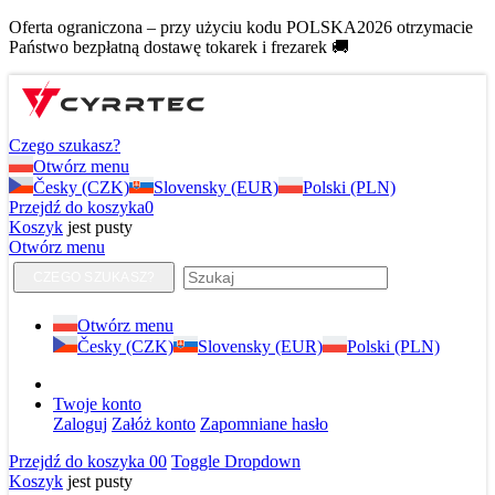
Oferta ograniczona – przy użyciu kodu POLSKA2026 otrzymacie
Państwo bezpłatną dostawę tokarek i frezarek 🚚
Czego szukasz?
Otwórz menu
Česky (CZK)
Slovensky (EUR)
Polski (PLN)
Przejdź do koszyka
0
Koszyk
jest pusty
Otwórz menu
CZEGO SZUKASZ?
Otwórz menu
Česky (CZK)
Slovensky (EUR)
Polski (PLN)
Twoje konto
Zaloguj
Załóż konto
Zapomniane hasło
Przejdź do koszyka
0
0
Toggle Dropdown
Koszyk
jest pusty