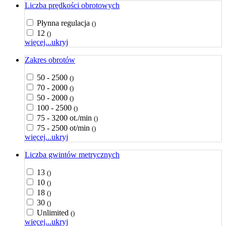
Liczba prędkości obrotowych
Płynna regulacja
()
12
()
więcej...
ukryj
Zakres obrotów
50 - 2500
()
70 - 2000
()
50 - 2000
()
100 - 2500
()
75 - 3200 ot./min
()
75 - 2500 ot/min
()
więcej...
ukryj
Liczba gwintów metrycznych
13
()
10
()
18
()
30
()
Unlimited
()
więcej...
ukryj