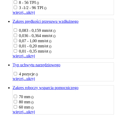
8 - 56 TPI
()
3 -1/2 - 96 TPI
()
więcej...
ukryj
Zakres prędkości przesuwu wzdłużnego
0,083 - 0,159 mm/ot
()
0,036 - 0,364 mm/ot
()
0,07 - 1,00 mm/ot
()
0,01 - 0,20 mm/ot
()
0,01 - 0,35 mm/ot
()
więcej...
ukryj
Typ uchwytu narzędziowego
4 pozycje
()
więcej...
ukryj
Zakres roboczy wsparcia pomocniczego
70 mm
()
80 mm
()
60 mm
()
więcej...
ukryj