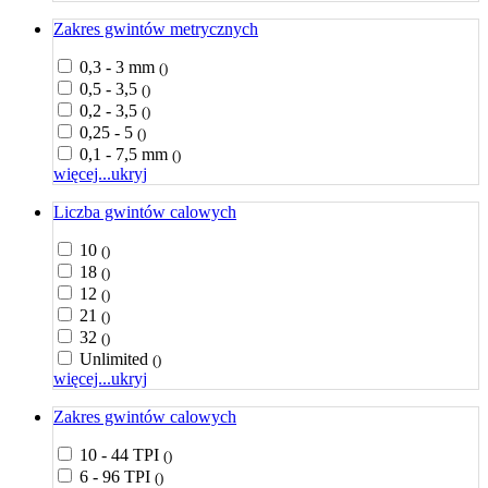
Zakres gwintów metrycznych
0,3 - 3 mm
()
0,5 - 3,5
()
0,2 - 3,5
()
0,25 - 5
()
0,1 - 7,5 mm
()
więcej...
ukryj
Liczba gwintów calowych
10
()
18
()
12
()
21
()
32
()
Unlimited
()
więcej...
ukryj
Zakres gwintów calowych
10 - 44 TPI
()
6 - 96 TPI
()