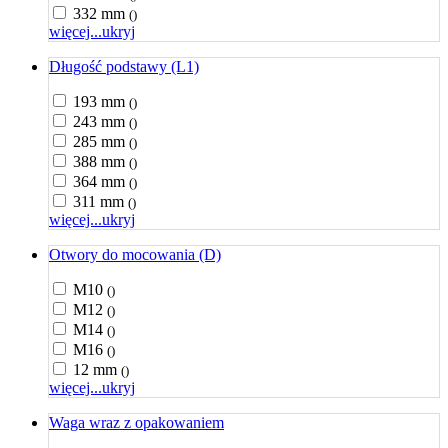
332 mm
()
więcej...
ukryj
Długość podstawy (L1)
193 mm
()
243 mm
()
285 mm
()
388 mm
()
364 mm
()
311 mm
()
więcej...
ukryj
Otwory do mocowania (D)
M10
()
M12
()
M14
()
M16
()
12 mm
()
więcej...
ukryj
Waga wraz z opakowaniem