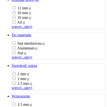
12 mm
()
16 mm
()
10 mm
()
A0
()
więcej...
ukryj
Do materiału
Stal nierdzewna
()
Aluminium
()
Stal
()
więcej...
ukryj
Szerokość ostrza
2 mm
()
1 mm
()
1,5 mm
()
więcej...
ukryj
Wznoszenie
1,5 mm
()