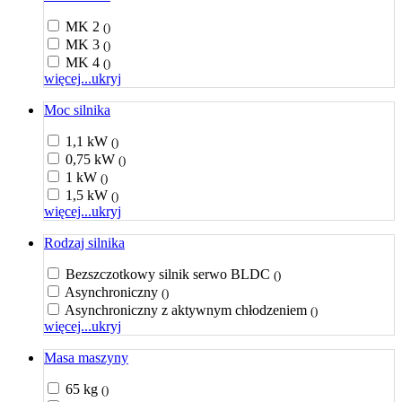
MK 2
()
MK 3
()
MK 4
()
więcej...
ukryj
Moc silnika
1,1 kW
()
0,75 kW
()
1 kW
()
1,5 kW
()
więcej...
ukryj
Rodzaj silnika
Bezszczotkowy silnik serwo BLDC
()
Asynchroniczny
()
Asynchroniczny z aktywnym chłodzeniem
()
więcej...
ukryj
Masa maszyny
65 kg
()