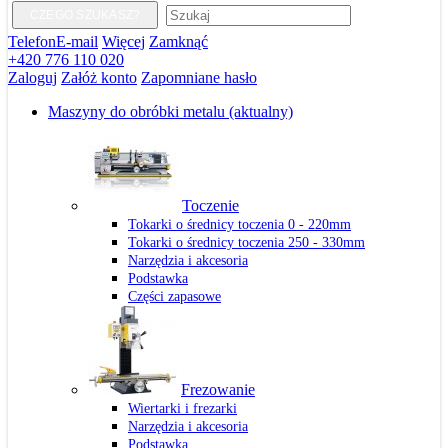
CZEGO SZUKASZ?
Telefon
E-mail
Więcej
Zamknąć
+420 776 110 020
Zaloguj
Załóż konto
Zapomniane hasło
Maszyny do obróbki metalu
(aktualny)
Toczenie
Tokarki o średnicy toczenia 0 - 220mm
Tokarki o średnicy toczenia 250 - 330mm
Narzędzia i akcesoria
Podstawka
Części zapasowe
Frezowanie
Wiertarki i frezarki
Narzędzia i akcesoria
Podstawka