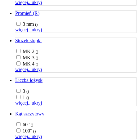
więcej...
ukryj
Promień (R)
3 mm
()
więcej...
ukryj
Stożek stopki
MK 2
()
MK 3
()
MK 4
()
więcej...
ukryj
Liczba łożysk
3
()
1
()
więcej...
ukryj
Kąt szczytowy
60°
()
100°
()
więcej...
ukryj