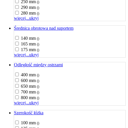
250 mm
()
290 mm
()
280 mm
()
więcej...
ukryj
Średnica obrotowa nad suportem
140 mm
()
165 mm
()
175 mm
()
więcej...
ukryj
Odległość między ostrzami
400 mm
()
600 mm
()
650 mm
()
700 mm
()
800 mm
()
więcej...
ukryj
Szerokość łóżka
100 mm
()