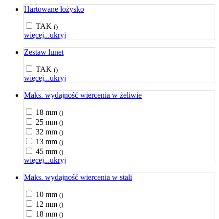
Hartowane łożysko
TAK
()
więcej...
ukryj
Zestaw lunet
TAK
()
więcej...
ukryj
Maks. wydajność wiercenia w żeliwie
18 mm
()
25 mm
()
32 mm
()
13 mm
()
45 mm
()
więcej...
ukryj
Maks. wydajność wiercenia w stali
10 mm
()
12 mm
()
18 mm
()