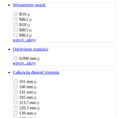
Wewnętrzny stożek
B16
()
MK2
()
B18
()
MK5
()
MK3
()
więcej...
ukryj
Odchylenie rzutności
0,008 mm
()
więcej...
ukryj
Całkowita długość trzpienia
101 mm
()
100 mm
()
141 mm
()
105 mm
()
113,7 mm
()
120,5 mm
()
139 mm
()