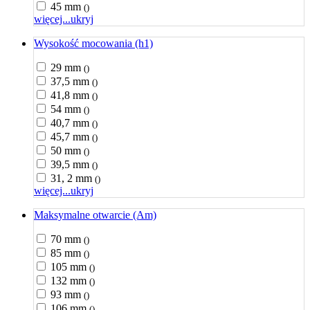
45 mm
()
więcej...
ukryj
Wysokość mocowania (h1)
29 mm
()
37,5 mm
()
41,8 mm
()
54 mm
()
40,7 mm
()
45,7 mm
()
50 mm
()
39,5 mm
()
31, 2 mm
()
więcej...
ukryj
Maksymalne otwarcie (Am)
70 mm
()
85 mm
()
105 mm
()
132 mm
()
93 mm
()
106 mm
()