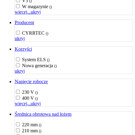
V3
()
W magazynie
()
więcej...
ukryj
Producent
CYRRTEC
()
ukryj
Korzyści
System ELS
()
Nowa generacja
()
ukryj
Napięcie robocze
230 V
()
400 V
()
więcej...
ukryj
Średnica obrotowa nad łożem
220 mm
()
210 mm
()