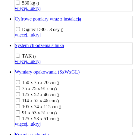
530 kg
()
więcej...
ukryj
Cyfrowe pomiary wraz z instalacją
Digitec D30 - 3 osy
()
więcej...
ukryj
System chłodzenia silnika
TAK
()
więcej...
ukryj
Wymiary opakowania (SxWxGL)
150 x 75 x 70 cm
()
75 x 75 x 91 cm
()
125 x 52 x 46 cm
()
114 x 52 x 46 cm
()
105 x 74 x 115 cm
()
91 x 53 x 51 cm
()
125 x 53 x 51 cm
()
więcej...
ukryj
Rozmiar uchwytu