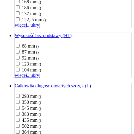
168 mm
()
186 mm
()
137 mm
()
122, 5 mm
()
więcej...
ukryj
Wysokość bez podstawy (H1)
68 mm
()
87 mm
()
92 mm
()
123 mm
()
104 mm
()
więcej...
ukryj
Całkowita długość otwartych szczęk (L)
293 mm
()
350 mm
()
545 mm
()
383 mm
()
435 mm
()
502 mm
()
364 mm
()