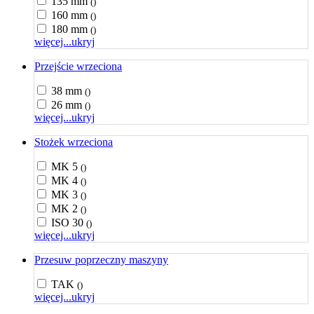
135 mm
()
160 mm
()
180 mm
()
więcej...
ukryj
Przejście wrzeciona
38 mm
()
26 mm
()
więcej...
ukryj
Stożek wrzeciona
MK 5
()
MK 4
()
MK 3
()
MK 2
()
ISO 30
()
więcej...
ukryj
Przesuw poprzeczny maszyny
TAK
()
więcej...
ukryj