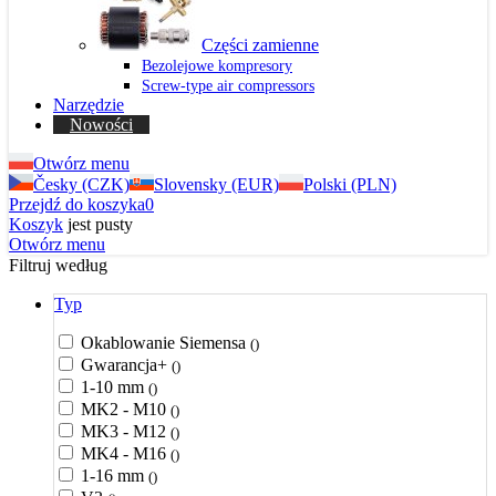
Części zamienne
Bezolejowe kompresory
Screw-type air compressors
Narzędzie
Nowości
Otwórz menu
Česky (CZK)
Slovensky (EUR)
Polski (PLN)
Przejdź do koszyka
0
Koszyk
jest pusty
Otwórz menu
Filtruj według
Typ
Okablowanie Siemensa
()
Gwarancja+
()
1-10 mm
()
MK2 - M10
()
MK3 - M12
()
MK4 - M16
()
1-16 mm
()