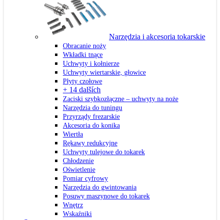
Narzędzia i akcesoria tokarskie
Obracanie noży
Wkładki tnące
Uchwyty i kołnierze
Uchwyty wiertarskie, głowice
Płyty czołowe
+ 14 dalších
Zaciski szybkozłączne – uchwyty na noże
Narzędzia do tuningu
Przyrządy frezarskie
Akcesoria do konika
Wiertła
Rękawy redukcyjne
Uchwyty tulejowe do tokarek
Chłodzenie
Oświetlenie
Pomiar cyfrowy
Narzędzia do gwintowania
Posuwy maszynowe do tokarek
Wnętrz
Wskaźniki