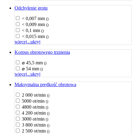
Odchylenie grotu
< 0,007 mm
()
< 0,009 mm
()
< 0,1 mm
()
< 0,015 mm
()
więcej...
ukryj
Korpus obrotowego trzpienia
⌀ 45,5 mm
()
⌀ 54 mm
()
więcej...
ukryj
Maksymalna prędkość obrotowa
2 000 ot/min
()
5000 ot/min
()
4800 ot/min
()
4 200 ot/min
()
3000 ot/min
()
3 800 ot/min
()
2 500 ot/min
()