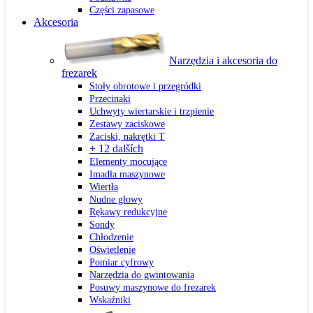
Części zapasowe
Akcesoria
Narzędzia i akcesoria do
frezarek
Stoły obrotowe i przegródki
Przecinaki
Uchwyty wiertarskie i trzpienie
Zestawy zaciskowe
Zaciski, nakrętki T
+ 12 dalších
Elementy mocujące
Imadła maszynowe
Wiertła
Nudne głowy
Rękawy redukcyjne
Sondy
Chłodzenie
Oświetlenie
Pomiar cyfrowy
Narzędzia do gwintowania
Posuwy maszynowe do frezarek
Wskaźniki