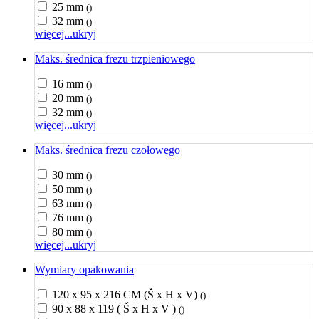
25 mm
()
32 mm
()
więcej...
ukryj
Maks. średnica frezu trzpieniowego
16 mm
()
20 mm
()
32 mm
()
więcej...
ukryj
Maks. średnica frezu czołowego
30 mm
()
50 mm
()
63 mm
()
76 mm
()
80 mm
()
więcej...
ukryj
Wymiary opakowania
120 x 95 x 216 CM (Š x H x V)
()
90 x 88 x 119 ( Š x H x V )
()