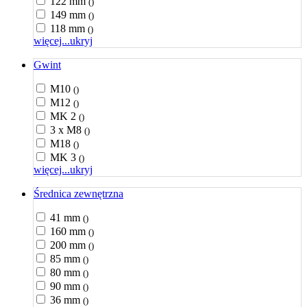
122 mm
()
149 mm
()
118 mm
()
więcej...
ukryj
Gwint
M10
()
M12
()
MK 2
()
3 x M8
()
M18
()
MK 3
()
więcej...
ukryj
Średnica zewnętrzna
41 mm
()
160 mm
()
200 mm
()
85 mm
()
80 mm
()
90 mm
()
36 mm
()