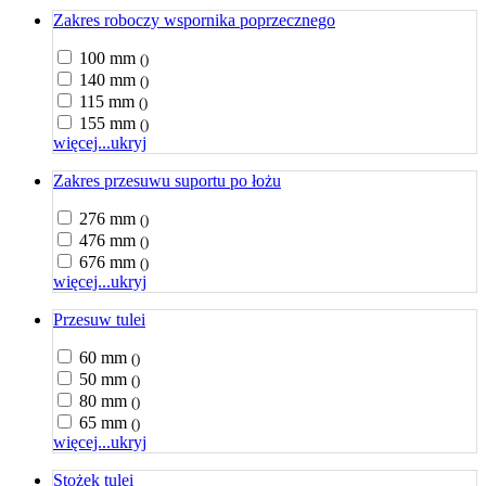
Zakres roboczy wspornika poprzecznego
100 mm
()
140 mm
()
115 mm
()
155 mm
()
więcej...
ukryj
Zakres przesuwu suportu po łożu
276 mm
()
476 mm
()
676 mm
()
więcej...
ukryj
Przesuw tulei
60 mm
()
50 mm
()
80 mm
()
65 mm
()
więcej...
ukryj
Stożek tulei