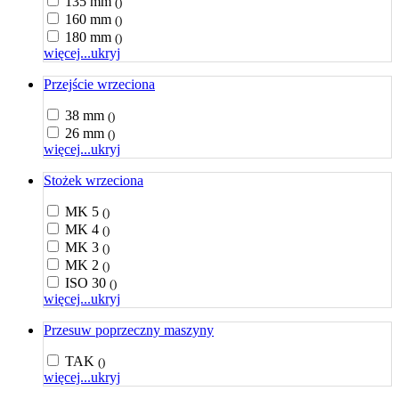
135 mm
()
160 mm
()
180 mm
()
więcej...
ukryj
Przejście wrzeciona
38 mm
()
26 mm
()
więcej...
ukryj
Stożek wrzeciona
MK 5
()
MK 4
()
MK 3
()
MK 2
()
ISO 30
()
więcej...
ukryj
Przesuw poprzeczny maszyny
TAK
()
więcej...
ukryj