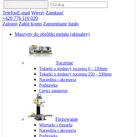
CZEGO SZUKASZ?
Telefon
E-mail
Więcej
Zamknąć
+420 776 110 020
Zaloguj
Załóż konto
Zapomniane hasło
Maszyny do obróbki metalu
(aktualny)
Toczenie
Tokarki o średnicy toczenia 0 - 220mm
Tokarki o średnicy toczenia 250 - 330mm
Narzędzia i akcesoria
Podstawka
Części zapasowe
Frezowanie
Wiertarki i frezarki
Narzędzia i akcesoria
Podstawka