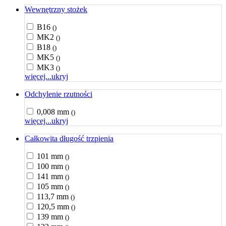
Wewnętrzny stożek
B16
()
MK2
()
B18
()
MK5
()
MK3
()
więcej...
ukryj
Odchylenie rzutności
0,008 mm
()
więcej...
ukryj
Całkowita długość trzpienia
101 mm
()
100 mm
()
141 mm
()
105 mm
()
113,7 mm
()
120,5 mm
()
139 mm
()