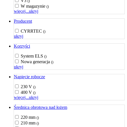
V3
()
W magazynie
()
więcej...
ukryj
Producent
CYRRTEC
()
ukryj
Korzyści
System ELS
()
Nowa generacja
()
ukryj
Napięcie robocze
230 V
()
400 V
()
więcej...
ukryj
Średnica obrotowa nad łożem
220 mm
()
210 mm
()