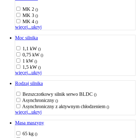
MK 2
()
MK 3
()
MK 4
()
więcej...
ukryj
Moc silnika
1,1 kW
()
0,75 kW
()
1 kW
()
1,5 kW
()
więcej...
ukryj
Rodzaj silnika
Bezszczotkowy silnik serwo BLDC
()
Asynchroniczny
()
Asynchroniczny z aktywnym chłodzeniem
()
więcej...
ukryj
Masa maszyny
65 kg
()