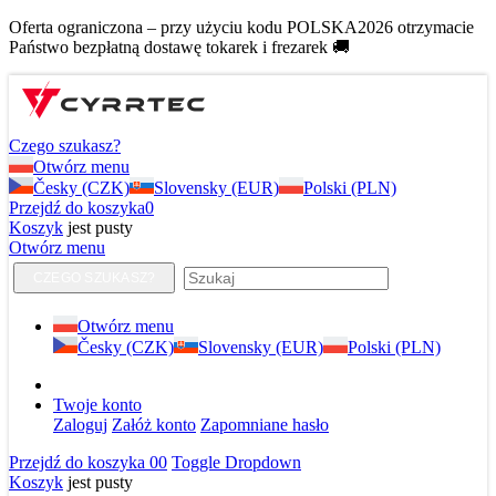
Oferta ograniczona – przy użyciu kodu POLSKA2026 otrzymacie
Państwo bezpłatną dostawę tokarek i frezarek 🚚
Czego szukasz?
Otwórz menu
Česky (CZK)
Slovensky (EUR)
Polski (PLN)
Przejdź do koszyka
0
Koszyk
jest pusty
Otwórz menu
CZEGO SZUKASZ?
Otwórz menu
Česky (CZK)
Slovensky (EUR)
Polski (PLN)
Twoje konto
Zaloguj
Załóż konto
Zapomniane hasło
Przejdź do koszyka
0
0
Toggle Dropdown
Koszyk
jest pusty