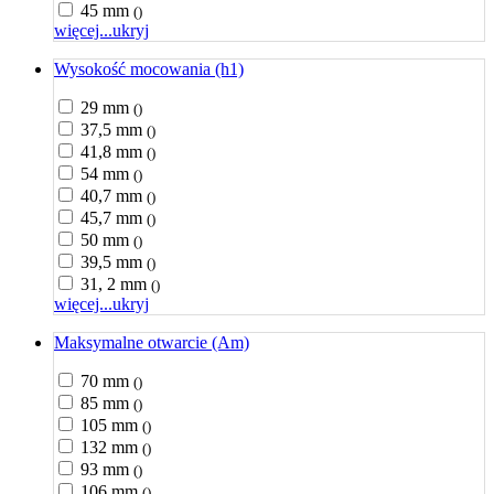
45 mm
()
więcej...
ukryj
Wysokość mocowania (h1)
29 mm
()
37,5 mm
()
41,8 mm
()
54 mm
()
40,7 mm
()
45,7 mm
()
50 mm
()
39,5 mm
()
31, 2 mm
()
więcej...
ukryj
Maksymalne otwarcie (Am)
70 mm
()
85 mm
()
105 mm
()
132 mm
()
93 mm
()
106 mm
()