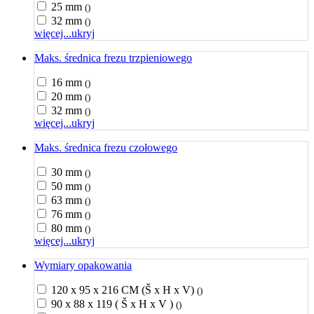
25 mm
()
32 mm
()
więcej...
ukryj
Maks. średnica frezu trzpieniowego
16 mm
()
20 mm
()
32 mm
()
więcej...
ukryj
Maks. średnica frezu czołowego
30 mm
()
50 mm
()
63 mm
()
76 mm
()
80 mm
()
więcej...
ukryj
Wymiary opakowania
120 x 95 x 216 CM (Š x H x V)
()
90 x 88 x 119 ( Š x H x V )
()