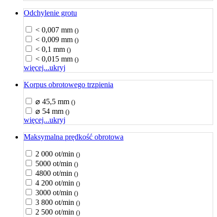
Odchylenie grotu
< 0,007 mm
()
< 0,009 mm
()
< 0,1 mm
()
< 0,015 mm
()
więcej...
ukryj
Korpus obrotowego trzpienia
⌀ 45,5 mm
()
⌀ 54 mm
()
więcej...
ukryj
Maksymalna prędkość obrotowa
2 000 ot/min
()
5000 ot/min
()
4800 ot/min
()
4 200 ot/min
()
3000 ot/min
()
3 800 ot/min
()
2 500 ot/min
()