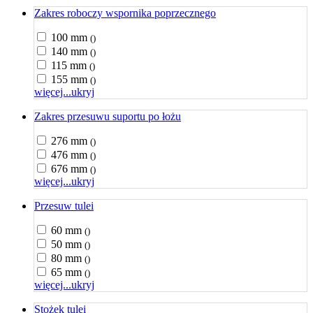
Zakres roboczy wspornika poprzecznego
100 mm
()
140 mm
()
115 mm
()
155 mm
()
więcej...
ukryj
Zakres przesuwu suportu po łożu
276 mm
()
476 mm
()
676 mm
()
więcej...
ukryj
Przesuw tulei
60 mm
()
50 mm
()
80 mm
()
65 mm
()
więcej...
ukryj
Stożek tulei