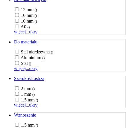
12 mm
()
16 mm
()
10 mm
()
A0
()
więcej...
ukryj
Do materiału
Stal nierdzewna
()
Aluminium
()
Stal
()
więcej...
ukryj
Szerokość ostrza
2 mm
()
1 mm
()
1,5 mm
()
więcej...
ukryj
Wznoszenie
1,5 mm
()