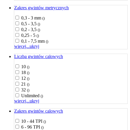
Zakres gwintów metrycznych
0,3 - 3 mm
()
0,5 - 3,5
()
0,2 - 3,5
()
0,25 - 5
()
0,1 - 7,5 mm
()
więcej...
ukryj
Liczba gwintów calowych
10
()
18
()
12
()
21
()
32
()
Unlimited
()
więcej...
ukryj
Zakres gwintów calowych
10 - 44 TPI
()
6 - 96 TPI
()