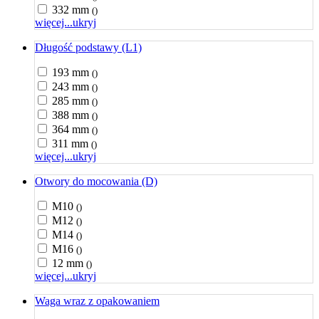
332 mm
()
więcej...
ukryj
Długość podstawy (L1)
193 mm
()
243 mm
()
285 mm
()
388 mm
()
364 mm
()
311 mm
()
więcej...
ukryj
Otwory do mocowania (D)
M10
()
M12
()
M14
()
M16
()
12 mm
()
więcej...
ukryj
Waga wraz z opakowaniem