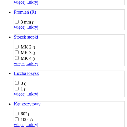
więcej...
ukryj
Promień (R)
3 mm
()
więcej...
ukryj
Stożek stopki
MK 2
()
MK 3
()
MK 4
()
więcej...
ukryj
Liczba łożysk
3
()
1
()
więcej...
ukryj
Kąt szczytowy
60°
()
100°
()
więcej...
ukryj