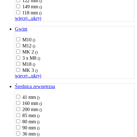
122 mm
()
149 mm
()
118 mm
()
więcej...
ukryj
Gwint
M10
()
M12
()
MK 2
()
3 x M8
()
M18
()
MK 3
()
więcej...
ukryj
Średnica zewnętrzna
41 mm
()
160 mm
()
200 mm
()
85 mm
()
80 mm
()
90 mm
()
36 mm
()