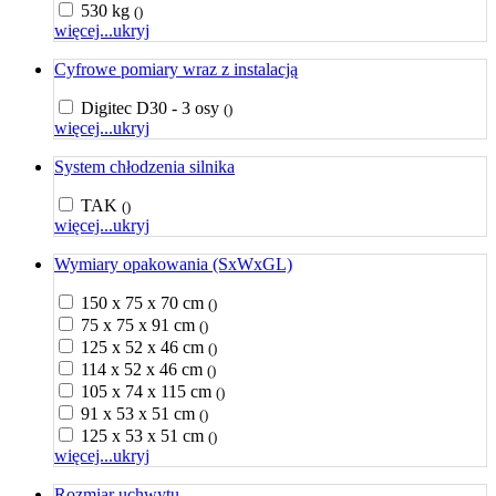
530 kg
()
więcej...
ukryj
Cyfrowe pomiary wraz z instalacją
Digitec D30 - 3 osy
()
więcej...
ukryj
System chłodzenia silnika
TAK
()
więcej...
ukryj
Wymiary opakowania (SxWxGL)
150 x 75 x 70 cm
()
75 x 75 x 91 cm
()
125 x 52 x 46 cm
()
114 x 52 x 46 cm
()
105 x 74 x 115 cm
()
91 x 53 x 51 cm
()
125 x 53 x 51 cm
()
więcej...
ukryj
Rozmiar uchwytu