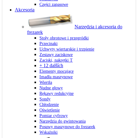
Części zapasowe
Akcesoria
Narzędzia i akcesoria do
frezarek
Stoły obrotowe i przegródki
Przecinaki
Uchwyty wiertarskie i trzpienie
Zestawy zaciskowe
Zaciski, nakrętki T
+ 12 dalších
Elementy mocujące
Imadła maszynowe
Wiertła
Nudne głowy
Rękawy redukcyjne
Sondy
Chłodzenie
Oświetlenie
Pomiar cyfrowy
Narzędzia do gwintowania
Posuwy maszynowe do frezarek
Wskaźniki