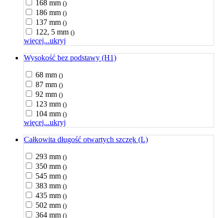
168 mm
()
186 mm
()
137 mm
()
122, 5 mm
()
więcej...
ukryj
Wysokość bez podstawy (H1)
68 mm
()
87 mm
()
92 mm
()
123 mm
()
104 mm
()
więcej...
ukryj
Całkowita długość otwartych szczęk (L)
293 mm
()
350 mm
()
545 mm
()
383 mm
()
435 mm
()
502 mm
()
364 mm
()