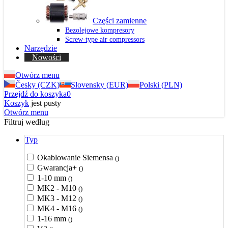
Części zamienne
Bezolejowe kompresory
Screw-type air compressors
Narzędzie
Nowości
Otwórz menu
Česky (CZK)
Slovensky (EUR)
Polski (PLN)
Przejdź do koszyka
0
Koszyk
jest pusty
Otwórz menu
Filtruj według
Typ
Okablowanie Siemensa
()
Gwarancja+
()
1-10 mm
()
MK2 - M10
()
MK3 - M12
()
MK4 - M16
()
1-16 mm
()