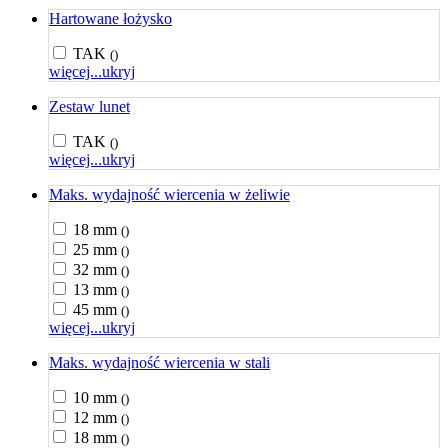
Hartowane łożysko
TAK
()
więcej...
ukryj
Zestaw lunet
TAK
()
więcej...
ukryj
Maks. wydajność wiercenia w żeliwie
18 mm
()
25 mm
()
32 mm
()
13 mm
()
45 mm
()
więcej...
ukryj
Maks. wydajność wiercenia w stali
10 mm
()
12 mm
()
18 mm
()