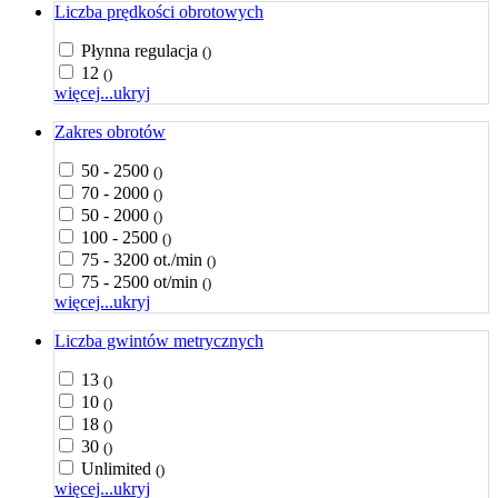
Liczba prędkości obrotowych
Płynna regulacja
()
12
()
więcej...
ukryj
Zakres obrotów
50 - 2500
()
70 - 2000
()
50 - 2000
()
100 - 2500
()
75 - 3200 ot./min
()
75 - 2500 ot/min
()
więcej...
ukryj
Liczba gwintów metrycznych
13
()
10
()
18
()
30
()
Unlimited
()
więcej...
ukryj