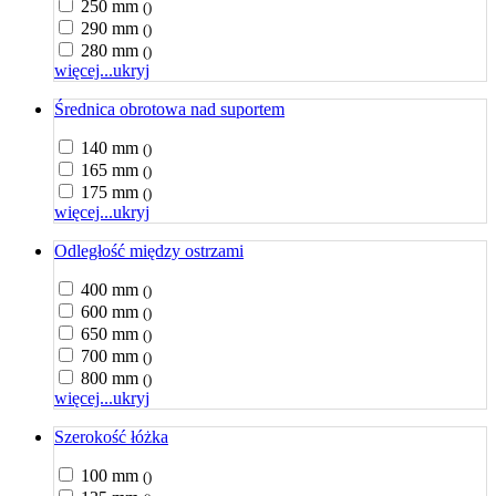
250 mm
()
290 mm
()
280 mm
()
więcej...
ukryj
Średnica obrotowa nad suportem
140 mm
()
165 mm
()
175 mm
()
więcej...
ukryj
Odległość między ostrzami
400 mm
()
600 mm
()
650 mm
()
700 mm
()
800 mm
()
więcej...
ukryj
Szerokość łóżka
100 mm
()