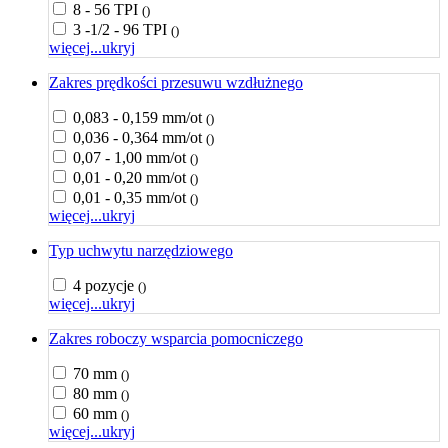
8 - 56 TPI
()
3 -1/2 - 96 TPI
()
więcej...
ukryj
Zakres prędkości przesuwu wzdłużnego
0,083 - 0,159 mm/ot
()
0,036 - 0,364 mm/ot
()
0,07 - 1,00 mm/ot
()
0,01 - 0,20 mm/ot
()
0,01 - 0,35 mm/ot
()
więcej...
ukryj
Typ uchwytu narzędziowego
4 pozycje
()
więcej...
ukryj
Zakres roboczy wsparcia pomocniczego
70 mm
()
80 mm
()
60 mm
()
więcej...
ukryj