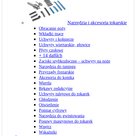
Narzędzia i akcesoria tokarskie
Obracanie noży
Wkładki tnące
Uchwyty i kołnierze
Uchwyty wiertarskie, głowice
Płyty czołowe
+ 14 dalších
Zaciski szybkozłączne – uchwyty na noże
Narzędzia do tuningu
Przyrządy frezarskie
Akcesoria do konika
Wiertła
Rękawy redukcyjne
Uchwyty tulejowe do tokarek
Chłodzenie
Oświetlenie
Pomiar cyfrowy
Narzędzia do gwintowania
Posuwy maszynowe do tokarek
Wnętrz
Wskaźniki