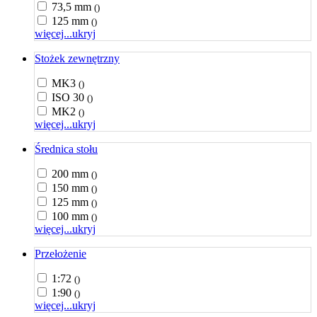
73,5 mm
()
125 mm
()
więcej...
ukryj
Stożek zewnętrzny
MK3
()
ISO 30
()
MK2
()
więcej...
ukryj
Średnica stołu
200 mm
()
150 mm
()
125 mm
()
100 mm
()
więcej...
ukryj
Przełożenie
1:72
()
1:90
()
więcej...
ukryj