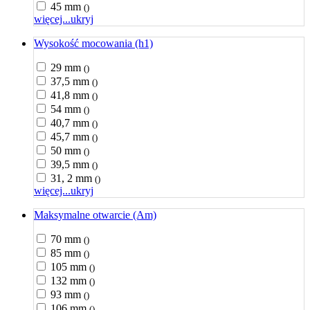
45 mm
()
więcej...
ukryj
Wysokość mocowania (h1)
29 mm
()
37,5 mm
()
41,8 mm
()
54 mm
()
40,7 mm
()
45,7 mm
()
50 mm
()
39,5 mm
()
31, 2 mm
()
więcej...
ukryj
Maksymalne otwarcie (Am)
70 mm
()
85 mm
()
105 mm
()
132 mm
()
93 mm
()
106 mm
()