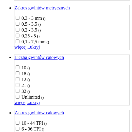
Zakres gwintów metrycznych
0,3 - 3 mm
()
0,5 - 3,5
()
0,2 - 3,5
()
0,25 - 5
()
0,1 - 7,5 mm
()
więcej...
ukryj
Liczba gwintów calowych
10
()
18
()
12
()
21
()
32
()
Unlimited
()
więcej...
ukryj
Zakres gwintów calowych
10 - 44 TPI
()
6 - 96 TPI
()