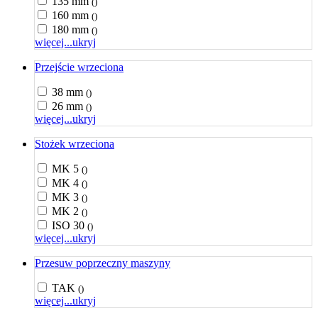
135 mm
()
160 mm
()
180 mm
()
więcej...
ukryj
Przejście wrzeciona
38 mm
()
26 mm
()
więcej...
ukryj
Stożek wrzeciona
MK 5
()
MK 4
()
MK 3
()
MK 2
()
ISO 30
()
więcej...
ukryj
Przesuw poprzeczny maszyny
TAK
()
więcej...
ukryj