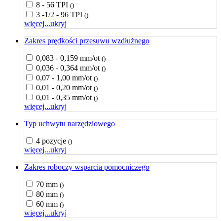
8 - 56 TPI
()
3 -1/2 - 96 TPI
()
więcej...
ukryj
Zakres prędkości przesuwu wzdłużnego
0,083 - 0,159 mm/ot
()
0,036 - 0,364 mm/ot
()
0,07 - 1,00 mm/ot
()
0,01 - 0,20 mm/ot
()
0,01 - 0,35 mm/ot
()
więcej...
ukryj
Typ uchwytu narzędziowego
4 pozycje
()
więcej...
ukryj
Zakres roboczy wsparcia pomocniczego
70 mm
()
80 mm
()
60 mm
()
więcej...
ukryj