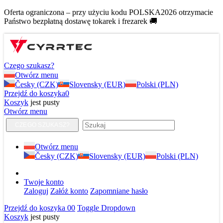
Oferta ograniczona – przy użyciu kodu POLSKA2026 otrzymacie
Państwo bezpłatną dostawę tokarek i frezarek 🚚
Czego szukasz?
Otwórz menu
Česky (CZK)
Slovensky (EUR)
Polski (PLN)
Przejdź do koszyka
0
Koszyk
jest pusty
Otwórz menu
CZEGO SZUKASZ?
Otwórz menu
Česky (CZK)
Slovensky (EUR)
Polski (PLN)
Twoje konto
Zaloguj
Załóż konto
Zapomniane hasło
Przejdź do koszyka
0
0
Toggle Dropdown
Koszyk
jest pusty