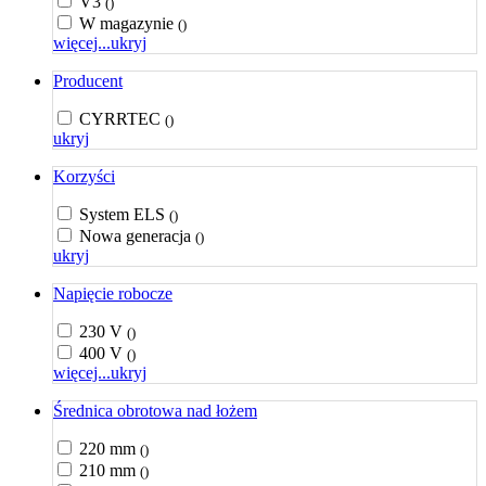
V3
()
W magazynie
()
więcej...
ukryj
Producent
CYRRTEC
()
ukryj
Korzyści
System ELS
()
Nowa generacja
()
ukryj
Napięcie robocze
230 V
()
400 V
()
więcej...
ukryj
Średnica obrotowa nad łożem
220 mm
()
210 mm
()