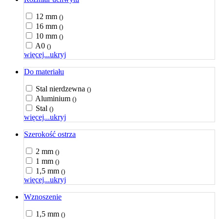
12 mm
()
16 mm
()
10 mm
()
A0
()
więcej...
ukryj
Do materiału
Stal nierdzewna
()
Aluminium
()
Stal
()
więcej...
ukryj
Szerokość ostrza
2 mm
()
1 mm
()
1,5 mm
()
więcej...
ukryj
Wznoszenie
1,5 mm
()