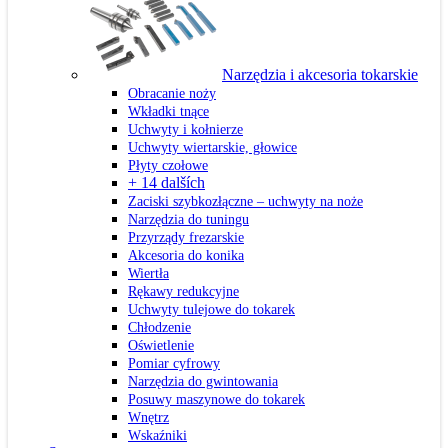
Narzędzia i akcesoria tokarskie
Obracanie noży
Wkładki tnące
Uchwyty i kołnierze
Uchwyty wiertarskie, głowice
Płyty czołowe
+ 14 dalších
Zaciski szybkozłączne – uchwyty na noże
Narzędzia do tuningu
Przyrządy frezarskie
Akcesoria do konika
Wiertła
Rękawy redukcyjne
Uchwyty tulejowe do tokarek
Chłodzenie
Oświetlenie
Pomiar cyfrowy
Narzędzia do gwintowania
Posuwy maszynowe do tokarek
Wnętrz
Wskaźniki