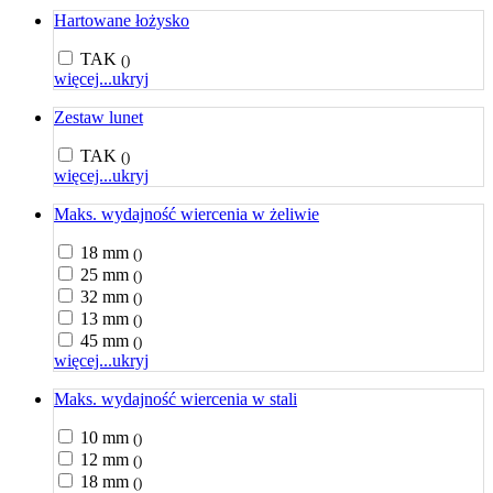
Hartowane łożysko
TAK
()
więcej...
ukryj
Zestaw lunet
TAK
()
więcej...
ukryj
Maks. wydajność wiercenia w żeliwie
18 mm
()
25 mm
()
32 mm
()
13 mm
()
45 mm
()
więcej...
ukryj
Maks. wydajność wiercenia w stali
10 mm
()
12 mm
()
18 mm
()