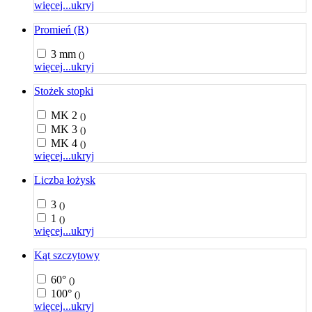
więcej...
ukryj
Promień (R)
3 mm
()
więcej...
ukryj
Stożek stopki
MK 2
()
MK 3
()
MK 4
()
więcej...
ukryj
Liczba łożysk
3
()
1
()
więcej...
ukryj
Kąt szczytowy
60°
()
100°
()
więcej...
ukryj