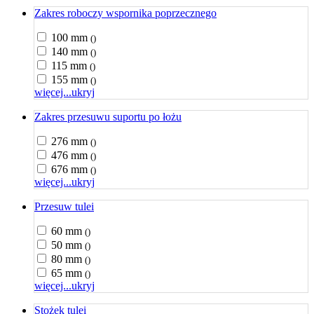
Zakres roboczy wspornika poprzecznego
100 mm
()
140 mm
()
115 mm
()
155 mm
()
więcej...
ukryj
Zakres przesuwu suportu po łożu
276 mm
()
476 mm
()
676 mm
()
więcej...
ukryj
Przesuw tulei
60 mm
()
50 mm
()
80 mm
()
65 mm
()
więcej...
ukryj
Stożek tulei