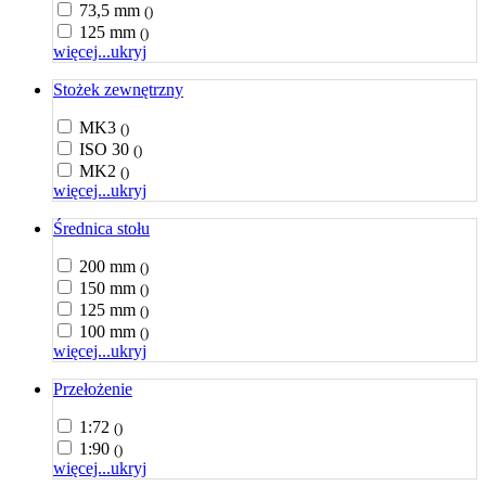
73,5 mm
()
125 mm
()
więcej...
ukryj
Stożek zewnętrzny
MK3
()
ISO 30
()
MK2
()
więcej...
ukryj
Średnica stołu
200 mm
()
150 mm
()
125 mm
()
100 mm
()
więcej...
ukryj
Przełożenie
1:72
()
1:90
()
więcej...
ukryj