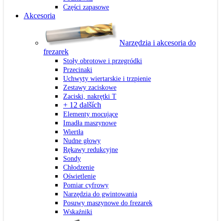
Części zapasowe
Akcesoria
Narzędzia i akcesoria do
frezarek
Stoły obrotowe i przegródki
Przecinaki
Uchwyty wiertarskie i trzpienie
Zestawy zaciskowe
Zaciski, nakrętki T
+ 12 dalších
Elementy mocujące
Imadła maszynowe
Wiertła
Nudne głowy
Rękawy redukcyjne
Sondy
Chłodzenie
Oświetlenie
Pomiar cyfrowy
Narzędzia do gwintowania
Posuwy maszynowe do frezarek
Wskaźniki