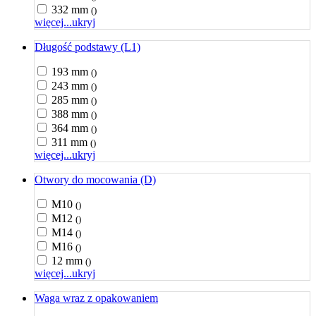
332 mm
()
więcej...
ukryj
Długość podstawy (L1)
193 mm
()
243 mm
()
285 mm
()
388 mm
()
364 mm
()
311 mm
()
więcej...
ukryj
Otwory do mocowania (D)
M10
()
M12
()
M14
()
M16
()
12 mm
()
więcej...
ukryj
Waga wraz z opakowaniem