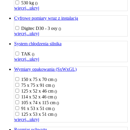
530 kg
()
więcej...
ukryj
Cyfrowe pomiary wraz z instalacją
Digitec D30 - 3 osy
()
więcej...
ukryj
System chłodzenia silnika
TAK
()
więcej...
ukryj
Wymiary opakowania (SxWxGL)
150 x 75 x 70 cm
()
75 x 75 x 91 cm
()
125 x 52 x 46 cm
()
114 x 52 x 46 cm
()
105 x 74 x 115 cm
()
91 x 53 x 51 cm
()
125 x 53 x 51 cm
()
więcej...
ukryj
Rozmiar uchwytu