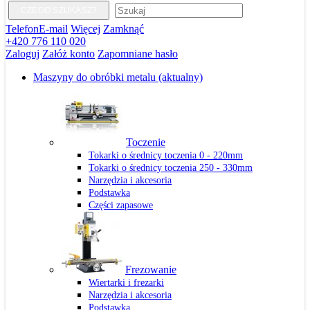
CZEGO SZUKASZ?
Telefon
E-mail
Więcej
Zamknąć
+420 776 110 020
Zaloguj
Załóż konto
Zapomniane hasło
Maszyny do obróbki metalu
(aktualny)
Toczenie
Tokarki o średnicy toczenia 0 - 220mm
Tokarki o średnicy toczenia 250 - 330mm
Narzędzia i akcesoria
Podstawka
Części zapasowe
Frezowanie
Wiertarki i frezarki
Narzędzia i akcesoria
Podstawka