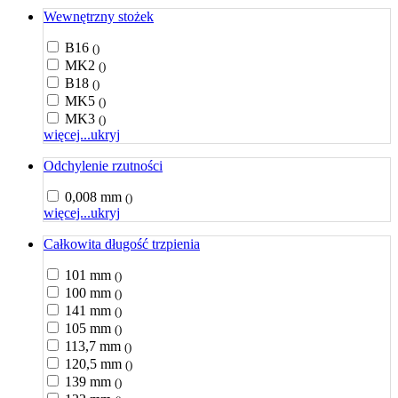
Wewnętrzny stożek
B16
()
MK2
()
B18
()
MK5
()
MK3
()
więcej...
ukryj
Odchylenie rzutności
0,008 mm
()
więcej...
ukryj
Całkowita długość trzpienia
101 mm
()
100 mm
()
141 mm
()
105 mm
()
113,7 mm
()
120,5 mm
()
139 mm
()