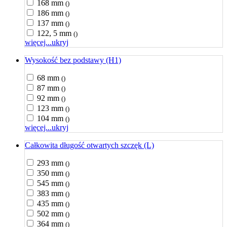
168 mm
()
186 mm
()
137 mm
()
122, 5 mm
()
więcej...
ukryj
Wysokość bez podstawy (H1)
68 mm
()
87 mm
()
92 mm
()
123 mm
()
104 mm
()
więcej...
ukryj
Całkowita długość otwartych szczęk (L)
293 mm
()
350 mm
()
545 mm
()
383 mm
()
435 mm
()
502 mm
()
364 mm
()