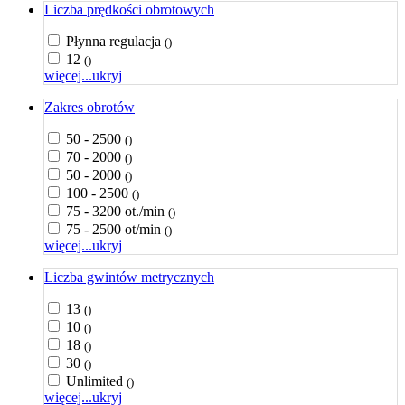
Liczba prędkości obrotowych
Płynna regulacja
()
12
()
więcej...
ukryj
Zakres obrotów
50 - 2500
()
70 - 2000
()
50 - 2000
()
100 - 2500
()
75 - 3200 ot./min
()
75 - 2500 ot/min
()
więcej...
ukryj
Liczba gwintów metrycznych
13
()
10
()
18
()
30
()
Unlimited
()
więcej...
ukryj