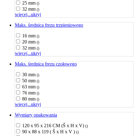
25 mm
()
32 mm
()
więcej...
ukryj
Maks. średnica frezu trzpieniowego
16 mm
()
20 mm
()
32 mm
()
więcej...
ukryj
Maks. średnica frezu czołowego
30 mm
()
50 mm
()
63 mm
()
76 mm
()
80 mm
()
więcej...
ukryj
Wymiary opakowania
120 x 95 x 216 CM (Š x H x V)
()
90 x 88 x 119 ( Š x H x V )
()