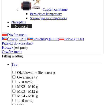
Części zamienne
Bezolejowe kompresory
Screw-type air compressors
Narzędzie
Nowości
Otwórz menu
Česky (CZK)
Slovensky (EUR)
Polski (PLN)
Przejdź do koszyka
0
Koszyk
jest pusty
Otwórz menu
Filtruj według
Typ
Okablowanie Siemensa
()
Gwarancja+
()
1-10 mm
()
MK2 - M10
()
MK3 - M12
()
MK4 - M16
()
1-16 mm
()