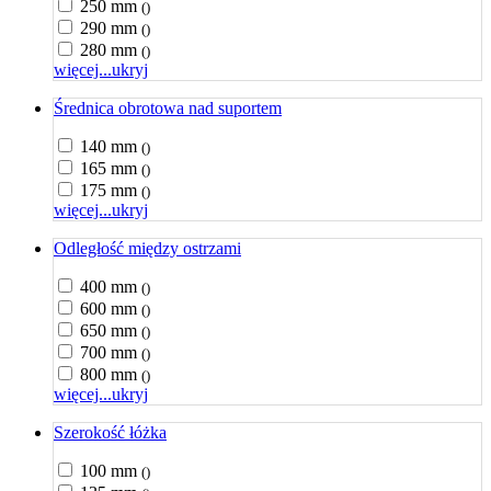
250 mm
()
290 mm
()
280 mm
()
więcej...
ukryj
Średnica obrotowa nad suportem
140 mm
()
165 mm
()
175 mm
()
więcej...
ukryj
Odległość między ostrzami
400 mm
()
600 mm
()
650 mm
()
700 mm
()
800 mm
()
więcej...
ukryj
Szerokość łóżka
100 mm
()