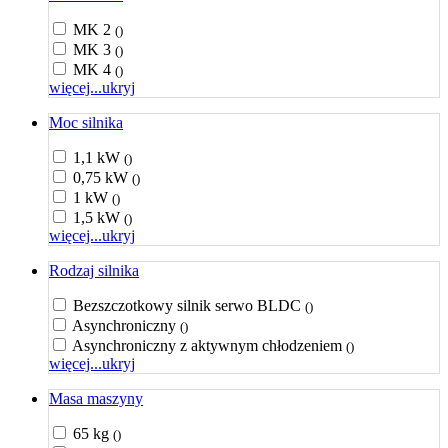
MK 2
()
MK 3
()
MK 4
()
więcej...
ukryj
Moc silnika
1,1 kW
()
0,75 kW
()
1 kW
()
1,5 kW
()
więcej...
ukryj
Rodzaj silnika
Bezszczotkowy silnik serwo BLDC
()
Asynchroniczny
()
Asynchroniczny z aktywnym chłodzeniem
()
więcej...
ukryj
Masa maszyny
65 kg
()