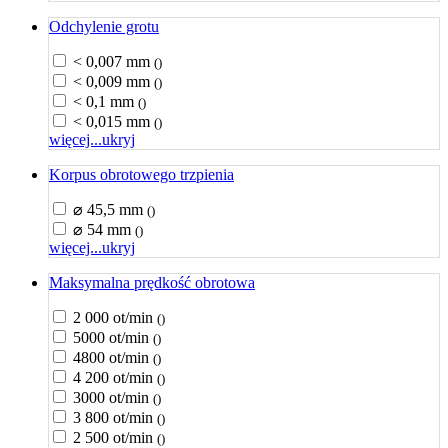
Odchylenie grotu
< 0,007 mm
()
< 0,009 mm
()
< 0,1 mm
()
< 0,015 mm
()
więcej...
ukryj
Korpus obrotowego trzpienia
⌀ 45,5 mm
()
⌀ 54 mm
()
więcej...
ukryj
Maksymalna prędkość obrotowa
2 000 ot/min
()
5000 ot/min
()
4800 ot/min
()
4 200 ot/min
()
3000 ot/min
()
3 800 ot/min
()
2 500 ot/min
()