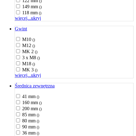
122 mm
()
149 mm
()
118 mm
()
więcej...
ukryj
Gwint
M10
()
M12
()
MK 2
()
3 x M8
()
M18
()
MK 3
()
więcej...
ukryj
Średnica zewnętrzna
41 mm
()
160 mm
()
200 mm
()
85 mm
()
80 mm
()
90 mm
()
36 mm
()