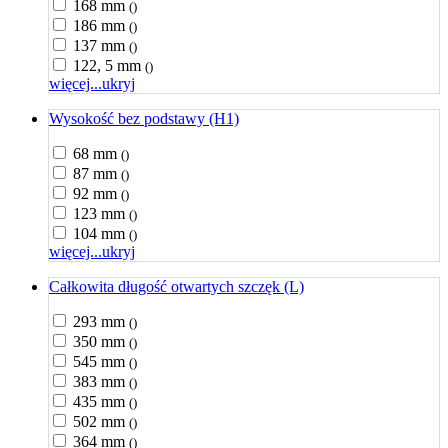
168 mm
()
186 mm
()
137 mm
()
122, 5 mm
()
więcej...
ukryj
Wysokość bez podstawy (H1)
68 mm
()
87 mm
()
92 mm
()
123 mm
()
104 mm
()
więcej...
ukryj
Całkowita długość otwartych szczęk (L)
293 mm
()
350 mm
()
545 mm
()
383 mm
()
435 mm
()
502 mm
()
364 mm
()