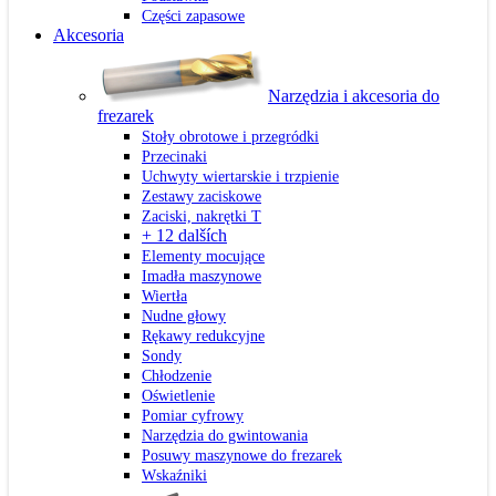
Części zapasowe
Akcesoria
Narzędzia i akcesoria do
frezarek
Stoły obrotowe i przegródki
Przecinaki
Uchwyty wiertarskie i trzpienie
Zestawy zaciskowe
Zaciski, nakrętki T
+ 12 dalších
Elementy mocujące
Imadła maszynowe
Wiertła
Nudne głowy
Rękawy redukcyjne
Sondy
Chłodzenie
Oświetlenie
Pomiar cyfrowy
Narzędzia do gwintowania
Posuwy maszynowe do frezarek
Wskaźniki