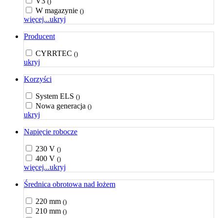
V3
()
W magazynie
()
więcej...
ukryj
Producent
CYRRTEC
()
ukryj
Korzyści
System ELS
()
Nowa generacja
()
ukryj
Napięcie robocze
230 V
()
400 V
()
więcej...
ukryj
Średnica obrotowa nad łożem
220 mm
()
210 mm
()