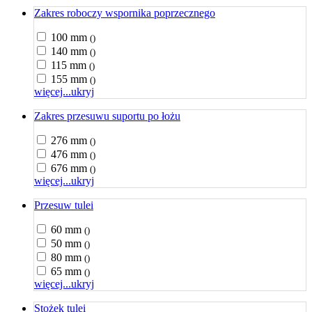
Zakres roboczy wspornika poprzecznego
100 mm
()
140 mm
()
115 mm
()
155 mm
()
więcej...
ukryj
Zakres przesuwu suportu po łożu
276 mm
()
476 mm
()
676 mm
()
więcej...
ukryj
Przesuw tulei
60 mm
()
50 mm
()
80 mm
()
65 mm
()
więcej...
ukryj
Stożek tulei