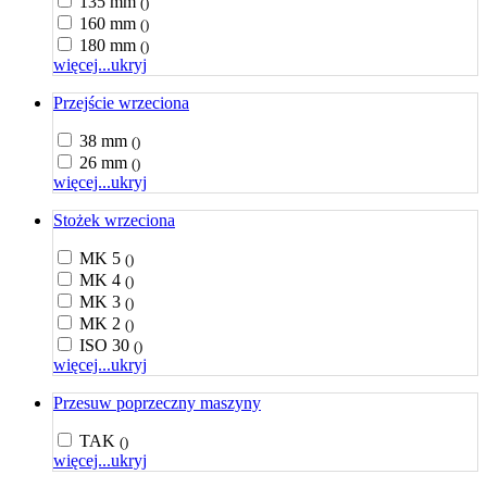
135 mm
()
160 mm
()
180 mm
()
więcej...
ukryj
Przejście wrzeciona
38 mm
()
26 mm
()
więcej...
ukryj
Stożek wrzeciona
MK 5
()
MK 4
()
MK 3
()
MK 2
()
ISO 30
()
więcej...
ukryj
Przesuw poprzeczny maszyny
TAK
()
więcej...
ukryj