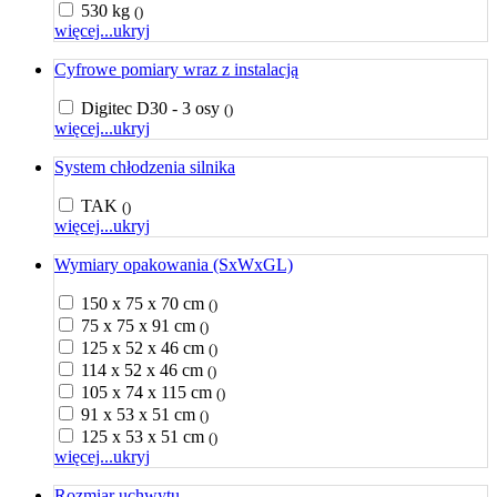
530 kg
()
więcej...
ukryj
Cyfrowe pomiary wraz z instalacją
Digitec D30 - 3 osy
()
więcej...
ukryj
System chłodzenia silnika
TAK
()
więcej...
ukryj
Wymiary opakowania (SxWxGL)
150 x 75 x 70 cm
()
75 x 75 x 91 cm
()
125 x 52 x 46 cm
()
114 x 52 x 46 cm
()
105 x 74 x 115 cm
()
91 x 53 x 51 cm
()
125 x 53 x 51 cm
()
więcej...
ukryj
Rozmiar uchwytu