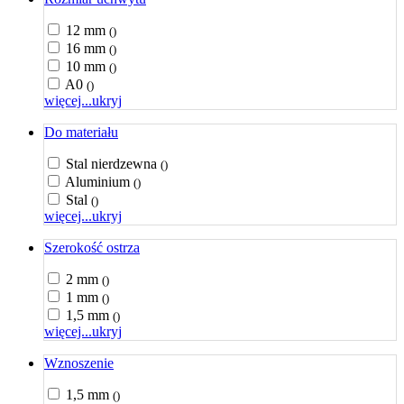
12 mm
()
16 mm
()
10 mm
()
A0
()
więcej...
ukryj
Do materiału
Stal nierdzewna
()
Aluminium
()
Stal
()
więcej...
ukryj
Szerokość ostrza
2 mm
()
1 mm
()
1,5 mm
()
więcej...
ukryj
Wznoszenie
1,5 mm
()