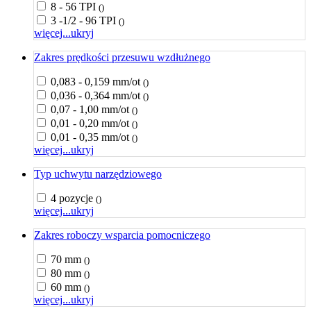
8 - 56 TPI
()
3 -1/2 - 96 TPI
()
więcej...
ukryj
Zakres prędkości przesuwu wzdłużnego
0,083 - 0,159 mm/ot
()
0,036 - 0,364 mm/ot
()
0,07 - 1,00 mm/ot
()
0,01 - 0,20 mm/ot
()
0,01 - 0,35 mm/ot
()
więcej...
ukryj
Typ uchwytu narzędziowego
4 pozycje
()
więcej...
ukryj
Zakres roboczy wsparcia pomocniczego
70 mm
()
80 mm
()
60 mm
()
więcej...
ukryj