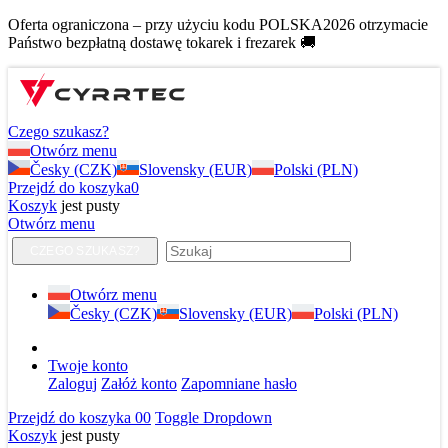
Oferta ograniczona – przy użyciu kodu POLSKA2026 otrzymacie
Państwo bezpłatną dostawę tokarek i frezarek 🚚
Czego szukasz?
Otwórz menu
Česky (CZK)
Slovensky (EUR)
Polski (PLN)
Przejdź do koszyka
0
Koszyk
jest pusty
Otwórz menu
CZEGO SZUKASZ?
Otwórz menu
Česky (CZK)
Slovensky (EUR)
Polski (PLN)
Twoje konto
Zaloguj
Załóż konto
Zapomniane hasło
Przejdź do koszyka
0
0
Toggle Dropdown
Koszyk
jest pusty