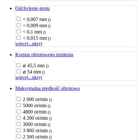
Odchylenie grotu
< 0,007 mm
()
< 0,009 mm
()
< 0,1 mm
()
< 0,015 mm
()
więcej...
ukryj
Korpus obrotowego trzpienia
⌀ 45,5 mm
()
⌀ 54 mm
()
więcej...
ukryj
Maksymalna prędkość obrotowa
2 000 ot/min
()
5000 ot/min
()
4800 ot/min
()
4 200 ot/min
()
3000 ot/min
()
3 800 ot/min
()
2 500 ot/min
()