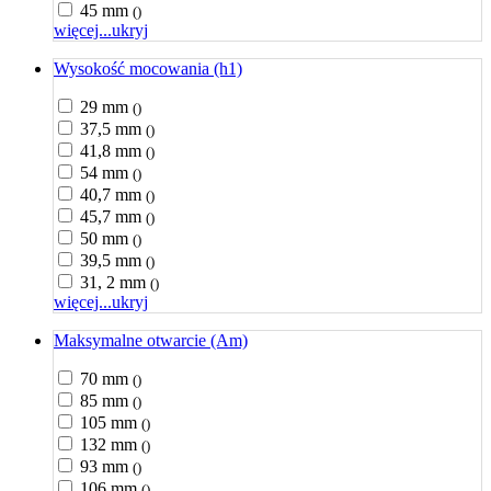
45 mm
()
więcej...
ukryj
Wysokość mocowania (h1)
29 mm
()
37,5 mm
()
41,8 mm
()
54 mm
()
40,7 mm
()
45,7 mm
()
50 mm
()
39,5 mm
()
31, 2 mm
()
więcej...
ukryj
Maksymalne otwarcie (Am)
70 mm
()
85 mm
()
105 mm
()
132 mm
()
93 mm
()
106 mm
()