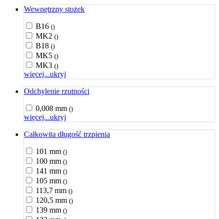
Wewnętrzny stożek
B16
()
MK2
()
B18
()
MK5
()
MK3
()
więcej...
ukryj
Odchylenie rzutności
0,008 mm
()
więcej...
ukryj
Całkowita długość trzpienia
101 mm
()
100 mm
()
141 mm
()
105 mm
()
113,7 mm
()
120,5 mm
()
139 mm
()