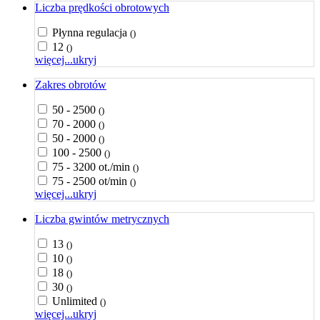
Liczba prędkości obrotowych
Płynna regulacja
()
12
()
więcej...
ukryj
Zakres obrotów
50 - 2500
()
70 - 2000
()
50 - 2000
()
100 - 2500
()
75 - 3200 ot./min
()
75 - 2500 ot/min
()
więcej...
ukryj
Liczba gwintów metrycznych
13
()
10
()
18
()
30
()
Unlimited
()
więcej...
ukryj