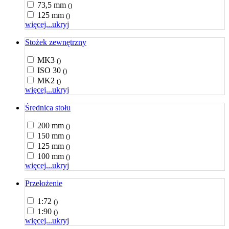
73,5 mm
()
125 mm
()
więcej...
ukryj
Stożek zewnętrzny
MK3
()
ISO 30
()
MK2
()
więcej...
ukryj
Średnica stołu
200 mm
()
150 mm
()
125 mm
()
100 mm
()
więcej...
ukryj
Przełożenie
1:72
()
1:90
()
więcej...
ukryj