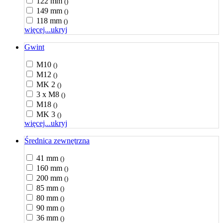
122 mm
()
149 mm
()
118 mm
()
więcej...
ukryj
Gwint
M10
()
M12
()
MK 2
()
3 x M8
()
M18
()
MK 3
()
więcej...
ukryj
Średnica zewnętrzna
41 mm
()
160 mm
()
200 mm
()
85 mm
()
80 mm
()
90 mm
()
36 mm
()