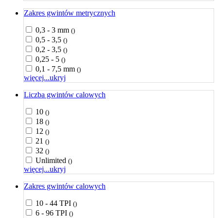
Zakres gwintów metrycznych
0,3 - 3 mm
()
0,5 - 3,5
()
0,2 - 3,5
()
0,25 - 5
()
0,1 - 7,5 mm
()
więcej...
ukryj
Liczba gwintów calowych
10
()
18
()
12
()
21
()
32
()
Unlimited
()
więcej...
ukryj
Zakres gwintów calowych
10 - 44 TPI
()
6 - 96 TPI
()