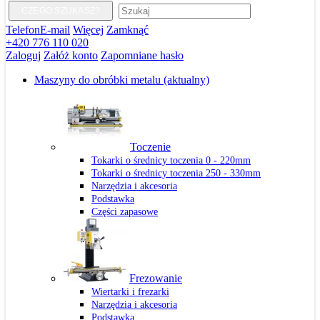
CZEGO SZUKASZ?
Telefon
E-mail
Więcej
Zamknąć
+420 776 110 020
Zaloguj
Załóż konto
Zapomniane hasło
Maszyny do obróbki metalu
(aktualny)
Toczenie
Tokarki o średnicy toczenia 0 - 220mm
Tokarki o średnicy toczenia 250 - 330mm
Narzędzia i akcesoria
Podstawka
Części zapasowe
Frezowanie
Wiertarki i frezarki
Narzędzia i akcesoria
Podstawka