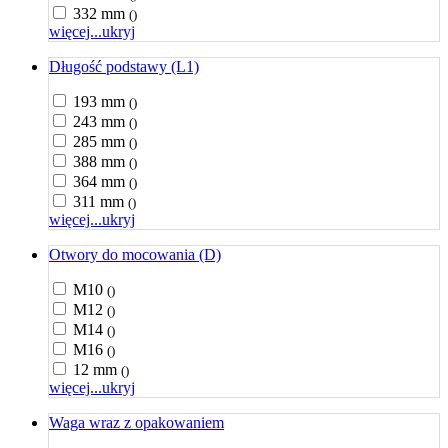
332 mm
()
więcej...
ukryj
Długość podstawy (L1)
193 mm
()
243 mm
()
285 mm
()
388 mm
()
364 mm
()
311 mm
()
więcej...
ukryj
Otwory do mocowania (D)
M10
()
M12
()
M14
()
M16
()
12 mm
()
więcej...
ukryj
Waga wraz z opakowaniem