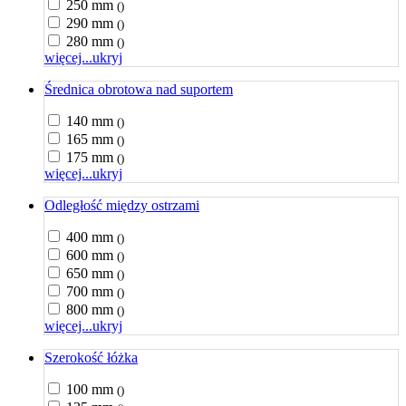
250 mm
()
290 mm
()
280 mm
()
więcej...
ukryj
Średnica obrotowa nad suportem
140 mm
()
165 mm
()
175 mm
()
więcej...
ukryj
Odległość między ostrzami
400 mm
()
600 mm
()
650 mm
()
700 mm
()
800 mm
()
więcej...
ukryj
Szerokość łóżka
100 mm
()