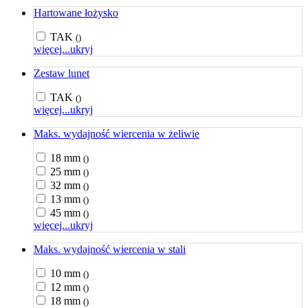
Hartowane łożysko
TAK
()
więcej...
ukryj
Zestaw lunet
TAK
()
więcej...
ukryj
Maks. wydajność wiercenia w żeliwie
18 mm
()
25 mm
()
32 mm
()
13 mm
()
45 mm
()
więcej...
ukryj
Maks. wydajność wiercenia w stali
10 mm
()
12 mm
()
18 mm
()