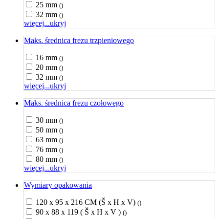
25 mm
()
32 mm
()
więcej...
ukryj
Maks. średnica frezu trzpieniowego
16 mm
()
20 mm
()
32 mm
()
więcej...
ukryj
Maks. średnica frezu czołowego
30 mm
()
50 mm
()
63 mm
()
76 mm
()
80 mm
()
więcej...
ukryj
Wymiary opakowania
120 x 95 x 216 CM (Š x H x V)
()
90 x 88 x 119 ( Š x H x V )
()