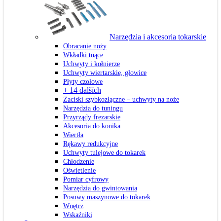
Narzędzia i akcesoria tokarskie
Obracanie noży
Wkładki tnące
Uchwyty i kołnierze
Uchwyty wiertarskie, głowice
Płyty czołowe
+ 14 dalších
Zaciski szybkozłączne – uchwyty na noże
Narzędzia do tuningu
Przyrządy frezarskie
Akcesoria do konika
Wiertła
Rękawy redukcyjne
Uchwyty tulejowe do tokarek
Chłodzenie
Oświetlenie
Pomiar cyfrowy
Narzędzia do gwintowania
Posuwy maszynowe do tokarek
Wnętrz
Wskaźniki