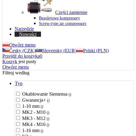
Części zamienne
Bezolejowe kompresory
Screw-type air compressors
Narzędzie
Nowości
Otwórz menu
Česky (CZK)
Slovensky (EUR)
Polski (PLN)
Przejdź do koszyka
0
Koszyk
jest pusty
Otwórz menu
Filtruj według
Typ
Okablowanie Siemensa
()
Gwarancja+
()
1-10 mm
()
MK2 - M10
()
MK3 - M12
()
MK4 - M16
()
1-16 mm
()