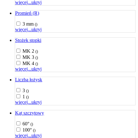
więcej...
ukryj
Promień (R)
3 mm
()
więcej...
ukryj
Stożek stopki
MK 2
()
MK 3
()
MK 4
()
więcej...
ukryj
Liczba łożysk
3
()
1
()
więcej...
ukryj
Kąt szczytowy
60°
()
100°
()
więcej...
ukryj