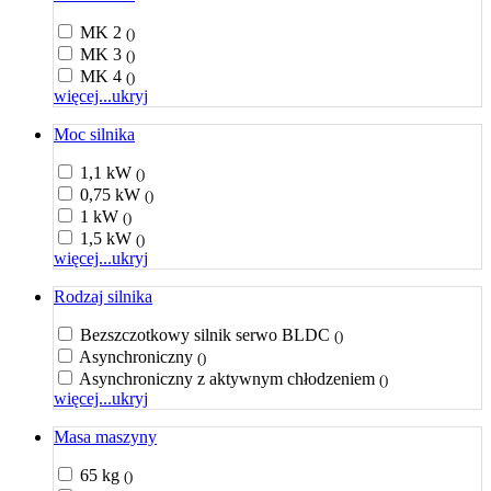
MK 2
()
MK 3
()
MK 4
()
więcej...
ukryj
Moc silnika
1,1 kW
()
0,75 kW
()
1 kW
()
1,5 kW
()
więcej...
ukryj
Rodzaj silnika
Bezszczotkowy silnik serwo BLDC
()
Asynchroniczny
()
Asynchroniczny z aktywnym chłodzeniem
()
więcej...
ukryj
Masa maszyny
65 kg
()