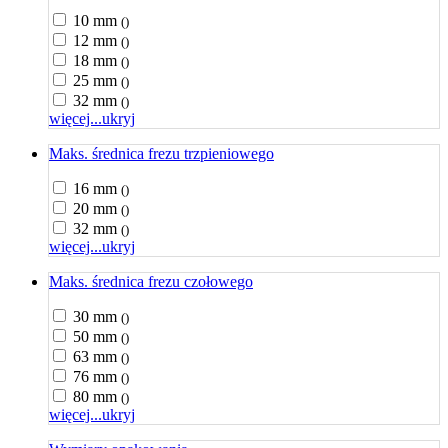
10 mm
()
12 mm
()
18 mm
()
25 mm
()
32 mm
()
więcej...
ukryj
Maks. średnica frezu trzpieniowego
16 mm
()
20 mm
()
32 mm
()
więcej...
ukryj
Maks. średnica frezu czołowego
30 mm
()
50 mm
()
63 mm
()
76 mm
()
80 mm
()
więcej...
ukryj