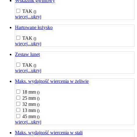
Wskaźnik gwintowy
TAK
()
więcej...
ukryj
Hartowane łożysko
TAK
()
więcej...
ukryj
Zestaw lunet
TAK
()
więcej...
ukryj
Maks. wydajność wiercenia w żeliwie
18 mm
()
25 mm
()
32 mm
()
13 mm
()
45 mm
()
więcej...
ukryj
Maks. wydajność wiercenia w stali