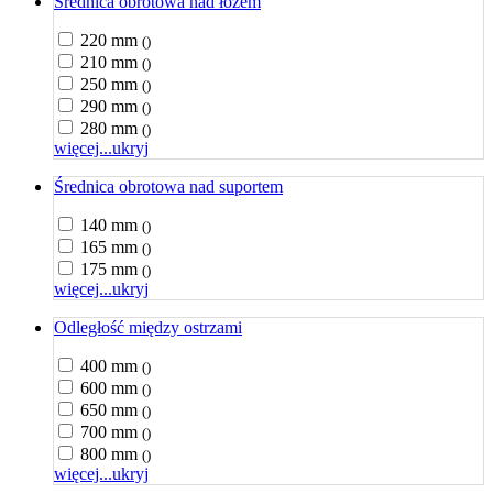
Średnica obrotowa nad łożem
220 mm
()
210 mm
()
250 mm
()
290 mm
()
280 mm
()
więcej...
ukryj
Średnica obrotowa nad suportem
140 mm
()
165 mm
()
175 mm
()
więcej...
ukryj
Odległość między ostrzami
400 mm
()
600 mm
()
650 mm
()
700 mm
()
800 mm
()
więcej...
ukryj