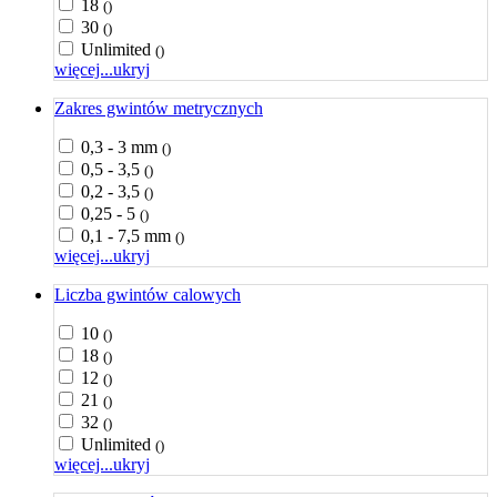
18
()
30
()
Unlimited
()
więcej...
ukryj
Zakres gwintów metrycznych
0,3 - 3 mm
()
0,5 - 3,5
()
0,2 - 3,5
()
0,25 - 5
()
0,1 - 7,5 mm
()
więcej...
ukryj
Liczba gwintów calowych
10
()
18
()
12
()
21
()
32
()
Unlimited
()
więcej...
ukryj