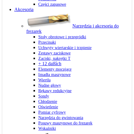
Części zapasowe
Akcesoria
Narzędzia i akcesoria do
frezarek
Stoły obrotowe i przegródki
Przecinaki
Uchwyty wiertarskie i trzpienie
Zestawy zaciskowe
Zaciski, nakrętki T
+ 12 dalších
Elementy mocujące
Imadła maszynowe
Wiertła
Nudne głowy
Rękawy redukcyjne
Sondy
Chłodzenie
Oświetlenie
Pomiar cyfrowy
Narzędzia do gwintowania
Posuwy maszynowe do frezarek
Wskaźniki