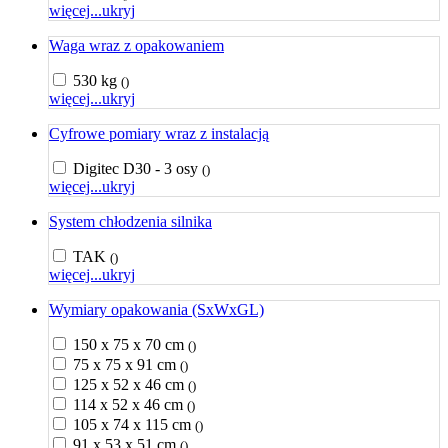
więcej...
ukryj
Waga wraz z opakowaniem
530 kg
()
więcej...
ukryj
Cyfrowe pomiary wraz z instalacją
Digitec D30 - 3 osy
()
więcej...
ukryj
System chłodzenia silnika
TAK
()
więcej...
ukryj
Wymiary opakowania (SxWxGL)
150 x 75 x 70 cm
()
75 x 75 x 91 cm
()
125 x 52 x 46 cm
()
114 x 52 x 46 cm
()
105 x 74 x 115 cm
()
91 x 53 x 51 cm
()