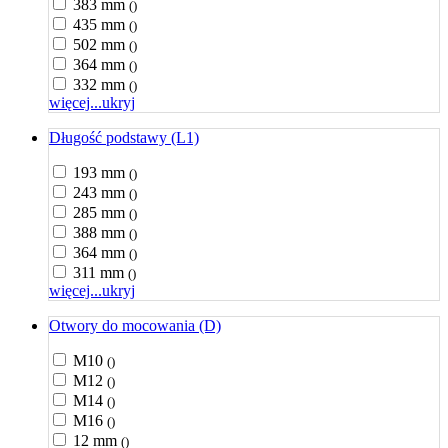
383 mm
()
435 mm
()
502 mm
()
364 mm
()
332 mm
()
więcej...
ukryj
Długość podstawy (L1)
193 mm
()
243 mm
()
285 mm
()
388 mm
()
364 mm
()
311 mm
()
więcej...
ukryj
Otwory do mocowania (D)
M10
()
M12
()
M14
()
M16
()
12 mm
()