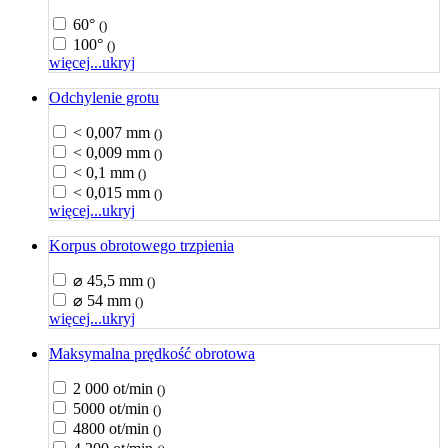
60°
()
100°
()
więcej...
ukryj
Odchylenie grotu
< 0,007 mm
()
< 0,009 mm
()
< 0,1 mm
()
< 0,015 mm
()
więcej...
ukryj
Korpus obrotowego trzpienia
⌀ 45,5 mm
()
⌀ 54 mm
()
więcej...
ukryj
Maksymalna prędkość obrotowa
2 000 ot/min
()
5000 ot/min
()
4800 ot/min
()