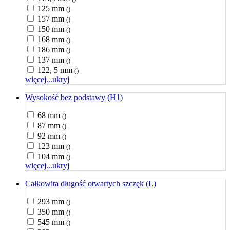
125 mm
()
157 mm
()
150 mm
()
168 mm
()
186 mm
()
137 mm
()
122, 5 mm
()
więcej...
ukryj
Wysokość bez podstawy (H1)
68 mm
()
87 mm
()
92 mm
()
123 mm
()
104 mm
()
więcej...
ukryj
Całkowita długość otwartych szczęk (L)
293 mm
()
350 mm
()
545 mm
()