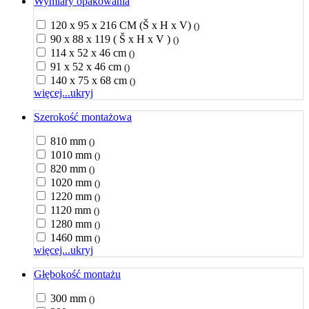
Wymiary opakowania
120 x 95 x 216 CM (Š x H x V)
()
90 x 88 x 119 ( Š x H x V )
()
114 x 52 x 46 cm
()
91 x 52 x 46 cm
()
140 x 75 x 68 cm
()
więcej...
ukryj
Szerokość montażowa
810 mm
()
1010 mm
()
820 mm
()
1020 mm
()
1220 mm
()
1120 mm
()
1280 mm
()
1460 mm
()
więcej...
ukryj
Głębokość montażu
300 mm
()