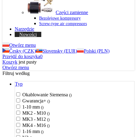
Części zamienne
Bezolejowe kompresory
Screw-type air compressors
Narzędzie
Nowości
Otwórz menu
Česky (CZK)
Slovensky (EUR)
Polski (PLN)
Przejdź do koszyka
0
Koszyk
jest pusty
Otwórz menu
Filtruj według
Typ
Okablowanie Siemensa
()
Gwarancja+
()
1-10 mm
()
MK2 - M10
()
MK3 - M12
()
MK4 - M16
()
1-16 mm
()