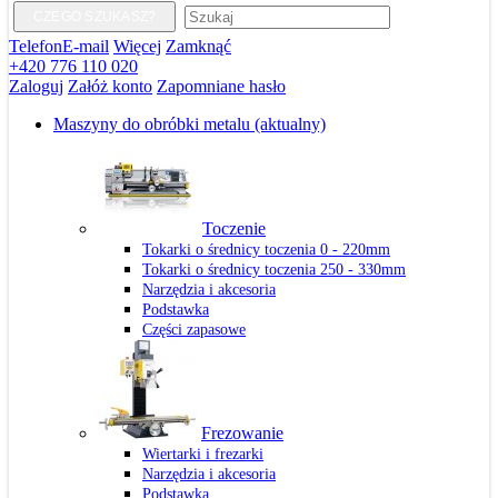
CZEGO SZUKASZ?
Telefon
E-mail
Więcej
Zamknąć
+420 776 110 020
Zaloguj
Załóż konto
Zapomniane hasło
Maszyny do obróbki metalu
(aktualny)
Toczenie
Tokarki o średnicy toczenia 0 - 220mm
Tokarki o średnicy toczenia 250 - 330mm
Narzędzia i akcesoria
Podstawka
Części zapasowe
Frezowanie
Wiertarki i frezarki
Narzędzia i akcesoria
Podstawka