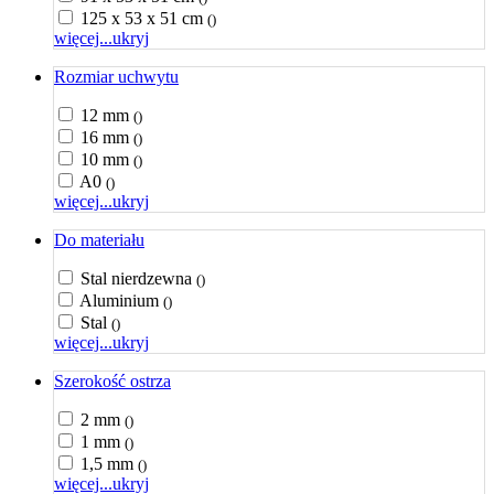
125 x 53 x 51 cm
()
więcej...
ukryj
Rozmiar uchwytu
12 mm
()
16 mm
()
10 mm
()
A0
()
więcej...
ukryj
Do materiału
Stal nierdzewna
()
Aluminium
()
Stal
()
więcej...
ukryj
Szerokość ostrza
2 mm
()
1 mm
()
1,5 mm
()
więcej...
ukryj