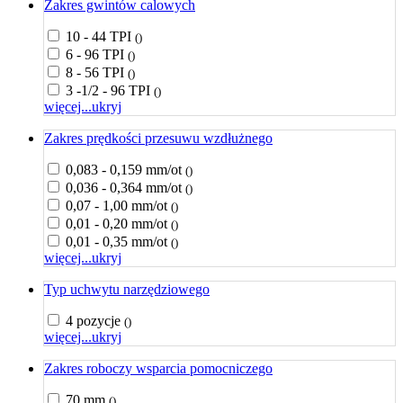
Zakres gwintów calowych
10 - 44 TPI
()
6 - 96 TPI
()
8 - 56 TPI
()
3 -1/2 - 96 TPI
()
więcej...
ukryj
Zakres prędkości przesuwu wzdłużnego
0,083 - 0,159 mm/ot
()
0,036 - 0,364 mm/ot
()
0,07 - 1,00 mm/ot
()
0,01 - 0,20 mm/ot
()
0,01 - 0,35 mm/ot
()
więcej...
ukryj
Typ uchwytu narzędziowego
4 pozycje
()
więcej...
ukryj
Zakres roboczy wsparcia pomocniczego
70 mm
()