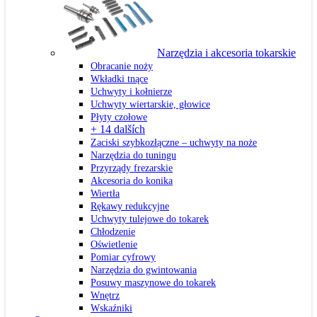
Narzędzia i akcesoria tokarskie
Obracanie noży
Wkładki tnące
Uchwyty i kołnierze
Uchwyty wiertarskie, głowice
Płyty czołowe
+ 14 dalších
Zaciski szybkozłączne – uchwyty na noże
Narzędzia do tuningu
Przyrządy frezarskie
Akcesoria do konika
Wiertła
Rękawy redukcyjne
Uchwyty tulejowe do tokarek
Chłodzenie
Oświetlenie
Pomiar cyfrowy
Narzędzia do gwintowania
Posuwy maszynowe do tokarek
Wnętrz
Wskaźniki