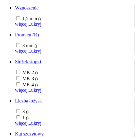
Wznoszenie
1,5 mm
()
więcej...
ukryj
Promień (R)
3 mm
()
więcej...
ukryj
Stożek stopki
MK 2
()
MK 3
()
MK 4
()
więcej...
ukryj
Liczba łożysk
3
()
1
()
więcej...
ukryj
Kąt szczytowy