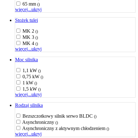
65 mm
()
więcej...
ukryj
Stożek tulei
MK 2
()
MK 3
()
MK 4
()
więcej...
ukryj
Moc silnika
1,1 kW
()
0,75 kW
()
1 kW
()
1,5 kW
()
więcej...
ukryj
Rodzaj silnika
Bezszczotkowy silnik serwo BLDC
()
Asynchroniczny
()
Asynchroniczny z aktywnym chłodzeniem
()
więcej...
ukryj