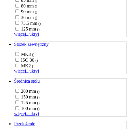
85 mm
()
80 mm
()
90 mm
()
36 mm
()
73,5 mm
()
125 mm
()
więcej...
ukryj
Stożek zewnętrzny
MK3
()
ISO 30
()
MK2
()
więcej...
ukryj
Średnica stołu
200 mm
()
150 mm
()
125 mm
()
100 mm
()
więcej...
ukryj
Przełożenie