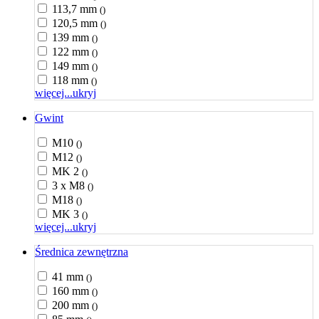
113,7 mm
()
120,5 mm
()
139 mm
()
122 mm
()
149 mm
()
118 mm
()
więcej...
ukryj
Gwint
M10
()
M12
()
MK 2
()
3 x M8
()
M18
()
MK 3
()
więcej...
ukryj
Średnica zewnętrzna
41 mm
()
160 mm
()
200 mm
()