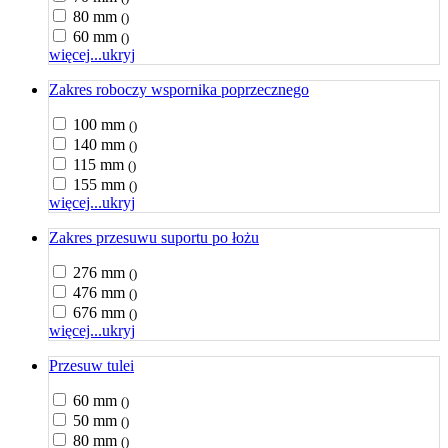
80 mm
()
60 mm
()
więcej...
ukryj
Zakres roboczy wspornika poprzecznego
100 mm
()
140 mm
()
115 mm
()
155 mm
()
więcej...
ukryj
Zakres przesuwu suportu po łożu
276 mm
()
476 mm
()
676 mm
()
więcej...
ukryj
Przesuw tulei
60 mm
()
50 mm
()
80 mm
()