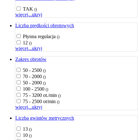
TAK
()
więcej...
ukryj
Liczba prędkości obrotowych
Płynna regulacja
()
12
()
więcej...
ukryj
Zakres obrotów
50 - 2500
()
70 - 2000
()
50 - 2000
()
100 - 2500
()
75 - 3200 ot./min
()
75 - 2500 ot/min
()
więcej...
ukryj
Liczba gwintów metrycznych
13
()
10
()