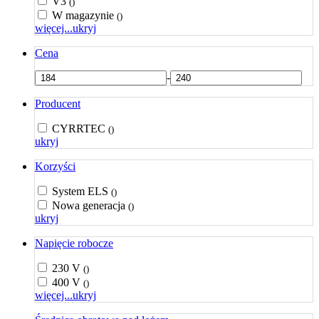
V3
()
W magazynie
()
więcej...
ukryj
Cena
-
Producent
CYRRTEC
()
ukryj
Korzyści
System ELS
()
Nowa generacja
()
ukryj
Napięcie robocze
230 V
()
400 V
()
więcej...
ukryj