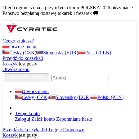
Oferta ograniczona – przy użyciu kodu POLSKA2026 otrzymacie
Państwo bezpłatną dostawę tokarek i frezarek 🚚
Czego szukasz?
Otwórz menu
Česky (CZK)
Slovensky (EUR)
Polski (PLN)
Przejdź do koszyka
0
Koszyk
jest pusty
Otwórz menu
CZEGO SZUKASZ?
Otwórz menu
Česky (CZK)
Slovensky (EUR)
Polski (PLN)
Twoje konto
Zaloguj
Załóż konto
Zapomniane hasło
Przejdź do koszyka
0
0
Toggle Dropdown
Koszyk
jest pusty