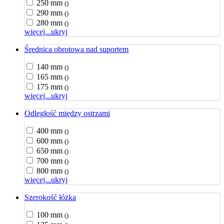
250 mm
()
290 mm
()
280 mm
()
więcej...
ukryj
Średnica obrotowa nad suportem
140 mm
()
165 mm
()
175 mm
()
więcej...
ukryj
Odległość między ostrzami
400 mm
()
600 mm
()
650 mm
()
700 mm
()
800 mm
()
więcej...
ukryj
Szerokość łóżka
100 mm
()