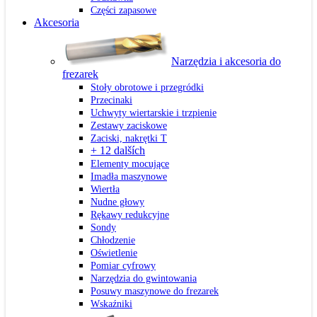
Części zapasowe
Akcesoria
Narzędzia i akcesoria do
frezarek
Stoły obrotowe i przegródki
Przecinaki
Uchwyty wiertarskie i trzpienie
Zestawy zaciskowe
Zaciski, nakrętki T
+ 12 dalších
Elementy mocujące
Imadła maszynowe
Wiertła
Nudne głowy
Rękawy redukcyjne
Sondy
Chłodzenie
Oświetlenie
Pomiar cyfrowy
Narzędzia do gwintowania
Posuwy maszynowe do frezarek
Wskaźniki