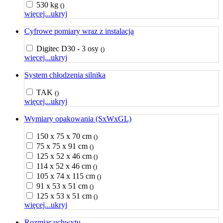
530 kg
()
więcej...
ukryj
Cyfrowe pomiary wraz z instalacją
Digitec D30 - 3 osy
()
więcej...
ukryj
System chłodzenia silnika
TAK
()
więcej...
ukryj
Wymiary opakowania (SxWxGL)
150 x 75 x 70 cm
()
75 x 75 x 91 cm
()
125 x 52 x 46 cm
()
114 x 52 x 46 cm
()
105 x 74 x 115 cm
()
91 x 53 x 51 cm
()
125 x 53 x 51 cm
()
więcej...
ukryj
Rozmiar uchwytu