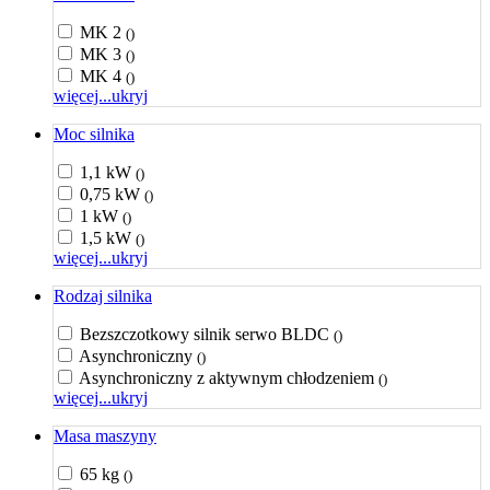
MK 2
()
MK 3
()
MK 4
()
więcej...
ukryj
Moc silnika
1,1 kW
()
0,75 kW
()
1 kW
()
1,5 kW
()
więcej...
ukryj
Rodzaj silnika
Bezszczotkowy silnik serwo BLDC
()
Asynchroniczny
()
Asynchroniczny z aktywnym chłodzeniem
()
więcej...
ukryj
Masa maszyny
65 kg
()