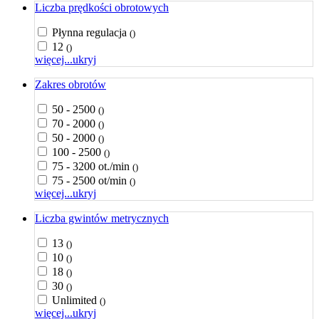
Liczba prędkości obrotowych
Płynna regulacja
()
12
()
więcej...
ukryj
Zakres obrotów
50 - 2500
()
70 - 2000
()
50 - 2000
()
100 - 2500
()
75 - 3200 ot./min
()
75 - 2500 ot/min
()
więcej...
ukryj
Liczba gwintów metrycznych
13
()
10
()
18
()
30
()
Unlimited
()
więcej...
ukryj