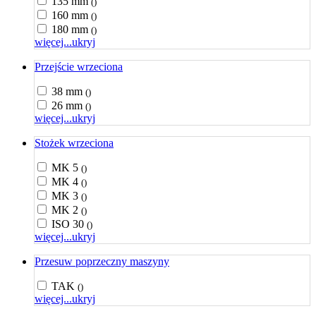
135 mm
()
160 mm
()
180 mm
()
więcej...
ukryj
Przejście wrzeciona
38 mm
()
26 mm
()
więcej...
ukryj
Stożek wrzeciona
MK 5
()
MK 4
()
MK 3
()
MK 2
()
ISO 30
()
więcej...
ukryj
Przesuw poprzeczny maszyny
TAK
()
więcej...
ukryj