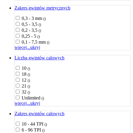
Zakres gwintów metrycznych
0,3 - 3 mm
()
0,5 - 3,5
()
0,2 - 3,5
()
0,25 - 5
()
0,1 - 7,5 mm
()
więcej...
ukryj
Liczba gwintów calowych
10
()
18
()
12
()
21
()
32
()
Unlimited
()
więcej...
ukryj
Zakres gwintów calowych
10 - 44 TPI
()
6 - 96 TPI
()