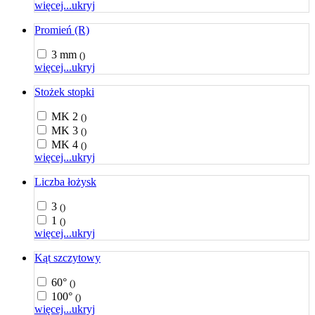
więcej...
ukryj
Promień (R)
3 mm
()
więcej...
ukryj
Stożek stopki
MK 2
()
MK 3
()
MK 4
()
więcej...
ukryj
Liczba łożysk
3
()
1
()
więcej...
ukryj
Kąt szczytowy
60°
()
100°
()
więcej...
ukryj