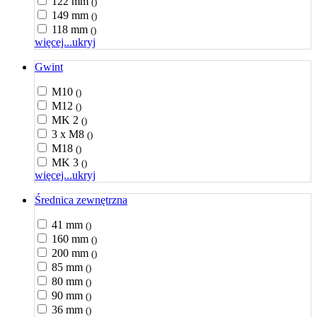
122 mm
()
149 mm
()
118 mm
()
więcej...
ukryj
Gwint
M10
()
M12
()
MK 2
()
3 x M8
()
M18
()
MK 3
()
więcej...
ukryj
Średnica zewnętrzna
41 mm
()
160 mm
()
200 mm
()
85 mm
()
80 mm
()
90 mm
()
36 mm
()