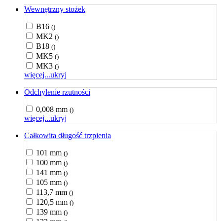
Wewnętrzny stożek
B16
()
MK2
()
B18
()
MK5
()
MK3
()
więcej...
ukryj
Odchylenie rzutności
0,008 mm
()
więcej...
ukryj
Całkowita długość trzpienia
101 mm
()
100 mm
()
141 mm
()
105 mm
()
113,7 mm
()
120,5 mm
()
139 mm
()