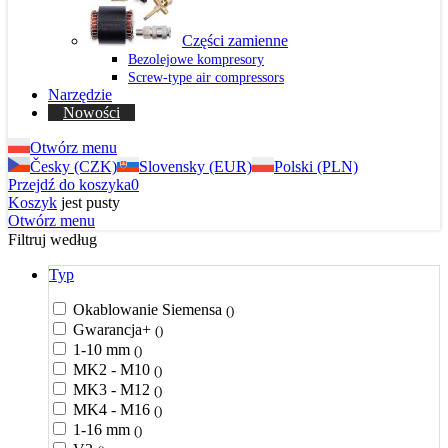
Części zamienne
Bezolejowe kompresory
Screw-type air compressors
Narzędzie
Nowości
Otwórz menu
Česky (CZK)
Slovensky (EUR)
Polski (PLN)
Przejdź do koszyka
0
Koszyk
jest pusty
Otwórz menu
Filtruj według
Typ
Okablowanie Siemensa
()
Gwarancja+
()
1-10 mm
()
MK2 - M10
()
MK3 - M12
()
MK4 - M16
()
1-16 mm
()