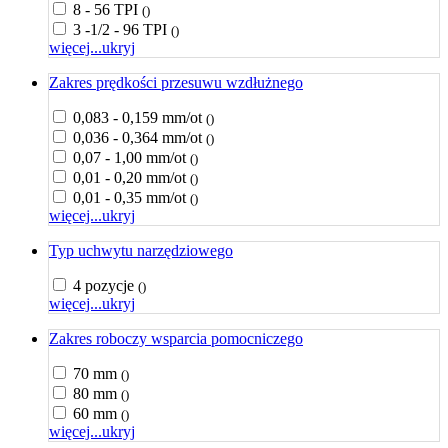
8 - 56 TPI
()
3 -1/2 - 96 TPI
()
więcej...
ukryj
Zakres prędkości przesuwu wzdłużnego
0,083 - 0,159 mm/ot
()
0,036 - 0,364 mm/ot
()
0,07 - 1,00 mm/ot
()
0,01 - 0,20 mm/ot
()
0,01 - 0,35 mm/ot
()
więcej...
ukryj
Typ uchwytu narzędziowego
4 pozycje
()
więcej...
ukryj
Zakres roboczy wsparcia pomocniczego
70 mm
()
80 mm
()
60 mm
()
więcej...
ukryj