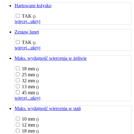
Hartowane łożysko
TAK
()
więcej...
ukryj
Zestaw lunet
TAK
()
więcej...
ukryj
Maks. wydajność wiercenia w żeliwie
18 mm
()
25 mm
()
32 mm
()
13 mm
()
45 mm
()
więcej...
ukryj
Maks. wydajność wiercenia w stali
10 mm
()
12 mm
()
18 mm
()