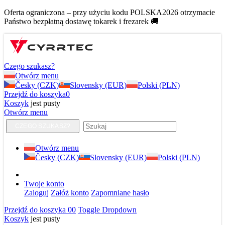
Oferta ograniczona – przy użyciu kodu POLSKA2026 otrzymacie
Państwo bezpłatną dostawę tokarek i frezarek 🚚
Czego szukasz?
Otwórz menu
Česky (CZK)
Slovensky (EUR)
Polski (PLN)
Przejdź do koszyka
0
Koszyk
jest pusty
Otwórz menu
CZEGO SZUKASZ?
Otwórz menu
Česky (CZK)
Slovensky (EUR)
Polski (PLN)
Twoje konto
Zaloguj
Załóż konto
Zapomniane hasło
Przejdź do koszyka
0
0
Toggle Dropdown
Koszyk
jest pusty