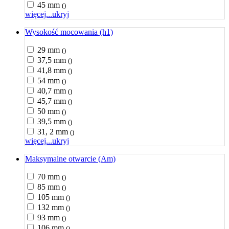
45 mm
()
więcej...
ukryj
Wysokość mocowania (h1)
29 mm
()
37,5 mm
()
41,8 mm
()
54 mm
()
40,7 mm
()
45,7 mm
()
50 mm
()
39,5 mm
()
31, 2 mm
()
więcej...
ukryj
Maksymalne otwarcie (Am)
70 mm
()
85 mm
()
105 mm
()
132 mm
()
93 mm
()
106 mm
()