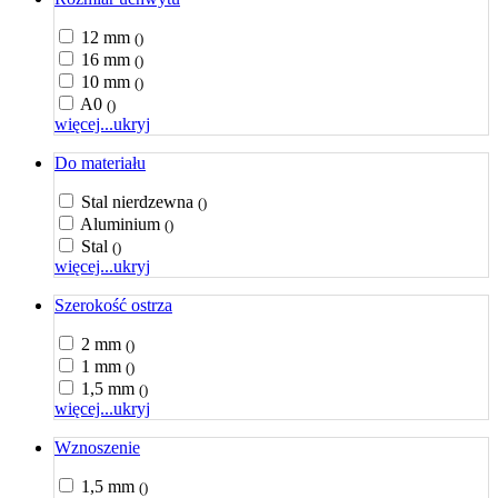
12 mm
()
16 mm
()
10 mm
()
A0
()
więcej...
ukryj
Do materiału
Stal nierdzewna
()
Aluminium
()
Stal
()
więcej...
ukryj
Szerokość ostrza
2 mm
()
1 mm
()
1,5 mm
()
więcej...
ukryj
Wznoszenie
1,5 mm
()