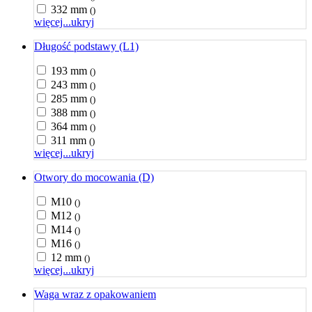
332 mm
()
więcej...
ukryj
Długość podstawy (L1)
193 mm
()
243 mm
()
285 mm
()
388 mm
()
364 mm
()
311 mm
()
więcej...
ukryj
Otwory do mocowania (D)
M10
()
M12
()
M14
()
M16
()
12 mm
()
więcej...
ukryj
Waga wraz z opakowaniem