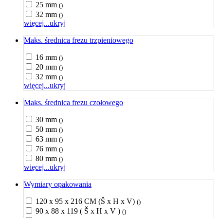
25 mm
()
32 mm
()
więcej...
ukryj
Maks. średnica frezu trzpieniowego
16 mm
()
20 mm
()
32 mm
()
więcej...
ukryj
Maks. średnica frezu czołowego
30 mm
()
50 mm
()
63 mm
()
76 mm
()
80 mm
()
więcej...
ukryj
Wymiary opakowania
120 x 95 x 216 CM (Š x H x V)
()
90 x 88 x 119 ( Š x H x V )
()