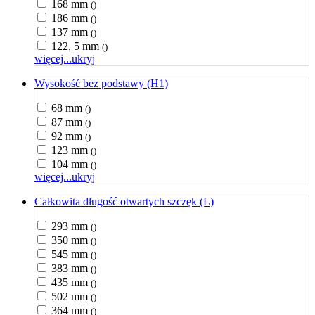
168 mm
()
186 mm
()
137 mm
()
122, 5 mm
()
więcej...
ukryj
Wysokość bez podstawy (H1)
68 mm
()
87 mm
()
92 mm
()
123 mm
()
104 mm
()
więcej...
ukryj
Całkowita długość otwartych szczęk (L)
293 mm
()
350 mm
()
545 mm
()
383 mm
()
435 mm
()
502 mm
()
364 mm
()