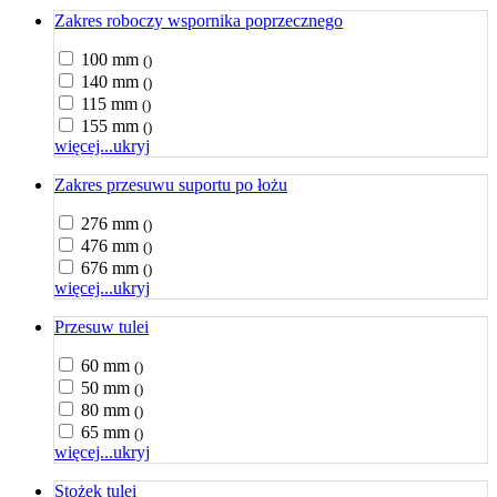
Zakres roboczy wspornika poprzecznego
100 mm
()
140 mm
()
115 mm
()
155 mm
()
więcej...
ukryj
Zakres przesuwu suportu po łożu
276 mm
()
476 mm
()
676 mm
()
więcej...
ukryj
Przesuw tulei
60 mm
()
50 mm
()
80 mm
()
65 mm
()
więcej...
ukryj
Stożek tulei