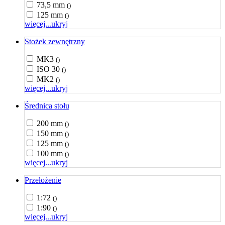
73,5 mm
()
125 mm
()
więcej...
ukryj
Stożek zewnętrzny
MK3
()
ISO 30
()
MK2
()
więcej...
ukryj
Średnica stołu
200 mm
()
150 mm
()
125 mm
()
100 mm
()
więcej...
ukryj
Przełożenie
1:72
()
1:90
()
więcej...
ukryj