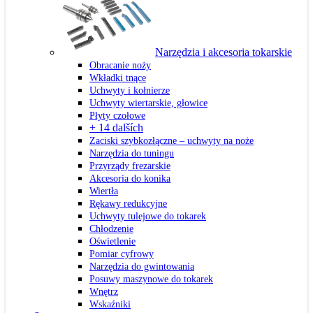
Narzędzia i akcesoria tokarskie
Obracanie noży
Wkładki tnące
Uchwyty i kołnierze
Uchwyty wiertarskie, głowice
Płyty czołowe
+ 14 dalších
Zaciski szybkozłączne – uchwyty na noże
Narzędzia do tuningu
Przyrządy frezarskie
Akcesoria do konika
Wiertła
Rękawy redukcyjne
Uchwyty tulejowe do tokarek
Chłodzenie
Oświetlenie
Pomiar cyfrowy
Narzędzia do gwintowania
Posuwy maszynowe do tokarek
Wnętrz
Wskaźniki