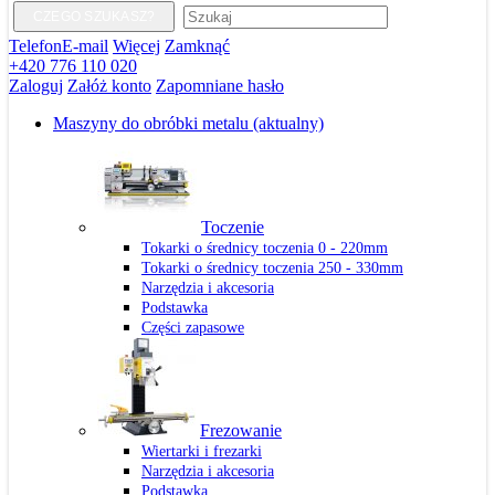
CZEGO SZUKASZ?
Telefon
E-mail
Więcej
Zamknąć
+420 776 110 020
Zaloguj
Załóż konto
Zapomniane hasło
Maszyny do obróbki metalu
(aktualny)
Toczenie
Tokarki o średnicy toczenia 0 - 220mm
Tokarki o średnicy toczenia 250 - 330mm
Narzędzia i akcesoria
Podstawka
Części zapasowe
Frezowanie
Wiertarki i frezarki
Narzędzia i akcesoria
Podstawka