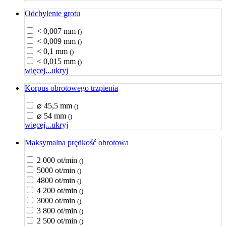
Odchylenie grotu
< 0,007 mm
()
< 0,009 mm
()
< 0,1 mm
()
< 0,015 mm
()
więcej...
ukryj
Korpus obrotowego trzpienia
⌀ 45,5 mm
()
⌀ 54 mm
()
więcej...
ukryj
Maksymalna prędkość obrotowa
2 000 ot/min
()
5000 ot/min
()
4800 ot/min
()
4 200 ot/min
()
3000 ot/min
()
3 800 ot/min
()
2 500 ot/min
()