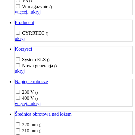
V3
()
W magazynie
()
więcej...
ukryj
Producent
CYRRTEC
()
ukryj
Korzyści
System ELS
()
Nowa generacja
()
ukryj
Napięcie robocze
230 V
()
400 V
()
więcej...
ukryj
Średnica obrotowa nad łożem
220 mm
()
210 mm
()