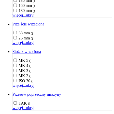
135 mm
()
160 mm
()
180 mm
()
więcej...
ukryj
Przejście wrzeciona
38 mm
()
26 mm
()
więcej...
ukryj
Stożek wrzeciona
MK 5
()
MK 4
()
MK 3
()
MK 2
()
ISO 30
()
więcej...
ukryj
Przesuw poprzeczny maszyny
TAK
()
więcej...
ukryj