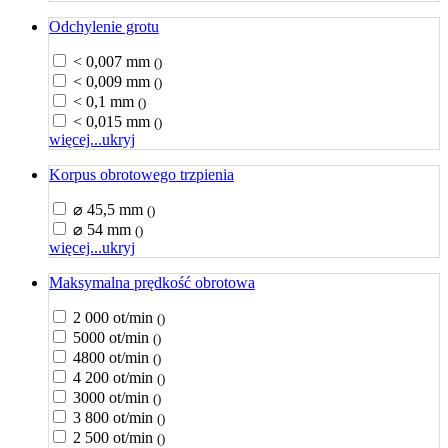
Odchylenie grotu
< 0,007 mm
()
< 0,009 mm
()
< 0,1 mm
()
< 0,015 mm
()
więcej...
ukryj
Korpus obrotowego trzpienia
⌀ 45,5 mm
()
⌀ 54 mm
()
więcej...
ukryj
Maksymalna prędkość obrotowa
2 000 ot/min
()
5000 ot/min
()
4800 ot/min
()
4 200 ot/min
()
3000 ot/min
()
3 800 ot/min
()
2 500 ot/min
()