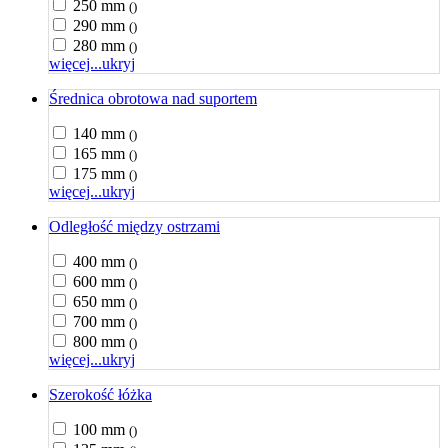
250 mm
()
290 mm
()
280 mm
()
więcej...
ukryj
Średnica obrotowa nad suportem
140 mm
()
165 mm
()
175 mm
()
więcej...
ukryj
Odległość między ostrzami
400 mm
()
600 mm
()
650 mm
()
700 mm
()
800 mm
()
więcej...
ukryj
Szerokość łóżka
100 mm
()