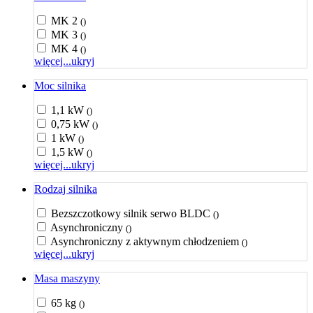
MK 2
()
MK 3
()
MK 4
()
więcej...
ukryj
Moc silnika
1,1 kW
()
0,75 kW
()
1 kW
()
1,5 kW
()
więcej...
ukryj
Rodzaj silnika
Bezszczotkowy silnik serwo BLDC
()
Asynchroniczny
()
Asynchroniczny z aktywnym chłodzeniem
()
więcej...
ukryj
Masa maszyny
65 kg
()