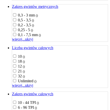
Zakres gwintów metrycznych
0,3 - 3 mm
()
0,5 - 3,5
()
0,2 - 3,5
()
0,25 - 5
()
0,1 - 7,5 mm
()
więcej...
ukryj
Liczba gwintów calowych
10
()
18
()
12
()
21
()
32
()
Unlimited
()
więcej...
ukryj
Zakres gwintów calowych
10 - 44 TPI
()
6 - 96 TPI
()