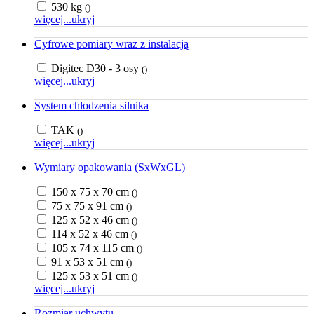
530 kg
()
więcej...
ukryj
Cyfrowe pomiary wraz z instalacją
Digitec D30 - 3 osy
()
więcej...
ukryj
System chłodzenia silnika
TAK
()
więcej...
ukryj
Wymiary opakowania (SxWxGL)
150 x 75 x 70 cm
()
75 x 75 x 91 cm
()
125 x 52 x 46 cm
()
114 x 52 x 46 cm
()
105 x 74 x 115 cm
()
91 x 53 x 51 cm
()
125 x 53 x 51 cm
()
więcej...
ukryj
Rozmiar uchwytu