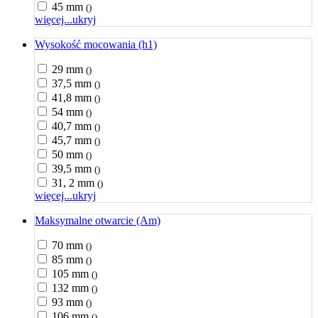
45 mm
()
więcej...
ukryj
Wysokość mocowania (h1)
29 mm
()
37,5 mm
()
41,8 mm
()
54 mm
()
40,7 mm
()
45,7 mm
()
50 mm
()
39,5 mm
()
31, 2 mm
()
więcej...
ukryj
Maksymalne otwarcie (Am)
70 mm
()
85 mm
()
105 mm
()
132 mm
()
93 mm
()
106 mm
()