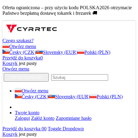
Oferta ograniczona – przy użyciu kodu POLSKA2026 otrzymacie
Państwo bezpłatną dostawę tokarek i frezarek 🚚
Czego szukasz?
Otwórz menu
Česky (CZK)
Slovensky (EUR)
Polski (PLN)
Przejdź do koszyka
0
Koszyk
jest pusty
Otwórz menu
CZEGO SZUKASZ?
Otwórz menu
Česky (CZK)
Slovensky (EUR)
Polski (PLN)
Twoje konto
Zaloguj
Załóż konto
Zapomniane hasło
Przejdź do koszyka
0
0
Toggle Dropdown
Koszyk
jest pusty