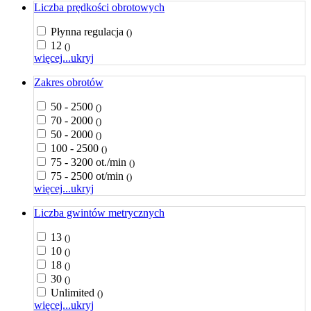
Liczba prędkości obrotowych
Płynna regulacja
()
12
()
więcej...
ukryj
Zakres obrotów
50 - 2500
()
70 - 2000
()
50 - 2000
()
100 - 2500
()
75 - 3200 ot./min
()
75 - 2500 ot/min
()
więcej...
ukryj
Liczba gwintów metrycznych
13
()
10
()
18
()
30
()
Unlimited
()
więcej...
ukryj