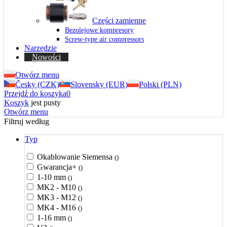
Części zamienne
Bezolejowe kompresory
Screw-type air compressors
Narzędzie
Nowości
Otwórz menu
Česky (CZK)
Slovensky (EUR)
Polski (PLN)
Przejdź do koszyka
0
Koszyk
jest pusty
Otwórz menu
Filtruj według
Typ
Okablowanie Siemensa
()
Gwarancja+
()
1-10 mm
()
MK2 - M10
()
MK3 - M12
()
MK4 - M16
()
1-16 mm
()