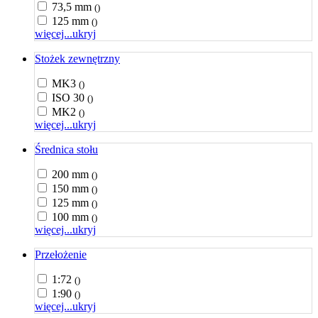
73,5 mm
()
125 mm
()
więcej...
ukryj
Stożek zewnętrzny
MK3
()
ISO 30
()
MK2
()
więcej...
ukryj
Średnica stołu
200 mm
()
150 mm
()
125 mm
()
100 mm
()
więcej...
ukryj
Przełożenie
1:72
()
1:90
()
więcej...
ukryj