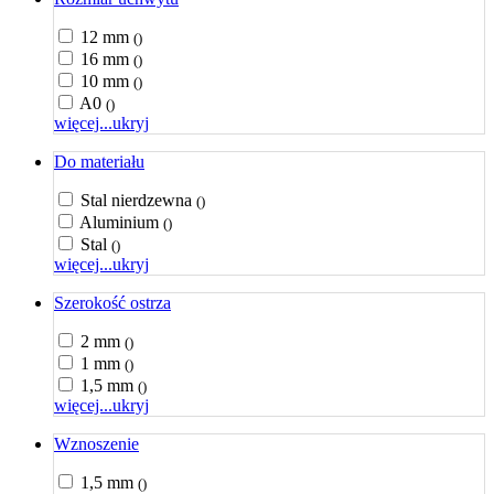
12 mm
()
16 mm
()
10 mm
()
A0
()
więcej...
ukryj
Do materiału
Stal nierdzewna
()
Aluminium
()
Stal
()
więcej...
ukryj
Szerokość ostrza
2 mm
()
1 mm
()
1,5 mm
()
więcej...
ukryj
Wznoszenie
1,5 mm
()