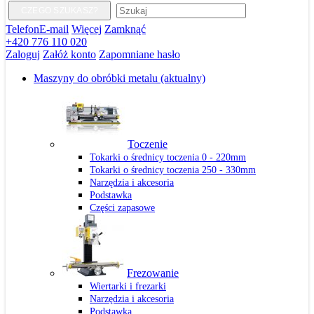
CZEGO SZUKASZ?
Telefon
E-mail
Więcej
Zamknąć
+420 776 110 020
Zaloguj
Załóż konto
Zapomniane hasło
Maszyny do obróbki metalu
(aktualny)
Toczenie
Tokarki o średnicy toczenia 0 - 220mm
Tokarki o średnicy toczenia 250 - 330mm
Narzędzia i akcesoria
Podstawka
Części zapasowe
Frezowanie
Wiertarki i frezarki
Narzędzia i akcesoria
Podstawka