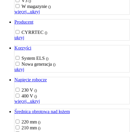
V3
()
W magazynie
()
więcej...
ukryj
Producent
CYRRTEC
()
ukryj
Korzyści
System ELS
()
Nowa generacja
()
ukryj
Napięcie robocze
230 V
()
400 V
()
więcej...
ukryj
Średnica obrotowa nad łożem
220 mm
()
210 mm
()