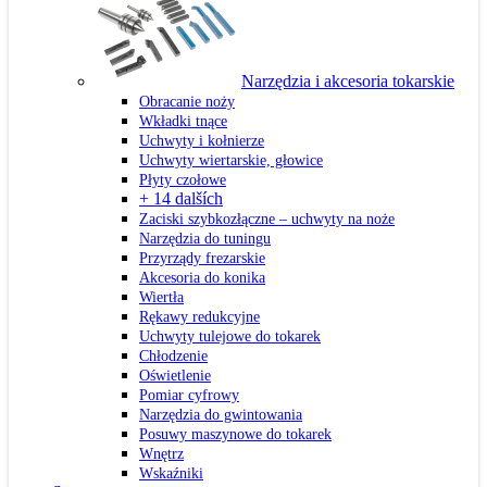
Narzędzia i akcesoria tokarskie
Obracanie noży
Wkładki tnące
Uchwyty i kołnierze
Uchwyty wiertarskie, głowice
Płyty czołowe
+ 14 dalších
Zaciski szybkozłączne – uchwyty na noże
Narzędzia do tuningu
Przyrządy frezarskie
Akcesoria do konika
Wiertła
Rękawy redukcyjne
Uchwyty tulejowe do tokarek
Chłodzenie
Oświetlenie
Pomiar cyfrowy
Narzędzia do gwintowania
Posuwy maszynowe do tokarek
Wnętrz
Wskaźniki