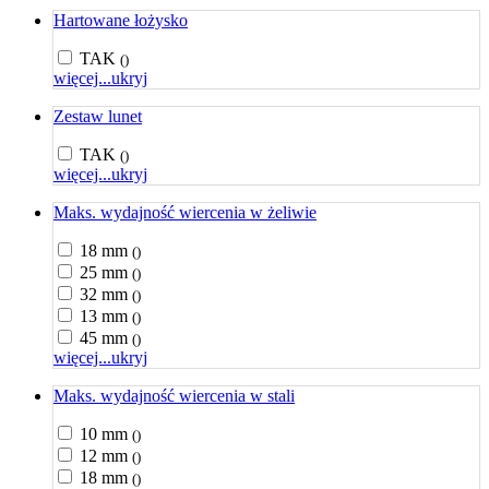
Hartowane łożysko
TAK
()
więcej...
ukryj
Zestaw lunet
TAK
()
więcej...
ukryj
Maks. wydajność wiercenia w żeliwie
18 mm
()
25 mm
()
32 mm
()
13 mm
()
45 mm
()
więcej...
ukryj
Maks. wydajność wiercenia w stali
10 mm
()
12 mm
()
18 mm
()