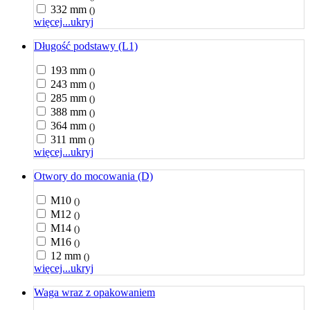
332 mm
()
więcej...
ukryj
Długość podstawy (L1)
193 mm
()
243 mm
()
285 mm
()
388 mm
()
364 mm
()
311 mm
()
więcej...
ukryj
Otwory do mocowania (D)
M10
()
M12
()
M14
()
M16
()
12 mm
()
więcej...
ukryj
Waga wraz z opakowaniem