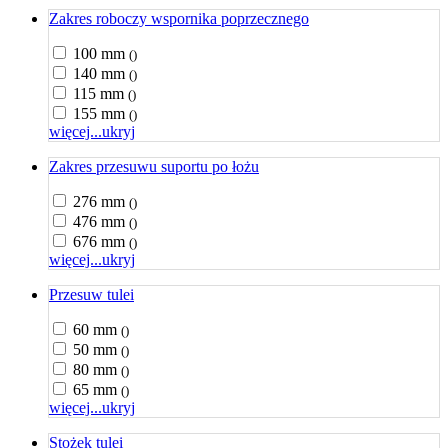
Zakres roboczy wspornika poprzecznego
100 mm
()
140 mm
()
115 mm
()
155 mm
()
więcej...
ukryj
Zakres przesuwu suportu po łożu
276 mm
()
476 mm
()
676 mm
()
więcej...
ukryj
Przesuw tulei
60 mm
()
50 mm
()
80 mm
()
65 mm
()
więcej...
ukryj
Stożek tulei