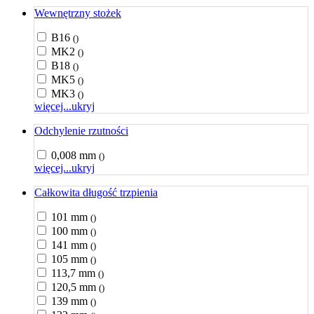
Wewnętrzny stożek
B16
()
MK2
()
B18
()
MK5
()
MK3
()
więcej...
ukryj
Odchylenie rzutności
0,008 mm
()
więcej...
ukryj
Całkowita długość trzpienia
101 mm
()
100 mm
()
141 mm
()
105 mm
()
113,7 mm
()
120,5 mm
()
139 mm
()