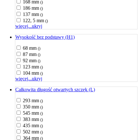
168 mm
()
186 mm
()
137 mm
()
122, 5 mm
()
więcej...
ukryj
Wysokość bez podstawy (H1)
68 mm
()
87 mm
()
92 mm
()
123 mm
()
104 mm
()
więcej...
ukryj
Całkowita długość otwartych szczęk (L)
293 mm
()
350 mm
()
545 mm
()
383 mm
()
435 mm
()
502 mm
()
364 mm
()