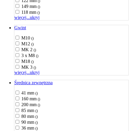
122 mm
()
149 mm
()
118 mm
()
więcej...
ukryj
Gwint
M10
()
M12
()
MK 2
()
3 x M8
()
M18
()
MK 3
()
więcej...
ukryj
Średnica zewnętrzna
41 mm
()
160 mm
()
200 mm
()
85 mm
()
80 mm
()
90 mm
()
36 mm
()