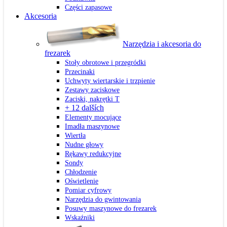
Części zapasowe
Akcesoria
Narzędzia i akcesoria do
frezarek
Stoły obrotowe i przegródki
Przecinaki
Uchwyty wiertarskie i trzpienie
Zestawy zaciskowe
Zaciski, nakrętki T
+ 12 dalších
Elementy mocujące
Imadła maszynowe
Wiertła
Nudne głowy
Rękawy redukcyjne
Sondy
Chłodzenie
Oświetlenie
Pomiar cyfrowy
Narzędzia do gwintowania
Posuwy maszynowe do frezarek
Wskaźniki