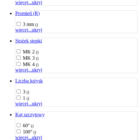
więcej...
ukryj
Promień (R)
3 mm
()
więcej...
ukryj
Stożek stopki
MK 2
()
MK 3
()
MK 4
()
więcej...
ukryj
Liczba łożysk
3
()
1
()
więcej...
ukryj
Kąt szczytowy
60°
()
100°
()
więcej...
ukryj