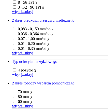
8 - 56 TPI
()
3 -1/2 - 96 TPI
()
więcej...
ukryj
Zakres prędkości przesuwu wzdłużnego
0,083 - 0,159 mm/ot
()
0,036 - 0,364 mm/ot
()
0,07 - 1,00 mm/ot
()
0,01 - 0,20 mm/ot
()
0,01 - 0,35 mm/ot
()
więcej...
ukryj
Typ uchwytu narzędziowego
4 pozycje
()
więcej...
ukryj
Zakres roboczy wsparcia pomocniczego
70 mm
()
80 mm
()
60 mm
()
więcej...
ukryj