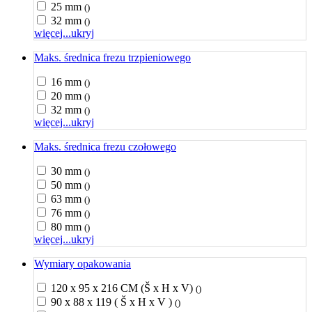
25 mm
()
32 mm
()
więcej...
ukryj
Maks. średnica frezu trzpieniowego
16 mm
()
20 mm
()
32 mm
()
więcej...
ukryj
Maks. średnica frezu czołowego
30 mm
()
50 mm
()
63 mm
()
76 mm
()
80 mm
()
więcej...
ukryj
Wymiary opakowania
120 x 95 x 216 CM (Š x H x V)
()
90 x 88 x 119 ( Š x H x V )
()