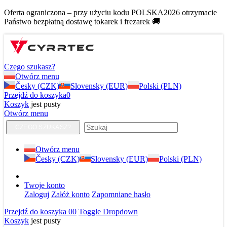
Oferta ograniczona – przy użyciu kodu POLSKA2026 otrzymacie
Państwo bezpłatną dostawę tokarek i frezarek 🚚
Czego szukasz?
Otwórz menu
Česky (CZK)
Slovensky (EUR)
Polski (PLN)
Przejdź do koszyka
0
Koszyk
jest pusty
Otwórz menu
CZEGO SZUKASZ?
Otwórz menu
Česky (CZK)
Slovensky (EUR)
Polski (PLN)
Twoje konto
Zaloguj
Załóż konto
Zapomniane hasło
Przejdź do koszyka
0
0
Toggle Dropdown
Koszyk
jest pusty