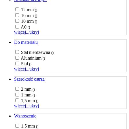
12 mm
()
16 mm
()
10 mm
()
A0
()
więcej...
ukryj
Do materiału
Stal nierdzewna
()
Aluminium
()
Stal
()
więcej...
ukryj
Szerokość ostrza
2 mm
()
1 mm
()
1,5 mm
()
więcej...
ukryj
Wznoszenie
1,5 mm
()