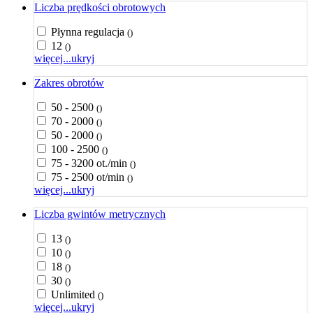
Liczba prędkości obrotowych
Płynna regulacja
()
12
()
więcej...
ukryj
Zakres obrotów
50 - 2500
()
70 - 2000
()
50 - 2000
()
100 - 2500
()
75 - 3200 ot./min
()
75 - 2500 ot/min
()
więcej...
ukryj
Liczba gwintów metrycznych
13
()
10
()
18
()
30
()
Unlimited
()
więcej...
ukryj