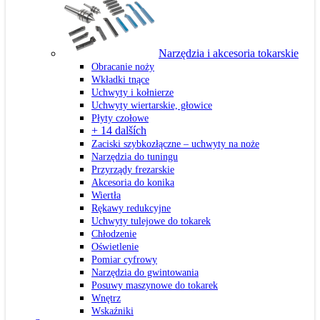
Narzędzia i akcesoria tokarskie
Obracanie noży
Wkładki tnące
Uchwyty i kołnierze
Uchwyty wiertarskie, głowice
Płyty czołowe
+ 14 dalších
Zaciski szybkozłączne – uchwyty na noże
Narzędzia do tuningu
Przyrządy frezarskie
Akcesoria do konika
Wiertła
Rękawy redukcyjne
Uchwyty tulejowe do tokarek
Chłodzenie
Oświetlenie
Pomiar cyfrowy
Narzędzia do gwintowania
Posuwy maszynowe do tokarek
Wnętrz
Wskaźniki