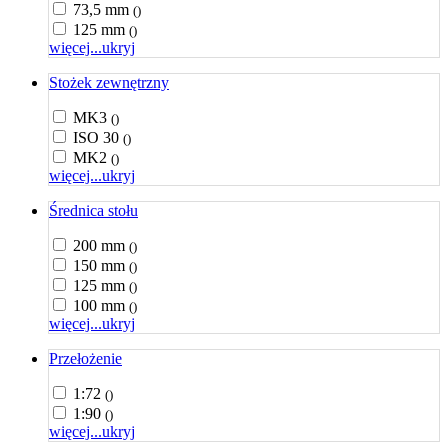
73,5 mm
()
125 mm
()
więcej...
ukryj
Stożek zewnętrzny
MK3
()
ISO 30
()
MK2
()
więcej...
ukryj
Średnica stołu
200 mm
()
150 mm
()
125 mm
()
100 mm
()
więcej...
ukryj
Przełożenie
1:72
()
1:90
()
więcej...
ukryj