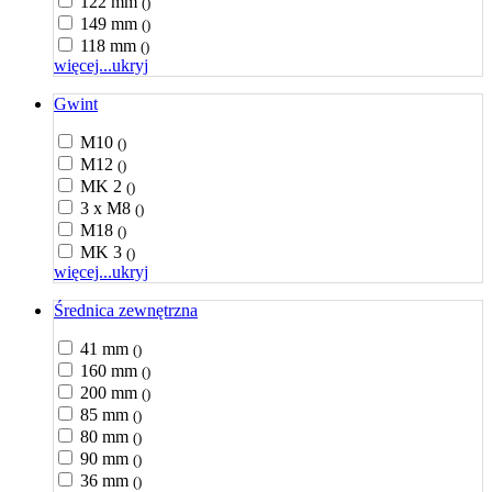
122 mm
()
149 mm
()
118 mm
()
więcej...
ukryj
Gwint
M10
()
M12
()
MK 2
()
3 x M8
()
M18
()
MK 3
()
więcej...
ukryj
Średnica zewnętrzna
41 mm
()
160 mm
()
200 mm
()
85 mm
()
80 mm
()
90 mm
()
36 mm
()