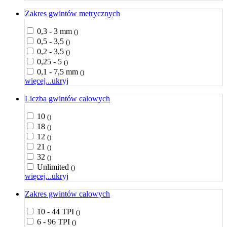
Zakres gwintów metrycznych
0,3 - 3 mm
()
0,5 - 3,5
()
0,2 - 3,5
()
0,25 - 5
()
0,1 - 7,5 mm
()
więcej...
ukryj
Liczba gwintów calowych
10
()
18
()
12
()
21
()
32
()
Unlimited
()
więcej...
ukryj
Zakres gwintów calowych
10 - 44 TPI
()
6 - 96 TPI
()