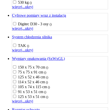
530 kg
()
więcej...
ukryj
Cyfrowe pomiary wraz z instalacją
Digitec D30 - 3 osy
()
więcej...
ukryj
System chłodzenia silnika
TAK
()
więcej...
ukryj
Wymiary opakowania (SxWxGL)
150 x 75 x 70 cm
()
75 x 75 x 91 cm
()
125 x 52 x 46 cm
()
114 x 52 x 46 cm
()
105 x 74 x 115 cm
()
91 x 53 x 51 cm
()
125 x 53 x 51 cm
()
więcej...
ukryj
Rozmiar uchwytu