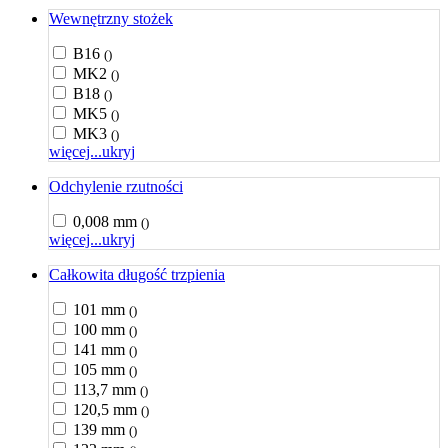
Wewnętrzny stożek
B16
()
MK2
()
B18
()
MK5
()
MK3
()
więcej...
ukryj
Odchylenie rzutności
0,008 mm
()
więcej...
ukryj
Całkowita długość trzpienia
101 mm
()
100 mm
()
141 mm
()
105 mm
()
113,7 mm
()
120,5 mm
()
139 mm
()