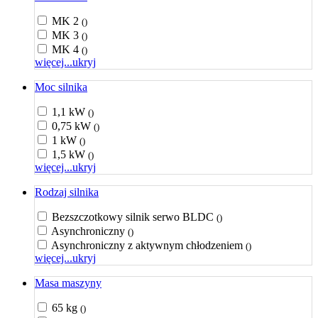
MK 2
()
MK 3
()
MK 4
()
więcej...
ukryj
Moc silnika
1,1 kW
()
0,75 kW
()
1 kW
()
1,5 kW
()
więcej...
ukryj
Rodzaj silnika
Bezszczotkowy silnik serwo BLDC
()
Asynchroniczny
()
Asynchroniczny z aktywnym chłodzeniem
()
więcej...
ukryj
Masa maszyny
65 kg
()