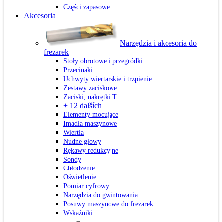
Części zapasowe
Akcesoria
Narzędzia i akcesoria do
frezarek
Stoły obrotowe i przegródki
Przecinaki
Uchwyty wiertarskie i trzpienie
Zestawy zaciskowe
Zaciski, nakrętki T
+ 12 dalších
Elementy mocujące
Imadła maszynowe
Wiertła
Nudne głowy
Rękawy redukcyjne
Sondy
Chłodzenie
Oświetlenie
Pomiar cyfrowy
Narzędzia do gwintowania
Posuwy maszynowe do frezarek
Wskaźniki