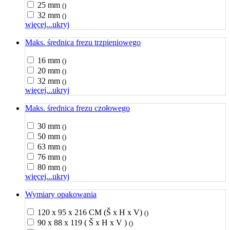
25 mm
()
32 mm
()
więcej...
ukryj
Maks. średnica frezu trzpieniowego
16 mm
()
20 mm
()
32 mm
()
więcej...
ukryj
Maks. średnica frezu czołowego
30 mm
()
50 mm
()
63 mm
()
76 mm
()
80 mm
()
więcej...
ukryj
Wymiary opakowania
120 x 95 x 216 CM (Š x H x V)
()
90 x 88 x 119 ( Š x H x V )
()