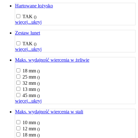
Hartowane łożysko
TAK
()
więcej...
ukryj
Zestaw lunet
TAK
()
więcej...
ukryj
Maks. wydajność wiercenia w żeliwie
18 mm
()
25 mm
()
32 mm
()
13 mm
()
45 mm
()
więcej...
ukryj
Maks. wydajność wiercenia w stali
10 mm
()
12 mm
()
18 mm
()