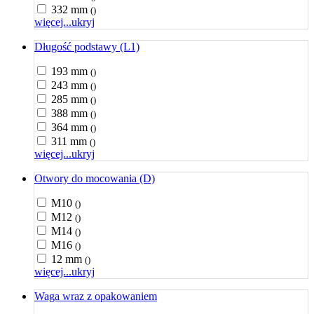
332 mm
()
więcej...
ukryj
Długość podstawy (L1)
193 mm
()
243 mm
()
285 mm
()
388 mm
()
364 mm
()
311 mm
()
więcej...
ukryj
Otwory do mocowania (D)
M10
()
M12
()
M14
()
M16
()
12 mm
()
więcej...
ukryj
Waga wraz z opakowaniem