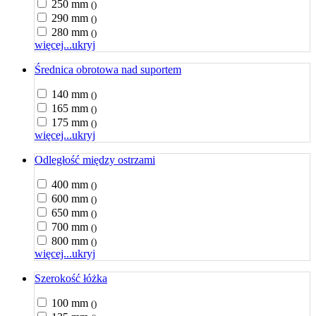
250 mm
()
290 mm
()
280 mm
()
więcej...
ukryj
Średnica obrotowa nad suportem
140 mm
()
165 mm
()
175 mm
()
więcej...
ukryj
Odległość między ostrzami
400 mm
()
600 mm
()
650 mm
()
700 mm
()
800 mm
()
więcej...
ukryj
Szerokość łóżka
100 mm
()