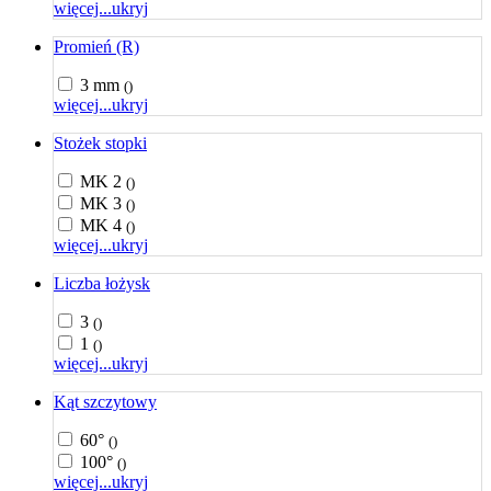
więcej...
ukryj
Promień (R)
3 mm
()
więcej...
ukryj
Stożek stopki
MK 2
()
MK 3
()
MK 4
()
więcej...
ukryj
Liczba łożysk
3
()
1
()
więcej...
ukryj
Kąt szczytowy
60°
()
100°
()
więcej...
ukryj