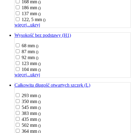
168 mm
()
186 mm
()
137 mm
()
122, 5 mm
()
więcej...
ukryj
Wysokość bez podstawy (H1)
68 mm
()
87 mm
()
92 mm
()
123 mm
()
104 mm
()
więcej...
ukryj
Całkowita długość otwartych szczęk (L)
293 mm
()
350 mm
()
545 mm
()
383 mm
()
435 mm
()
502 mm
()
364 mm
()