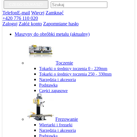
CZEGO SZUKASZ?
Telefon
E-mail
Więcej
Zamknąć
+420 776 110 020
Zaloguj
Załóż konto
Zapomniane hasło
Maszyny do obróbki metalu
(aktualny)
Toczenie
Tokarki o średnicy toczenia 0 - 220mm
Tokarki o średnicy toczenia 250 - 330mm
Narzędzia i akcesoria
Podstawka
Części zapasowe
Frezowanie
Wiertarki i frezarki
Narzędzia i akcesoria
Podstawka