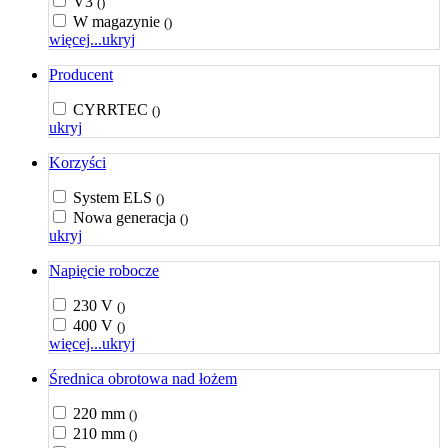
V3
()
W magazynie
()
więcej...
ukryj
Producent
CYRRTEC
()
ukryj
Korzyści
System ELS
()
Nowa generacja
()
ukryj
Napięcie robocze
230 V
()
400 V
()
więcej...
ukryj
Średnica obrotowa nad łożem
220 mm
()
210 mm
()