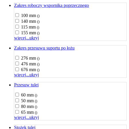
Zakres roboczy wspornika poprzecznego
100 mm
()
140 mm
()
115 mm
()
155 mm
()
więcej...
ukryj
Zakres przesuwu suportu po łożu
276 mm
()
476 mm
()
676 mm
()
więcej...
ukryj
Przesuw tulei
60 mm
()
50 mm
()
80 mm
()
65 mm
()
więcej...
ukryj
Stożek tulei