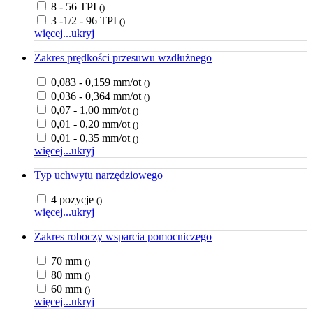
8 - 56 TPI
()
3 -1/2 - 96 TPI
()
więcej...
ukryj
Zakres prędkości przesuwu wzdłużnego
0,083 - 0,159 mm/ot
()
0,036 - 0,364 mm/ot
()
0,07 - 1,00 mm/ot
()
0,01 - 0,20 mm/ot
()
0,01 - 0,35 mm/ot
()
więcej...
ukryj
Typ uchwytu narzędziowego
4 pozycje
()
więcej...
ukryj
Zakres roboczy wsparcia pomocniczego
70 mm
()
80 mm
()
60 mm
()
więcej...
ukryj