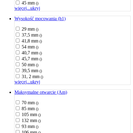
45 mm
()
więcej...
ukryj
Wysokość mocowania (h1)
29 mm
()
37,5 mm
()
41,8 mm
()
54 mm
()
40,7 mm
()
45,7 mm
()
50 mm
()
39,5 mm
()
31, 2 mm
()
więcej...
ukryj
Maksymalne otwarcie (Am)
70 mm
()
85 mm
()
105 mm
()
132 mm
()
93 mm
()
106 mm
()