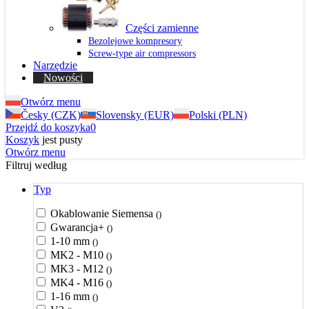
Części zamienne
Bezolejowe kompresory
Screw-type air compressors
Narzędzie
Nowości
Otwórz menu
Česky (CZK)
Slovensky (EUR)
Polski (PLN)
Przejdź do koszyka
0
Koszyk
jest pusty
Otwórz menu
Filtruj według
Typ
Okablowanie Siemensa
()
Gwarancja+
()
1-10 mm
()
MK2 - M10
()
MK3 - M12
()
MK4 - M16
()
1-16 mm
()