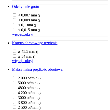
Odchylenie grotu
< 0,007 mm
()
< 0,009 mm
()
< 0,1 mm
()
< 0,015 mm
()
więcej...
ukryj
Korpus obrotowego trzpienia
⌀ 45,5 mm
()
⌀ 54 mm
()
więcej...
ukryj
Maksymalna prędkość obrotowa
2 000 ot/min
()
5000 ot/min
()
4800 ot/min
()
4 200 ot/min
()
3000 ot/min
()
3 800 ot/min
()
2 500 ot/min
()