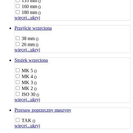
135 mm
()
160 mm
()
180 mm
()
więcej...
ukryj
Przejście wrzeciona
38 mm
()
26 mm
()
więcej...
ukryj
Stożek wrzeciona
MK 5
()
MK 4
()
MK 3
()
MK 2
()
ISO 30
()
więcej...
ukryj
Przesuw poprzeczny maszyny
TAK
()
więcej...
ukryj