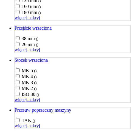
135 mm
()
160 mm
()
180 mm
()
więcej...
ukryj
Przejście wrzeciona
38 mm
()
26 mm
()
więcej...
ukryj
Stożek wrzeciona
MK 5
()
MK 4
()
MK 3
()
MK 2
()
ISO 30
()
więcej...
ukryj
Przesuw poprzeczny maszyny
TAK
()
więcej...
ukryj