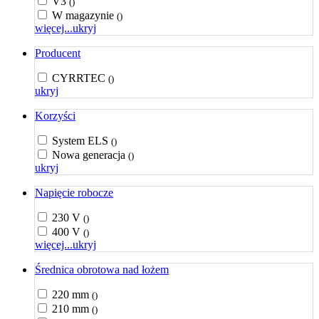
V3
()
W magazynie
()
więcej...
ukryj
Producent
CYRRTEC
()
ukryj
Korzyści
System ELS
()
Nowa generacja
()
ukryj
Napięcie robocze
230 V
()
400 V
()
więcej...
ukryj
Średnica obrotowa nad łożem
220 mm
()
210 mm
()