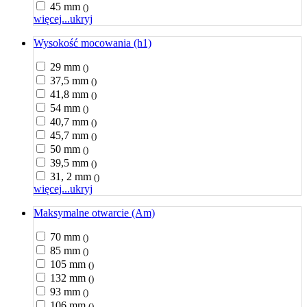
45 mm
()
więcej...
ukryj
Wysokość mocowania (h1)
29 mm
()
37,5 mm
()
41,8 mm
()
54 mm
()
40,7 mm
()
45,7 mm
()
50 mm
()
39,5 mm
()
31, 2 mm
()
więcej...
ukryj
Maksymalne otwarcie (Am)
70 mm
()
85 mm
()
105 mm
()
132 mm
()
93 mm
()
106 mm
()