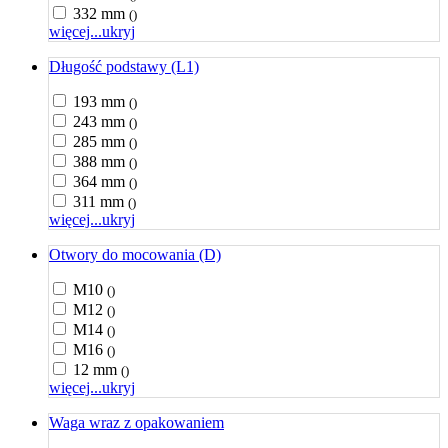
332 mm
()
więcej...
ukryj
Długość podstawy (L1)
193 mm
()
243 mm
()
285 mm
()
388 mm
()
364 mm
()
311 mm
()
więcej...
ukryj
Otwory do mocowania (D)
M10
()
M12
()
M14
()
M16
()
12 mm
()
więcej...
ukryj
Waga wraz z opakowaniem