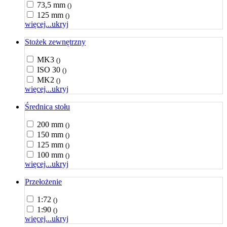
73,5 mm
()
125 mm
()
więcej...
ukryj
Stożek zewnętrzny
MK3
()
ISO 30
()
MK2
()
więcej...
ukryj
Średnica stołu
200 mm
()
150 mm
()
125 mm
()
100 mm
()
więcej...
ukryj
Przełożenie
1:72
()
1:90
()
więcej...
ukryj