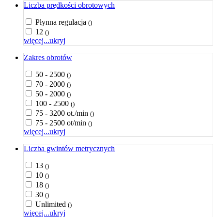
Liczba prędkości obrotowych
Płynna regulacja
()
12
()
więcej...
ukryj
Zakres obrotów
50 - 2500
()
70 - 2000
()
50 - 2000
()
100 - 2500
()
75 - 3200 ot./min
()
75 - 2500 ot/min
()
więcej...
ukryj
Liczba gwintów metrycznych
13
()
10
()
18
()
30
()
Unlimited
()
więcej...
ukryj