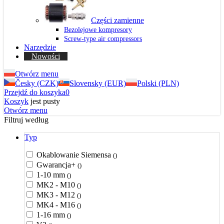
Części zamienne
Bezolejowe kompresory
Screw-type air compressors
Narzędzie
Nowości
Otwórz menu
Česky (CZK)
Slovensky (EUR)
Polski (PLN)
Przejdź do koszyka
0
Koszyk
jest pusty
Otwórz menu
Filtruj według
Typ
Okablowanie Siemensa
()
Gwarancja+
()
1-10 mm
()
MK2 - M10
()
MK3 - M12
()
MK4 - M16
()
1-16 mm
()