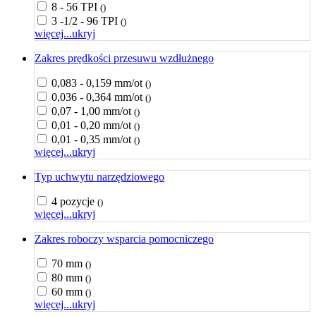
8 - 56 TPI
()
3 -1/2 - 96 TPI
()
więcej...
ukryj
Zakres prędkości przesuwu wzdłużnego
0,083 - 0,159 mm/ot
()
0,036 - 0,364 mm/ot
()
0,07 - 1,00 mm/ot
()
0,01 - 0,20 mm/ot
()
0,01 - 0,35 mm/ot
()
więcej...
ukryj
Typ uchwytu narzędziowego
4 pozycje
()
więcej...
ukryj
Zakres roboczy wsparcia pomocniczego
70 mm
()
80 mm
()
60 mm
()
więcej...
ukryj