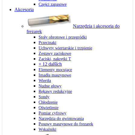
Części zapasowe
Akcesoria
Narzędzia i akcesoria do
frezarek
Stoły obrotowe i przegródki
Przecinaki
Uchwyty wiertarskie i trzpienie
Zestawy zaciskowe
Zaciski, nakrętki T
+ 12 dalších
Elementy mocujące
Imadła maszynowe
Wiertła
Nudne głowy
Rękawy redukcyjne
Sondy
Chłodzenie
Oświetlenie
Pomiar cyfrowy
Narzędzia do gwintowania
Posuwy maszynowe do frezarek
Wskaźniki