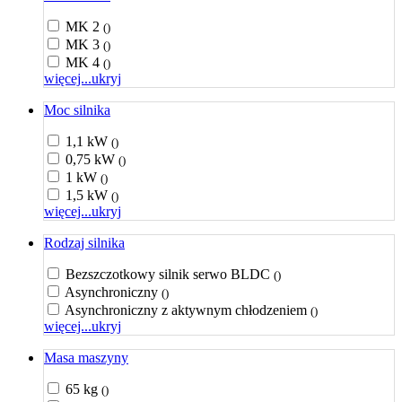
MK 2
()
MK 3
()
MK 4
()
więcej...
ukryj
Moc silnika
1,1 kW
()
0,75 kW
()
1 kW
()
1,5 kW
()
więcej...
ukryj
Rodzaj silnika
Bezszczotkowy silnik serwo BLDC
()
Asynchroniczny
()
Asynchroniczny z aktywnym chłodzeniem
()
więcej...
ukryj
Masa maszyny
65 kg
()