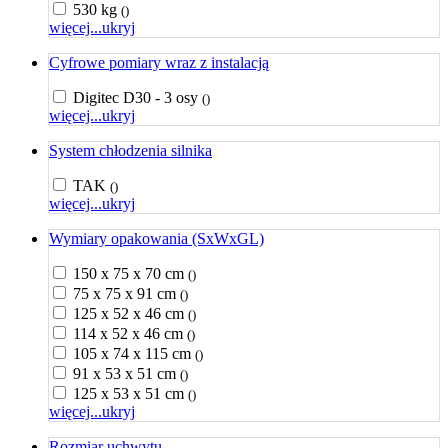
530 kg
()
więcej...
ukryj
Cyfrowe pomiary wraz z instalacją
Digitec D30 - 3 osy
()
więcej...
ukryj
System chłodzenia silnika
TAK
()
więcej...
ukryj
Wymiary opakowania (SxWxGL)
150 x 75 x 70 cm
()
75 x 75 x 91 cm
()
125 x 52 x 46 cm
()
114 x 52 x 46 cm
()
105 x 74 x 115 cm
()
91 x 53 x 51 cm
()
125 x 53 x 51 cm
()
więcej...
ukryj
Rozmiar uchwytu