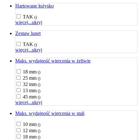
Hartowane łożysko
TAK
()
więcej...
ukryj
Zestaw lunet
TAK
()
więcej...
ukryj
Maks. wydajność wiercenia w żeliwie
18 mm
()
25 mm
()
32 mm
()
13 mm
()
45 mm
()
więcej...
ukryj
Maks. wydajność wiercenia w stali
10 mm
()
12 mm
()
18 mm
()