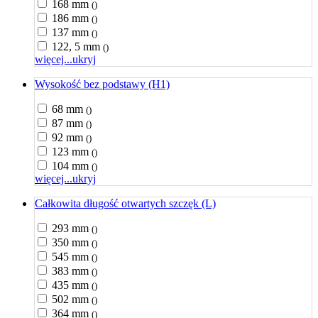
168 mm
()
186 mm
()
137 mm
()
122, 5 mm
()
więcej...
ukryj
Wysokość bez podstawy (H1)
68 mm
()
87 mm
()
92 mm
()
123 mm
()
104 mm
()
więcej...
ukryj
Całkowita długość otwartych szczęk (L)
293 mm
()
350 mm
()
545 mm
()
383 mm
()
435 mm
()
502 mm
()
364 mm
()