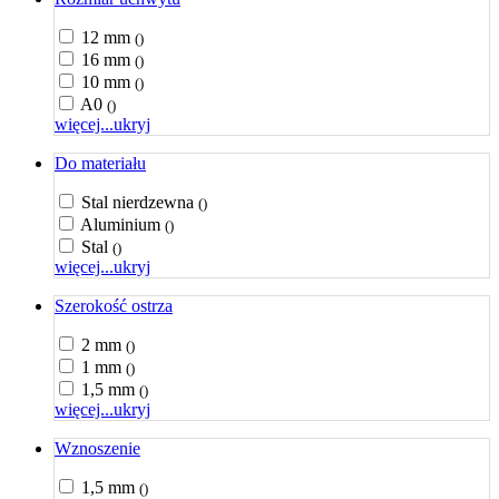
12 mm
()
16 mm
()
10 mm
()
A0
()
więcej...
ukryj
Do materiału
Stal nierdzewna
()
Aluminium
()
Stal
()
więcej...
ukryj
Szerokość ostrza
2 mm
()
1 mm
()
1,5 mm
()
więcej...
ukryj
Wznoszenie
1,5 mm
()