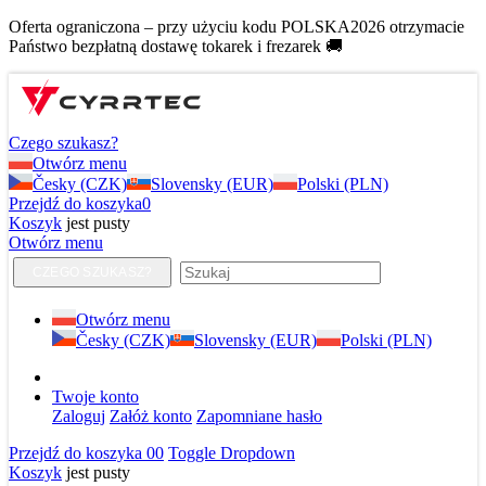
Oferta ograniczona – przy użyciu kodu POLSKA2026 otrzymacie
Państwo bezpłatną dostawę tokarek i frezarek 🚚
Czego szukasz?
Otwórz menu
Česky (CZK)
Slovensky (EUR)
Polski (PLN)
Przejdź do koszyka
0
Koszyk
jest pusty
Otwórz menu
CZEGO SZUKASZ?
Otwórz menu
Česky (CZK)
Slovensky (EUR)
Polski (PLN)
Twoje konto
Zaloguj
Załóż konto
Zapomniane hasło
Przejdź do koszyka
0
0
Toggle Dropdown
Koszyk
jest pusty