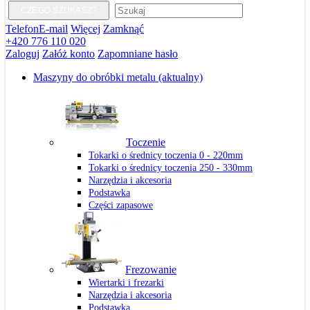
CZEGO SZUKASZ?
Telefon
E-mail
Więcej
Zamknąć
+420 776 110 020
Zaloguj
Załóż konto
Zapomniane hasło
Maszyny do obróbki metalu
(aktualny)
Toczenie
Tokarki o średnicy toczenia 0 - 220mm
Tokarki o średnicy toczenia 250 - 330mm
Narzędzia i akcesoria
Podstawka
Części zapasowe
Frezowanie
Wiertarki i frezarki
Narzędzia i akcesoria
Podstawka