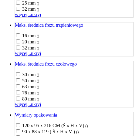
25 mm
()
32 mm
()
więcej...
ukryj
Maks. średnica frezu trzpieniowego
16 mm
()
20 mm
()
32 mm
()
więcej...
ukryj
Maks. średnica frezu czołowego
30 mm
()
50 mm
()
63 mm
()
76 mm
()
80 mm
()
więcej...
ukryj
Wymiary opakowania
120 x 95 x 216 CM (Š x H x V)
()
90 x 88 x 119 ( Š x H x V )
()