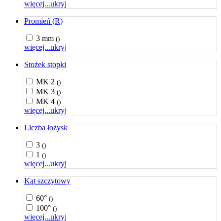
więcej...
ukryj
Promień (R)
3 mm
()
więcej...
ukryj
Stożek stopki
MK 2
()
MK 3
()
MK 4
()
więcej...
ukryj
Liczba łożysk
3
()
1
()
więcej...
ukryj
Kąt szczytowy
60°
()
100°
()
więcej...
ukryj