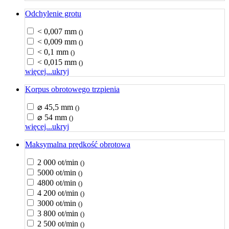
Odchylenie grotu
< 0,007 mm
()
< 0,009 mm
()
< 0,1 mm
()
< 0,015 mm
()
więcej...
ukryj
Korpus obrotowego trzpienia
⌀ 45,5 mm
()
⌀ 54 mm
()
więcej...
ukryj
Maksymalna prędkość obrotowa
2 000 ot/min
()
5000 ot/min
()
4800 ot/min
()
4 200 ot/min
()
3000 ot/min
()
3 800 ot/min
()
2 500 ot/min
()