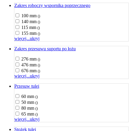
Zakres roboczy wspornika poprzecznego
100 mm
()
140 mm
()
115 mm
()
155 mm
()
więcej...
ukryj
Zakres przesuwu suportu po łożu
276 mm
()
476 mm
()
676 mm
()
więcej...
ukryj
Przesuw tulei
60 mm
()
50 mm
()
80 mm
()
65 mm
()
więcej...
ukryj
Stożek tulei