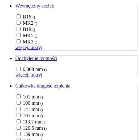
Wewnętrzny stożek
B16
()
MK2
()
B18
()
MK5
()
MK3
()
więcej...
ukryj
Odchylenie rzutności
0,008 mm
()
więcej...
ukryj
Całkowita długość trzpienia
101 mm
()
100 mm
()
141 mm
()
105 mm
()
113,7 mm
()
120,5 mm
()
139 mm
()