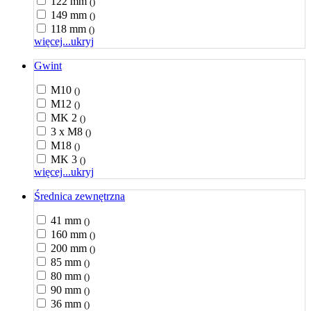
122 mm
()
149 mm
()
118 mm
()
więcej...
ukryj
Gwint
M10
()
M12
()
MK 2
()
3 x M8
()
M18
()
MK 3
()
więcej...
ukryj
Średnica zewnętrzna
41 mm
()
160 mm
()
200 mm
()
85 mm
()
80 mm
()
90 mm
()
36 mm
()