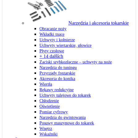
Narzędzia i akcesoria tokarskie
Obracanie noży
Wkładki tnące
Uchwyty i kołnierze
Uchwyty wiertarskie, głowice
Płyty czołowe
+ 14 dalších
Zaciski szybkozłączne – uchwyty na noże
Narzędzia do tuningu
Przyrządy frezarskie
Akcesoria do konika
Wiertła
Rękawy redukcyjne
Uchwyty tulejowe do tokarek
Chłodzenie
Oświetlenie
Pomiar cyfrowy
Narzędzia do gwintowania
Posuwy maszynowe do tokarek
Wnętrz
Wskaźniki