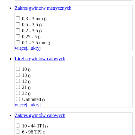
Zakres gwintów metrycznych
0,3 - 3 mm
()
0,5 - 3,5
()
0,2 - 3,5
()
0,25 - 5
()
0,1 - 7,5 mm
()
więcej...
ukryj
Liczba gwintów calowych
10
()
18
()
12
()
21
()
32
()
Unlimited
()
więcej...
ukryj
Zakres gwintów calowych
10 - 44 TPI
()
6 - 96 TPI
()