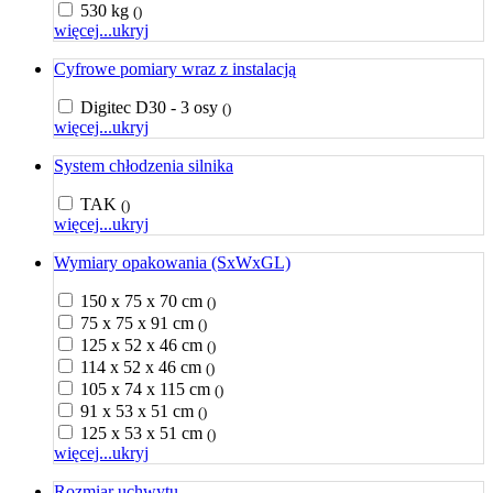
530 kg
()
więcej...
ukryj
Cyfrowe pomiary wraz z instalacją
Digitec D30 - 3 osy
()
więcej...
ukryj
System chłodzenia silnika
TAK
()
więcej...
ukryj
Wymiary opakowania (SxWxGL)
150 x 75 x 70 cm
()
75 x 75 x 91 cm
()
125 x 52 x 46 cm
()
114 x 52 x 46 cm
()
105 x 74 x 115 cm
()
91 x 53 x 51 cm
()
125 x 53 x 51 cm
()
więcej...
ukryj
Rozmiar uchwytu