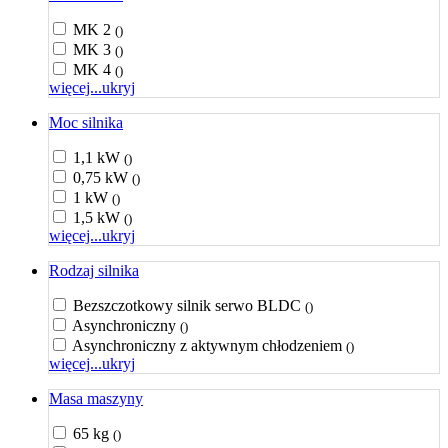
MK 2
()
MK 3
()
MK 4
()
więcej...
ukryj
Moc silnika
1,1 kW
()
0,75 kW
()
1 kW
()
1,5 kW
()
więcej...
ukryj
Rodzaj silnika
Bezszczotkowy silnik serwo BLDC
()
Asynchroniczny
()
Asynchroniczny z aktywnym chłodzeniem
()
więcej...
ukryj
Masa maszyny
65 kg
()