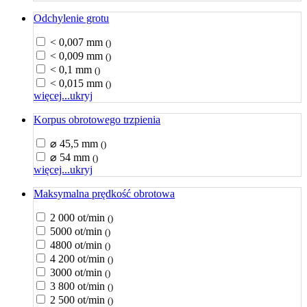
Odchylenie grotu
< 0,007 mm
()
< 0,009 mm
()
< 0,1 mm
()
< 0,015 mm
()
więcej...
ukryj
Korpus obrotowego trzpienia
⌀ 45,5 mm
()
⌀ 54 mm
()
więcej...
ukryj
Maksymalna prędkość obrotowa
2 000 ot/min
()
5000 ot/min
()
4800 ot/min
()
4 200 ot/min
()
3000 ot/min
()
3 800 ot/min
()
2 500 ot/min
()