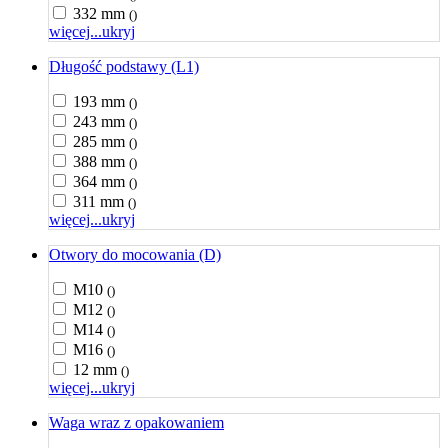
332 mm
()
więcej...
ukryj
Długość podstawy (L1)
193 mm
()
243 mm
()
285 mm
()
388 mm
()
364 mm
()
311 mm
()
więcej...
ukryj
Otwory do mocowania (D)
M10
()
M12
()
M14
()
M16
()
12 mm
()
więcej...
ukryj
Waga wraz z opakowaniem