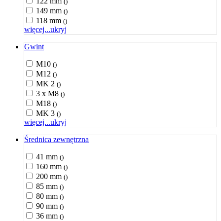
122 mm
()
149 mm
()
118 mm
()
więcej...
ukryj
Gwint
M10
()
M12
()
MK 2
()
3 x M8
()
M18
()
MK 3
()
więcej...
ukryj
Średnica zewnętrzna
41 mm
()
160 mm
()
200 mm
()
85 mm
()
80 mm
()
90 mm
()
36 mm
()