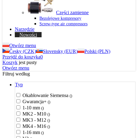
Części zamienne
Bezolejowe kompresory
Screw-type air compressors
Narzędzie
Nowości
Otwórz menu
Česky (CZK)
Slovensky (EUR)
Polski (PLN)
Przejdź do koszyka
0
Koszyk
jest pusty
Otwórz menu
Filtruj według
Typ
Okablowanie Siemensa
()
Gwarancja+
()
1-10 mm
()
MK2 - M10
()
MK3 - M12
()
MK4 - M16
()
1-16 mm
()