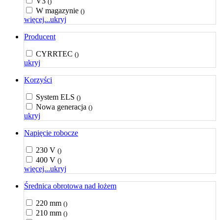
V3
()
W magazynie
()
więcej...
ukryj
Producent
CYRRTEC
()
ukryj
Korzyści
System ELS
()
Nowa generacja
()
ukryj
Napięcie robocze
230 V
()
400 V
()
więcej...
ukryj
Średnica obrotowa nad łożem
220 mm
()
210 mm
()