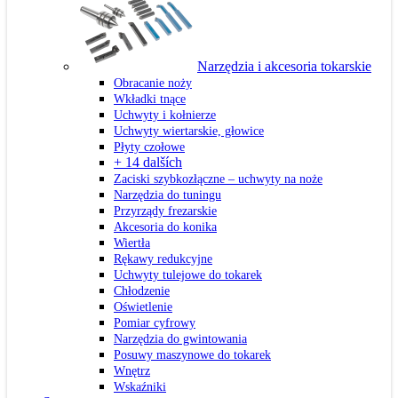
Narzędzia i akcesoria tokarskie
Obracanie noży
Wkładki tnące
Uchwyty i kołnierze
Uchwyty wiertarskie, głowice
Płyty czołowe
+ 14 dalších
Zaciski szybkozłączne – uchwyty na noże
Narzędzia do tuningu
Przyrządy frezarskie
Akcesoria do konika
Wiertła
Rękawy redukcyjne
Uchwyty tulejowe do tokarek
Chłodzenie
Oświetlenie
Pomiar cyfrowy
Narzędzia do gwintowania
Posuwy maszynowe do tokarek
Wnętrz
Wskaźniki