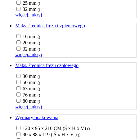
25 mm
()
32 mm
()
więcej...
ukryj
Maks. średnica frezu trzpieniowego
16 mm
()
20 mm
()
32 mm
()
więcej...
ukryj
Maks. średnica frezu czołowego
30 mm
()
50 mm
()
63 mm
()
76 mm
()
80 mm
()
więcej...
ukryj
Wymiary opakowania
120 x 95 x 216 CM (Š x H x V)
()
90 x 88 x 119 ( Š x H x V )
()