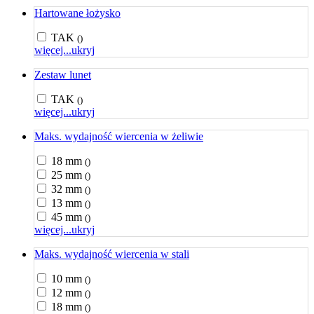
Hartowane łożysko
TAK
()
więcej...
ukryj
Zestaw lunet
TAK
()
więcej...
ukryj
Maks. wydajność wiercenia w żeliwie
18 mm
()
25 mm
()
32 mm
()
13 mm
()
45 mm
()
więcej...
ukryj
Maks. wydajność wiercenia w stali
10 mm
()
12 mm
()
18 mm
()