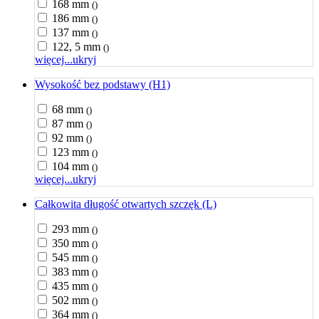
168 mm
()
186 mm
()
137 mm
()
122, 5 mm
()
więcej...
ukryj
Wysokość bez podstawy (H1)
68 mm
()
87 mm
()
92 mm
()
123 mm
()
104 mm
()
więcej...
ukryj
Całkowita długość otwartych szczęk (L)
293 mm
()
350 mm
()
545 mm
()
383 mm
()
435 mm
()
502 mm
()
364 mm
()