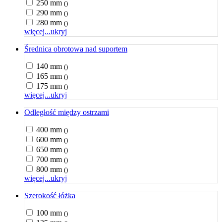
250 mm
()
290 mm
()
280 mm
()
więcej...
ukryj
Średnica obrotowa nad suportem
140 mm
()
165 mm
()
175 mm
()
więcej...
ukryj
Odległość między ostrzami
400 mm
()
600 mm
()
650 mm
()
700 mm
()
800 mm
()
więcej...
ukryj
Szerokość łóżka
100 mm
()