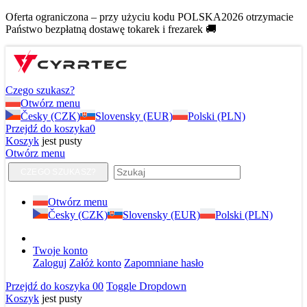
Oferta ograniczona – przy użyciu kodu POLSKA2026 otrzymacie
Państwo bezpłatną dostawę tokarek i frezarek 🚚
Czego szukasz?
Otwórz menu
Česky (CZK)
Slovensky (EUR)
Polski (PLN)
Przejdź do koszyka
0
Koszyk
jest pusty
Otwórz menu
CZEGO SZUKASZ?
Otwórz menu
Česky (CZK)
Slovensky (EUR)
Polski (PLN)
Twoje konto
Zaloguj
Załóż konto
Zapomniane hasło
Przejdź do koszyka
0
0
Toggle Dropdown
Koszyk
jest pusty