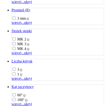
więcej...
ukryj
Promień (R)
3 mm
()
więcej...
ukryj
Stożek stopki
MK 2
()
MK 3
()
MK 4
()
więcej...
ukryj
Liczba łożysk
3
()
1
()
więcej...
ukryj
Kąt szczytowy
60°
()
100°
()
więcej...
ukryj