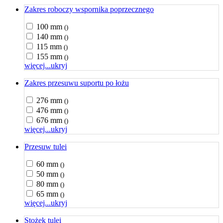
Zakres roboczy wspornika poprzecznego
100 mm
()
140 mm
()
115 mm
()
155 mm
()
więcej...
ukryj
Zakres przesuwu suportu po łożu
276 mm
()
476 mm
()
676 mm
()
więcej...
ukryj
Przesuw tulei
60 mm
()
50 mm
()
80 mm
()
65 mm
()
więcej...
ukryj
Stożek tulei