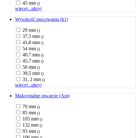
45 mm
()
więcej...
ukryj
Wysokość mocowania (h1)
29 mm
()
37,5 mm
()
41,8 mm
()
54 mm
()
40,7 mm
()
45,7 mm
()
50 mm
()
39,5 mm
()
31, 2 mm
()
więcej...
ukryj
Maksymalne otwarcie (Am)
70 mm
()
85 mm
()
105 mm
()
132 mm
()
93 mm
()
106 mm
()