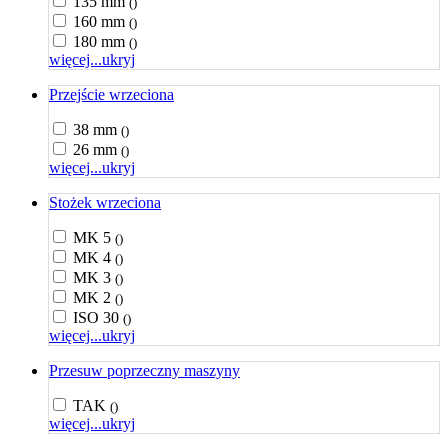
135 mm
()
160 mm
()
180 mm
()
więcej...
ukryj
Przejście wrzeciona
38 mm
()
26 mm
()
więcej...
ukryj
Stożek wrzeciona
MK 5
()
MK 4
()
MK 3
()
MK 2
()
ISO 30
()
więcej...
ukryj
Przesuw poprzeczny maszyny
TAK
()
więcej...
ukryj