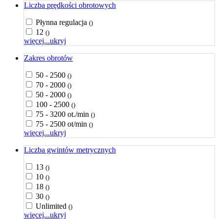
Liczba prędkości obrotowych
Płynna regulacja
()
12
()
więcej...
ukryj
Zakres obrotów
50 - 2500
()
70 - 2000
()
50 - 2000
()
100 - 2500
()
75 - 3200 ot./min
()
75 - 2500 ot/min
()
więcej...
ukryj
Liczba gwintów metrycznych
13
()
10
()
18
()
30
()
Unlimited
()
więcej...
ukryj