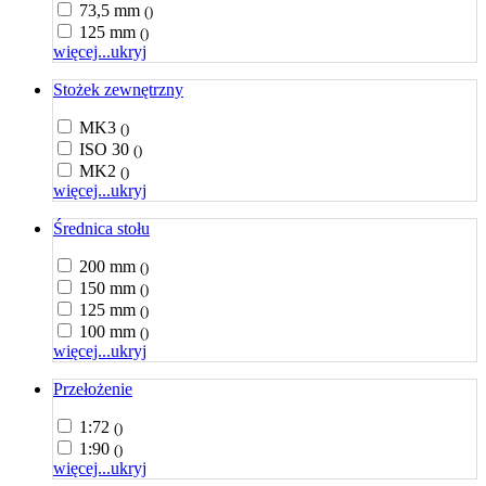
73,5 mm
()
125 mm
()
więcej...
ukryj
Stożek zewnętrzny
MK3
()
ISO 30
()
MK2
()
więcej...
ukryj
Średnica stołu
200 mm
()
150 mm
()
125 mm
()
100 mm
()
więcej...
ukryj
Przełożenie
1:72
()
1:90
()
więcej...
ukryj