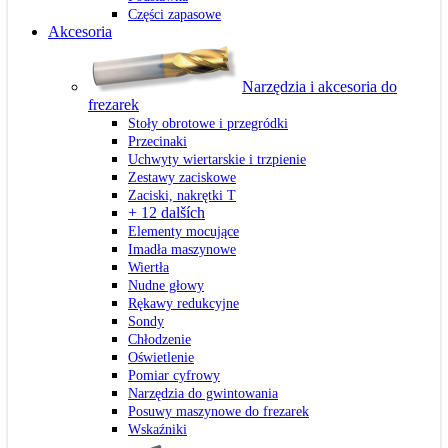
Części zapasowe
Akcesoria
Narzędzia i akcesoria do
frezarek
Stoły obrotowe i przegródki
Przecinaki
Uchwyty wiertarskie i trzpienie
Zestawy zaciskowe
Zaciski, nakrętki T
+ 12 dalších
Elementy mocujące
Imadła maszynowe
Wiertła
Nudne głowy
Rękawy redukcyjne
Sondy
Chłodzenie
Oświetlenie
Pomiar cyfrowy
Narzędzia do gwintowania
Posuwy maszynowe do frezarek
Wskaźniki