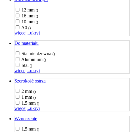
12 mm
()
16 mm
()
10 mm
()
A0
()
więcej...
ukryj
Do materiału
Stal nierdzewna
()
Aluminium
()
Stal
()
więcej...
ukryj
Szerokość ostrza
2 mm
()
1 mm
()
1,5 mm
()
więcej...
ukryj
Wznoszenie
1,5 mm
()