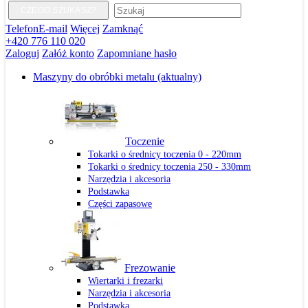
CZEGO SZUKASZ?
Telefon
E-mail
Więcej
Zamknąć
+420 776 110 020
Zaloguj
Załóż konto
Zapomniane hasło
Maszyny do obróbki metalu
(aktualny)
Toczenie
Tokarki o średnicy toczenia 0 - 220mm
Tokarki o średnicy toczenia 250 - 330mm
Narzędzia i akcesoria
Podstawka
Części zapasowe
Frezowanie
Wiertarki i frezarki
Narzędzia i akcesoria
Podstawka