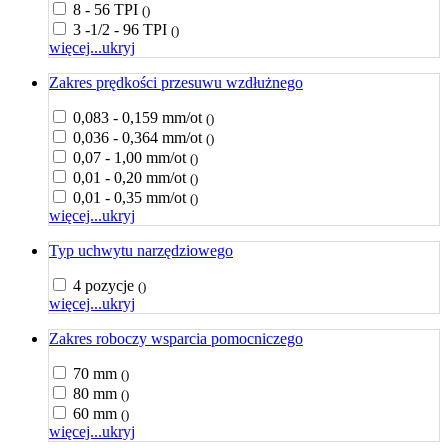
8 - 56 TPI
()
3 -1/2 - 96 TPI
()
więcej...
ukryj
Zakres prędkości przesuwu wzdłużnego
0,083 - 0,159 mm/ot
()
0,036 - 0,364 mm/ot
()
0,07 - 1,00 mm/ot
()
0,01 - 0,20 mm/ot
()
0,01 - 0,35 mm/ot
()
więcej...
ukryj
Typ uchwytu narzędziowego
4 pozycje
()
więcej...
ukryj
Zakres roboczy wsparcia pomocniczego
70 mm
()
80 mm
()
60 mm
()
więcej...
ukryj