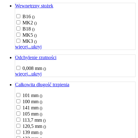
Wewnętrzny stożek
B16
()
MK2
()
B18
()
MK5
()
MK3
()
więcej...
ukryj
Odchylenie rzutności
0,008 mm
()
więcej...
ukryj
Całkowita długość trzpienia
101 mm
()
100 mm
()
141 mm
()
105 mm
()
113,7 mm
()
120,5 mm
()
139 mm
()