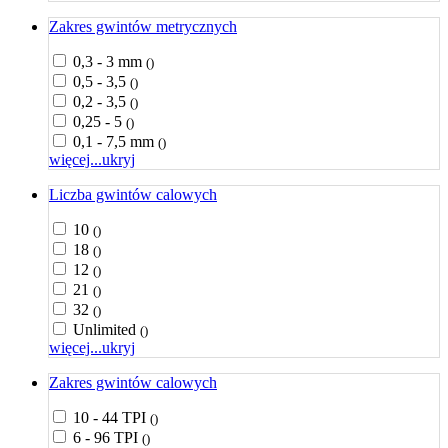
Zakres gwintów metrycznych
0,3 - 3 mm
()
0,5 - 3,5
()
0,2 - 3,5
()
0,25 - 5
()
0,1 - 7,5 mm
()
więcej...
ukryj
Liczba gwintów calowych
10
()
18
()
12
()
21
()
32
()
Unlimited
()
więcej...
ukryj
Zakres gwintów calowych
10 - 44 TPI
()
6 - 96 TPI
()