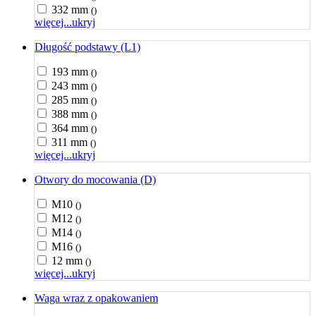
332 mm
()
więcej...
ukryj
Długość podstawy (L1)
193 mm
()
243 mm
()
285 mm
()
388 mm
()
364 mm
()
311 mm
()
więcej...
ukryj
Otwory do mocowania (D)
M10
()
M12
()
M14
()
M16
()
12 mm
()
więcej...
ukryj
Waga wraz z opakowaniem