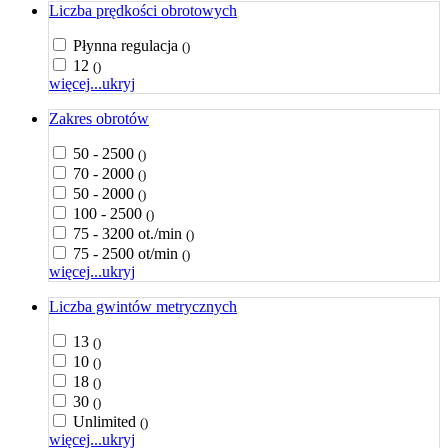
Liczba prędkości obrotowych
Płynna regulacja
()
12
()
więcej...
ukryj
Zakres obrotów
50 - 2500
()
70 - 2000
()
50 - 2000
()
100 - 2500
()
75 - 3200 ot./min
()
75 - 2500 ot/min
()
więcej...
ukryj
Liczba gwintów metrycznych
13
()
10
()
18
()
30
()
Unlimited
()
więcej...
ukryj