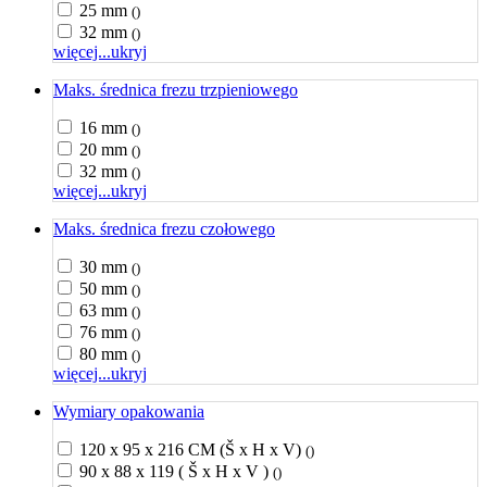
25 mm
()
32 mm
()
więcej...
ukryj
Maks. średnica frezu trzpieniowego
16 mm
()
20 mm
()
32 mm
()
więcej...
ukryj
Maks. średnica frezu czołowego
30 mm
()
50 mm
()
63 mm
()
76 mm
()
80 mm
()
więcej...
ukryj
Wymiary opakowania
120 x 95 x 216 CM (Š x H x V)
()
90 x 88 x 119 ( Š x H x V )
()