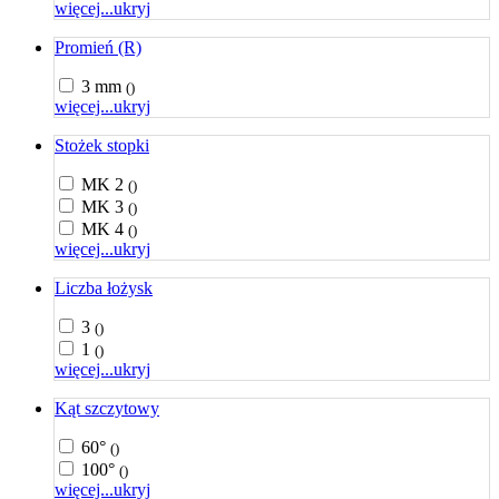
więcej...
ukryj
Promień (R)
3 mm
()
więcej...
ukryj
Stożek stopki
MK 2
()
MK 3
()
MK 4
()
więcej...
ukryj
Liczba łożysk
3
()
1
()
więcej...
ukryj
Kąt szczytowy
60°
()
100°
()
więcej...
ukryj