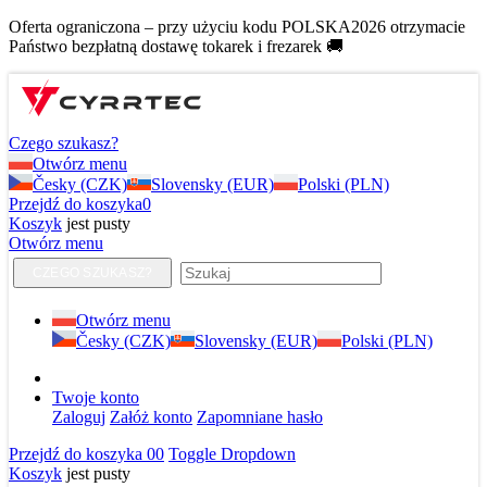
Oferta ograniczona – przy użyciu kodu POLSKA2026 otrzymacie
Państwo bezpłatną dostawę tokarek i frezarek 🚚
Czego szukasz?
Otwórz menu
Česky (CZK)
Slovensky (EUR)
Polski (PLN)
Przejdź do koszyka
0
Koszyk
jest pusty
Otwórz menu
CZEGO SZUKASZ?
Otwórz menu
Česky (CZK)
Slovensky (EUR)
Polski (PLN)
Twoje konto
Zaloguj
Załóż konto
Zapomniane hasło
Przejdź do koszyka
0
0
Toggle Dropdown
Koszyk
jest pusty