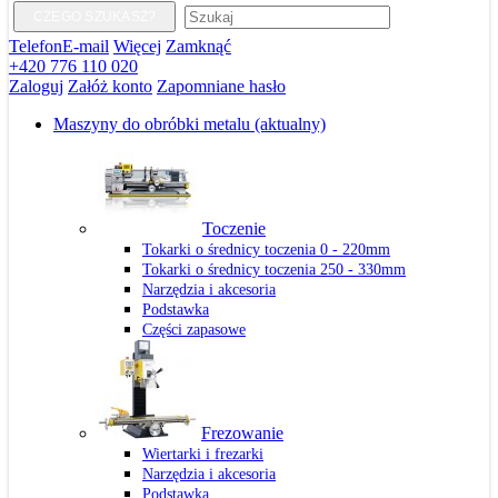
CZEGO SZUKASZ?
Telefon
E-mail
Więcej
Zamknąć
+420 776 110 020
Zaloguj
Załóż konto
Zapomniane hasło
Maszyny do obróbki metalu
(aktualny)
Toczenie
Tokarki o średnicy toczenia 0 - 220mm
Tokarki o średnicy toczenia 250 - 330mm
Narzędzia i akcesoria
Podstawka
Części zapasowe
Frezowanie
Wiertarki i frezarki
Narzędzia i akcesoria
Podstawka