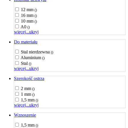
12 mm
()
16 mm
()
10 mm
()
A0
()
więcej...
ukryj
Do materiału
Stal nierdzewna
()
Aluminium
()
Stal
()
więcej...
ukryj
Szerokość ostrza
2 mm
()
1 mm
()
1,5 mm
()
więcej...
ukryj
Wznoszenie
1,5 mm
()