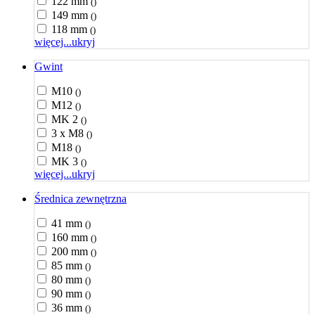
122 mm
()
149 mm
()
118 mm
()
więcej...
ukryj
Gwint
M10
()
M12
()
MK 2
()
3 x M8
()
M18
()
MK 3
()
więcej...
ukryj
Średnica zewnętrzna
41 mm
()
160 mm
()
200 mm
()
85 mm
()
80 mm
()
90 mm
()
36 mm
()