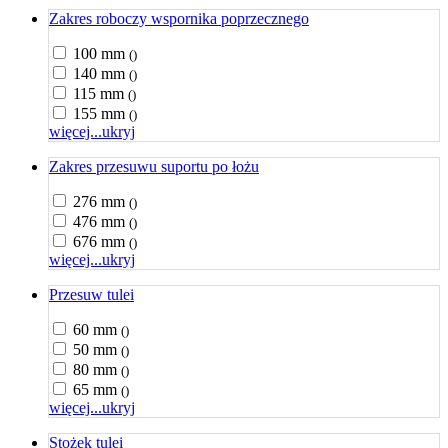
Zakres roboczy wspornika poprzecznego
100 mm
()
140 mm
()
115 mm
()
155 mm
()
więcej...
ukryj
Zakres przesuwu suportu po łożu
276 mm
()
476 mm
()
676 mm
()
więcej...
ukryj
Przesuw tulei
60 mm
()
50 mm
()
80 mm
()
65 mm
()
więcej...
ukryj
Stożek tulei