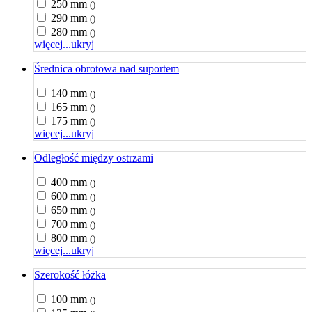
250 mm
()
290 mm
()
280 mm
()
więcej...
ukryj
Średnica obrotowa nad suportem
140 mm
()
165 mm
()
175 mm
()
więcej...
ukryj
Odległość między ostrzami
400 mm
()
600 mm
()
650 mm
()
700 mm
()
800 mm
()
więcej...
ukryj
Szerokość łóżka
100 mm
()