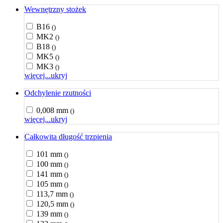
Wewnętrzny stożek
B16
()
MK2
()
B18
()
MK5
()
MK3
()
więcej...
ukryj
Odchylenie rzutności
0,008 mm
()
więcej...
ukryj
Całkowita długość trzpienia
101 mm
()
100 mm
()
141 mm
()
105 mm
()
113,7 mm
()
120,5 mm
()
139 mm
()