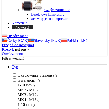
Części zamienne
Bezolejowe kompresory
Screw-type air compressors
Narzędzie
Nowości
Otwórz menu
Česky (CZK)
Slovensky (EUR)
Polski (PLN)
Przejdź do koszyka
0
Koszyk
jest pusty
Otwórz menu
Filtruj według
Typ
Okablowanie Siemensa
()
Gwarancja+
()
1-10 mm
()
MK2 - M10
()
MK3 - M12
()
MK4 - M16
()
1-16 mm
()