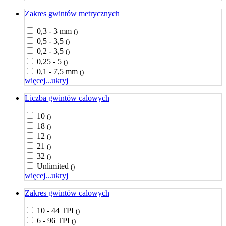
Zakres gwintów metrycznych
0,3 - 3 mm
()
0,5 - 3,5
()
0,2 - 3,5
()
0,25 - 5
()
0,1 - 7,5 mm
()
więcej...
ukryj
Liczba gwintów calowych
10
()
18
()
12
()
21
()
32
()
Unlimited
()
więcej...
ukryj
Zakres gwintów calowych
10 - 44 TPI
()
6 - 96 TPI
()