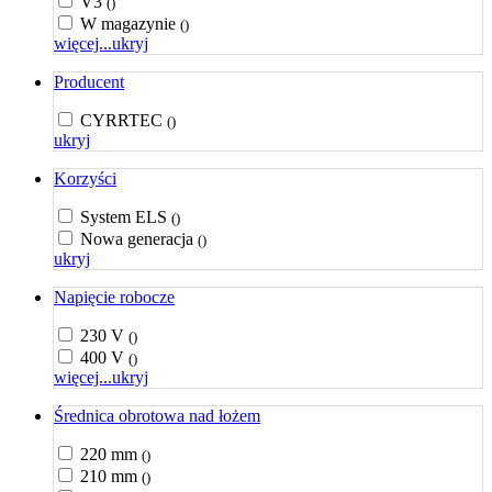
V3
()
W magazynie
()
więcej...
ukryj
Producent
CYRRTEC
()
ukryj
Korzyści
System ELS
()
Nowa generacja
()
ukryj
Napięcie robocze
230 V
()
400 V
()
więcej...
ukryj
Średnica obrotowa nad łożem
220 mm
()
210 mm
()