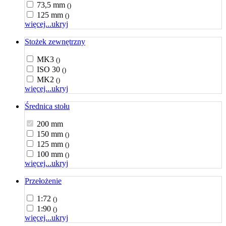
73,5 mm
()
125 mm
()
więcej...
ukryj
Stożek zewnętrzny
MK3
()
ISO 30
()
MK2
()
więcej...
ukryj
Średnica stołu
200 mm
150 mm
()
125 mm
()
100 mm
()
więcej...
ukryj
Przełożenie
1:72
()
1:90
()
więcej...
ukryj