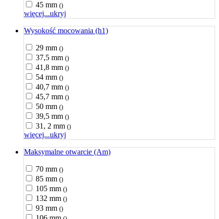
45 mm
()
więcej...
ukryj
Wysokość mocowania (h1)
29 mm
()
37,5 mm
()
41,8 mm
()
54 mm
()
40,7 mm
()
45,7 mm
()
50 mm
()
39,5 mm
()
31, 2 mm
()
więcej...
ukryj
Maksymalne otwarcie (Am)
70 mm
()
85 mm
()
105 mm
()
132 mm
()
93 mm
()
106 mm
()