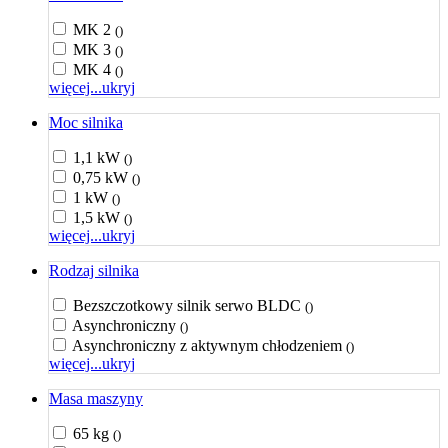
MK 2
()
MK 3
()
MK 4
()
więcej...
ukryj
Moc silnika
1,1 kW
()
0,75 kW
()
1 kW
()
1,5 kW
()
więcej...
ukryj
Rodzaj silnika
Bezszczotkowy silnik serwo BLDC
()
Asynchroniczny
()
Asynchroniczny z aktywnym chłodzeniem
()
więcej...
ukryj
Masa maszyny
65 kg
()