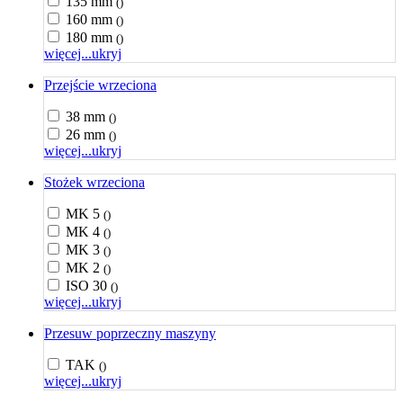
135 mm
()
160 mm
()
180 mm
()
więcej...
ukryj
Przejście wrzeciona
38 mm
()
26 mm
()
więcej...
ukryj
Stożek wrzeciona
MK 5
()
MK 4
()
MK 3
()
MK 2
()
ISO 30
()
więcej...
ukryj
Przesuw poprzeczny maszyny
TAK
()
więcej...
ukryj