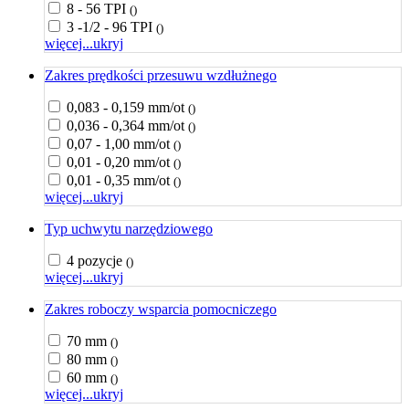
8 - 56 TPI
()
3 -1/2 - 96 TPI
()
więcej...
ukryj
Zakres prędkości przesuwu wzdłużnego
0,083 - 0,159 mm/ot
()
0,036 - 0,364 mm/ot
()
0,07 - 1,00 mm/ot
()
0,01 - 0,20 mm/ot
()
0,01 - 0,35 mm/ot
()
więcej...
ukryj
Typ uchwytu narzędziowego
4 pozycje
()
więcej...
ukryj
Zakres roboczy wsparcia pomocniczego
70 mm
()
80 mm
()
60 mm
()
więcej...
ukryj