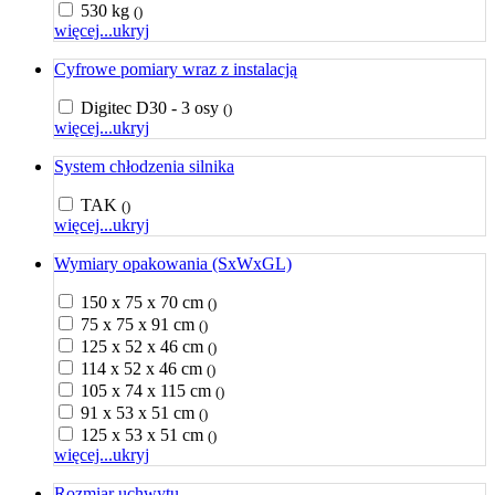
530 kg
()
więcej...
ukryj
Cyfrowe pomiary wraz z instalacją
Digitec D30 - 3 osy
()
więcej...
ukryj
System chłodzenia silnika
TAK
()
więcej...
ukryj
Wymiary opakowania (SxWxGL)
150 x 75 x 70 cm
()
75 x 75 x 91 cm
()
125 x 52 x 46 cm
()
114 x 52 x 46 cm
()
105 x 74 x 115 cm
()
91 x 53 x 51 cm
()
125 x 53 x 51 cm
()
więcej...
ukryj
Rozmiar uchwytu