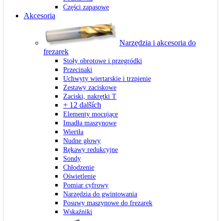
Części zapasowe
Akcesoria
Narzędzia i akcesoria do
frezarek
Stoły obrotowe i przegródki
Przecinaki
Uchwyty wiertarskie i trzpienie
Zestawy zaciskowe
Zaciski, nakrętki T
+ 12 dalších
Elementy mocujące
Imadła maszynowe
Wiertła
Nudne głowy
Rękawy redukcyjne
Sondy
Chłodzenie
Oświetlenie
Pomiar cyfrowy
Narzędzia do gwintowania
Posuwy maszynowe do frezarek
Wskaźniki