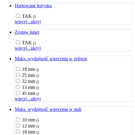
Hartowane łożysko
TAK
()
więcej...
ukryj
Zestaw lunet
TAK
()
więcej...
ukryj
Maks. wydajność wiercenia w żeliwie
18 mm
()
25 mm
()
32 mm
()
13 mm
()
45 mm
()
więcej...
ukryj
Maks. wydajność wiercenia w stali
10 mm
()
12 mm
()
18 mm
()