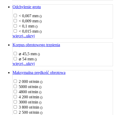
Odchylenie grotu
< 0,007 mm
()
< 0,009 mm
()
< 0,1 mm
()
< 0,015 mm
()
więcej...
ukryj
Korpus obrotowego trzpienia
⌀ 45,5 mm
()
⌀ 54 mm
()
więcej...
ukryj
Maksymalna prędkość obrotowa
2 000 ot/min
()
5000 ot/min
()
4800 ot/min
()
4 200 ot/min
()
3000 ot/min
()
3 800 ot/min
()
2 500 ot/min
()