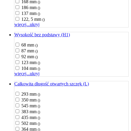
168 mm
()
186 mm
()
137 mm
()
122, 5 mm
()
więcej...
ukryj
Wysokość bez podstawy (H1)
68 mm
()
87 mm
()
92 mm
()
123 mm
()
104 mm
()
więcej...
ukryj
Całkowita długość otwartych szczęk (L)
293 mm
()
350 mm
()
545 mm
()
383 mm
()
435 mm
()
502 mm
()
364 mm
()