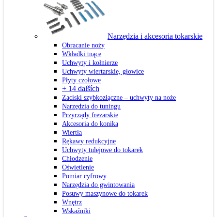
Narzędzia i akcesoria tokarskie
Obracanie noży
Wkładki tnące
Uchwyty i kołnierze
Uchwyty wiertarskie, głowice
Płyty czołowe
+ 14 dalších
Zaciski szybkozłączne – uchwyty na noże
Narzędzia do tuningu
Przyrządy frezarskie
Akcesoria do konika
Wiertła
Rękawy redukcyjne
Uchwyty tulejowe do tokarek
Chłodzenie
Oświetlenie
Pomiar cyfrowy
Narzędzia do gwintowania
Posuwy maszynowe do tokarek
Wnętrz
Wskaźniki