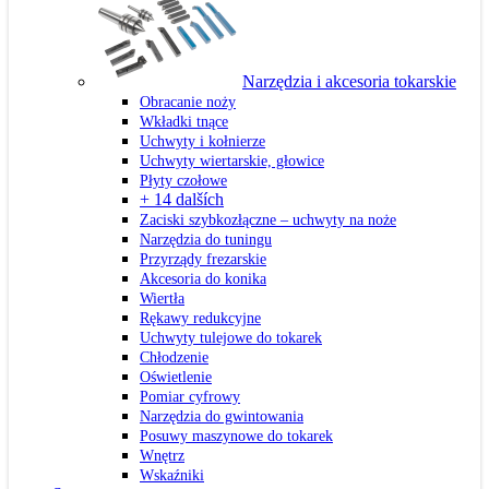
Narzędzia i akcesoria tokarskie
Obracanie noży
Wkładki tnące
Uchwyty i kołnierze
Uchwyty wiertarskie, głowice
Płyty czołowe
+ 14 dalších
Zaciski szybkozłączne – uchwyty na noże
Narzędzia do tuningu
Przyrządy frezarskie
Akcesoria do konika
Wiertła
Rękawy redukcyjne
Uchwyty tulejowe do tokarek
Chłodzenie
Oświetlenie
Pomiar cyfrowy
Narzędzia do gwintowania
Posuwy maszynowe do tokarek
Wnętrz
Wskaźniki