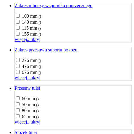
Zakres roboczy wspornika poprzecznego
100 mm
()
140 mm
()
115 mm
()
155 mm
()
więcej...
ukryj
Zakres przesuwu suportu po łożu
276 mm
()
476 mm
()
676 mm
()
więcej...
ukryj
Przesuw tulei
60 mm
()
50 mm
()
80 mm
()
65 mm
()
więcej...
ukryj
Stożek tulei