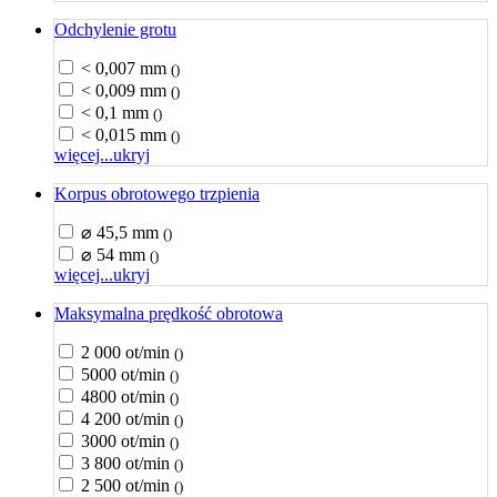
Odchylenie grotu
< 0,007 mm
()
< 0,009 mm
()
< 0,1 mm
()
< 0,015 mm
()
więcej...
ukryj
Korpus obrotowego trzpienia
⌀ 45,5 mm
()
⌀ 54 mm
()
więcej...
ukryj
Maksymalna prędkość obrotowa
2 000 ot/min
()
5000 ot/min
()
4800 ot/min
()
4 200 ot/min
()
3000 ot/min
()
3 800 ot/min
()
2 500 ot/min
()