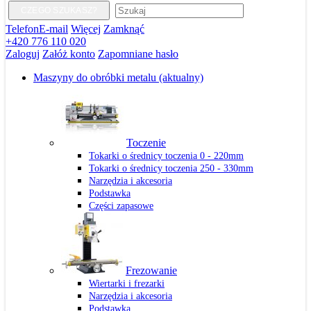
CZEGO SZUKASZ?
Telefon
E-mail
Więcej
Zamknąć
+420 776 110 020
Zaloguj
Załóż konto
Zapomniane hasło
Maszyny do obróbki metalu
(aktualny)
Toczenie
Tokarki o średnicy toczenia 0 - 220mm
Tokarki o średnicy toczenia 250 - 330mm
Narzędzia i akcesoria
Podstawka
Części zapasowe
Frezowanie
Wiertarki i frezarki
Narzędzia i akcesoria
Podstawka