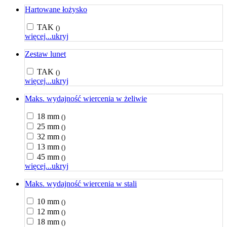
Hartowane łożysko
TAK
()
więcej...
ukryj
Zestaw lunet
TAK
()
więcej...
ukryj
Maks. wydajność wiercenia w żeliwie
18 mm
()
25 mm
()
32 mm
()
13 mm
()
45 mm
()
więcej...
ukryj
Maks. wydajność wiercenia w stali
10 mm
()
12 mm
()
18 mm
()