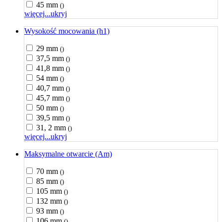
45 mm
()
więcej...
ukryj
Wysokość mocowania (h1)
29 mm
()
37,5 mm
()
41,8 mm
()
54 mm
()
40,7 mm
()
45,7 mm
()
50 mm
()
39,5 mm
()
31, 2 mm
()
więcej...
ukryj
Maksymalne otwarcie (Am)
70 mm
()
85 mm
()
105 mm
()
132 mm
()
93 mm
()
106 mm
()