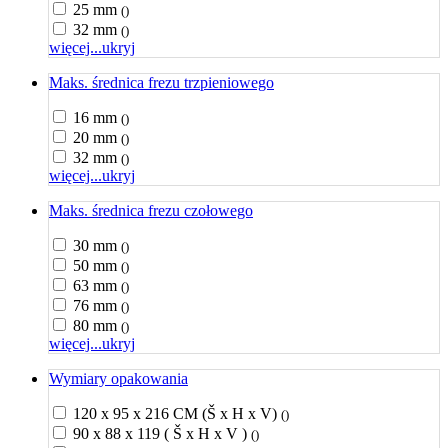
25 mm
()
32 mm
()
więcej...
ukryj
Maks. średnica frezu trzpieniowego
16 mm
()
20 mm
()
32 mm
()
więcej...
ukryj
Maks. średnica frezu czołowego
30 mm
()
50 mm
()
63 mm
()
76 mm
()
80 mm
()
więcej...
ukryj
Wymiary opakowania
120 x 95 x 216 CM (Š x H x V)
()
90 x 88 x 119 ( Š x H x V )
()