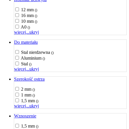
12 mm
()
16 mm
()
10 mm
()
A0
()
więcej...
ukryj
Do materiału
Stal nierdzewna
()
Aluminium
()
Stal
()
więcej...
ukryj
Szerokość ostrza
2 mm
()
1 mm
()
1,5 mm
()
więcej...
ukryj
Wznoszenie
1,5 mm
()