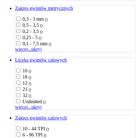
Zakres gwintów metrycznych
0,3 - 3 mm
()
0,5 - 3,5
()
0,2 - 3,5
()
0,25 - 5
()
0,1 - 7,5 mm
()
więcej...
ukryj
Liczba gwintów calowych
10
()
18
()
12
()
21
()
32
()
Unlimited
()
więcej...
ukryj
Zakres gwintów calowych
10 - 44 TPI
()
6 - 96 TPI
()