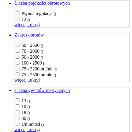
Liczba prędkości obrotowych
Płynna regulacja
()
12
()
więcej...
ukryj
Zakres obrotów
50 - 2500
()
70 - 2000
()
50 - 2000
()
100 - 2500
()
75 - 3200 ot./min
()
75 - 2500 ot/min
()
więcej...
ukryj
Liczba gwintów metrycznych
13
()
10
()
18
()
30
()
Unlimited
()
więcej...
ukryj