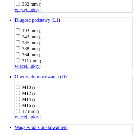
332 mm
()
więcej...
ukryj
Długość podstawy (L1)
193 mm
()
243 mm
()
285 mm
()
388 mm
()
364 mm
()
311 mm
()
więcej...
ukryj
Otwory do mocowania (D)
M10
()
M12
()
M14
()
M16
()
12 mm
()
więcej...
ukryj
Waga wraz z opakowaniem