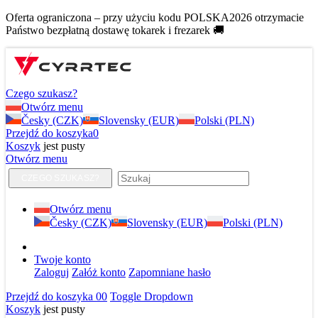
Oferta ograniczona – przy użyciu kodu POLSKA2026 otrzymacie
Państwo bezpłatną dostawę tokarek i frezarek 🚚
Czego szukasz?
Otwórz menu
Česky (CZK)
Slovensky (EUR)
Polski (PLN)
Przejdź do koszyka
0
Koszyk
jest pusty
Otwórz menu
CZEGO SZUKASZ?
Otwórz menu
Česky (CZK)
Slovensky (EUR)
Polski (PLN)
Twoje konto
Zaloguj
Załóż konto
Zapomniane hasło
Przejdź do koszyka
0
0
Toggle Dropdown
Koszyk
jest pusty