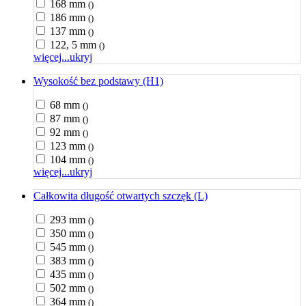
168 mm
()
186 mm
()
137 mm
()
122, 5 mm
()
więcej...
ukryj
Wysokość bez podstawy (H1)
68 mm
()
87 mm
()
92 mm
()
123 mm
()
104 mm
()
więcej...
ukryj
Całkowita długość otwartych szczęk (L)
293 mm
()
350 mm
()
545 mm
()
383 mm
()
435 mm
()
502 mm
()
364 mm
()