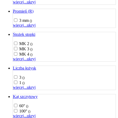
więcej...
ukryj
Promień (R)
3 mm
()
więcej...
ukryj
Stożek stopki
MK 2
()
MK 3
()
MK 4
()
więcej...
ukryj
Liczba łożysk
3
()
1
()
więcej...
ukryj
Kąt szczytowy
60°
()
100°
()
więcej...
ukryj