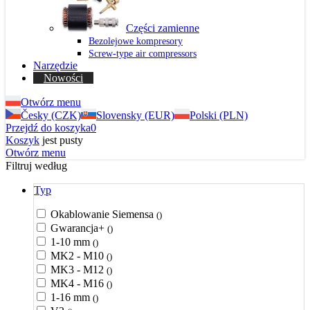
Części zamienne
Bezolejowe kompresory
Screw-type air compressors
Narzędzie
Nowości
Otwórz menu
Česky (CZK)
Slovensky (EUR)
Polski (PLN)
Przejdź do koszyka
0
Koszyk
jest pusty
Otwórz menu
Filtruj według
Typ
Okablowanie Siemensa
()
Gwarancja+
()
1-10 mm
()
MK2 - M10
()
MK3 - M12
()
MK4 - M16
()
1-16 mm
()