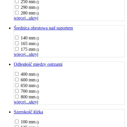
250 mm
()
290 mm
()
280 mm
()
więcej...
ukryj
Średnica obrotowa nad suportem
140 mm
()
165 mm
()
175 mm
()
więcej...
ukryj
Odległość między ostrzami
400 mm
()
600 mm
()
650 mm
()
700 mm
()
800 mm
()
więcej...
ukryj
Szerokość łóżka
100 mm
()