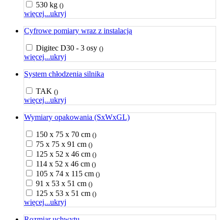
530 kg
()
więcej...
ukryj
Cyfrowe pomiary wraz z instalacją
Digitec D30 - 3 osy
()
więcej...
ukryj
System chłodzenia silnika
TAK
()
więcej...
ukryj
Wymiary opakowania (SxWxGL)
150 x 75 x 70 cm
()
75 x 75 x 91 cm
()
125 x 52 x 46 cm
()
114 x 52 x 46 cm
()
105 x 74 x 115 cm
()
91 x 53 x 51 cm
()
125 x 53 x 51 cm
()
więcej...
ukryj
Rozmiar uchwytu