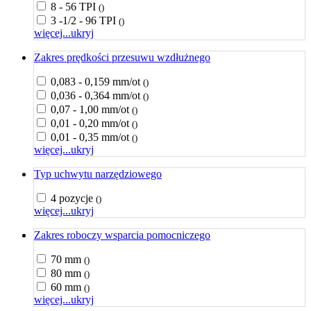
8 - 56 TPI
()
3 -1/2 - 96 TPI
()
więcej...
ukryj
Zakres prędkości przesuwu wzdłużnego
0,083 - 0,159 mm/ot
()
0,036 - 0,364 mm/ot
()
0,07 - 1,00 mm/ot
()
0,01 - 0,20 mm/ot
()
0,01 - 0,35 mm/ot
()
więcej...
ukryj
Typ uchwytu narzędziowego
4 pozycje
()
więcej...
ukryj
Zakres roboczy wsparcia pomocniczego
70 mm
()
80 mm
()
60 mm
()
więcej...
ukryj