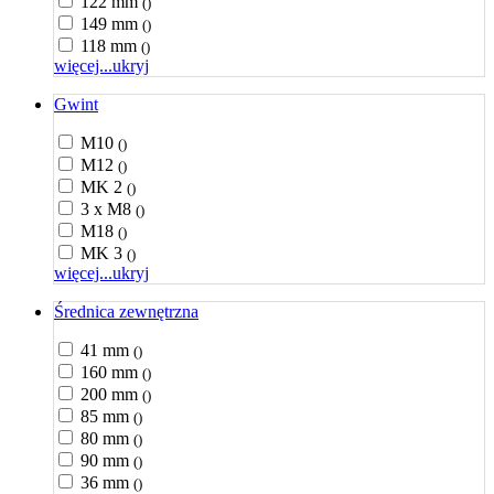
122 mm
()
149 mm
()
118 mm
()
więcej...
ukryj
Gwint
M10
()
M12
()
MK 2
()
3 x M8
()
M18
()
MK 3
()
więcej...
ukryj
Średnica zewnętrzna
41 mm
()
160 mm
()
200 mm
()
85 mm
()
80 mm
()
90 mm
()
36 mm
()