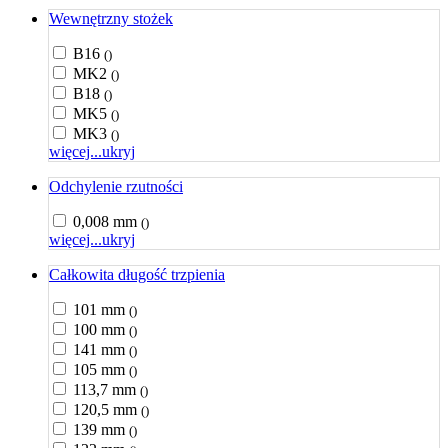
Wewnętrzny stożek
B16
()
MK2
()
B18
()
MK5
()
MK3
()
więcej...
ukryj
Odchylenie rzutności
0,008 mm
()
więcej...
ukryj
Całkowita długość trzpienia
101 mm
()
100 mm
()
141 mm
()
105 mm
()
113,7 mm
()
120,5 mm
()
139 mm
()