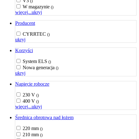
V3
()
W magazynie
()
więcej...
ukryj
Producent
CYRRTEC
()
ukryj
Korzyści
System ELS
()
Nowa generacja
()
ukryj
Napięcie robocze
230 V
()
400 V
()
więcej...
ukryj
Średnica obrotowa nad łożem
220 mm
()
210 mm
()