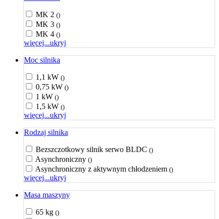
MK 2
()
MK 3
()
MK 4
()
więcej...
ukryj
Moc silnika
1,1 kW
()
0,75 kW
()
1 kW
()
1,5 kW
()
więcej...
ukryj
Rodzaj silnika
Bezszczotkowy silnik serwo BLDC
()
Asynchroniczny
()
Asynchroniczny z aktywnym chłodzeniem
()
więcej...
ukryj
Masa maszyny
65 kg
()