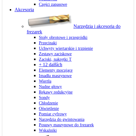
Części zapasowe
Akcesoria
Narzędzia i akcesoria do
frezarek
Stoły obrotowe i przegródki
Przecinaki
Uchwyty wiertarskie i trzpienie
Zestawy zaciskowe
Zaciski, nakrętki T
+ 12 dalších
Elementy mocujące
Imadła maszynowe
Wiertła
Nudne głowy
Rękawy redukcyjne
Sondy
Chłodzenie
Oświetlenie
Pomiar cyfrowy
Narzędzia do gwintowania
Posuwy maszynowe do frezarek
Wskaźniki