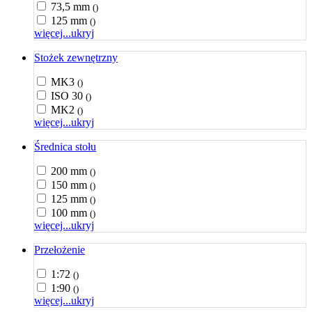
73,5 mm
()
125 mm
()
więcej...
ukryj
Stożek zewnętrzny
MK3
()
ISO 30
()
MK2
()
więcej...
ukryj
Średnica stołu
200 mm
()
150 mm
()
125 mm
()
100 mm
()
więcej...
ukryj
Przełożenie
1:72
()
1:90
()
więcej...
ukryj