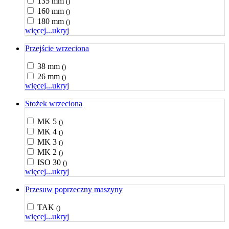
135 mm
()
160 mm
()
180 mm
()
więcej...
ukryj
Przejście wrzeciona
38 mm
()
26 mm
()
więcej...
ukryj
Stożek wrzeciona
MK 5
()
MK 4
()
MK 3
()
MK 2
()
ISO 30
()
więcej...
ukryj
Przesuw poprzeczny maszyny
TAK
()
więcej...
ukryj