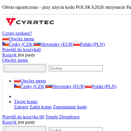
Oferta ograniczona – przy użyciu kodu POLSKA2026 otrzymacie Pańs
Czego szukasz?
Otwórz menu
Česky (CZK)
Slovensky (EUR)
Polski (PLN)
Przejdź do koszyka
0
Koszyk
jest pusty
Otwórz menu
CZEGO SZUKASZ?
Otwórz menu
Česky (CZK)
Slovensky (EUR)
Polski (PLN)
Twoje konto
Zaloguj
Załóż konto
Zapomniane hasło
Przejdź do koszyka
0
0
Toggle Dropdown
Koszyk
jest pusty
CZEGO SZUKASZ?