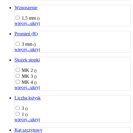
Wznoszenie
1,5 mm
()
więcej...
ukryj
Promień (R)
3 mm
()
więcej...
ukryj
Stożek stopki
MK 2
()
MK 3
()
MK 4
()
więcej...
ukryj
Liczba łożysk
3
()
1
()
więcej...
ukryj
Kąt szczytowy