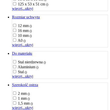
125 x 53 x 51 cm
()
więcej...
ukryj
Rozmiar uchwytu
12 mm
()
16 mm
()
10 mm
()
A0
()
więcej...
ukryj
Do materiału
Stal nierdzewna
()
Aluminium
()
Stal
()
więcej...
ukryj
Szerokość ostrza
2 mm
()
1 mm
()
1,5 mm
()
więcej...
ukryj