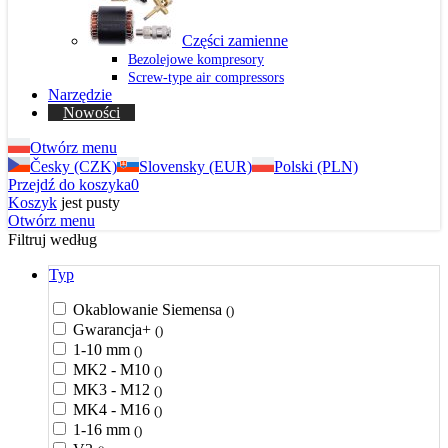
Części zamienne
Bezolejowe kompresory
Screw-type air compressors
Narzędzie
Nowości
Otwórz menu
Česky (CZK)
Slovensky (EUR)
Polski (PLN)
Przejdź do koszyka
0
Koszyk
jest pusty
Otwórz menu
Filtruj według
Typ
Okablowanie Siemensa
()
Gwarancja+
()
1-10 mm
()
MK2 - M10
()
MK3 - M12
()
MK4 - M16
()
1-16 mm
()