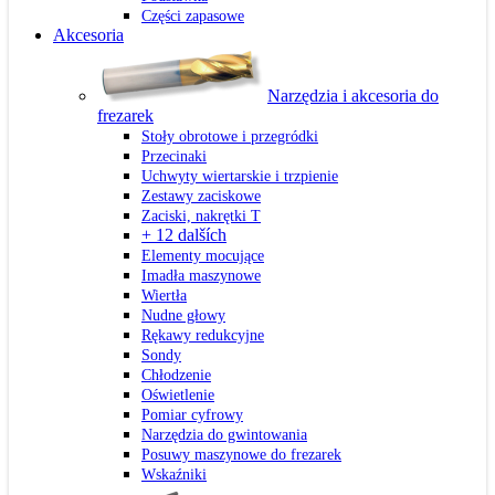
Części zapasowe
Akcesoria
Narzędzia i akcesoria do
frezarek
Stoły obrotowe i przegródki
Przecinaki
Uchwyty wiertarskie i trzpienie
Zestawy zaciskowe
Zaciski, nakrętki T
+ 12 dalších
Elementy mocujące
Imadła maszynowe
Wiertła
Nudne głowy
Rękawy redukcyjne
Sondy
Chłodzenie
Oświetlenie
Pomiar cyfrowy
Narzędzia do gwintowania
Posuwy maszynowe do frezarek
Wskaźniki