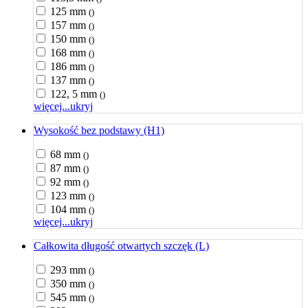
125 mm
()
157 mm
()
150 mm
()
168 mm
()
186 mm
()
137 mm
()
122, 5 mm
()
więcej...
ukryj
Wysokość bez podstawy (H1)
68 mm
()
87 mm
()
92 mm
()
123 mm
()
104 mm
()
więcej...
ukryj
Całkowita długość otwartych szczęk (L)
293 mm
()
350 mm
()
545 mm
()