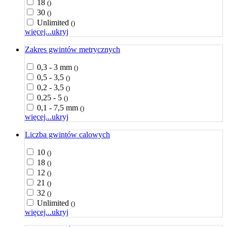
18
()
30
()
Unlimited
()
więcej...
ukryj
Zakres gwintów metrycznych
0,3 - 3 mm
()
0,5 - 3,5
()
0,2 - 3,5
()
0,25 - 5
()
0,1 - 7,5 mm
()
więcej...
ukryj
Liczba gwintów calowych
10
()
18
()
12
()
21
()
32
()
Unlimited
()
więcej...
ukryj