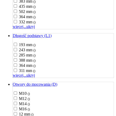
383 mm
()
435 mm
()
502 mm
()
364 mm
()
332 mm
()
więcej...
ukryj
Długość podstawy (L1)
193 mm
()
243 mm
()
285 mm
()
388 mm
()
364 mm
()
311 mm
()
więcej...
ukryj
Otwory do mocowania (D)
M10
()
M12
()
M14
()
M16
()
12 mm
()