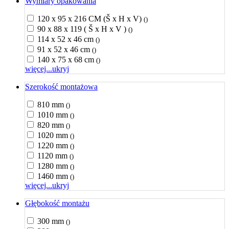
Wymiary opakowania
120 x 95 x 216 CM (Š x H x V)
()
90 x 88 x 119 ( Š x H x V )
()
114 x 52 x 46 cm
()
91 x 52 x 46 cm
()
140 x 75 x 68 cm
()
więcej...
ukryj
Szerokość montażowa
810 mm
()
1010 mm
()
820 mm
()
1020 mm
()
1220 mm
()
1120 mm
()
1280 mm
()
1460 mm
()
więcej...
ukryj
Głębokość montażu
300 mm
()