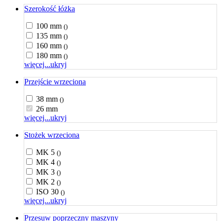
Szerokość łóżka
100 mm
()
135 mm
()
160 mm
()
180 mm
()
więcej...
ukryj
Przejście wrzeciona
38 mm
()
26 mm
więcej...
ukryj
Stożek wrzeciona
MK 5
()
MK 4
()
MK 3
()
MK 2
()
ISO 30
()
więcej...
ukryj
Przesuw poprzeczny maszyny