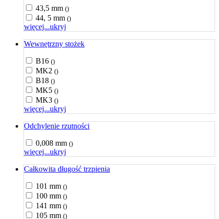
43,5 mm
()
44, 5 mm
()
więcej...
ukryj
Wewnętrzny stożek
B16
()
MK2
()
B18
()
MK5
()
MK3
()
więcej...
ukryj
Odchylenie rzutności
0,008 mm
()
więcej...
ukryj
Całkowita długość trzpienia
101 mm
()
100 mm
()
141 mm
()
105 mm
()