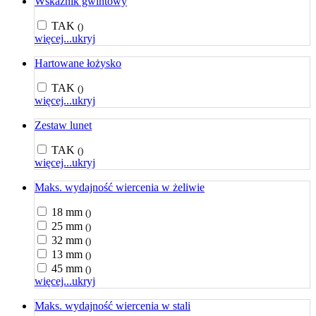
Wskaźnik gwintowy
TAK
()
więcej...
ukryj
Hartowane łożysko
TAK
()
więcej...
ukryj
Zestaw lunet
TAK
()
więcej...
ukryj
Maks. wydajność wiercenia w żeliwie
18 mm
()
25 mm
()
32 mm
()
13 mm
()
45 mm
()
więcej...
ukryj
Maks. wydajność wiercenia w stali