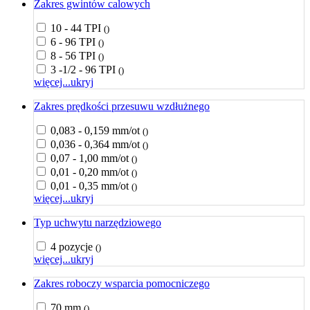
Zakres gwintów calowych
10 - 44 TPI
()
6 - 96 TPI
()
8 - 56 TPI
()
3 -1/2 - 96 TPI
()
więcej...
ukryj
Zakres prędkości przesuwu wzdłużnego
0,083 - 0,159 mm/ot
()
0,036 - 0,364 mm/ot
()
0,07 - 1,00 mm/ot
()
0,01 - 0,20 mm/ot
()
0,01 - 0,35 mm/ot
()
więcej...
ukryj
Typ uchwytu narzędziowego
4 pozycje
()
więcej...
ukryj
Zakres roboczy wsparcia pomocniczego
70 mm
()