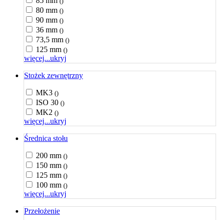
85 mm
()
80 mm
()
90 mm
()
36 mm
()
73,5 mm
()
125 mm
()
więcej...
ukryj
Stożek zewnętrzny
MK3
()
ISO 30
()
MK2
()
więcej...
ukryj
Średnica stołu
200 mm
()
150 mm
()
125 mm
()
100 mm
()
więcej...
ukryj
Przełożenie