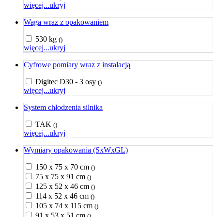
więcej...
ukryj
Waga wraz z opakowaniem
530 kg
()
więcej...
ukryj
Cyfrowe pomiary wraz z instalacją
Digitec D30 - 3 osy
()
więcej...
ukryj
System chłodzenia silnika
TAK
()
więcej...
ukryj
Wymiary opakowania (SxWxGL)
150 x 75 x 70 cm
()
75 x 75 x 91 cm
()
125 x 52 x 46 cm
()
114 x 52 x 46 cm
()
105 x 74 x 115 cm
()
91 x 53 x 51 cm
()