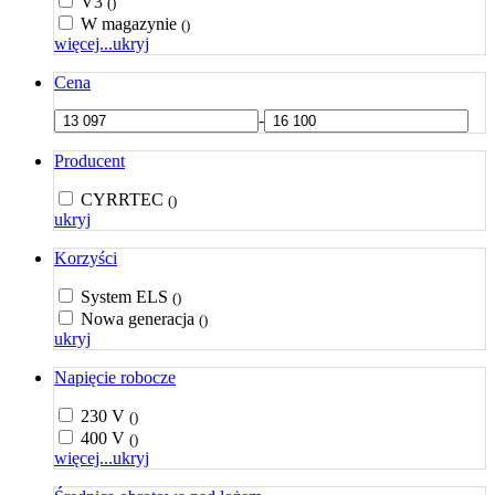
V3
()
W magazynie
()
więcej...
ukryj
Cena
-
Producent
CYRRTEC
()
ukryj
Korzyści
System ELS
()
Nowa generacja
()
ukryj
Napięcie robocze
230 V
()
400 V
()
więcej...
ukryj