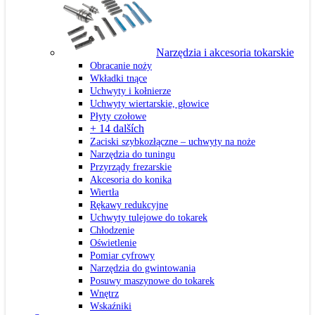
Narzędzia i akcesoria tokarskie
Obracanie noży
Wkładki tnące
Uchwyty i kołnierze
Uchwyty wiertarskie, głowice
Płyty czołowe
+ 14 dalších
Zaciski szybkozłączne – uchwyty na noże
Narzędzia do tuningu
Przyrządy frezarskie
Akcesoria do konika
Wiertła
Rękawy redukcyjne
Uchwyty tulejowe do tokarek
Chłodzenie
Oświetlenie
Pomiar cyfrowy
Narzędzia do gwintowania
Posuwy maszynowe do tokarek
Wnętrz
Wskaźniki