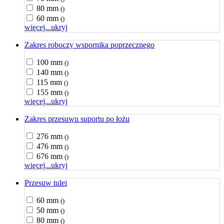
80 mm
()
60 mm
()
więcej...
ukryj
Zakres roboczy wspornika poprzecznego
100 mm
()
140 mm
()
115 mm
()
155 mm
()
więcej...
ukryj
Zakres przesuwu suportu po łożu
276 mm
()
476 mm
()
676 mm
()
więcej...
ukryj
Przesuw tulei
60 mm
()
50 mm
()
80 mm
()