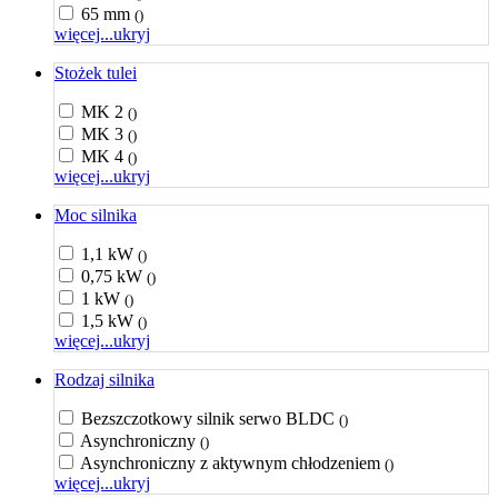
65 mm
()
więcej...
ukryj
Stożek tulei
MK 2
()
MK 3
()
MK 4
()
więcej...
ukryj
Moc silnika
1,1 kW
()
0,75 kW
()
1 kW
()
1,5 kW
()
więcej...
ukryj
Rodzaj silnika
Bezszczotkowy silnik serwo BLDC
()
Asynchroniczny
()
Asynchroniczny z aktywnym chłodzeniem
()
więcej...
ukryj