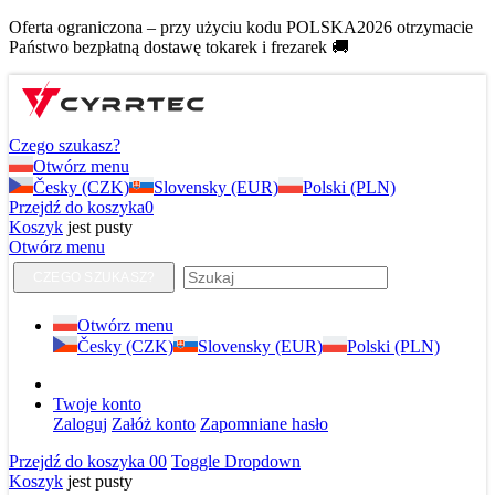
Oferta ograniczona – przy użyciu kodu POLSKA2026 otrzymacie
Państwo bezpłatną dostawę tokarek i frezarek 🚚
Czego szukasz?
Otwórz menu
Česky (CZK)
Slovensky (EUR)
Polski (PLN)
Przejdź do koszyka
0
Koszyk
jest pusty
Otwórz menu
CZEGO SZUKASZ?
Otwórz menu
Česky (CZK)
Slovensky (EUR)
Polski (PLN)
Twoje konto
Zaloguj
Załóż konto
Zapomniane hasło
Przejdź do koszyka
0
0
Toggle Dropdown
Koszyk
jest pusty