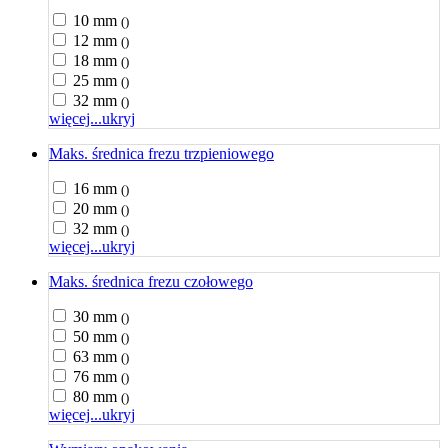
10 mm
()
12 mm
()
18 mm
()
25 mm
()
32 mm
()
więcej...
ukryj
Maks. średnica frezu trzpieniowego
16 mm
()
20 mm
()
32 mm
()
więcej...
ukryj
Maks. średnica frezu czołowego
30 mm
()
50 mm
()
63 mm
()
76 mm
()
80 mm
()
więcej...
ukryj