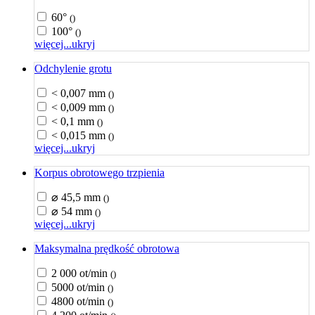
60°
()
100°
()
więcej...
ukryj
Odchylenie grotu
< 0,007 mm
()
< 0,009 mm
()
< 0,1 mm
()
< 0,015 mm
()
więcej...
ukryj
Korpus obrotowego trzpienia
⌀ 45,5 mm
()
⌀ 54 mm
()
więcej...
ukryj
Maksymalna prędkość obrotowa
2 000 ot/min
()
5000 ot/min
()
4800 ot/min
()