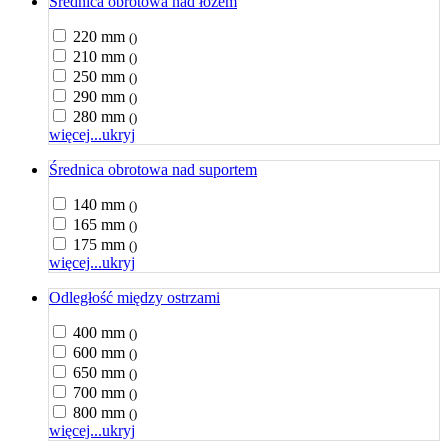
Średnica obrotowa nad łożem
220 mm
()
210 mm
()
250 mm
()
290 mm
()
280 mm
()
więcej...
ukryj
Średnica obrotowa nad suportem
140 mm
()
165 mm
()
175 mm
()
więcej...
ukryj
Odległość między ostrzami
400 mm
()
600 mm
()
650 mm
()
700 mm
()
800 mm
()
więcej...
ukryj