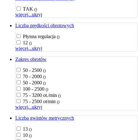
TAK
()
więcej...
ukryj
Liczba prędkości obrotowych
Płynna regulacja
()
12
()
więcej...
ukryj
Zakres obrotów
50 - 2500
()
70 - 2000
()
50 - 2000
()
100 - 2500
()
75 - 3200 ot./min
()
75 - 2500 ot/min
()
więcej...
ukryj
Liczba gwintów metrycznych
13
()
10
()