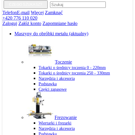
CZEGO SZUKASZ?
Telefon
E-mail
Więcej
Zamknąć
+420 776 110 020
Zaloguj
Załóż konto
Zapomniane hasło
Maszyny do obróbki metalu
(aktualny)
Toczenie
Tokarki o średnicy toczenia 0 - 220mm
Tokarki o średnicy toczenia 250 - 330mm
Narzędzia i akcesoria
Podstawka
Części zapasowe
Frezowanie
Wiertarki i frezarki
Narzędzia i akcesoria
Podstawka