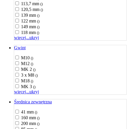
113,7 mm
()
120,5 mm
()
139 mm
()
122 mm
()
149 mm
()
118 mm
()
więcej...
ukryj
Gwint
M10
()
M12
()
MK 2
()
3 x M8
()
M18
()
MK 3
()
więcej...
ukryj
Średnica zewnętrzna
41 mm
()
160 mm
()
200 mm
()