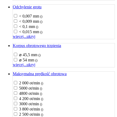
Odchylenie grotu
< 0,007 mm
()
< 0,009 mm
()
< 0,1 mm
()
< 0,015 mm
()
więcej...
ukryj
Korpus obrotowego trzpienia
⌀ 45,5 mm
()
⌀ 54 mm
()
więcej...
ukryj
Maksymalna prędkość obrotowa
2 000 ot/min
()
5000 ot/min
()
4800 ot/min
()
4 200 ot/min
()
3000 ot/min
()
3 800 ot/min
()
2 500 ot/min
()