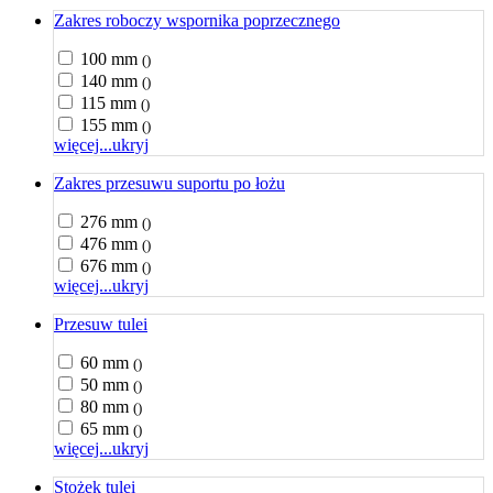
Zakres roboczy wspornika poprzecznego
100 mm
()
140 mm
()
115 mm
()
155 mm
()
więcej...
ukryj
Zakres przesuwu suportu po łożu
276 mm
()
476 mm
()
676 mm
()
więcej...
ukryj
Przesuw tulei
60 mm
()
50 mm
()
80 mm
()
65 mm
()
więcej...
ukryj
Stożek tulei