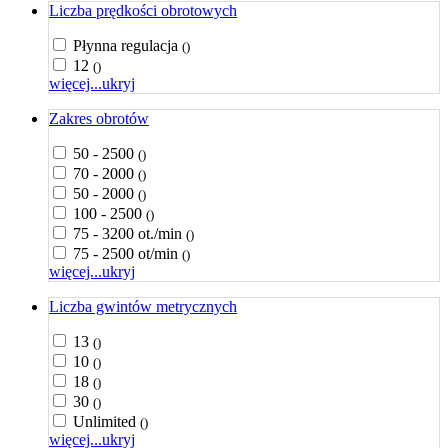
Liczba prędkości obrotowych
Płynna regulacja
()
12
()
więcej...
ukryj
Zakres obrotów
50 - 2500
()
70 - 2000
()
50 - 2000
()
100 - 2500
()
75 - 3200 ot./min
()
75 - 2500 ot/min
()
więcej...
ukryj
Liczba gwintów metrycznych
13
()
10
()
18
()
30
()
Unlimited
()
więcej...
ukryj