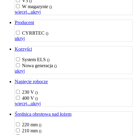
V3
()
W magazynie
()
więcej...
ukryj
Producent
CYRRTEC
()
ukryj
Korzyści
System ELS
()
Nowa generacja
()
ukryj
Napięcie robocze
230 V
()
400 V
()
więcej...
ukryj
Średnica obrotowa nad łożem
220 mm
()
210 mm
()