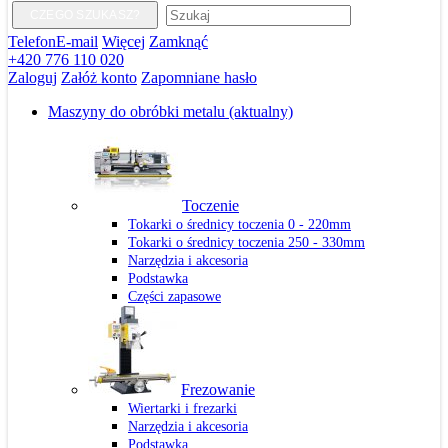
CZEGO SZUKASZ?
Telefon
E-mail
Więcej
Zamknąć
+420 776 110 020
Zaloguj
Załóż konto
Zapomniane hasło
Maszyny do obróbki metalu
(aktualny)
Toczenie
Tokarki o średnicy toczenia 0 - 220mm
Tokarki o średnicy toczenia 250 - 330mm
Narzędzia i akcesoria
Podstawka
Części zapasowe
Frezowanie
Wiertarki i frezarki
Narzędzia i akcesoria
Podstawka