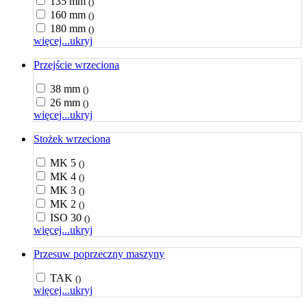
135 mm
()
160 mm
()
180 mm
()
więcej...
ukryj
Przejście wrzeciona
38 mm
()
26 mm
()
więcej...
ukryj
Stożek wrzeciona
MK 5
()
MK 4
()
MK 3
()
MK 2
()
ISO 30
()
więcej...
ukryj
Przesuw poprzeczny maszyny
TAK
()
więcej...
ukryj