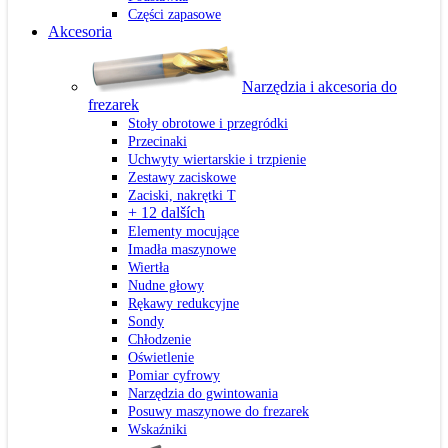
Części zapasowe
Akcesoria
Narzędzia i akcesoria do
frezarek
Stoły obrotowe i przegródki
Przecinaki
Uchwyty wiertarskie i trzpienie
Zestawy zaciskowe
Zaciski, nakrętki T
+ 12 dalších
Elementy mocujące
Imadła maszynowe
Wiertła
Nudne głowy
Rękawy redukcyjne
Sondy
Chłodzenie
Oświetlenie
Pomiar cyfrowy
Narzędzia do gwintowania
Posuwy maszynowe do frezarek
Wskaźniki