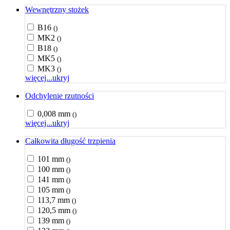
Wewnętrzny stożek
B16
()
MK2
()
B18
()
MK5
()
MK3
()
więcej...
ukryj
Odchylenie rzutności
0,008 mm
()
więcej...
ukryj
Całkowita długość trzpienia
101 mm
()
100 mm
()
141 mm
()
105 mm
()
113,7 mm
()
120,5 mm
()
139 mm
()