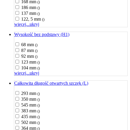
168 mm
()
186 mm
()
137 mm
()
122, 5 mm
()
więcej...
ukryj
Wysokość bez podstawy (H1)
68 mm
()
87 mm
()
92 mm
()
123 mm
()
104 mm
()
więcej...
ukryj
Całkowita długość otwartych szczęk (L)
293 mm
()
350 mm
()
545 mm
()
383 mm
()
435 mm
()
502 mm
()
364 mm
()