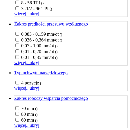
8 - 56 TPI
()
3 -1/2 - 96 TPI
()
więcej...
ukryj
Zakres prędkości przesuwu wzdłużnego
0,083 - 0,159 mm/ot
()
0,036 - 0,364 mm/ot
()
0,07 - 1,00 mm/ot
()
0,01 - 0,20 mm/ot
()
0,01 - 0,35 mm/ot
()
więcej...
ukryj
Typ uchwytu narzędziowego
4 pozycje
()
więcej...
ukryj
Zakres roboczy wsparcia pomocniczego
70 mm
()
80 mm
()
60 mm
()
więcej...
ukryj