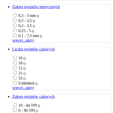
Zakres gwintów metrycznych
0,3 - 3 mm
()
0,5 - 3,5
()
0,2 - 3,5
()
0,25 - 5
()
0,1 - 7,5 mm
()
więcej...
ukryj
Liczba gwintów calowych
10
()
18
()
12
()
21
()
32
()
Unlimited
()
więcej...
ukryj
Zakres gwintów calowych
10 - 44 TPI
()
6 - 96 TPI
()