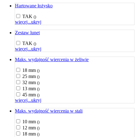
Hartowane łożysko
TAK
()
więcej...
ukryj
Zestaw lunet
TAK
()
więcej...
ukryj
Maks. wydajność wiercenia w żeliwie
18 mm
()
25 mm
()
32 mm
()
13 mm
()
45 mm
()
więcej...
ukryj
Maks. wydajność wiercenia w stali
10 mm
()
12 mm
()
18 mm
()