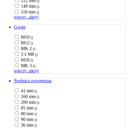
122 mm
()
149 mm
()
118 mm
()
więcej...
ukryj
Gwint
M10
()
M12
()
MK 2
()
3 x M8
()
M18
()
MK 3
()
więcej...
ukryj
Średnica zewnętrzna
41 mm
()
160 mm
()
200 mm
()
85 mm
()
80 mm
()
90 mm
()
36 mm
()