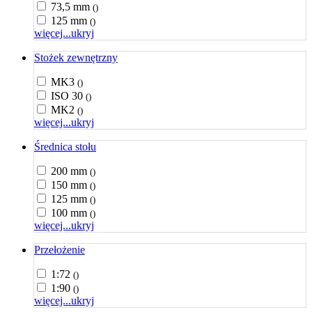
73,5 mm
()
125 mm
()
więcej...
ukryj
Stożek zewnętrzny
MK3
()
ISO 30
()
MK2
()
więcej...
ukryj
Średnica stołu
200 mm
()
150 mm
()
125 mm
()
100 mm
()
więcej...
ukryj
Przełożenie
1:72
()
1:90
()
więcej...
ukryj