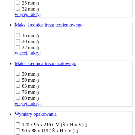
25 mm
()
32 mm
()
więcej...
ukryj
Maks. średnica frezu trzpieniowego
16 mm
()
20 mm
()
32 mm
()
więcej...
ukryj
Maks. średnica frezu czołowego
30 mm
()
50 mm
()
63 mm
()
76 mm
()
80 mm
()
więcej...
ukryj
Wymiary opakowania
120 x 95 x 216 CM (Š x H x V)
()
90 x 88 x 119 ( Š x H x V )
()