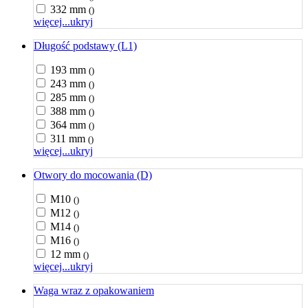
332 mm
()
więcej...
ukryj
Długość podstawy (L1)
193 mm
()
243 mm
()
285 mm
()
388 mm
()
364 mm
()
311 mm
()
więcej...
ukryj
Otwory do mocowania (D)
M10
()
M12
()
M14
()
M16
()
12 mm
()
więcej...
ukryj
Waga wraz z opakowaniem