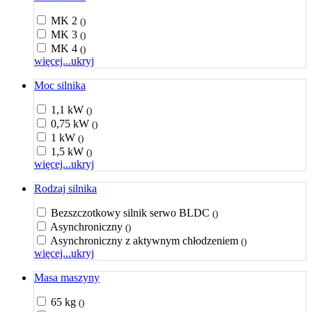
MK 2
()
MK 3
()
MK 4
()
więcej...
ukryj
Moc silnika
1,1 kW
()
0,75 kW
()
1 kW
()
1,5 kW
()
więcej...
ukryj
Rodzaj silnika
Bezszczotkowy silnik serwo BLDC
()
Asynchroniczny
()
Asynchroniczny z aktywnym chłodzeniem
()
więcej...
ukryj
Masa maszyny
65 kg
()