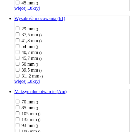
45 mm
()
więcej...
ukryj
Wysokość mocowania (h1)
29 mm
()
37,5 mm
()
41,8 mm
()
54 mm
()
40,7 mm
()
45,7 mm
()
50 mm
()
39,5 mm
()
31, 2 mm
()
więcej...
ukryj
Maksymalne otwarcie (Am)
70 mm
()
85 mm
()
105 mm
()
132 mm
()
93 mm
()
106 mm
()