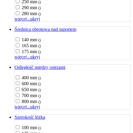
250 mm
()
290 mm
()
280 mm
()
więcej...
ukryj
Średnica obrotowa nad suportem
140 mm
()
165 mm
()
175 mm
()
więcej...
ukryj
Odległość między ostrzami
400 mm
()
600 mm
()
650 mm
()
700 mm
()
800 mm
()
więcej...
ukryj
Szerokość łóżka
100 mm
()