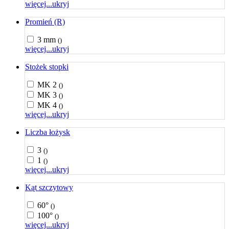
więcej...
ukryj
Promień (R)
3 mm
()
więcej...
ukryj
Stożek stopki
MK 2
()
MK 3
()
MK 4
()
więcej...
ukryj
Liczba łożysk
3
()
1
()
więcej...
ukryj
Kąt szczytowy
60°
()
100°
()
więcej...
ukryj