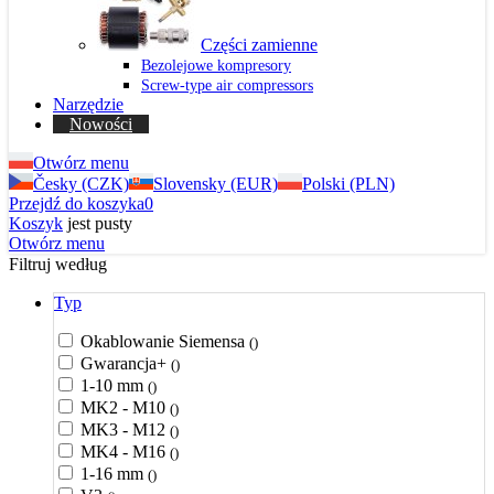
Części zamienne
Bezolejowe kompresory
Screw-type air compressors
Narzędzie
Nowości
Otwórz menu
Česky (CZK)
Slovensky (EUR)
Polski (PLN)
Przejdź do koszyka
0
Koszyk
jest pusty
Otwórz menu
Filtruj według
Typ
Okablowanie Siemensa
()
Gwarancja+
()
1-10 mm
()
MK2 - M10
()
MK3 - M12
()
MK4 - M16
()
1-16 mm
()