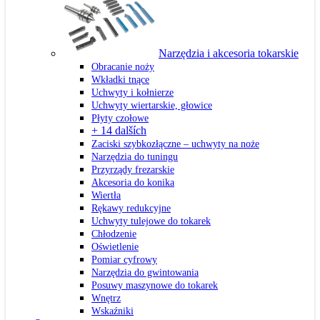
Narzędzia i akcesoria tokarskie
Obracanie noży
Wkładki tnące
Uchwyty i kołnierze
Uchwyty wiertarskie, głowice
Płyty czołowe
+ 14 dalších
Zaciski szybkozłączne – uchwyty na noże
Narzędzia do tuningu
Przyrządy frezarskie
Akcesoria do konika
Wiertła
Rękawy redukcyjne
Uchwyty tulejowe do tokarek
Chłodzenie
Oświetlenie
Pomiar cyfrowy
Narzędzia do gwintowania
Posuwy maszynowe do tokarek
Wnętrz
Wskaźniki