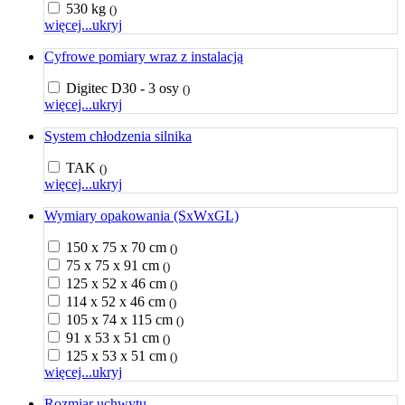
530 kg
()
więcej...
ukryj
Cyfrowe pomiary wraz z instalacją
Digitec D30 - 3 osy
()
więcej...
ukryj
System chłodzenia silnika
TAK
()
więcej...
ukryj
Wymiary opakowania (SxWxGL)
150 x 75 x 70 cm
()
75 x 75 x 91 cm
()
125 x 52 x 46 cm
()
114 x 52 x 46 cm
()
105 x 74 x 115 cm
()
91 x 53 x 51 cm
()
125 x 53 x 51 cm
()
więcej...
ukryj
Rozmiar uchwytu