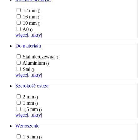
12 mm
()
16 mm
()
10 mm
()
A0
()
więcej...
ukryj
Do materiału
Stal nierdzewna
()
Aluminium
()
Stal
()
więcej...
ukryj
Szerokość ostrza
2 mm
()
1 mm
()
1,5 mm
()
więcej...
ukryj
Wznoszenie
1,5 mm
()