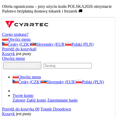
Oferta ograniczona – przy użyciu kodu POLSKA2026 otrzymacie
Państwo bezpłatną dostawę tokarek i frezarek 🚚
Czego szukasz?
Otwórz menu
Česky (CZK)
Slovensky (EUR)
Polski (PLN)
Przejdź do koszyka
0
Koszyk
jest pusty
Otwórz menu
CZEGO SZUKASZ?
Otwórz menu
Česky (CZK)
Slovensky (EUR)
Polski (PLN)
Twoje konto
Zaloguj
Załóż konto
Zapomniane hasło
Przejdź do koszyka
0
0
Toggle Dropdown
Koszyk
jest pusty