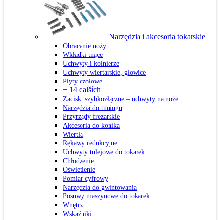
Narzędzia i akcesoria tokarskie
Obracanie noży
Wkładki tnące
Uchwyty i kołnierze
Uchwyty wiertarskie, głowice
Płyty czołowe
+ 14 dalších
Zaciski szybkozłączne – uchwyty na noże
Narzędzia do tuningu
Przyrządy frezarskie
Akcesoria do konika
Wiertła
Rękawy redukcyjne
Uchwyty tulejowe do tokarek
Chłodzenie
Oświetlenie
Pomiar cyfrowy
Narzędzia do gwintowania
Posuwy maszynowe do tokarek
Wnętrz
Wskaźniki