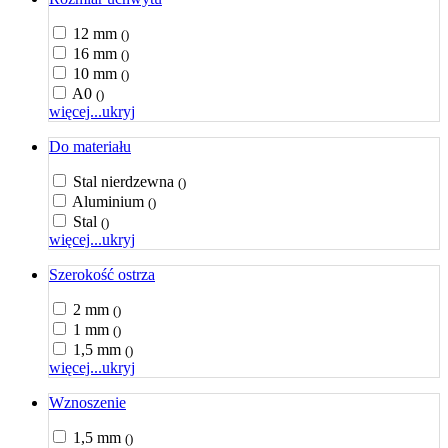
12 mm
()
16 mm
()
10 mm
()
A0
()
więcej...
ukryj
Do materiału
Stal nierdzewna
()
Aluminium
()
Stal
()
więcej...
ukryj
Szerokość ostrza
2 mm
()
1 mm
()
1,5 mm
()
więcej...
ukryj
Wznoszenie
1,5 mm
()