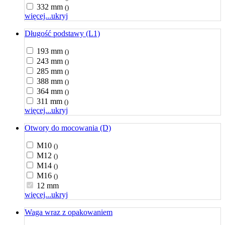
332 mm
()
więcej...
ukryj
Długość podstawy (L1)
193 mm
()
243 mm
()
285 mm
()
388 mm
()
364 mm
()
311 mm
()
więcej...
ukryj
Otwory do mocowania (D)
M10
()
M12
()
M14
()
M16
()
12 mm
więcej...
ukryj
Waga wraz z opakowaniem