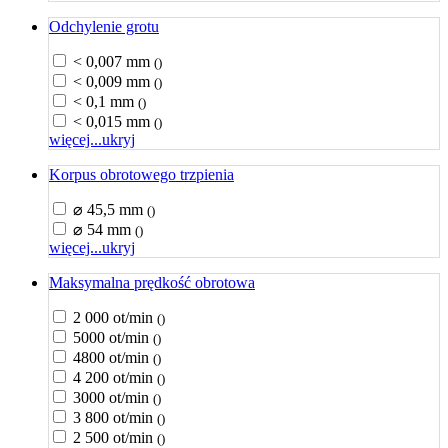
Odchylenie grotu
< 0,007 mm
()
< 0,009 mm
()
< 0,1 mm
()
< 0,015 mm
()
więcej...
ukryj
Korpus obrotowego trzpienia
⌀ 45,5 mm
()
⌀ 54 mm
()
więcej...
ukryj
Maksymalna prędkość obrotowa
2 000 ot/min
()
5000 ot/min
()
4800 ot/min
()
4 200 ot/min
()
3000 ot/min
()
3 800 ot/min
()
2 500 ot/min
()