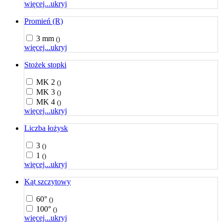
więcej...
ukryj
Promień (R)
3 mm
()
więcej...
ukryj
Stożek stopki
MK 2
()
MK 3
()
MK 4
()
więcej...
ukryj
Liczba łożysk
3
()
1
()
więcej...
ukryj
Kąt szczytowy
60°
()
100°
()
więcej...
ukryj