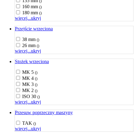
135 mm
()
160 mm
()
180 mm
()
więcej...
ukryj
Przejście wrzeciona
38 mm
()
26 mm
()
więcej...
ukryj
Stożek wrzeciona
MK 5
()
MK 4
()
MK 3
()
MK 2
()
ISO 30
()
więcej...
ukryj
Przesuw poprzeczny maszyny
TAK
()
więcej...
ukryj