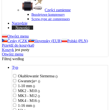
Części zamienne
Bezolejowe kompresory
Screw-type air compressors
Narzędzie
Nowości
Otwórz menu
Česky (CZK)
Slovensky (EUR)
Polski (PLN)
Przejdź do koszyka
0
Koszyk
jest pusty
Otwórz menu
Filtruj według
Typ
Okablowanie Siemensa
()
Gwarancja+
()
1-10 mm
()
MK2 - M10
()
MK3 - M12
()
MK4 - M16
()
1-16 mm
()