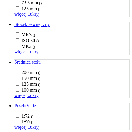
73,5 mm
()
125 mm
()
więcej...
ukryj
Stożek zewnętrzny
MK3
()
ISO 30
()
MK2
()
więcej...
ukryj
Średnica stołu
200 mm
()
150 mm
()
125 mm
()
100 mm
()
więcej...
ukryj
Przełożenie
1:72
()
1:90
()
więcej...
ukryj