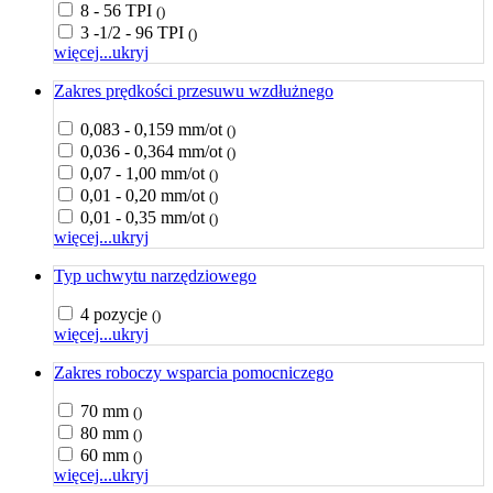
8 - 56 TPI
()
3 -1/2 - 96 TPI
()
więcej...
ukryj
Zakres prędkości przesuwu wzdłużnego
0,083 - 0,159 mm/ot
()
0,036 - 0,364 mm/ot
()
0,07 - 1,00 mm/ot
()
0,01 - 0,20 mm/ot
()
0,01 - 0,35 mm/ot
()
więcej...
ukryj
Typ uchwytu narzędziowego
4 pozycje
()
więcej...
ukryj
Zakres roboczy wsparcia pomocniczego
70 mm
()
80 mm
()
60 mm
()
więcej...
ukryj