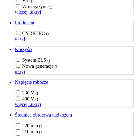
V3
()
W magazynie
()
więcej...
ukryj
Producent
CYRRTEC
()
ukryj
Korzyści
System ELS
()
Nowa generacja
()
ukryj
Napięcie robocze
230 V
()
400 V
()
więcej...
ukryj
Średnica obrotowa nad łożem
220 mm
()
210 mm
()