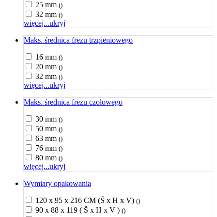
25 mm
()
32 mm
()
więcej...
ukryj
Maks. średnica frezu trzpieniowego
16 mm
()
20 mm
()
32 mm
()
więcej...
ukryj
Maks. średnica frezu czołowego
30 mm
()
50 mm
()
63 mm
()
76 mm
()
80 mm
()
więcej...
ukryj
Wymiary opakowania
120 x 95 x 216 CM (Š x H x V)
()
90 x 88 x 119 ( Š x H x V )
()