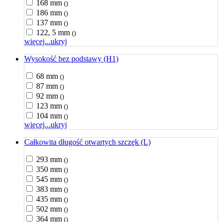
168 mm
()
186 mm
()
137 mm
()
122, 5 mm
()
więcej...
ukryj
Wysokość bez podstawy (H1)
68 mm
()
87 mm
()
92 mm
()
123 mm
()
104 mm
()
więcej...
ukryj
Całkowita długość otwartych szczęk (L)
293 mm
()
350 mm
()
545 mm
()
383 mm
()
435 mm
()
502 mm
()
364 mm
()