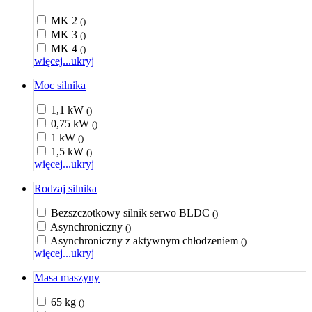
MK 2
()
MK 3
()
MK 4
()
więcej...
ukryj
Moc silnika
1,1 kW
()
0,75 kW
()
1 kW
()
1,5 kW
()
więcej...
ukryj
Rodzaj silnika
Bezszczotkowy silnik serwo BLDC
()
Asynchroniczny
()
Asynchroniczny z aktywnym chłodzeniem
()
więcej...
ukryj
Masa maszyny
65 kg
()