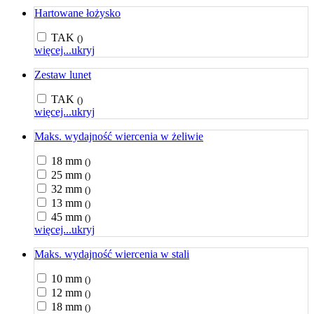
Hartowane łożysko
TAK
()
więcej...
ukryj
Zestaw lunet
TAK
()
więcej...
ukryj
Maks. wydajność wiercenia w żeliwie
18 mm
()
25 mm
()
32 mm
()
13 mm
()
45 mm
()
więcej...
ukryj
Maks. wydajność wiercenia w stali
10 mm
()
12 mm
()
18 mm
()