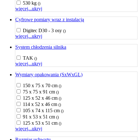
530 kg
()
więcej...
ukryj
Cyfrowe pomiary wraz z instalacją
Digitec D30 - 3 osy
()
więcej...
ukryj
System chłodzenia silnika
TAK
()
więcej...
ukryj
Wymiary opakowania (SxWxGL)
150 x 75 x 70 cm
()
75 x 75 x 91 cm
()
125 x 52 x 46 cm
()
114 x 52 x 46 cm
()
105 x 74 x 115 cm
()
91 x 53 x 51 cm
()
125 x 53 x 51 cm
()
więcej...
ukryj
Rozmiar uchwytu