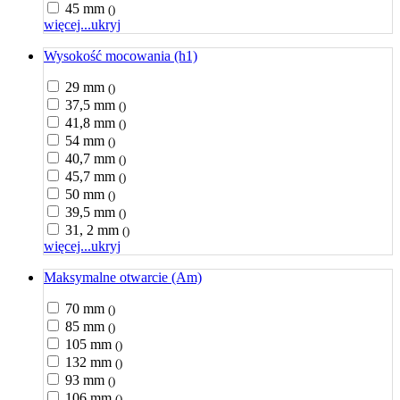
45 mm
()
więcej...
ukryj
Wysokość mocowania (h1)
29 mm
()
37,5 mm
()
41,8 mm
()
54 mm
()
40,7 mm
()
45,7 mm
()
50 mm
()
39,5 mm
()
31, 2 mm
()
więcej...
ukryj
Maksymalne otwarcie (Am)
70 mm
()
85 mm
()
105 mm
()
132 mm
()
93 mm
()
106 mm
()