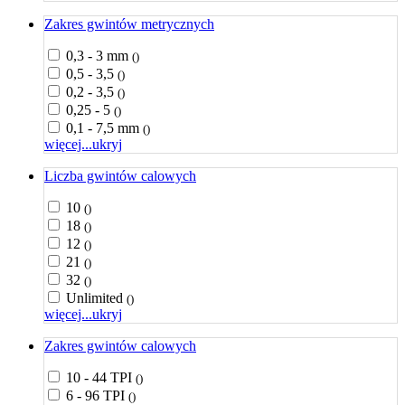
Zakres gwintów metrycznych
0,3 - 3 mm
()
0,5 - 3,5
()
0,2 - 3,5
()
0,25 - 5
()
0,1 - 7,5 mm
()
więcej...
ukryj
Liczba gwintów calowych
10
()
18
()
12
()
21
()
32
()
Unlimited
()
więcej...
ukryj
Zakres gwintów calowych
10 - 44 TPI
()
6 - 96 TPI
()