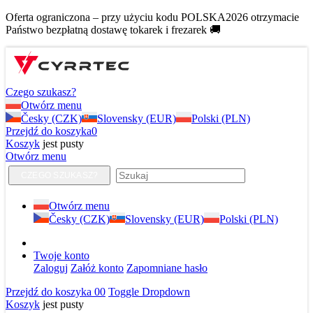
Oferta ograniczona – przy użyciu kodu POLSKA2026 otrzymacie
Państwo bezpłatną dostawę tokarek i frezarek 🚚
Czego szukasz?
Otwórz menu
Česky (CZK)
Slovensky (EUR)
Polski (PLN)
Przejdź do koszyka
0
Koszyk
jest pusty
Otwórz menu
CZEGO SZUKASZ?
Otwórz menu
Česky (CZK)
Slovensky (EUR)
Polski (PLN)
Twoje konto
Zaloguj
Załóż konto
Zapomniane hasło
Przejdź do koszyka
0
0
Toggle Dropdown
Koszyk
jest pusty