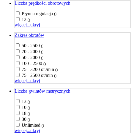
Liczba prędkości obrotowych
Płynna regulacja
()
12
()
więcej...
ukryj
Zakres obrotów
50 - 2500
()
70 - 2000
()
50 - 2000
()
100 - 2500
()
75 - 3200 ot./min
()
75 - 2500 ot/min
()
więcej...
ukryj
Liczba gwintów metrycznych
13
()
10
()
18
()
30
()
Unlimited
()
więcej...
ukryj