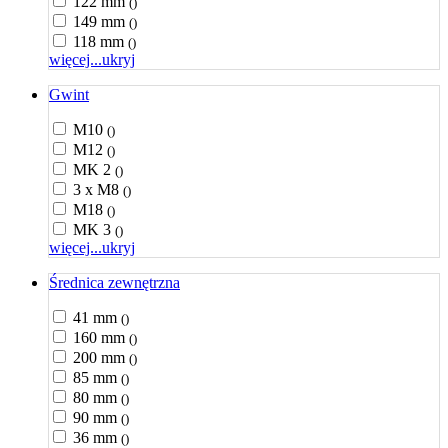
122 mm
()
149 mm
()
118 mm
()
więcej...
ukryj
Gwint
M10
()
M12
()
MK 2
()
3 x M8
()
M18
()
MK 3
()
więcej...
ukryj
Średnica zewnętrzna
41 mm
()
160 mm
()
200 mm
()
85 mm
()
80 mm
()
90 mm
()
36 mm
()