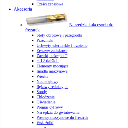
Części zapasowe
Akcesoria
Narzędzia i akcesoria do
frezarek
Stoły obrotowe i przegródki
Przecinaki
Uchwyty wiertarskie i trzpienie
Zestawy zaciskowe
Zaciski, nakrętki T
+ 12 dalších
Elementy mocujące
Imadła maszynowe
Wiertła
Nudne głowy
Rękawy redukcyjne
Sondy
Chłodzenie
Oświetlenie
Pomiar cyfrowy
Narzędzia do gwintowania
Posuwy maszynowe do frezarek
Wskaźniki