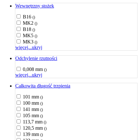
Wewnętrzny stożek
B16
()
MK2
()
B18
()
MK5
()
MK3
()
więcej...
ukryj
Odchylenie rzutności
0,008 mm
()
więcej...
ukryj
Całkowita długość trzpienia
101 mm
()
100 mm
()
141 mm
()
105 mm
()
113,7 mm
()
120,5 mm
()
139 mm
()