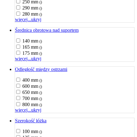
250 mm
()
290 mm
()
280 mm
()
więcej...
ukryj
Średnica obrotowa nad suportem
140 mm
()
165 mm
()
175 mm
()
więcej...
ukryj
Odległość między ostrzami
400 mm
()
600 mm
()
650 mm
()
700 mm
()
800 mm
()
więcej...
ukryj
Szerokość łóżka
100 mm
()