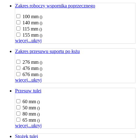
Zakres roboczy wspornika poprzecznego
100 mm
()
140 mm
()
115 mm
()
155 mm
()
więcej...
ukryj
Zakres przesuwu suportu po łożu
276 mm
()
476 mm
()
676 mm
()
więcej...
ukryj
Przesuw tulei
60 mm
()
50 mm
()
80 mm
()
65 mm
()
więcej...
ukryj
Stożek tulei