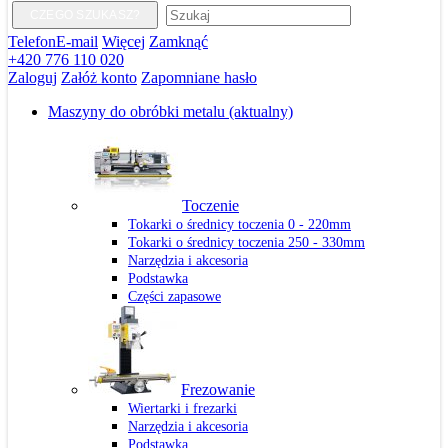
CZEGO SZUKASZ?
Telefon
E-mail
Więcej
Zamknąć
+420 776 110 020
Zaloguj
Załóż konto
Zapomniane hasło
Maszyny do obróbki metalu
(aktualny)
Toczenie
Tokarki o średnicy toczenia 0 - 220mm
Tokarki o średnicy toczenia 250 - 330mm
Narzędzia i akcesoria
Podstawka
Części zapasowe
Frezowanie
Wiertarki i frezarki
Narzędzia i akcesoria
Podstawka