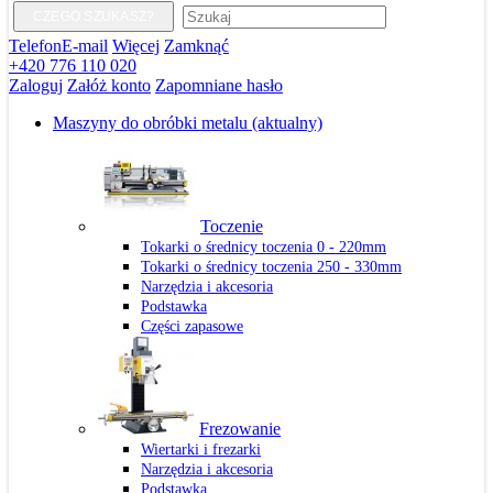
CZEGO SZUKASZ?
Telefon
E-mail
Więcej
Zamknąć
+420 776 110 020
Zaloguj
Załóż konto
Zapomniane hasło
Maszyny do obróbki metalu
(aktualny)
Toczenie
Tokarki o średnicy toczenia 0 - 220mm
Tokarki o średnicy toczenia 250 - 330mm
Narzędzia i akcesoria
Podstawka
Części zapasowe
Frezowanie
Wiertarki i frezarki
Narzędzia i akcesoria
Podstawka