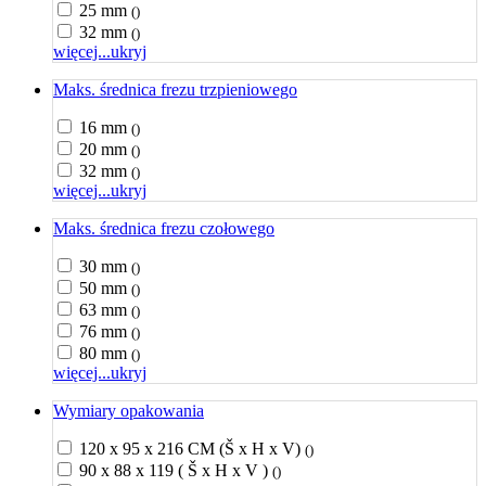
25 mm
()
32 mm
()
więcej...
ukryj
Maks. średnica frezu trzpieniowego
16 mm
()
20 mm
()
32 mm
()
więcej...
ukryj
Maks. średnica frezu czołowego
30 mm
()
50 mm
()
63 mm
()
76 mm
()
80 mm
()
więcej...
ukryj
Wymiary opakowania
120 x 95 x 216 CM (Š x H x V)
()
90 x 88 x 119 ( Š x H x V )
()