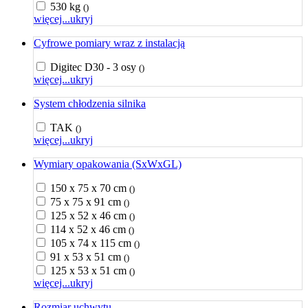
530 kg
()
więcej...
ukryj
Cyfrowe pomiary wraz z instalacją
Digitec D30 - 3 osy
()
więcej...
ukryj
System chłodzenia silnika
TAK
()
więcej...
ukryj
Wymiary opakowania (SxWxGL)
150 x 75 x 70 cm
()
75 x 75 x 91 cm
()
125 x 52 x 46 cm
()
114 x 52 x 46 cm
()
105 x 74 x 115 cm
()
91 x 53 x 51 cm
()
125 x 53 x 51 cm
()
więcej...
ukryj
Rozmiar uchwytu