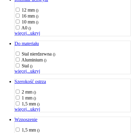
12 mm
()
16 mm
()
10 mm
()
A0
()
więcej...
ukryj
Do materiału
Stal nierdzewna
()
Aluminium
()
Stal
()
więcej...
ukryj
Szerokość ostrza
2 mm
()
1 mm
()
1,5 mm
()
więcej...
ukryj
Wznoszenie
1,5 mm
()