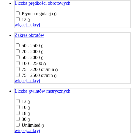
Liczba prędkości obrotowych
Płynna regulacja
()
12
()
więcej...
ukryj
Zakres obrotów
50 - 2500
()
70 - 2000
()
50 - 2000
()
100 - 2500
()
75 - 3200 ot./min
()
75 - 2500 ot/min
()
więcej...
ukryj
Liczba gwintów metrycznych
13
()
10
()
18
()
30
()
Unlimited
()
więcej...
ukryj