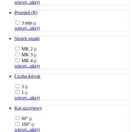
więcej...
ukryj
Promień (R)
3 mm
()
więcej...
ukryj
Stożek stopki
MK 2
()
MK 3
()
MK 4
()
więcej...
ukryj
Liczba łożysk
3
()
1
()
więcej...
ukryj
Kąt szczytowy
60°
()
100°
()
więcej...
ukryj