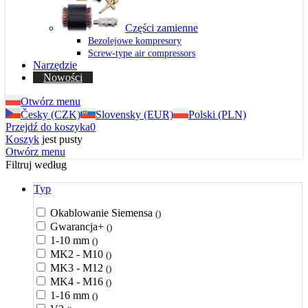
Części zamienne
Bezolejowe kompresory
Screw-type air compressors
Narzędzie
Nowości
Otwórz menu
Česky (CZK)
Slovensky (EUR)
Polski (PLN)
Przejdź do koszyka
0
Koszyk
jest pusty
Otwórz menu
Filtruj według
Typ
Okablowanie Siemensa
()
Gwarancja+
()
1-10 mm
()
MK2 - M10
()
MK3 - M12
()
MK4 - M16
()
1-16 mm
()