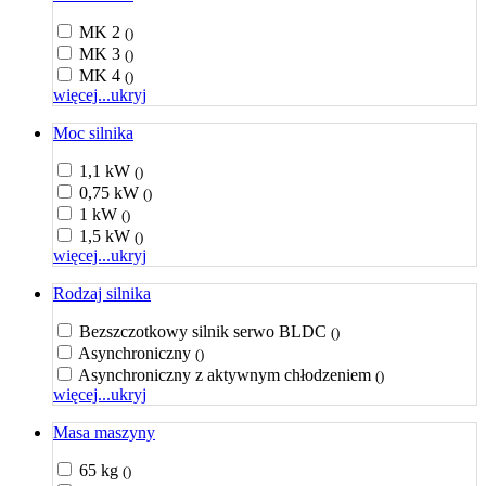
MK 2
()
MK 3
()
MK 4
()
więcej...
ukryj
Moc silnika
1,1 kW
()
0,75 kW
()
1 kW
()
1,5 kW
()
więcej...
ukryj
Rodzaj silnika
Bezszczotkowy silnik serwo BLDC
()
Asynchroniczny
()
Asynchroniczny z aktywnym chłodzeniem
()
więcej...
ukryj
Masa maszyny
65 kg
()