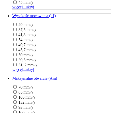
45 mm
()
więcej...
ukryj
Wysokość mocowania (h1)
29 mm
()
37,5 mm
()
41,8 mm
()
54 mm
()
40,7 mm
()
45,7 mm
()
50 mm
()
39,5 mm
()
31, 2 mm
()
więcej...
ukryj
Maksymalne otwarcie (Am)
70 mm
()
85 mm
()
105 mm
()
132 mm
()
93 mm
()
106 mm
()