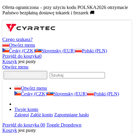
Oferta ograniczona – przy użyciu kodu POLSKA2026 otrzymacie
Państwo bezpłatną dostawę tokarek i frezarek 🚚
Czego szukasz?
Otwórz menu
Česky (CZK)
Slovensky (EUR)
Polski (PLN)
Przejdź do koszyka
0
Koszyk
jest pusty
Otwórz menu
CZEGO SZUKASZ?
Otwórz menu
Česky (CZK)
Slovensky (EUR)
Polski (PLN)
Twoje konto
Zaloguj
Załóż konto
Zapomniane hasło
Przejdź do koszyka
0
0
Toggle Dropdown
Koszyk
jest pusty