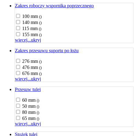
Zakres roboczy wspornika poprzecznego
100 mm
()
140 mm
()
115 mm
()
155 mm
()
więcej...
ukryj
Zakres przesuwu suportu po łożu
276 mm
()
476 mm
()
676 mm
()
więcej...
ukryj
Przesuw tulei
60 mm
()
50 mm
()
80 mm
()
65 mm
()
więcej...
ukryj
Stożek tulei