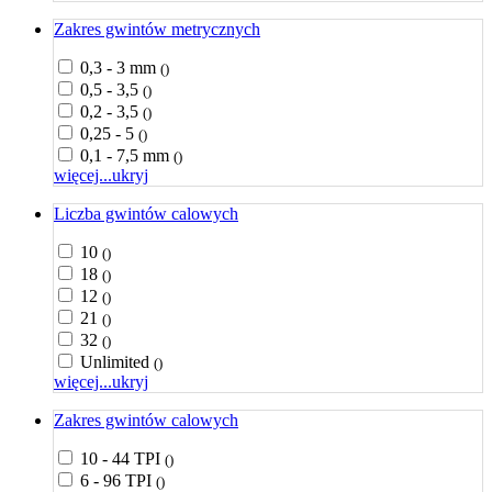
Zakres gwintów metrycznych
0,3 - 3 mm
()
0,5 - 3,5
()
0,2 - 3,5
()
0,25 - 5
()
0,1 - 7,5 mm
()
więcej...
ukryj
Liczba gwintów calowych
10
()
18
()
12
()
21
()
32
()
Unlimited
()
więcej...
ukryj
Zakres gwintów calowych
10 - 44 TPI
()
6 - 96 TPI
()