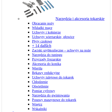
Narzędzia i akcesoria tokarskie
Obracanie noży
Wkładki tnące
Uchwyty i kołnierze
Uchwyty wiertarskie, głowice
Płyty czołowe
+ 14 dalších
Zaciski szybkozłączne – uchwyty na noże
Narzędzia do tuningu
Przyrządy frezarskie
Akcesoria do konika
Wiertła
Rękawy redukcyjne
Uchwyty tulejowe do tokarek
Chłodzenie
Oświetlenie
Pomiar cyfrowy
Narzędzia do gwintowania
Posuwy maszynowe do tokarek
Wnętrz
Wskaźniki