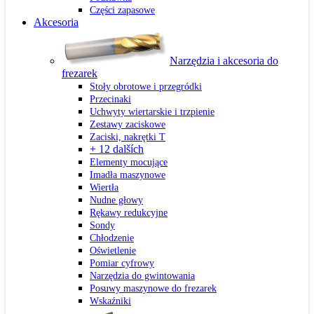
Części zapasowe
Akcesoria
Narzędzia i akcesoria do
frezarek
Stoły obrotowe i przegródki
Przecinaki
Uchwyty wiertarskie i trzpienie
Zestawy zaciskowe
Zaciski, nakrętki T
+ 12 dalších
Elementy mocujące
Imadła maszynowe
Wiertła
Nudne głowy
Rękawy redukcyjne
Sondy
Chłodzenie
Oświetlenie
Pomiar cyfrowy
Narzędzia do gwintowania
Posuwy maszynowe do frezarek
Wskaźniki