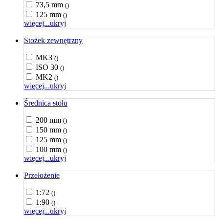
73,5 mm
()
125 mm
()
więcej...
ukryj
Stożek zewnętrzny
MK3
()
ISO 30
()
MK2
()
więcej...
ukryj
Średnica stołu
200 mm
()
150 mm
()
125 mm
()
100 mm
()
więcej...
ukryj
Przełożenie
1:72
()
1:90
()
więcej...
ukryj