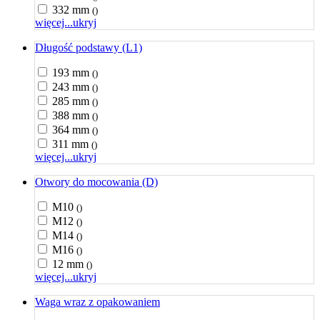
332 mm
()
więcej...
ukryj
Długość podstawy (L1)
193 mm
()
243 mm
()
285 mm
()
388 mm
()
364 mm
()
311 mm
()
więcej...
ukryj
Otwory do mocowania (D)
M10
()
M12
()
M14
()
M16
()
12 mm
()
więcej...
ukryj
Waga wraz z opakowaniem