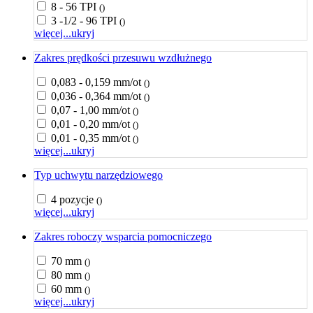
8 - 56 TPI
()
3 -1/2 - 96 TPI
()
więcej...
ukryj
Zakres prędkości przesuwu wzdłużnego
0,083 - 0,159 mm/ot
()
0,036 - 0,364 mm/ot
()
0,07 - 1,00 mm/ot
()
0,01 - 0,20 mm/ot
()
0,01 - 0,35 mm/ot
()
więcej...
ukryj
Typ uchwytu narzędziowego
4 pozycje
()
więcej...
ukryj
Zakres roboczy wsparcia pomocniczego
70 mm
()
80 mm
()
60 mm
()
więcej...
ukryj