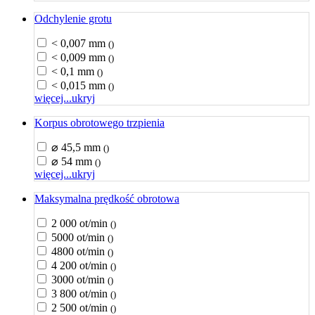
Odchylenie grotu
< 0,007 mm
()
< 0,009 mm
()
< 0,1 mm
()
< 0,015 mm
()
więcej...
ukryj
Korpus obrotowego trzpienia
⌀ 45,5 mm
()
⌀ 54 mm
()
więcej...
ukryj
Maksymalna prędkość obrotowa
2 000 ot/min
()
5000 ot/min
()
4800 ot/min
()
4 200 ot/min
()
3000 ot/min
()
3 800 ot/min
()
2 500 ot/min
()