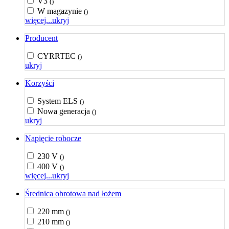
V3
()
W magazynie
()
więcej...
ukryj
Producent
CYRRTEC
()
ukryj
Korzyści
System ELS
()
Nowa generacja
()
ukryj
Napięcie robocze
230 V
()
400 V
()
więcej...
ukryj
Średnica obrotowa nad łożem
220 mm
()
210 mm
()