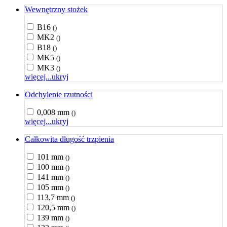
Wewnętrzny stożek
B16
()
MK2
()
B18
()
MK5
()
MK3
()
więcej...
ukryj
Odchylenie rzutności
0,008 mm
()
więcej...
ukryj
Całkowita długość trzpienia
101 mm
()
100 mm
()
141 mm
()
105 mm
()
113,7 mm
()
120,5 mm
()
139 mm
()