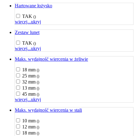
Hartowane łożysko
TAK
()
więcej...
ukryj
Zestaw lunet
TAK
()
więcej...
ukryj
Maks. wydajność wiercenia w żeliwie
18 mm
()
25 mm
()
32 mm
()
13 mm
()
45 mm
()
więcej...
ukryj
Maks. wydajność wiercenia w stali
10 mm
()
12 mm
()
18 mm
()