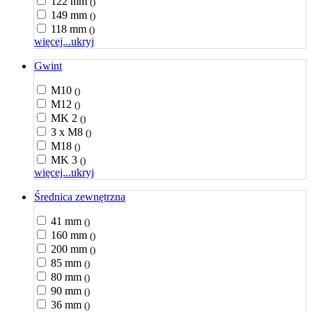
122 mm
()
149 mm
()
118 mm
()
więcej...
ukryj
Gwint
M10
()
M12
()
MK 2
()
3 x M8
()
M18
()
MK 3
()
więcej...
ukryj
Średnica zewnętrzna
41 mm
()
160 mm
()
200 mm
()
85 mm
()
80 mm
()
90 mm
()
36 mm
()