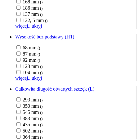
168 mm
()
186 mm
()
137 mm
()
122, 5 mm
()
więcej...
ukryj
Wysokość bez podstawy (H1)
68 mm
()
87 mm
()
92 mm
()
123 mm
()
104 mm
()
więcej...
ukryj
Całkowita długość otwartych szczęk (L)
293 mm
()
350 mm
()
545 mm
()
383 mm
()
435 mm
()
502 mm
()
364 mm
()