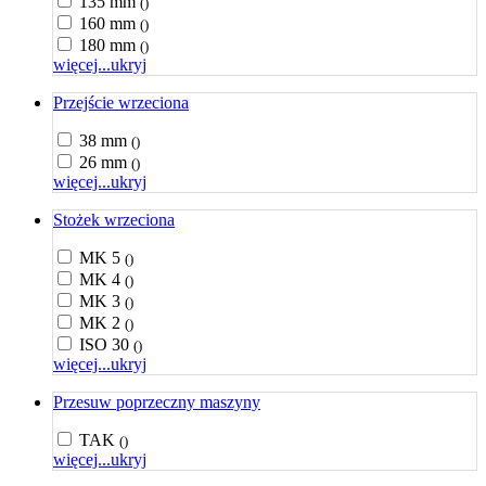
135 mm
()
160 mm
()
180 mm
()
więcej...
ukryj
Przejście wrzeciona
38 mm
()
26 mm
()
więcej...
ukryj
Stożek wrzeciona
MK 5
()
MK 4
()
MK 3
()
MK 2
()
ISO 30
()
więcej...
ukryj
Przesuw poprzeczny maszyny
TAK
()
więcej...
ukryj