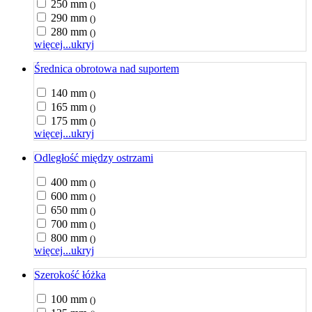
250 mm
()
290 mm
()
280 mm
()
więcej...
ukryj
Średnica obrotowa nad suportem
140 mm
()
165 mm
()
175 mm
()
więcej...
ukryj
Odległość między ostrzami
400 mm
()
600 mm
()
650 mm
()
700 mm
()
800 mm
()
więcej...
ukryj
Szerokość łóżka
100 mm
()