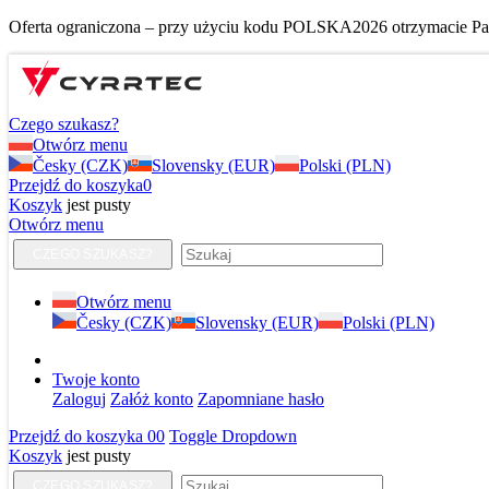
Oferta ograniczona – przy użyciu kodu POLSKA2026 otrzymacie Pańs
Czego szukasz?
Otwórz menu
Česky (CZK)
Slovensky (EUR)
Polski (PLN)
Przejdź do koszyka
0
Koszyk
jest pusty
Otwórz menu
CZEGO SZUKASZ?
Otwórz menu
Česky (CZK)
Slovensky (EUR)
Polski (PLN)
Twoje konto
Zaloguj
Załóż konto
Zapomniane hasło
Przejdź do koszyka
0
0
Toggle Dropdown
Koszyk
jest pusty
CZEGO SZUKASZ?