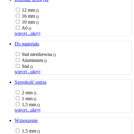
12 mm
()
16 mm
()
10 mm
()
A0
()
więcej...
ukryj
Do materiału
Stal nierdzewna
()
Aluminium
()
Stal
()
więcej...
ukryj
Szerokość ostrza
2 mm
()
1 mm
()
1,5 mm
()
więcej...
ukryj
Wznoszenie
1,5 mm
()