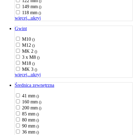
122 mm
()
149 mm
()
118 mm
()
więcej...
ukryj
Gwint
M10
()
M12
()
MK 2
()
3 x M8
()
M18
()
MK 3
()
więcej...
ukryj
Średnica zewnętrzna
41 mm
()
160 mm
()
200 mm
()
85 mm
()
80 mm
()
90 mm
()
36 mm
()