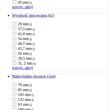
45 mm
()
więcej...
ukryj
Wysokość mocowania (h1)
29 mm
()
37,5 mm
()
41,8 mm
()
54 mm
()
40,7 mm
()
45,7 mm
()
50 mm
()
39,5 mm
()
31, 2 mm
()
więcej...
ukryj
Maksymalne otwarcie (Am)
70 mm
()
85 mm
()
105 mm
()
132 mm
()
93 mm
()
106 mm
()