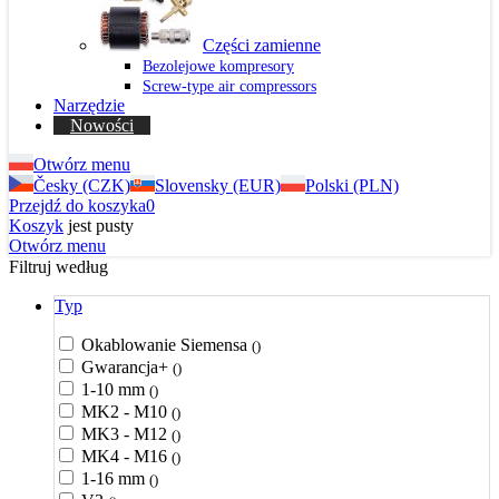
Części zamienne
Bezolejowe kompresory
Screw-type air compressors
Narzędzie
Nowości
Otwórz menu
Česky (CZK)
Slovensky (EUR)
Polski (PLN)
Przejdź do koszyka
0
Koszyk
jest pusty
Otwórz menu
Filtruj według
Typ
Okablowanie Siemensa
()
Gwarancja+
()
1-10 mm
()
MK2 - M10
()
MK3 - M12
()
MK4 - M16
()
1-16 mm
()