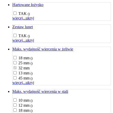
Hartowane łożysko
TAK
()
więcej...
ukryj
Zestaw lunet
TAK
()
więcej...
ukryj
Maks. wydajność wiercenia w żeliwie
18 mm
()
25 mm
()
32 mm
13 mm
()
45 mm
()
więcej...
ukryj
Maks. wydajność wiercenia w stali
10 mm
()
12 mm
()
18 mm
()