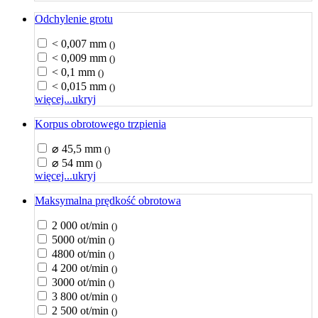
Odchylenie grotu
< 0,007 mm
()
< 0,009 mm
()
< 0,1 mm
()
< 0,015 mm
()
więcej...
ukryj
Korpus obrotowego trzpienia
⌀ 45,5 mm
()
⌀ 54 mm
()
więcej...
ukryj
Maksymalna prędkość obrotowa
2 000 ot/min
()
5000 ot/min
()
4800 ot/min
()
4 200 ot/min
()
3000 ot/min
()
3 800 ot/min
()
2 500 ot/min
()