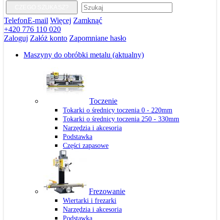
CZEGO SZUKASZ?
Telefon
E-mail
Więcej
Zamknąć
+420 776 110 020
Zaloguj
Załóż konto
Zapomniane hasło
Maszyny do obróbki metalu
(aktualny)
Toczenie
Tokarki o średnicy toczenia 0 - 220mm
Tokarki o średnicy toczenia 250 - 330mm
Narzędzia i akcesoria
Podstawka
Części zapasowe
Frezowanie
Wiertarki i frezarki
Narzędzia i akcesoria
Podstawka