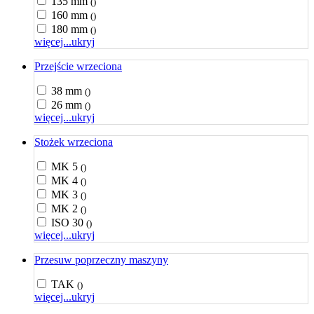
135 mm
()
160 mm
()
180 mm
()
więcej...
ukryj
Przejście wrzeciona
38 mm
()
26 mm
()
więcej...
ukryj
Stożek wrzeciona
MK 5
()
MK 4
()
MK 3
()
MK 2
()
ISO 30
()
więcej...
ukryj
Przesuw poprzeczny maszyny
TAK
()
więcej...
ukryj