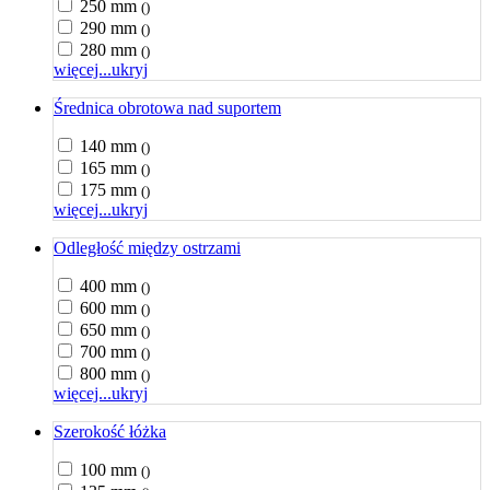
250 mm
()
290 mm
()
280 mm
()
więcej...
ukryj
Średnica obrotowa nad suportem
140 mm
()
165 mm
()
175 mm
()
więcej...
ukryj
Odległość między ostrzami
400 mm
()
600 mm
()
650 mm
()
700 mm
()
800 mm
()
więcej...
ukryj
Szerokość łóżka
100 mm
()