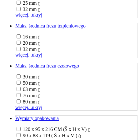
25 mm
()
32 mm
()
więcej...
ukryj
Maks. średnica frezu trzpieniowego
16 mm
()
20 mm
()
32 mm
()
więcej...
ukryj
Maks. średnica frezu czołowego
30 mm
()
50 mm
()
63 mm
()
76 mm
()
80 mm
()
więcej...
ukryj
Wymiary opakowania
120 x 95 x 216 CM (Š x H x V)
()
90 x 88 x 119 ( Š x H x V )
()