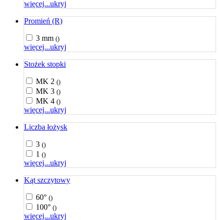
więcej...
ukryj
Promień (R)
3 mm
()
więcej...
ukryj
Stożek stopki
MK 2
()
MK 3
()
MK 4
()
więcej...
ukryj
Liczba łożysk
3
()
1
()
więcej...
ukryj
Kąt szczytowy
60°
()
100°
()
więcej...
ukryj