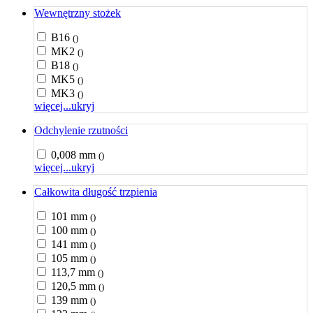
Wewnętrzny stożek
B16
()
MK2
()
B18
()
MK5
()
MK3
()
więcej...
ukryj
Odchylenie rzutności
0,008 mm
()
więcej...
ukryj
Całkowita długość trzpienia
101 mm
()
100 mm
()
141 mm
()
105 mm
()
113,7 mm
()
120,5 mm
()
139 mm
()