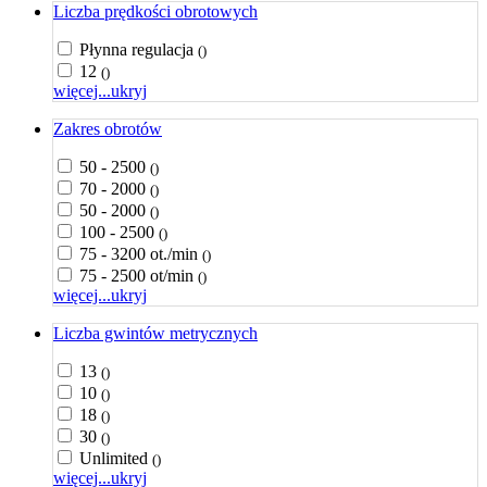
Liczba prędkości obrotowych
Płynna regulacja
()
12
()
więcej...
ukryj
Zakres obrotów
50 - 2500
()
70 - 2000
()
50 - 2000
()
100 - 2500
()
75 - 3200 ot./min
()
75 - 2500 ot/min
()
więcej...
ukryj
Liczba gwintów metrycznych
13
()
10
()
18
()
30
()
Unlimited
()
więcej...
ukryj