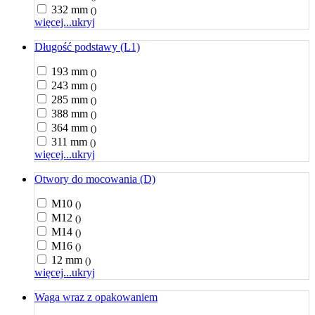
332 mm
()
więcej...
ukryj
Długość podstawy (L1)
193 mm
()
243 mm
()
285 mm
()
388 mm
()
364 mm
()
311 mm
()
więcej...
ukryj
Otwory do mocowania (D)
M10
()
M12
()
M14
()
M16
()
12 mm
()
więcej...
ukryj
Waga wraz z opakowaniem