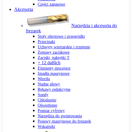
Części zapasowe
Akcesoria
Narzędzia i akcesoria do
frezarek
Stoły obrotowe i przegródki
Przecinaki
Uchwyty wiertarskie i trzpienie
Zestawy zaciskowe
Zaciski, nakrętki T
+ 12 dalších
Elementy mocujące
Imadła maszynowe
Wiertła
Nudne głowy
Rękawy redukcyjne
Sondy
Chłodzenie
Oświetlenie
Pomiar cyfrowy
Narzędzia do gwintowania
Posuwy maszynowe do frezarek
Wskaźniki