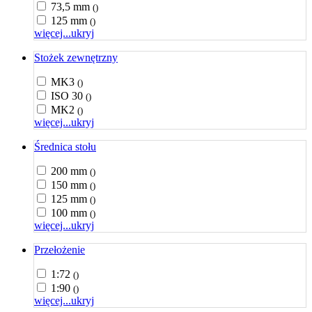
73,5 mm
()
125 mm
()
więcej...
ukryj
Stożek zewnętrzny
MK3
()
ISO 30
()
MK2
()
więcej...
ukryj
Średnica stołu
200 mm
()
150 mm
()
125 mm
()
100 mm
()
więcej...
ukryj
Przełożenie
1:72
()
1:90
()
więcej...
ukryj