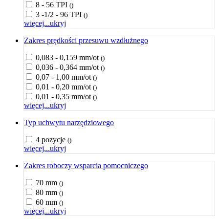
8 - 56 TPI
()
3 -1/2 - 96 TPI
()
więcej...
ukryj
Zakres prędkości przesuwu wzdłużnego
0,083 - 0,159 mm/ot
()
0,036 - 0,364 mm/ot
()
0,07 - 1,00 mm/ot
()
0,01 - 0,20 mm/ot
()
0,01 - 0,35 mm/ot
()
więcej...
ukryj
Typ uchwytu narzędziowego
4 pozycje
()
więcej...
ukryj
Zakres roboczy wsparcia pomocniczego
70 mm
()
80 mm
()
60 mm
()
więcej...
ukryj