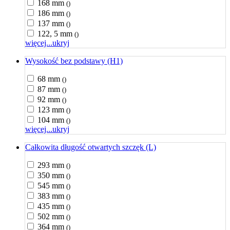
168 mm
()
186 mm
()
137 mm
()
122, 5 mm
()
więcej...
ukryj
Wysokość bez podstawy (H1)
68 mm
()
87 mm
()
92 mm
()
123 mm
()
104 mm
()
więcej...
ukryj
Całkowita długość otwartych szczęk (L)
293 mm
()
350 mm
()
545 mm
()
383 mm
()
435 mm
()
502 mm
()
364 mm
()