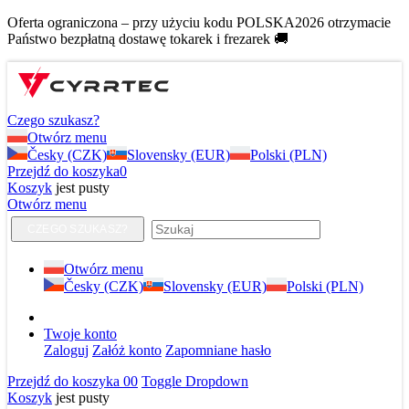
Oferta ograniczona – przy użyciu kodu POLSKA2026 otrzymacie
Państwo bezpłatną dostawę tokarek i frezarek 🚚
Czego szukasz?
Otwórz menu
Česky (CZK)
Slovensky (EUR)
Polski (PLN)
Przejdź do koszyka
0
Koszyk
jest pusty
Otwórz menu
CZEGO SZUKASZ?
Otwórz menu
Česky (CZK)
Slovensky (EUR)
Polski (PLN)
Twoje konto
Zaloguj
Załóż konto
Zapomniane hasło
Przejdź do koszyka
0
0
Toggle Dropdown
Koszyk
jest pusty