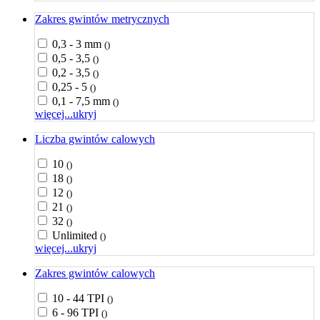
Zakres gwintów metrycznych
0,3 - 3 mm
()
0,5 - 3,5
()
0,2 - 3,5
()
0,25 - 5
()
0,1 - 7,5 mm
()
więcej...
ukryj
Liczba gwintów calowych
10
()
18
()
12
()
21
()
32
()
Unlimited
()
więcej...
ukryj
Zakres gwintów calowych
10 - 44 TPI
()
6 - 96 TPI
()