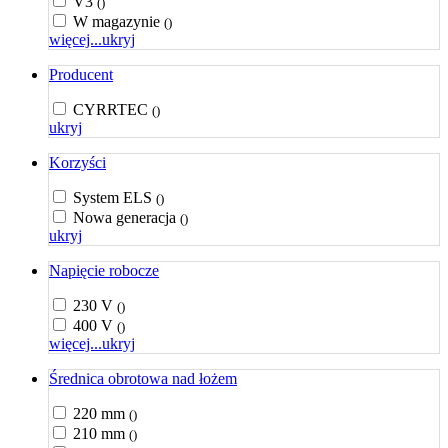
V3
()
W magazynie
()
więcej...
ukryj
Producent
CYRRTEC
()
ukryj
Korzyści
System ELS
()
Nowa generacja
()
ukryj
Napięcie robocze
230 V
()
400 V
()
więcej...
ukryj
Średnica obrotowa nad łożem
220 mm
()
210 mm
()