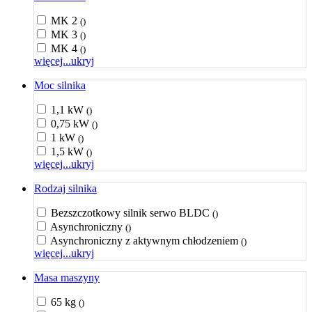
MK 2
()
MK 3
()
MK 4
()
więcej...
ukryj
Moc silnika
1,1 kW
()
0,75 kW
()
1 kW
()
1,5 kW
()
więcej...
ukryj
Rodzaj silnika
Bezszczotkowy silnik serwo BLDC
()
Asynchroniczny
()
Asynchroniczny z aktywnym chłodzeniem
()
więcej...
ukryj
Masa maszyny
65 kg
()