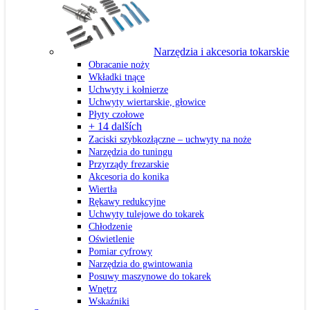
Narzędzia i akcesoria tokarskie
Obracanie noży
Wkładki tnące
Uchwyty i kołnierze
Uchwyty wiertarskie, głowice
Płyty czołowe
+ 14 dalších
Zaciski szybkozłączne – uchwyty na noże
Narzędzia do tuningu
Przyrządy frezarskie
Akcesoria do konika
Wiertła
Rękawy redukcyjne
Uchwyty tulejowe do tokarek
Chłodzenie
Oświetlenie
Pomiar cyfrowy
Narzędzia do gwintowania
Posuwy maszynowe do tokarek
Wnętrz
Wskaźniki