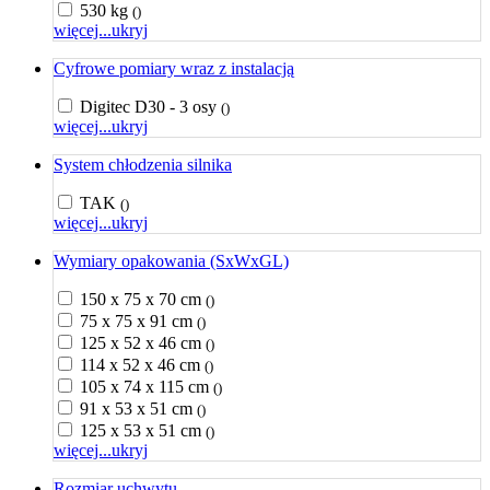
530 kg
()
więcej...
ukryj
Cyfrowe pomiary wraz z instalacją
Digitec D30 - 3 osy
()
więcej...
ukryj
System chłodzenia silnika
TAK
()
więcej...
ukryj
Wymiary opakowania (SxWxGL)
150 x 75 x 70 cm
()
75 x 75 x 91 cm
()
125 x 52 x 46 cm
()
114 x 52 x 46 cm
()
105 x 74 x 115 cm
()
91 x 53 x 51 cm
()
125 x 53 x 51 cm
()
więcej...
ukryj
Rozmiar uchwytu