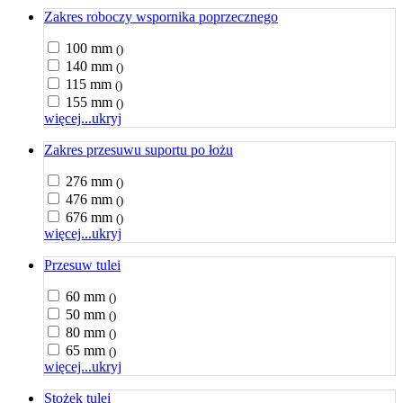
Zakres roboczy wspornika poprzecznego
100 mm
()
140 mm
()
115 mm
()
155 mm
()
więcej...
ukryj
Zakres przesuwu suportu po łożu
276 mm
()
476 mm
()
676 mm
()
więcej...
ukryj
Przesuw tulei
60 mm
()
50 mm
()
80 mm
()
65 mm
()
więcej...
ukryj
Stożek tulei