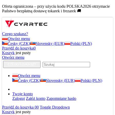
Oferta ograniczona – przy użyciu kodu POLSKA2026 otrzymacie
Państwo bezpłatną dostawę tokarek i frezarek 🚚
Czego szukasz?
Otwórz menu
Česky (CZK)
Slovensky (EUR)
Polski (PLN)
Przejdź do koszyka
0
Koszyk
jest pusty
Otwórz menu
CZEGO SZUKASZ?
Otwórz menu
Česky (CZK)
Slovensky (EUR)
Polski (PLN)
Twoje konto
Zaloguj
Załóż konto
Zapomniane hasło
Przejdź do koszyka
0
0
Toggle Dropdown
Koszyk
jest pusty