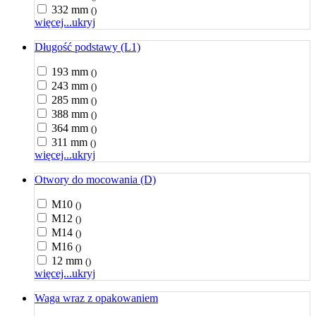
332 mm
()
więcej...
ukryj
Długość podstawy (L1)
193 mm
()
243 mm
()
285 mm
()
388 mm
()
364 mm
()
311 mm
()
więcej...
ukryj
Otwory do mocowania (D)
M10
()
M12
()
M14
()
M16
()
12 mm
()
więcej...
ukryj
Waga wraz z opakowaniem