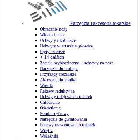
Narzędzia i akcesoria tokarskie
Obracanie noży
Wkładki tnące
Uchwyty i kołnierze
Uchwyty wiertarskie, głowice
Płyty czołowe
+ 14 dalších
Zaciski szybkozłączne – uchwyty na noże
Narzędzia do tuningu
Przyrządy frezarskie
Akcesoria do konika
Wiertła
Rękawy redukcyjne
Uchwyty tulejowe do tokarek
Chłodzenie
Oświetlenie
Pomiar cyfrowy
Narzędzia do gwintowania
Posuwy maszynowe do tokarek
Wnętrz
Wskaźniki