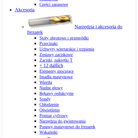
Części zapasowe
Akcesoria
Narzędzia i akcesoria do
frezarek
Stoły obrotowe i przegródki
Przecinaki
Uchwyty wiertarskie i trzpienie
Zestawy zaciskowe
Zaciski, nakrętki T
+ 12 dalších
Elementy mocujące
Imadła maszynowe
Wiertła
Nudne głowy
Rękawy redukcyjne
Sondy
Chłodzenie
Oświetlenie
Pomiar cyfrowy
Narzędzia do gwintowania
Posuwy maszynowe do frezarek
Wskaźniki