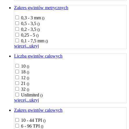
Zakres gwintów metrycznych
0,3 - 3 mm
()
0,5 - 3,5
()
0,2 - 3,5
()
0,25 - 5
()
0,1 - 7,5 mm
()
więcej...
ukryj
Liczba gwintów calowych
10
()
18
()
12
()
21
()
32
()
Unlimited
()
więcej...
ukryj
Zakres gwintów calowych
10 - 44 TPI
()
6 - 96 TPI
()