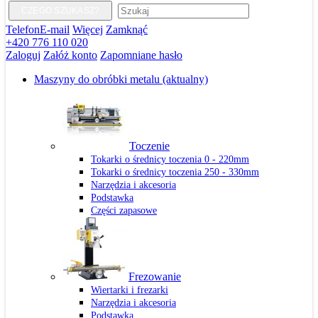
CZEGO SZUKASZ?
Telefon
E-mail
Więcej
Zamknąć
+420 776 110 020
Zaloguj
Załóż konto
Zapomniane hasło
Maszyny do obróbki metalu
(aktualny)
Toczenie
Tokarki o średnicy toczenia 0 - 220mm
Tokarki o średnicy toczenia 250 - 330mm
Narzędzia i akcesoria
Podstawka
Części zapasowe
Frezowanie
Wiertarki i frezarki
Narzędzia i akcesoria
Podstawka