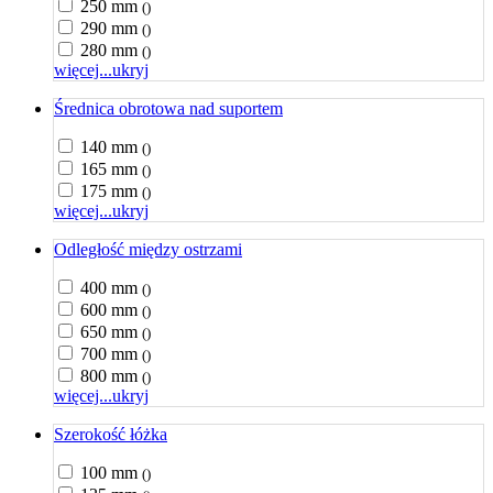
250 mm
()
290 mm
()
280 mm
()
więcej...
ukryj
Średnica obrotowa nad suportem
140 mm
()
165 mm
()
175 mm
()
więcej...
ukryj
Odległość między ostrzami
400 mm
()
600 mm
()
650 mm
()
700 mm
()
800 mm
()
więcej...
ukryj
Szerokość łóżka
100 mm
()