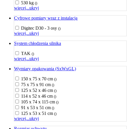
530 kg
()
więcej...
ukryj
Cyfrowe pomiary wraz z instalacją
Digitec D30 - 3 osy
()
więcej...
ukryj
System chłodzenia silnika
TAK
()
więcej...
ukryj
Wymiary opakowania (SxWxGL)
150 x 75 x 70 cm
()
75 x 75 x 91 cm
()
125 x 52 x 46 cm
()
114 x 52 x 46 cm
()
105 x 74 x 115 cm
()
91 x 53 x 51 cm
()
125 x 53 x 51 cm
()
więcej...
ukryj
Rozmiar uchwytu