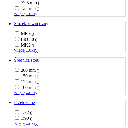
73,5 mm
()
125 mm
()
więcej...
ukryj
Stożek zewnętrzny
MK3
()
ISO 30
()
MK2
()
więcej...
ukryj
Średnica stołu
200 mm
()
150 mm
()
125 mm
()
100 mm
()
więcej...
ukryj
Przełożenie
1:72
()
1:90
()
więcej...
ukryj