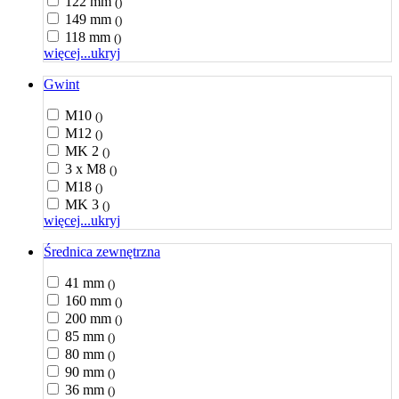
122 mm
()
149 mm
()
118 mm
()
więcej...
ukryj
Gwint
M10
()
M12
()
MK 2
()
3 x M8
()
M18
()
MK 3
()
więcej...
ukryj
Średnica zewnętrzna
41 mm
()
160 mm
()
200 mm
()
85 mm
()
80 mm
()
90 mm
()
36 mm
()