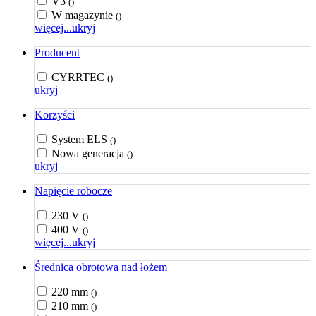
V3
()
W magazynie
()
więcej...
ukryj
Producent
CYRRTEC
()
ukryj
Korzyści
System ELS
()
Nowa generacja
()
ukryj
Napięcie robocze
230 V
()
400 V
()
więcej...
ukryj
Średnica obrotowa nad łożem
220 mm
()
210 mm
()