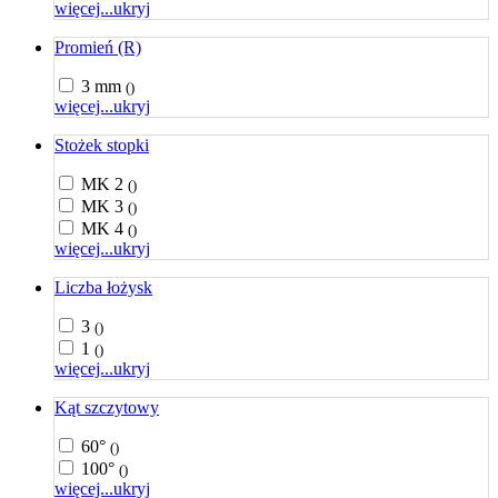
więcej...
ukryj
Promień (R)
3 mm
()
więcej...
ukryj
Stożek stopki
MK 2
()
MK 3
()
MK 4
()
więcej...
ukryj
Liczba łożysk
3
()
1
()
więcej...
ukryj
Kąt szczytowy
60°
()
100°
()
więcej...
ukryj