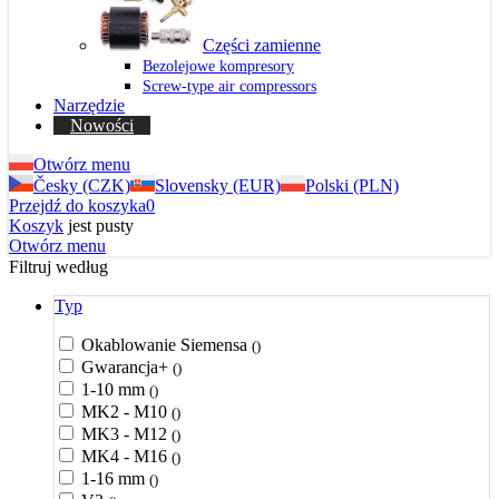
Części zamienne
Bezolejowe kompresory
Screw-type air compressors
Narzędzie
Nowości
Otwórz menu
Česky (CZK)
Slovensky (EUR)
Polski (PLN)
Przejdź do koszyka
0
Koszyk
jest pusty
Otwórz menu
Filtruj według
Typ
Okablowanie Siemensa
()
Gwarancja+
()
1-10 mm
()
MK2 - M10
()
MK3 - M12
()
MK4 - M16
()
1-16 mm
()