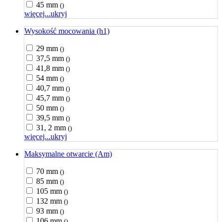
45 mm
()
więcej...
ukryj
Wysokość mocowania (h1)
29 mm
()
37,5 mm
()
41,8 mm
()
54 mm
()
40,7 mm
()
45,7 mm
()
50 mm
()
39,5 mm
()
31, 2 mm
()
więcej...
ukryj
Maksymalne otwarcie (Am)
70 mm
()
85 mm
()
105 mm
()
132 mm
()
93 mm
()
106 mm
()