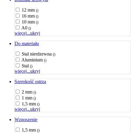
12 mm
()
16 mm
()
10 mm
()
A0
()
więcej...
ukryj
Do materiału
Stal nierdzewna
()
Aluminium
()
Stal
()
więcej...
ukryj
Szerokość ostrza
2 mm
()
1 mm
()
1,5 mm
()
więcej...
ukryj
Wznoszenie
1,5 mm
()