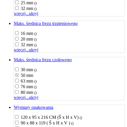
25 mm
()
32 mm
()
więcej...
ukryj
Maks. średnica frezu trzpieniowego
16 mm
()
20 mm
()
32 mm
()
więcej...
ukryj
Maks. średnica frezu czołowego
30 mm
()
50 mm
63 mm
()
76 mm
()
80 mm
()
więcej...
ukryj
Wymiary opakowania
120 x 95 x 216 CM (Š x H x V)
()
90 x 88 x 119 ( Š x H x V )
()