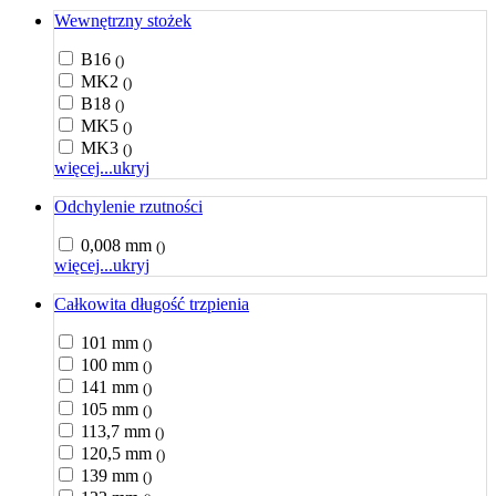
Wewnętrzny stożek
B16
()
MK2
()
B18
()
MK5
()
MK3
()
więcej...
ukryj
Odchylenie rzutności
0,008 mm
()
więcej...
ukryj
Całkowita długość trzpienia
101 mm
()
100 mm
()
141 mm
()
105 mm
()
113,7 mm
()
120,5 mm
()
139 mm
()