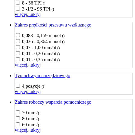
8 - 56 TPI
()
3 -1/2 - 96 TPI
()
więcej...
ukryj
Zakres prędkości przesuwu wzdłużnego
0,083 - 0,159 mm/ot
()
0,036 - 0,364 mm/ot
()
0,07 - 1,00 mm/ot
()
0,01 - 0,20 mm/ot
()
0,01 - 0,35 mm/ot
()
więcej...
ukryj
Typ uchwytu narzędziowego
4 pozycje
()
więcej...
ukryj
Zakres roboczy wsparcia pomocniczego
70 mm
()
80 mm
()
60 mm
()
więcej...
ukryj