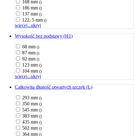
168 mm
()
186 mm
()
137 mm
()
122, 5 mm
()
więcej...
ukryj
Wysokość bez podstawy (H1)
68 mm
()
87 mm
()
92 mm
()
123 mm
()
104 mm
()
więcej...
ukryj
Całkowita długość otwartych szczęk (L)
293 mm
()
350 mm
()
545 mm
()
383 mm
()
435 mm
()
502 mm
()
364 mm
()