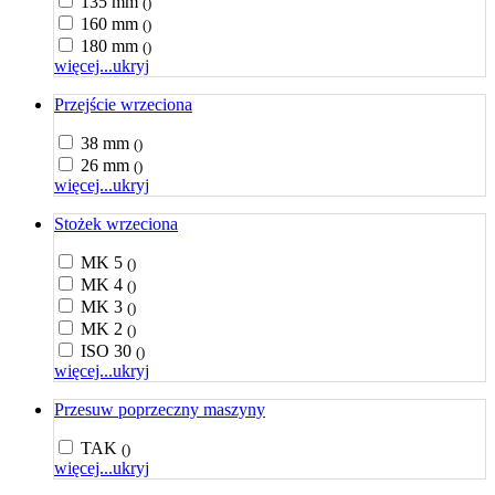
135 mm
()
160 mm
()
180 mm
()
więcej...
ukryj
Przejście wrzeciona
38 mm
()
26 mm
()
więcej...
ukryj
Stożek wrzeciona
MK 5
()
MK 4
()
MK 3
()
MK 2
()
ISO 30
()
więcej...
ukryj
Przesuw poprzeczny maszyny
TAK
()
więcej...
ukryj