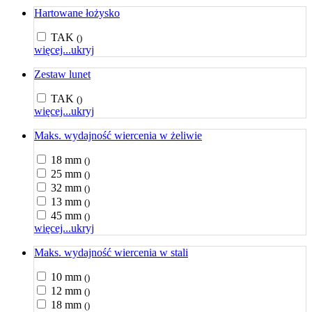
Hartowane łożysko
TAK
()
więcej...
ukryj
Zestaw lunet
TAK
()
więcej...
ukryj
Maks. wydajność wiercenia w żeliwie
18 mm
()
25 mm
()
32 mm
()
13 mm
()
45 mm
()
więcej...
ukryj
Maks. wydajność wiercenia w stali
10 mm
()
12 mm
()
18 mm
()