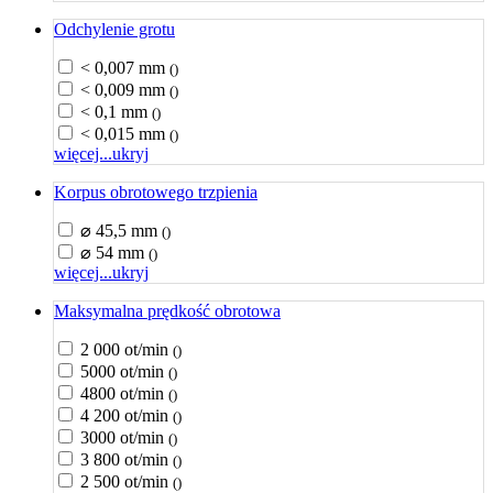
Odchylenie grotu
< 0,007 mm
()
< 0,009 mm
()
< 0,1 mm
()
< 0,015 mm
()
więcej...
ukryj
Korpus obrotowego trzpienia
⌀ 45,5 mm
()
⌀ 54 mm
()
więcej...
ukryj
Maksymalna prędkość obrotowa
2 000 ot/min
()
5000 ot/min
()
4800 ot/min
()
4 200 ot/min
()
3000 ot/min
()
3 800 ot/min
()
2 500 ot/min
()