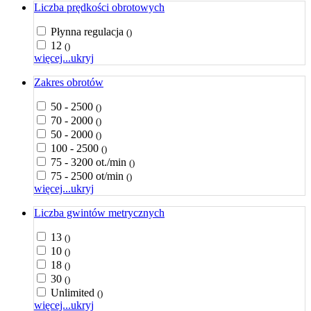
Liczba prędkości obrotowych
Płynna regulacja
()
12
()
więcej...
ukryj
Zakres obrotów
50 - 2500
()
70 - 2000
()
50 - 2000
()
100 - 2500
()
75 - 3200 ot./min
()
75 - 2500 ot/min
()
więcej...
ukryj
Liczba gwintów metrycznych
13
()
10
()
18
()
30
()
Unlimited
()
więcej...
ukryj