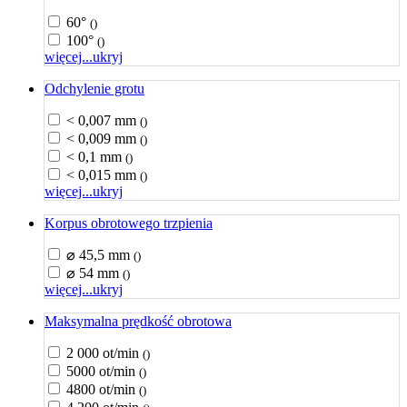
60°
()
100°
()
więcej...
ukryj
Odchylenie grotu
< 0,007 mm
()
< 0,009 mm
()
< 0,1 mm
()
< 0,015 mm
()
więcej...
ukryj
Korpus obrotowego trzpienia
⌀ 45,5 mm
()
⌀ 54 mm
()
więcej...
ukryj
Maksymalna prędkość obrotowa
2 000 ot/min
()
5000 ot/min
()
4800 ot/min
()