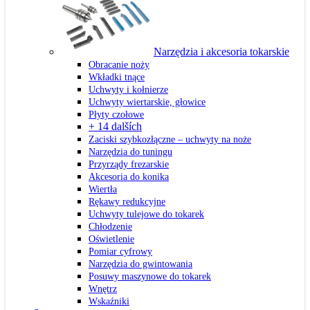
Narzędzia i akcesoria tokarskie
Obracanie noży
Wkładki tnące
Uchwyty i kołnierze
Uchwyty wiertarskie, głowice
Płyty czołowe
+ 14 dalších
Zaciski szybkozłączne – uchwyty na noże
Narzędzia do tuningu
Przyrządy frezarskie
Akcesoria do konika
Wiertła
Rękawy redukcyjne
Uchwyty tulejowe do tokarek
Chłodzenie
Oświetlenie
Pomiar cyfrowy
Narzędzia do gwintowania
Posuwy maszynowe do tokarek
Wnętrz
Wskaźniki