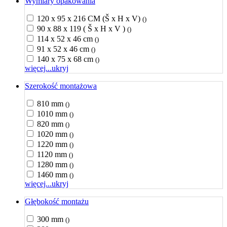
Wymiary opakowania
120 x 95 x 216 CM (Š x H x V)
()
90 x 88 x 119 ( Š x H x V )
()
114 x 52 x 46 cm
()
91 x 52 x 46 cm
()
140 x 75 x 68 cm
()
więcej...
ukryj
Szerokość montażowa
810 mm
()
1010 mm
()
820 mm
()
1020 mm
()
1220 mm
()
1120 mm
()
1280 mm
()
1460 mm
()
więcej...
ukryj
Głębokość montażu
300 mm
()