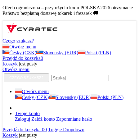
Oferta ograniczona – przy użyciu kodu POLSKA2026 otrzymacie
Państwo bezpłatną dostawę tokarek i frezarek 🚚
Czego szukasz?
Otwórz menu
Česky (CZK)
Slovensky (EUR)
Polski (PLN)
Przejdź do koszyka
0
Koszyk
jest pusty
Otwórz menu
CZEGO SZUKASZ?
Otwórz menu
Česky (CZK)
Slovensky (EUR)
Polski (PLN)
Twoje konto
Zaloguj
Załóż konto
Zapomniane hasło
Przejdź do koszyka
0
0
Toggle Dropdown
Koszyk
jest pusty