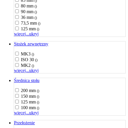
85 mm
()
80 mm
()
90 mm
()
36 mm
()
73,5 mm
()
125 mm
()
więcej...
ukryj
Stożek zewnętrzny
MK3
()
ISO 30
()
MK2
()
więcej...
ukryj
Średnica stołu
200 mm
()
150 mm
()
125 mm
()
100 mm
()
więcej...
ukryj
Przełożenie