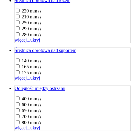
Średnica obrotowa nad łożem
220 mm
()
210 mm
()
250 mm
()
290 mm
()
280 mm
()
więcej...
ukryj
Średnica obrotowa nad suportem
140 mm
()
165 mm
()
175 mm
()
więcej...
ukryj
Odległość między ostrzami
400 mm
()
600 mm
()
650 mm
()
700 mm
()
800 mm
()
więcej...
ukryj