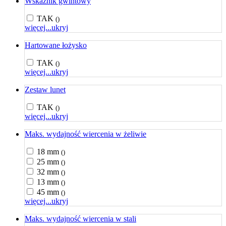
Wskaźnik gwintowy
TAK
()
więcej...
ukryj
Hartowane łożysko
TAK
()
więcej...
ukryj
Zestaw lunet
TAK
()
więcej...
ukryj
Maks. wydajność wiercenia w żeliwie
18 mm
()
25 mm
()
32 mm
()
13 mm
()
45 mm
()
więcej...
ukryj
Maks. wydajność wiercenia w stali