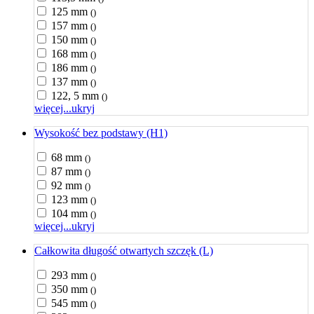
125 mm
()
157 mm
()
150 mm
()
168 mm
()
186 mm
()
137 mm
()
122, 5 mm
()
więcej...
ukryj
Wysokość bez podstawy (H1)
68 mm
()
87 mm
()
92 mm
()
123 mm
()
104 mm
()
więcej...
ukryj
Całkowita długość otwartych szczęk (L)
293 mm
()
350 mm
()
545 mm
()