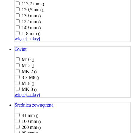
113,7 mm
()
120,5 mm
()
139 mm
()
122 mm
()
149 mm
()
118 mm
()
więcej...
ukryj
Gwint
M10
()
M12
()
MK 2
()
3 x M8
()
M18
()
MK 3
()
więcej...
ukryj
Średnica zewnętrzna
41 mm
()
160 mm
()
200 mm
()