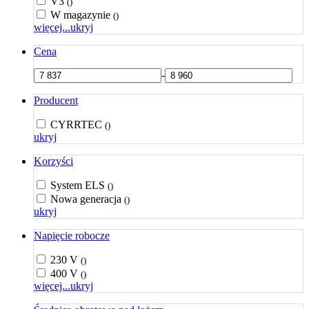
V3
()
W magazynie
()
więcej...
ukryj
Cena
-
Producent
CYRRTEC
()
ukryj
Korzyści
System ELS
()
Nowa generacja
()
ukryj
Napięcie robocze
230 V
()
400 V
()
więcej...
ukryj