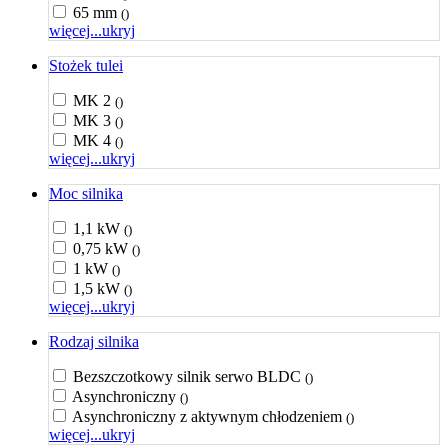
65 mm
()
więcej...
ukryj
Stożek tulei
MK 2
()
MK 3
()
MK 4
()
więcej...
ukryj
Moc silnika
1,1 kW
()
0,75 kW
()
1 kW
()
1,5 kW
()
więcej...
ukryj
Rodzaj silnika
Bezszczotkowy silnik serwo BLDC
()
Asynchroniczny
()
Asynchroniczny z aktywnym chłodzeniem
()
więcej...
ukryj