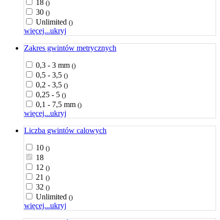
18
()
30
()
Unlimited
()
więcej...
ukryj
Zakres gwintów metrycznych
0,3 - 3 mm
()
0,5 - 3,5
()
0,2 - 3,5
()
0,25 - 5
()
0,1 - 7,5 mm
()
więcej...
ukryj
Liczba gwintów calowych
10
()
18
12
()
21
()
32
()
Unlimited
()
więcej...
ukryj