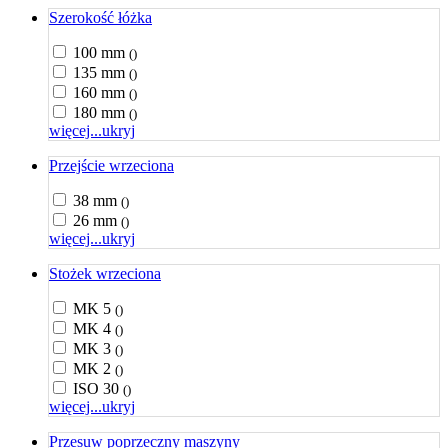
Szerokość łóżka
100 mm
()
135 mm
()
160 mm
()
180 mm
()
więcej...
ukryj
Przejście wrzeciona
38 mm
()
26 mm
()
więcej...
ukryj
Stożek wrzeciona
MK 5
()
MK 4
()
MK 3
()
MK 2
()
ISO 30
()
więcej...
ukryj
Przesuw poprzeczny maszyny