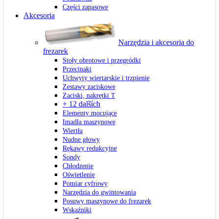
Części zapasowe
Akcesoria
Narzędzia i akcesoria do
frezarek
Stoły obrotowe i przegródki
Przecinaki
Uchwyty wiertarskie i trzpienie
Zestawy zaciskowe
Zaciski, nakrętki T
+ 12 dalších
Elementy mocujące
Imadła maszynowe
Wiertła
Nudne głowy
Rękawy redukcyjne
Sondy
Chłodzenie
Oświetlenie
Pomiar cyfrowy
Narzędzia do gwintowania
Posuwy maszynowe do frezarek
Wskaźniki