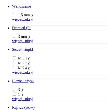
Wznoszenie
1,5 mm
()
więcej...
ukryj
Promień (R)
3 mm
()
więcej...
ukryj
Stożek stopki
MK 2
()
MK 3
()
MK 4
()
więcej...
ukryj
Liczba łożysk
3
()
1
()
więcej...
ukryj
Kąt szczytowy