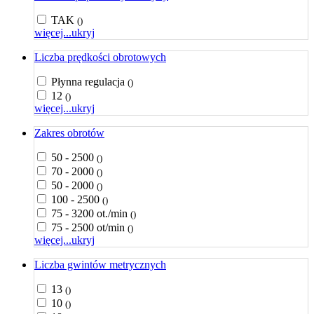
TAK
()
więcej...
ukryj
Liczba prędkości obrotowych
Płynna regulacja
()
12
()
więcej...
ukryj
Zakres obrotów
50 - 2500
()
70 - 2000
()
50 - 2000
()
100 - 2500
()
75 - 3200 ot./min
()
75 - 2500 ot/min
()
więcej...
ukryj
Liczba gwintów metrycznych
13
()
10
()