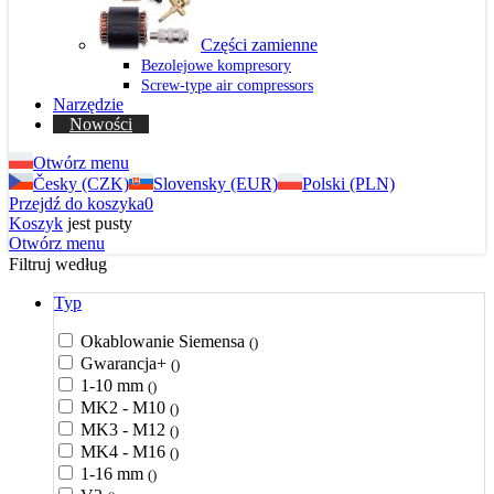
Części zamienne
Bezolejowe kompresory
Screw-type air compressors
Narzędzie
Nowości
Otwórz menu
Česky (CZK)
Slovensky (EUR)
Polski (PLN)
Przejdź do koszyka
0
Koszyk
jest pusty
Otwórz menu
Filtruj według
Typ
Okablowanie Siemensa
()
Gwarancja+
()
1-10 mm
()
MK2 - M10
()
MK3 - M12
()
MK4 - M16
()
1-16 mm
()