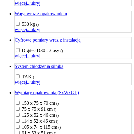
więcej...
ukryj
Waga wraz z opakowaniem
530 kg
()
więcej...
ukryj
Cyfrowe pomiary wraz z instalacją
Digitec D30 - 3 osy
()
więcej...
ukryj
System chłodzenia silnika
TAK
()
więcej...
ukryj
Wymiary opakowania (SxWxGL)
150 x 75 x 70 cm
()
75 x 75 x 91 cm
()
125 x 52 x 46 cm
()
114 x 52 x 46 cm
()
105 x 74 x 115 cm
()
91 x 53 x 51 cm
()