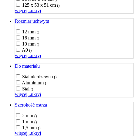
125 x 53 x 51 cm
()
więcej...
ukryj
Rozmiar uchwytu
12 mm
()
16 mm
()
10 mm
()
A0
()
więcej...
ukryj
Do materiału
Stal nierdzewna
()
Aluminium
()
Stal
()
więcej...
ukryj
Szerokość ostrza
2 mm
()
1 mm
()
1,5 mm
()
więcej...
ukryj