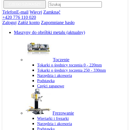
CZEGO SZUKASZ?
Telefon
E-mail
Więcej
Zamknąć
+420 776 110 020
Zaloguj
Załóż konto
Zapomniane hasło
Maszyny do obróbki metalu
(aktualny)
Toczenie
Tokarki o średnicy toczenia 0 - 220mm
Tokarki o średnicy toczenia 250 - 330mm
Narzędzia i akcesoria
Podstawka
Części zapasowe
Frezowanie
Wiertarki i frezarki
Narzędzia i akcesoria
Podstawka