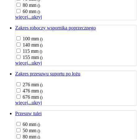
80 mm
()
60 mm
()
więcej...
ukryj
Zakres roboczy wspornika poprzecznego
100 mm
()
140 mm
()
115 mm
()
155 mm
()
więcej...
ukryj
Zakres przesuwu suportu po łożu
276 mm
()
476 mm
()
676 mm
()
więcej...
ukryj
Przesuw tulei
60 mm
()
50 mm
()
80 mm
()