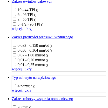
Zakres gwintów calowych
10 - 44 TPI
()
6 - 96 TPI
()
8 - 56 TPI
()
3 -1/2 - 96 TPI
()
więcej...
ukryj
Zakres prędkości przesuwu wzdłużnego
0,083 - 0,159 mm/ot
()
0,036 - 0,364 mm/ot
()
0,07 - 1,00 mm/ot
()
0,01 - 0,20 mm/ot
()
0,01 - 0,35 mm/ot
()
więcej...
ukryj
Typ uchwytu narzędziowego
4 pozycje
()
więcej...
ukryj
Zakres roboczy wsparcia pomocniczego
70 mm
()