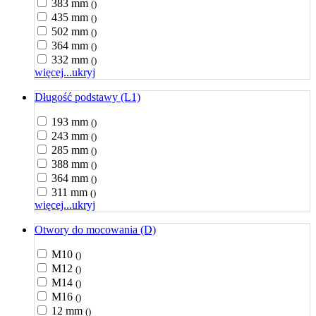
383 mm
()
435 mm
()
502 mm
()
364 mm
()
332 mm
()
więcej...
ukryj
Długość podstawy (L1)
193 mm
()
243 mm
()
285 mm
()
388 mm
()
364 mm
()
311 mm
()
więcej...
ukryj
Otwory do mocowania (D)
M10
()
M12
()
M14
()
M16
()
12 mm
()