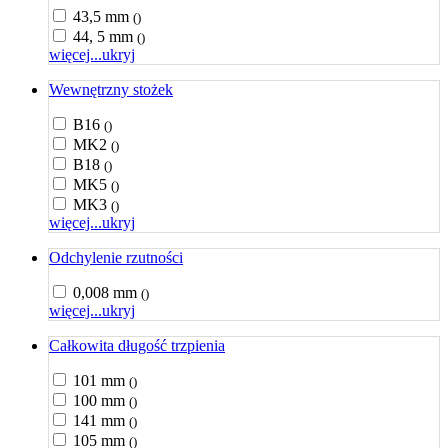
43,5 mm
()
44, 5 mm
()
więcej...
ukryj
Wewnętrzny stożek
B16
()
MK2
()
B18
()
MK5
()
MK3
()
więcej...
ukryj
Odchylenie rzutności
0,008 mm
()
więcej...
ukryj
Całkowita długość trzpienia
101 mm
()
100 mm
()
141 mm
()
105 mm
()