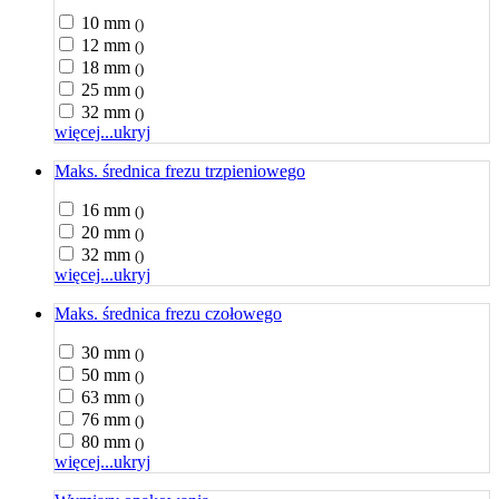
10 mm
()
12 mm
()
18 mm
()
25 mm
()
32 mm
()
więcej...
ukryj
Maks. średnica frezu trzpieniowego
16 mm
()
20 mm
()
32 mm
()
więcej...
ukryj
Maks. średnica frezu czołowego
30 mm
()
50 mm
()
63 mm
()
76 mm
()
80 mm
()
więcej...
ukryj