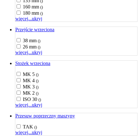
135 mm
()
160 mm
()
180 mm
()
więcej...
ukryj
Przejście wrzeciona
38 mm
()
26 mm
()
więcej...
ukryj
Stożek wrzeciona
MK 5
()
MK 4
()
MK 3
()
MK 2
()
ISO 30
()
więcej...
ukryj
Przesuw poprzeczny maszyny
TAK
()
więcej...
ukryj