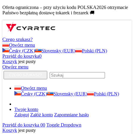
Oferta ograniczona – przy użyciu kodu POLSKA2026 otrzymacie
Państwo bezpłatną dostawę tokarek i frezarek 🚚
Czego szukasz?
Otwórz menu
Česky (CZK)
Slovensky (EUR)
Polski (PLN)
Przejdź do koszyka
0
Koszyk
jest pusty
Otwórz menu
CZEGO SZUKASZ?
Otwórz menu
Česky (CZK)
Slovensky (EUR)
Polski (PLN)
Twoje konto
Zaloguj
Załóż konto
Zapomniane hasło
Przejdź do koszyka
0
0
Toggle Dropdown
Koszyk
jest pusty