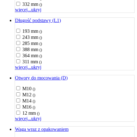
332 mm
()
więcej...
ukryj
Długość podstawy (L1)
193 mm
()
243 mm
()
285 mm
()
388 mm
()
364 mm
()
311 mm
()
więcej...
ukryj
Otwory do mocowania (D)
M10
()
M12
()
M14
()
M16
()
12 mm
()
więcej...
ukryj
Waga wraz z opakowaniem