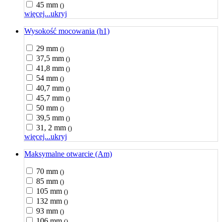
45 mm
()
więcej...
ukryj
Wysokość mocowania (h1)
29 mm
()
37,5 mm
()
41,8 mm
()
54 mm
()
40,7 mm
()
45,7 mm
()
50 mm
()
39,5 mm
()
31, 2 mm
()
więcej...
ukryj
Maksymalne otwarcie (Am)
70 mm
()
85 mm
()
105 mm
()
132 mm
()
93 mm
()
106 mm
()