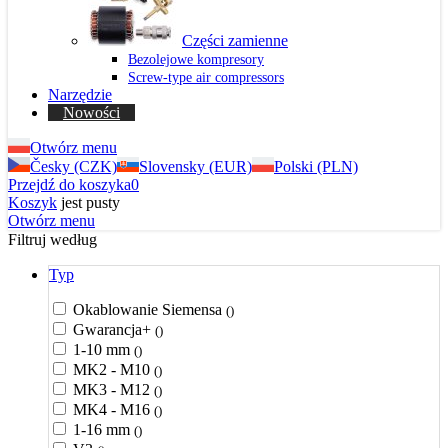
Części zamienne
Bezolejowe kompresory
Screw-type air compressors
Narzędzie
Nowości
Otwórz menu
Česky (CZK)
Slovensky (EUR)
Polski (PLN)
Przejdź do koszyka
0
Koszyk
jest pusty
Otwórz menu
Filtruj według
Typ
Okablowanie Siemensa
()
Gwarancja+
()
1-10 mm
()
MK2 - M10
()
MK3 - M12
()
MK4 - M16
()
1-16 mm
()