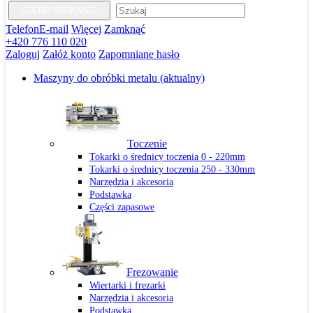
CZEGO SZUKASZ?
Telefon
E-mail
Więcej
Zamknąć
+420 776 110 020
Zaloguj
Załóż konto
Zapomniane hasło
Maszyny do obróbki metalu
(aktualny)
Toczenie
Tokarki o średnicy toczenia 0 - 220mm
Tokarki o średnicy toczenia 250 - 330mm
Narzędzia i akcesoria
Podstawka
Części zapasowe
Frezowanie
Wiertarki i frezarki
Narzędzia i akcesoria
Podstawka