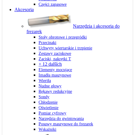
Części zapasowe
Akcesoria
Narzędzia i akcesoria do
frezarek
Stoły obrotowe i przegródki
Przecinaki
Uchwyty wiertarskie i trzpienie
Zestawy zaciskowe
Zaciski, nakrętki T
+ 12 dalších
Elementy mocujące
Imadła maszynowe
Wiertła
Nudne głowy
Rękawy redukcyjne
Sondy
Chłodzenie
Oświetlenie
Pomiar cyfrowy
Narzędzia do gwintowania
Posuwy maszynowe do frezarek
Wskaźniki