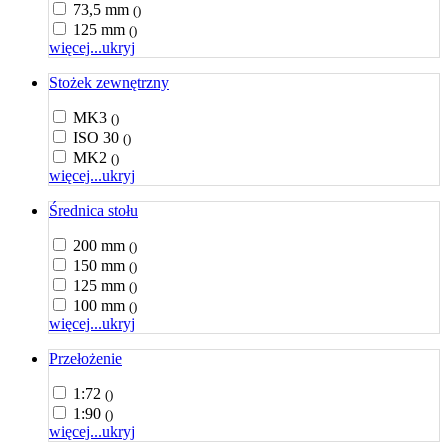
73,5 mm
()
125 mm
()
więcej...
ukryj
Stożek zewnętrzny
MK3
()
ISO 30
()
MK2
()
więcej...
ukryj
Średnica stołu
200 mm
()
150 mm
()
125 mm
()
100 mm
()
więcej...
ukryj
Przełożenie
1:72
()
1:90
()
więcej...
ukryj