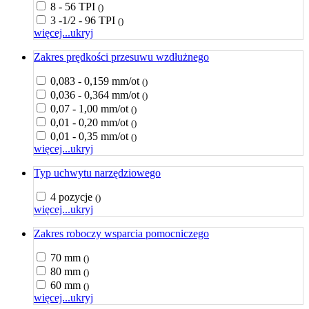
8 - 56 TPI
()
3 -1/2 - 96 TPI
()
więcej...
ukryj
Zakres prędkości przesuwu wzdłużnego
0,083 - 0,159 mm/ot
()
0,036 - 0,364 mm/ot
()
0,07 - 1,00 mm/ot
()
0,01 - 0,20 mm/ot
()
0,01 - 0,35 mm/ot
()
więcej...
ukryj
Typ uchwytu narzędziowego
4 pozycje
()
więcej...
ukryj
Zakres roboczy wsparcia pomocniczego
70 mm
()
80 mm
()
60 mm
()
więcej...
ukryj