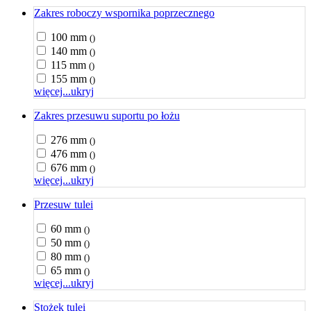
Zakres roboczy wspornika poprzecznego
100 mm
()
140 mm
()
115 mm
()
155 mm
()
więcej...
ukryj
Zakres przesuwu suportu po łożu
276 mm
()
476 mm
()
676 mm
()
więcej...
ukryj
Przesuw tulei
60 mm
()
50 mm
()
80 mm
()
65 mm
()
więcej...
ukryj
Stożek tulei