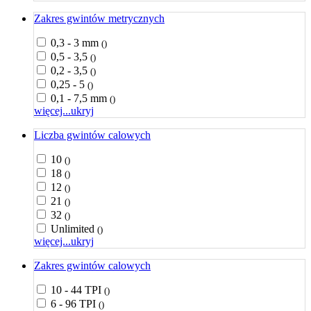
Zakres gwintów metrycznych
0,3 - 3 mm
()
0,5 - 3,5
()
0,2 - 3,5
()
0,25 - 5
()
0,1 - 7,5 mm
()
więcej...
ukryj
Liczba gwintów calowych
10
()
18
()
12
()
21
()
32
()
Unlimited
()
więcej...
ukryj
Zakres gwintów calowych
10 - 44 TPI
()
6 - 96 TPI
()