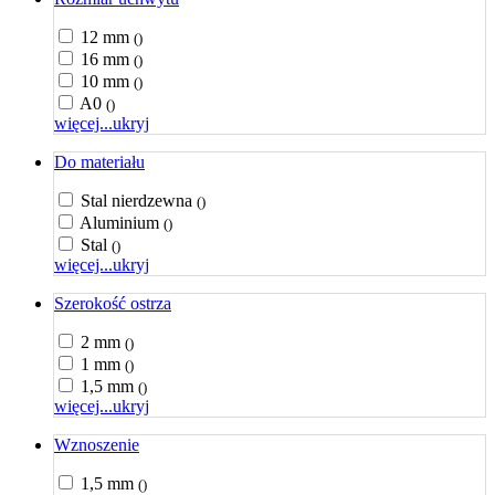
12 mm
()
16 mm
()
10 mm
()
A0
()
więcej...
ukryj
Do materiału
Stal nierdzewna
()
Aluminium
()
Stal
()
więcej...
ukryj
Szerokość ostrza
2 mm
()
1 mm
()
1,5 mm
()
więcej...
ukryj
Wznoszenie
1,5 mm
()