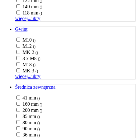
122 mm
()
149 mm
()
118 mm
()
więcej...
ukryj
Gwint
M10
()
M12
()
MK 2
()
3 x M8
()
M18
()
MK 3
()
więcej...
ukryj
Średnica zewnętrzna
41 mm
()
160 mm
()
200 mm
()
85 mm
()
80 mm
()
90 mm
()
36 mm
()