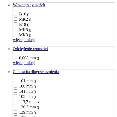
Wewnętrzny stożek
B16
()
MK2
()
B18
()
MK5
()
MK3
()
więcej...
ukryj
Odchylenie rzutności
0,008 mm
()
więcej...
ukryj
Całkowita długość trzpienia
101 mm
()
100 mm
()
141 mm
()
105 mm
()
113,7 mm
()
120,5 mm
()
139 mm
()