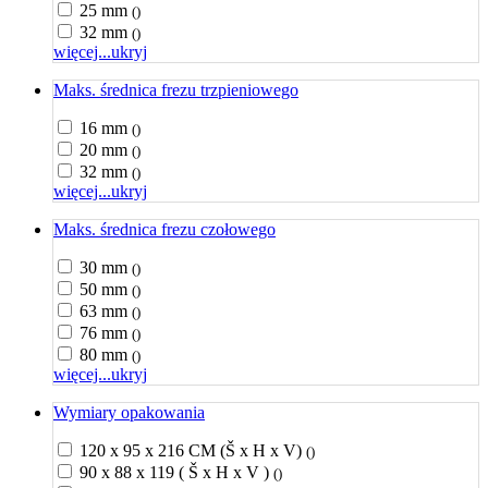
25 mm
()
32 mm
()
więcej...
ukryj
Maks. średnica frezu trzpieniowego
16 mm
()
20 mm
()
32 mm
()
więcej...
ukryj
Maks. średnica frezu czołowego
30 mm
()
50 mm
()
63 mm
()
76 mm
()
80 mm
()
więcej...
ukryj
Wymiary opakowania
120 x 95 x 216 CM (Š x H x V)
()
90 x 88 x 119 ( Š x H x V )
()