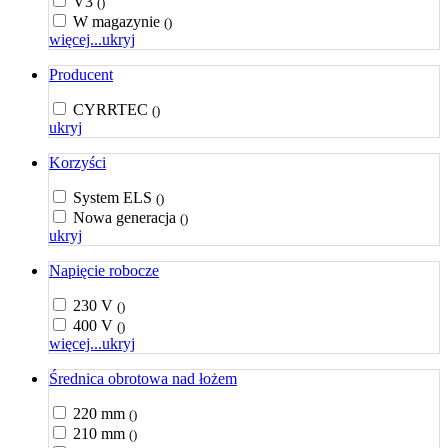
V3
()
W magazynie
()
więcej...
ukryj
Producent
CYRRTEC
()
ukryj
Korzyści
System ELS
()
Nowa generacja
()
ukryj
Napięcie robocze
230 V
()
400 V
()
więcej...
ukryj
Średnica obrotowa nad łożem
220 mm
()
210 mm
()