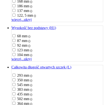
168 mm
()
186 mm
()
137 mm
()
122, 5 mm
()
więcej...
ukryj
Wysokość bez podstawy (H1)
68 mm
()
87 mm
()
92 mm
()
123 mm
()
104 mm
()
więcej...
ukryj
Całkowita długość otwartych szczęk (L)
293 mm
()
350 mm
()
545 mm
()
383 mm
()
435 mm
()
502 mm
()
364 mm
()