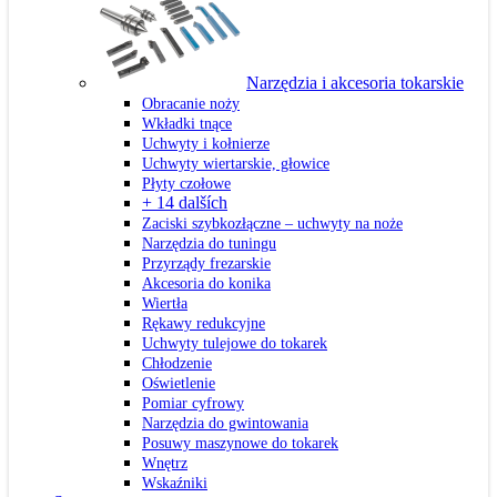
Narzędzia i akcesoria tokarskie
Obracanie noży
Wkładki tnące
Uchwyty i kołnierze
Uchwyty wiertarskie, głowice
Płyty czołowe
+ 14 dalších
Zaciski szybkozłączne – uchwyty na noże
Narzędzia do tuningu
Przyrządy frezarskie
Akcesoria do konika
Wiertła
Rękawy redukcyjne
Uchwyty tulejowe do tokarek
Chłodzenie
Oświetlenie
Pomiar cyfrowy
Narzędzia do gwintowania
Posuwy maszynowe do tokarek
Wnętrz
Wskaźniki