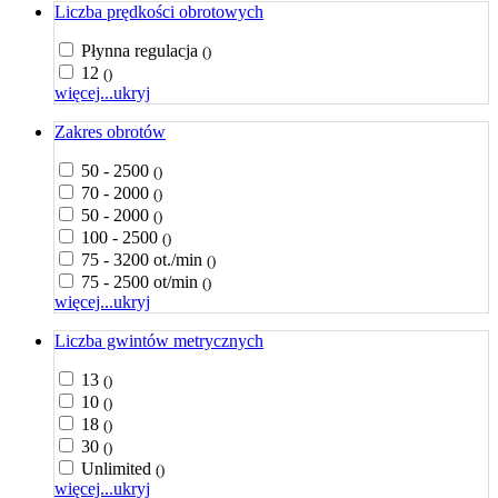
Liczba prędkości obrotowych
Płynna regulacja
()
12
()
więcej...
ukryj
Zakres obrotów
50 - 2500
()
70 - 2000
()
50 - 2000
()
100 - 2500
()
75 - 3200 ot./min
()
75 - 2500 ot/min
()
więcej...
ukryj
Liczba gwintów metrycznych
13
()
10
()
18
()
30
()
Unlimited
()
więcej...
ukryj