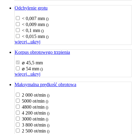
Odchylenie grotu
< 0,007 mm
()
< 0,009 mm
()
< 0,1 mm
()
< 0,015 mm
()
więcej...
ukryj
Korpus obrotowego trzpienia
⌀ 45,5 mm
⌀ 54 mm
()
więcej...
ukryj
Maksymalna prędkość obrotowa
2 000 ot/min
()
5000 ot/min
()
4800 ot/min
()
4 200 ot/min
()
3000 ot/min
()
3 800 ot/min
()
2 500 ot/min
()