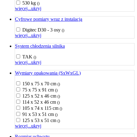
530 kg
()
więcej...
ukryj
Cyfrowe pomiary wraz z instalacją
Digitec D30 - 3 osy
()
więcej...
ukryj
System chłodzenia silnika
TAK
()
więcej...
ukryj
Wymiary opakowania (SxWxGL)
150 x 75 x 70 cm
()
75 x 75 x 91 cm
()
125 x 52 x 46 cm
()
114 x 52 x 46 cm
()
105 x 74 x 115 cm
()
91 x 53 x 51 cm
()
125 x 53 x 51 cm
()
więcej...
ukryj
Rozmiar uchwytu