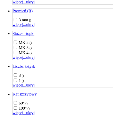
więcej...
ukryj
Promień (R)
3 mm
()
więcej...
ukryj
Stożek stopki
MK 2
()
MK 3
()
MK 4
()
więcej...
ukryj
Liczba łożysk
3
()
1
()
więcej...
ukryj
Kąt szczytowy
60°
()
100°
()
więcej...
ukryj