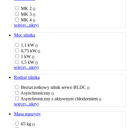
MK 2
()
MK 3
()
MK 4
()
więcej...
ukryj
Moc silnika
1,1 kW
()
0,75 kW
()
1 kW
()
1,5 kW
()
więcej...
ukryj
Rodzaj silnika
Bezszczotkowy silnik serwo BLDC
()
Asynchroniczny
()
Asynchroniczny z aktywnym chłodzeniem
()
więcej...
ukryj
Masa maszyny
65 kg
()