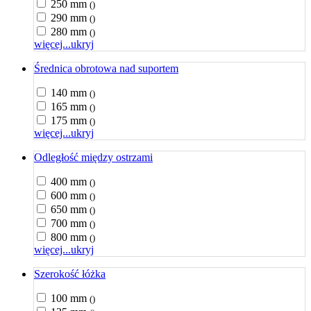
250 mm
()
290 mm
()
280 mm
()
więcej...
ukryj
Średnica obrotowa nad suportem
140 mm
()
165 mm
()
175 mm
()
więcej...
ukryj
Odległość między ostrzami
400 mm
()
600 mm
()
650 mm
()
700 mm
()
800 mm
()
więcej...
ukryj
Szerokość łóżka
100 mm
()