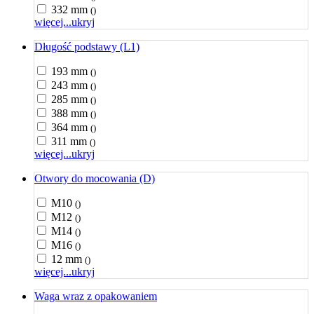
332 mm
()
więcej...
ukryj
Długość podstawy (L1)
193 mm
()
243 mm
()
285 mm
()
388 mm
()
364 mm
()
311 mm
()
więcej...
ukryj
Otwory do mocowania (D)
M10
()
M12
()
M14
()
M16
()
12 mm
()
więcej...
ukryj
Waga wraz z opakowaniem