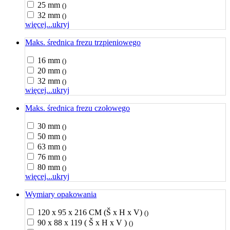
25 mm
()
32 mm
()
więcej...
ukryj
Maks. średnica frezu trzpieniowego
16 mm
()
20 mm
()
32 mm
()
więcej...
ukryj
Maks. średnica frezu czołowego
30 mm
()
50 mm
()
63 mm
()
76 mm
()
80 mm
()
więcej...
ukryj
Wymiary opakowania
120 x 95 x 216 CM (Š x H x V)
()
90 x 88 x 119 ( Š x H x V )
()