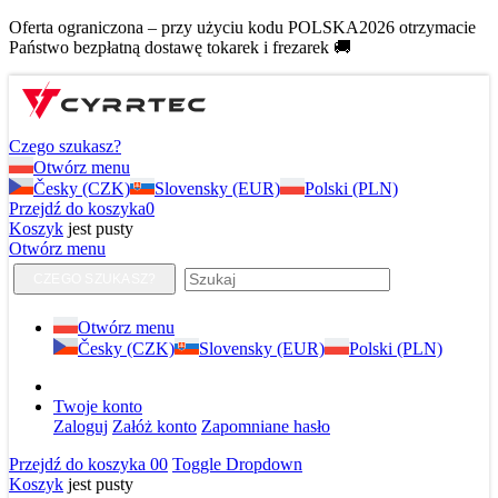
Oferta ograniczona – przy użyciu kodu POLSKA2026 otrzymacie
Państwo bezpłatną dostawę tokarek i frezarek 🚚
Czego szukasz?
Otwórz menu
Česky (CZK)
Slovensky (EUR)
Polski (PLN)
Przejdź do koszyka
0
Koszyk
jest pusty
Otwórz menu
CZEGO SZUKASZ?
Otwórz menu
Česky (CZK)
Slovensky (EUR)
Polski (PLN)
Twoje konto
Zaloguj
Załóż konto
Zapomniane hasło
Przejdź do koszyka
0
0
Toggle Dropdown
Koszyk
jest pusty