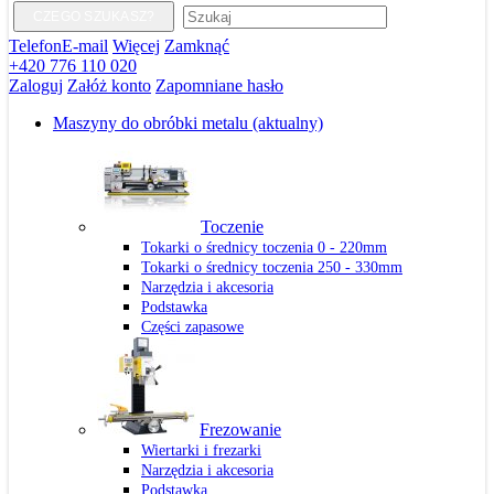
CZEGO SZUKASZ?
Telefon
E-mail
Więcej
Zamknąć
+420 776 110 020
Zaloguj
Załóż konto
Zapomniane hasło
Maszyny do obróbki metalu
(aktualny)
Toczenie
Tokarki o średnicy toczenia 0 - 220mm
Tokarki o średnicy toczenia 250 - 330mm
Narzędzia i akcesoria
Podstawka
Części zapasowe
Frezowanie
Wiertarki i frezarki
Narzędzia i akcesoria
Podstawka