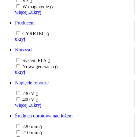
V3
()
W magazynie
()
więcej...
ukryj
Producent
CYRRTEC
()
ukryj
Korzyści
System ELS
()
Nowa generacja
()
ukryj
Napięcie robocze
230 V
()
400 V
()
więcej...
ukryj
Średnica obrotowa nad łożem
220 mm
()
210 mm
()