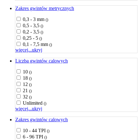
Zakres gwintów metrycznych
0,3 - 3 mm
()
0,5 - 3,5
()
0,2 - 3,5
()
0,25 - 5
()
0,1 - 7,5 mm
()
więcej...
ukryj
Liczba gwintów calowych
10
()
18
()
12
()
21
()
32
()
Unlimited
()
więcej...
ukryj
Zakres gwintów calowych
10 - 44 TPI
()
6 - 96 TPI
()