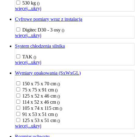
530 kg
()
więcej...
ukryj
Cyfrowe pomiary wraz z instalacją
Digitec D30 - 3 osy
()
więcej...
ukryj
System chłodzenia silnika
TAK
()
więcej...
ukryj
Wymiary opakowania (SxWxGL)
150 x 75 x 70 cm
()
75 x 75 x 91 cm
()
125 x 52 x 46 cm
()
114 x 52 x 46 cm
()
105 x 74 x 115 cm
()
91 x 53 x 51 cm
()
125 x 53 x 51 cm
()
więcej...
ukryj
Rozmiar uchwytu