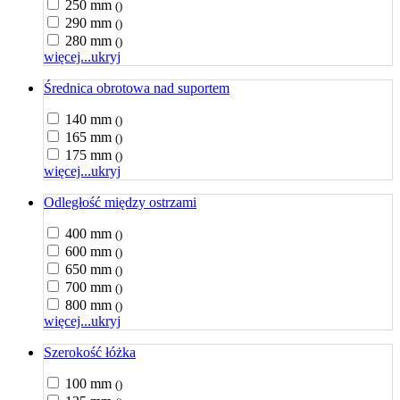
250 mm
()
290 mm
()
280 mm
()
więcej...
ukryj
Średnica obrotowa nad suportem
140 mm
()
165 mm
()
175 mm
()
więcej...
ukryj
Odległość między ostrzami
400 mm
()
600 mm
()
650 mm
()
700 mm
()
800 mm
()
więcej...
ukryj
Szerokość łóżka
100 mm
()