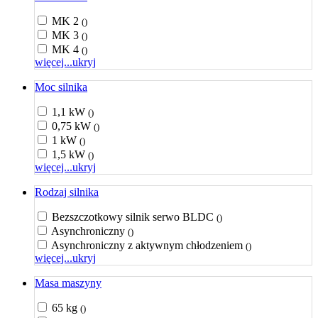
MK 2
()
MK 3
()
MK 4
()
więcej...
ukryj
Moc silnika
1,1 kW
()
0,75 kW
()
1 kW
()
1,5 kW
()
więcej...
ukryj
Rodzaj silnika
Bezszczotkowy silnik serwo BLDC
()
Asynchroniczny
()
Asynchroniczny z aktywnym chłodzeniem
()
więcej...
ukryj
Masa maszyny
65 kg
()