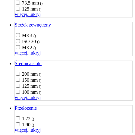
73,5 mm
()
125 mm
()
więcej...
ukryj
Stożek zewnętrzny
MK3
()
ISO 30
()
MK2
()
więcej...
ukryj
Średnica stołu
200 mm
()
150 mm
()
125 mm
()
100 mm
()
więcej...
ukryj
Przełożenie
1:72
()
1:90
()
więcej...
ukryj