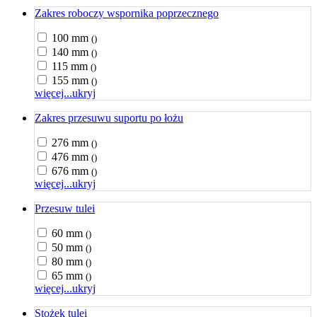
Zakres roboczy wspornika poprzecznego
100 mm
()
140 mm
()
115 mm
()
155 mm
()
więcej...
ukryj
Zakres przesuwu suportu po łożu
276 mm
()
476 mm
()
676 mm
()
więcej...
ukryj
Przesuw tulei
60 mm
()
50 mm
()
80 mm
()
65 mm
()
więcej...
ukryj
Stożek tulei