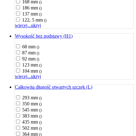
168 mm
()
186 mm
()
137 mm
()
122, 5 mm
()
więcej...
ukryj
Wysokość bez podstawy (H1)
68 mm
()
87 mm
()
92 mm
()
123 mm
()
104 mm
()
więcej...
ukryj
Całkowita długość otwartych szczęk (L)
293 mm
()
350 mm
()
545 mm
()
383 mm
()
435 mm
()
502 mm
()
364 mm
()