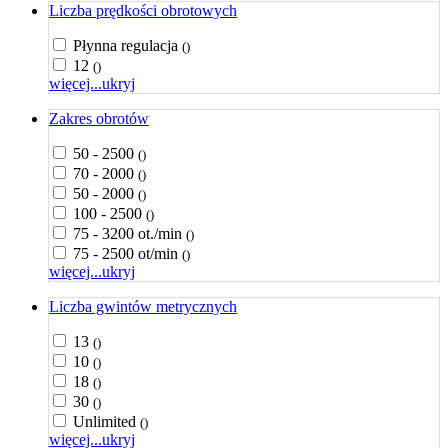
Liczba prędkości obrotowych
Płynna regulacja
()
12
()
więcej...
ukryj
Zakres obrotów
50 - 2500
()
70 - 2000
()
50 - 2000
()
100 - 2500
()
75 - 3200 ot./min
()
75 - 2500 ot/min
()
więcej...
ukryj
Liczba gwintów metrycznych
13
()
10
()
18
()
30
()
Unlimited
()
więcej...
ukryj