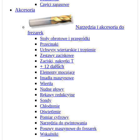
Części zapasowe
Akcesoria
Narzędzia i akcesoria do
frezarek
Stoły obrotowe i przegródki
Przecinaki
Uchwyty wiertarskie i trzpienie
Zestawy zaciskowe
Zaciski, nakrętki T
+ 12 dalších
Elementy mocujące
Imadła maszynowe
Wiertła
Nudne głowy
Rękawy redukcyjne
Sondy
Chłodzenie
Oświetlenie
Pomiar cyfrowy
Narzędzia do gwintowania
Posuwy maszynowe do frezarek
Wskaźniki