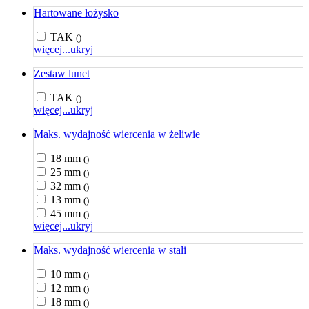
Hartowane łożysko
TAK
()
więcej...
ukryj
Zestaw lunet
TAK
()
więcej...
ukryj
Maks. wydajność wiercenia w żeliwie
18 mm
()
25 mm
()
32 mm
()
13 mm
()
45 mm
()
więcej...
ukryj
Maks. wydajność wiercenia w stali
10 mm
()
12 mm
()
18 mm
()