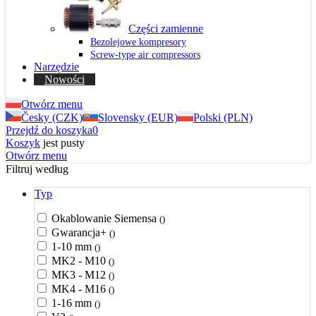
Części zamienne
Bezolejowe kompresory
Screw-type air compressors
Narzędzie
Nowości
Otwórz menu
Česky (CZK)
Slovensky (EUR)
Polski (PLN)
Przejdź do koszyka
0
Koszyk
jest pusty
Otwórz menu
Filtruj według
Typ
Okablowanie Siemensa
()
Gwarancja+
()
1-10 mm
()
MK2 - M10
()
MK3 - M12
()
MK4 - M16
()
1-16 mm
()