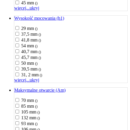
45 mm
()
więcej...
ukryj
Wysokość mocowania (h1)
29 mm
()
37,5 mm
()
41,8 mm
()
54 mm
()
40,7 mm
()
45,7 mm
()
50 mm
()
39,5 mm
()
31, 2 mm
()
więcej...
ukryj
Maksymalne otwarcie (Am)
70 mm
()
85 mm
()
105 mm
()
132 mm
()
93 mm
()
106 mm
()