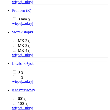
więcej...
ukryj
Promień (R)
3 mm
()
więcej...
ukryj
Stożek stopki
MK 2
()
MK 3
()
MK 4
()
więcej...
ukryj
Liczba łożysk
3
()
1
()
więcej...
ukryj
Kąt szczytowy
60°
()
100°
()
więcej...
ukryj