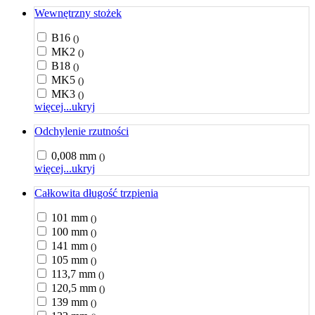
Wewnętrzny stożek
B16
()
MK2
()
B18
()
MK5
()
MK3
()
więcej...
ukryj
Odchylenie rzutności
0,008 mm
()
więcej...
ukryj
Całkowita długość trzpienia
101 mm
()
100 mm
()
141 mm
()
105 mm
()
113,7 mm
()
120,5 mm
()
139 mm
()