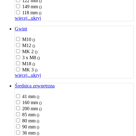
122 mm
()
149 mm
()
118 mm
()
więcej...
ukryj
Gwint
M10
()
M12
()
MK 2
()
3 x M8
()
M18
()
MK 3
()
więcej...
ukryj
Średnica zewnętrzna
41 mm
()
160 mm
()
200 mm
()
85 mm
()
80 mm
()
90 mm
()
36 mm
()