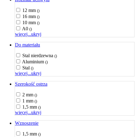
12 mm
()
16 mm
()
10 mm
()
A0
()
więcej...
ukryj
Do materiału
Stal nierdzewna
()
Aluminium
()
Stal
()
więcej...
ukryj
Szerokość ostrza
2 mm
()
1 mm
()
1,5 mm
()
więcej...
ukryj
Wznoszenie
1,5 mm
()