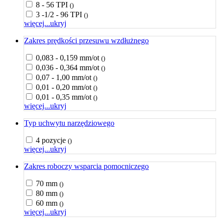
8 - 56 TPI
()
3 -1/2 - 96 TPI
()
więcej...
ukryj
Zakres prędkości przesuwu wzdłużnego
0,083 - 0,159 mm/ot
()
0,036 - 0,364 mm/ot
()
0,07 - 1,00 mm/ot
()
0,01 - 0,20 mm/ot
()
0,01 - 0,35 mm/ot
()
więcej...
ukryj
Typ uchwytu narzędziowego
4 pozycje
()
więcej...
ukryj
Zakres roboczy wsparcia pomocniczego
70 mm
()
80 mm
()
60 mm
()
więcej...
ukryj