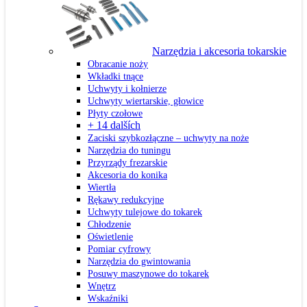
Narzędzia i akcesoria tokarskie
Obracanie noży
Wkładki tnące
Uchwyty i kołnierze
Uchwyty wiertarskie, głowice
Płyty czołowe
+ 14 dalších
Zaciski szybkozłączne – uchwyty na noże
Narzędzia do tuningu
Przyrządy frezarskie
Akcesoria do konika
Wiertła
Rękawy redukcyjne
Uchwyty tulejowe do tokarek
Chłodzenie
Oświetlenie
Pomiar cyfrowy
Narzędzia do gwintowania
Posuwy maszynowe do tokarek
Wnętrz
Wskaźniki