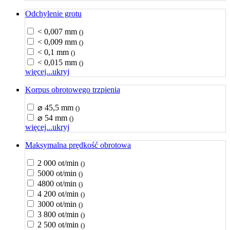
Odchylenie grotu
< 0,007 mm
()
< 0,009 mm
()
< 0,1 mm
()
< 0,015 mm
()
więcej...
ukryj
Korpus obrotowego trzpienia
⌀ 45,5 mm
()
⌀ 54 mm
()
więcej...
ukryj
Maksymalna prędkość obrotowa
2 000 ot/min
()
5000 ot/min
()
4800 ot/min
()
4 200 ot/min
()
3000 ot/min
()
3 800 ot/min
()
2 500 ot/min
()