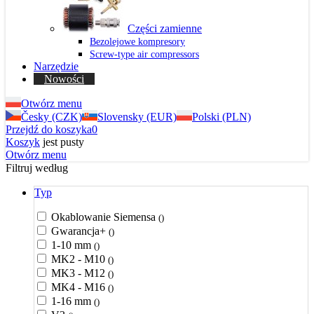
Części zamienne
Bezolejowe kompresory
Screw-type air compressors
Narzędzie
Nowości
Otwórz menu
Česky (CZK)
Slovensky (EUR)
Polski (PLN)
Przejdź do koszyka
0
Koszyk
jest pusty
Otwórz menu
Filtruj według
Typ
Okablowanie Siemensa
()
Gwarancja+
()
1-10 mm
()
MK2 - M10
()
MK3 - M12
()
MK4 - M16
()
1-16 mm
()