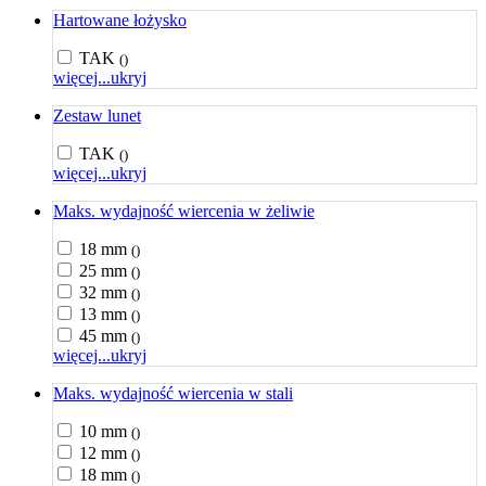
Hartowane łożysko
TAK
()
więcej...
ukryj
Zestaw lunet
TAK
()
więcej...
ukryj
Maks. wydajność wiercenia w żeliwie
18 mm
()
25 mm
()
32 mm
()
13 mm
()
45 mm
()
więcej...
ukryj
Maks. wydajność wiercenia w stali
10 mm
()
12 mm
()
18 mm
()