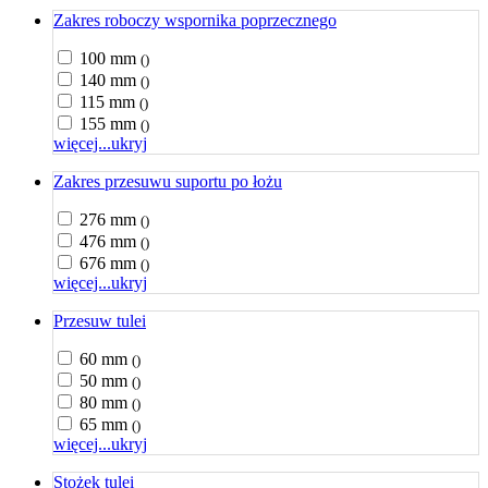
Zakres roboczy wspornika poprzecznego
100 mm
()
140 mm
()
115 mm
()
155 mm
()
więcej...
ukryj
Zakres przesuwu suportu po łożu
276 mm
()
476 mm
()
676 mm
()
więcej...
ukryj
Przesuw tulei
60 mm
()
50 mm
()
80 mm
()
65 mm
()
więcej...
ukryj
Stożek tulei