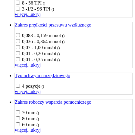
8 - 56 TPI
()
3 -1/2 - 96 TPI
()
więcej...
ukryj
Zakres prędkości przesuwu wzdłużnego
0,083 - 0,159 mm/ot
()
0,036 - 0,364 mm/ot
()
0,07 - 1,00 mm/ot
()
0,01 - 0,20 mm/ot
()
0,01 - 0,35 mm/ot
()
więcej...
ukryj
Typ uchwytu narzędziowego
4 pozycje
()
więcej...
ukryj
Zakres roboczy wsparcia pomocniczego
70 mm
()
80 mm
()
60 mm
()
więcej...
ukryj