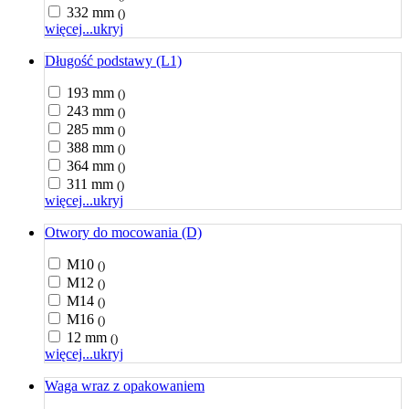
332 mm
()
więcej...
ukryj
Długość podstawy (L1)
193 mm
()
243 mm
()
285 mm
()
388 mm
()
364 mm
()
311 mm
()
więcej...
ukryj
Otwory do mocowania (D)
M10
()
M12
()
M14
()
M16
()
12 mm
()
więcej...
ukryj
Waga wraz z opakowaniem