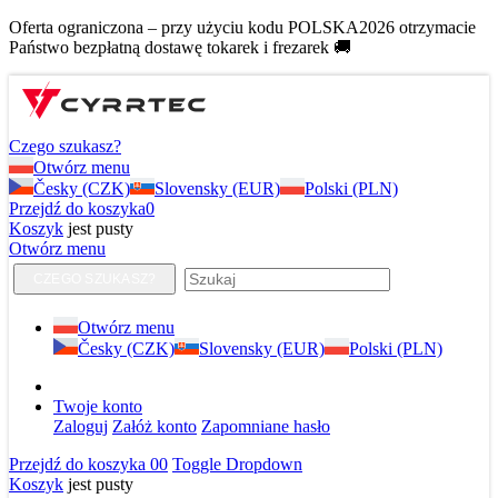
Oferta ograniczona – przy użyciu kodu POLSKA2026 otrzymacie
Państwo bezpłatną dostawę tokarek i frezarek 🚚
Czego szukasz?
Otwórz menu
Česky (CZK)
Slovensky (EUR)
Polski (PLN)
Przejdź do koszyka
0
Koszyk
jest pusty
Otwórz menu
CZEGO SZUKASZ?
Otwórz menu
Česky (CZK)
Slovensky (EUR)
Polski (PLN)
Twoje konto
Zaloguj
Załóż konto
Zapomniane hasło
Przejdź do koszyka
0
0
Toggle Dropdown
Koszyk
jest pusty