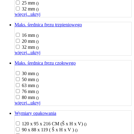
25 mm
()
32 mm
()
więcej...
ukryj
Maks. średnica frezu trzpieniowego
16 mm
()
20 mm
()
32 mm
()
więcej...
ukryj
Maks. średnica frezu czołowego
30 mm
()
50 mm
()
63 mm
()
76 mm
()
80 mm
()
więcej...
ukryj
Wymiary opakowania
120 x 95 x 216 CM (Š x H x V)
()
90 x 88 x 119 ( Š x H x V )
()