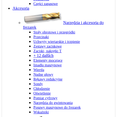
Części zapasowe
Akcesoria
Narzędzia i akcesoria do
frezarek
Stoły obrotowe i przegródki
Przecinaki
Uchwyty wiertarskie i trzpienie
Zestawy zaciskowe
Zaciski, nakrętki T
+ 12 dalších
Elementy mocujące
Imadła maszynowe
Wiertła
Nudne głowy
Rękawy redukcyjne
Sondy
Chłodzenie
Oświetlenie
Pomiar cyfrowy
Narzędzia do gwintowania
Posuwy maszynowe do frezarek
Wskaźniki