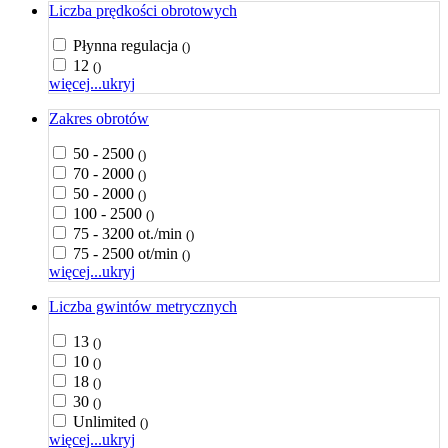
Liczba prędkości obrotowych
Płynna regulacja
()
12
()
więcej...
ukryj
Zakres obrotów
50 - 2500
()
70 - 2000
()
50 - 2000
()
100 - 2500
()
75 - 3200 ot./min
()
75 - 2500 ot/min
()
więcej...
ukryj
Liczba gwintów metrycznych
13
()
10
()
18
()
30
()
Unlimited
()
więcej...
ukryj