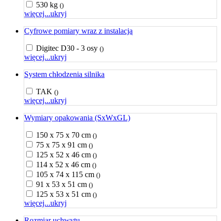
530 kg
()
więcej...
ukryj
Cyfrowe pomiary wraz z instalacją
Digitec D30 - 3 osy
()
więcej...
ukryj
System chłodzenia silnika
TAK
()
więcej...
ukryj
Wymiary opakowania (SxWxGL)
150 x 75 x 70 cm
()
75 x 75 x 91 cm
()
125 x 52 x 46 cm
()
114 x 52 x 46 cm
()
105 x 74 x 115 cm
()
91 x 53 x 51 cm
()
125 x 53 x 51 cm
()
więcej...
ukryj
Rozmiar uchwytu