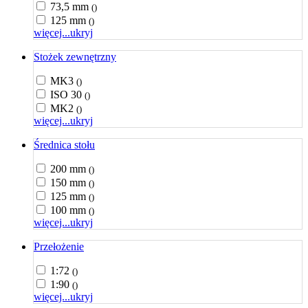
73,5 mm
()
125 mm
()
więcej...
ukryj
Stożek zewnętrzny
MK3
()
ISO 30
()
MK2
()
więcej...
ukryj
Średnica stołu
200 mm
()
150 mm
()
125 mm
()
100 mm
()
więcej...
ukryj
Przełożenie
1:72
()
1:90
()
więcej...
ukryj