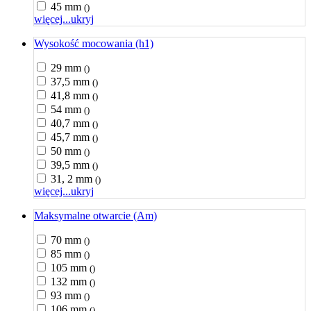
45 mm
()
więcej...
ukryj
Wysokość mocowania (h1)
29 mm
()
37,5 mm
()
41,8 mm
()
54 mm
()
40,7 mm
()
45,7 mm
()
50 mm
()
39,5 mm
()
31, 2 mm
()
więcej...
ukryj
Maksymalne otwarcie (Am)
70 mm
()
85 mm
()
105 mm
()
132 mm
()
93 mm
()
106 mm
()