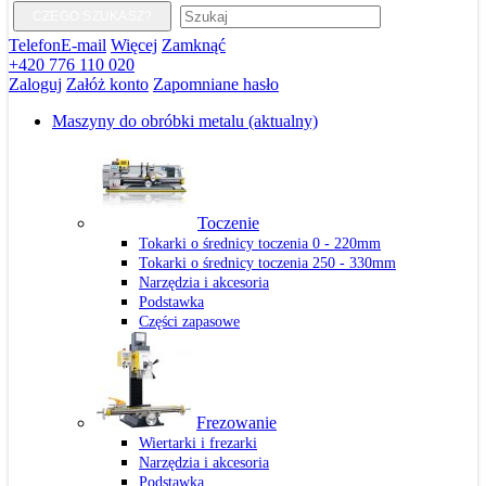
CZEGO SZUKASZ?
Telefon
E-mail
Więcej
Zamknąć
+420 776 110 020
Zaloguj
Załóż konto
Zapomniane hasło
Maszyny do obróbki metalu
(aktualny)
Toczenie
Tokarki o średnicy toczenia 0 - 220mm
Tokarki o średnicy toczenia 250 - 330mm
Narzędzia i akcesoria
Podstawka
Części zapasowe
Frezowanie
Wiertarki i frezarki
Narzędzia i akcesoria
Podstawka