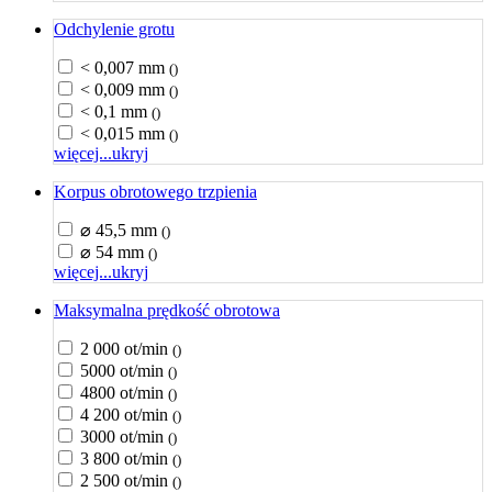
Odchylenie grotu
< 0,007 mm
()
< 0,009 mm
()
< 0,1 mm
()
< 0,015 mm
()
więcej...
ukryj
Korpus obrotowego trzpienia
⌀ 45,5 mm
()
⌀ 54 mm
()
więcej...
ukryj
Maksymalna prędkość obrotowa
2 000 ot/min
()
5000 ot/min
()
4800 ot/min
()
4 200 ot/min
()
3000 ot/min
()
3 800 ot/min
()
2 500 ot/min
()