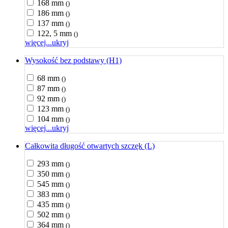
168 mm
()
186 mm
()
137 mm
()
122, 5 mm
()
więcej...
ukryj
Wysokość bez podstawy (H1)
68 mm
()
87 mm
()
92 mm
()
123 mm
()
104 mm
()
więcej...
ukryj
Całkowita długość otwartych szczęk (L)
293 mm
()
350 mm
()
545 mm
()
383 mm
()
435 mm
()
502 mm
()
364 mm
()