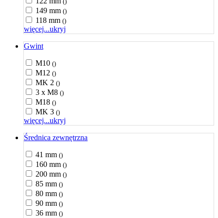
122 mm
()
149 mm
()
118 mm
()
więcej...
ukryj
Gwint
M10
()
M12
()
MK 2
()
3 x M8
()
M18
()
MK 3
()
więcej...
ukryj
Średnica zewnętrzna
41 mm
()
160 mm
()
200 mm
()
85 mm
()
80 mm
()
90 mm
()
36 mm
()