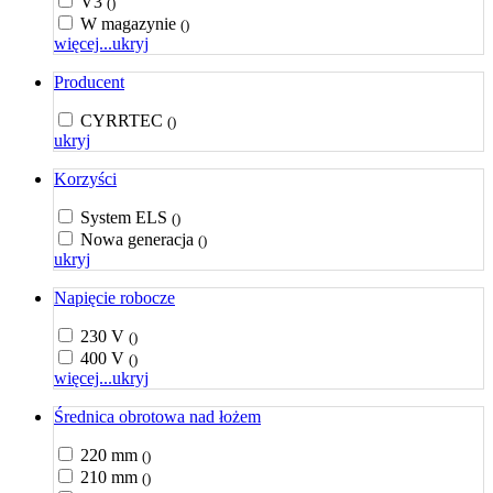
V3
()
W magazynie
()
więcej...
ukryj
Producent
CYRRTEC
()
ukryj
Korzyści
System ELS
()
Nowa generacja
()
ukryj
Napięcie robocze
230 V
()
400 V
()
więcej...
ukryj
Średnica obrotowa nad łożem
220 mm
()
210 mm
()