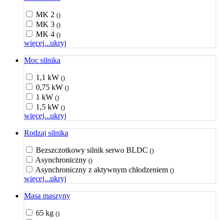
MK 2
()
MK 3
()
MK 4
()
więcej...
ukryj
Moc silnika
1,1 kW
()
0,75 kW
()
1 kW
()
1,5 kW
()
więcej...
ukryj
Rodzaj silnika
Bezszczotkowy silnik serwo BLDC
()
Asynchroniczny
()
Asynchroniczny z aktywnym chłodzeniem
()
więcej...
ukryj
Masa maszyny
65 kg
()