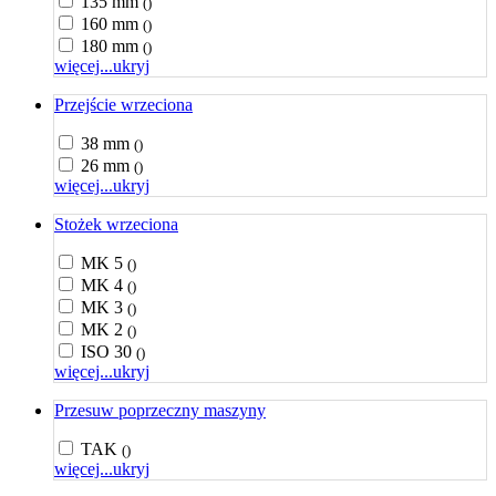
135 mm
()
160 mm
()
180 mm
()
więcej...
ukryj
Przejście wrzeciona
38 mm
()
26 mm
()
więcej...
ukryj
Stożek wrzeciona
MK 5
()
MK 4
()
MK 3
()
MK 2
()
ISO 30
()
więcej...
ukryj
Przesuw poprzeczny maszyny
TAK
()
więcej...
ukryj