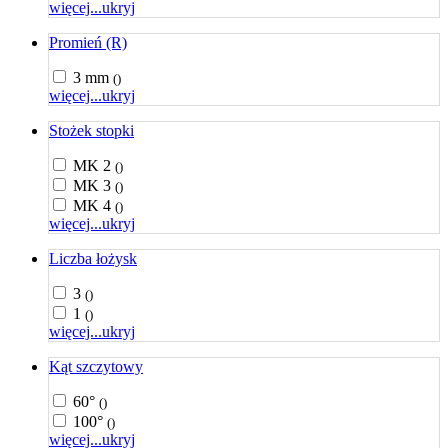
więcej...
ukryj
Promień (R)
3 mm
()
więcej...
ukryj
Stożek stopki
MK 2
()
MK 3
()
MK 4
()
więcej...
ukryj
Liczba łożysk
3
()
1
()
więcej...
ukryj
Kąt szczytowy
60°
()
100°
()
więcej...
ukryj