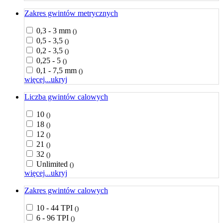
Zakres gwintów metrycznych
0,3 - 3 mm
()
0,5 - 3,5
()
0,2 - 3,5
()
0,25 - 5
()
0,1 - 7,5 mm
()
więcej...
ukryj
Liczba gwintów calowych
10
()
18
()
12
()
21
()
32
()
Unlimited
()
więcej...
ukryj
Zakres gwintów calowych
10 - 44 TPI
()
6 - 96 TPI
()