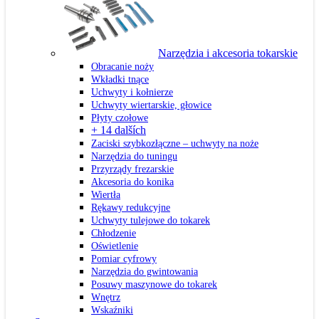
Narzędzia i akcesoria tokarskie
Obracanie noży
Wkładki tnące
Uchwyty i kołnierze
Uchwyty wiertarskie, głowice
Płyty czołowe
+ 14 dalších
Zaciski szybkozłączne – uchwyty na noże
Narzędzia do tuningu
Przyrządy frezarskie
Akcesoria do konika
Wiertła
Rękawy redukcyjne
Uchwyty tulejowe do tokarek
Chłodzenie
Oświetlenie
Pomiar cyfrowy
Narzędzia do gwintowania
Posuwy maszynowe do tokarek
Wnętrz
Wskaźniki