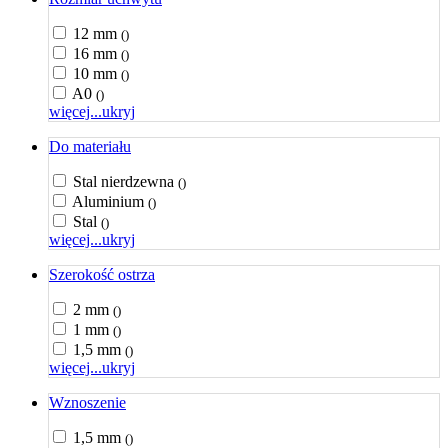
12 mm
()
16 mm
()
10 mm
()
A0
()
więcej...
ukryj
Do materiału
Stal nierdzewna
()
Aluminium
()
Stal
()
więcej...
ukryj
Szerokość ostrza
2 mm
()
1 mm
()
1,5 mm
()
więcej...
ukryj
Wznoszenie
1,5 mm
()