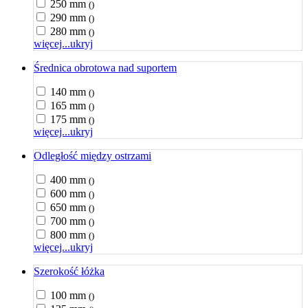
250 mm
()
290 mm
()
280 mm
()
więcej...
ukryj
Średnica obrotowa nad suportem
140 mm
()
165 mm
()
175 mm
()
więcej...
ukryj
Odległość między ostrzami
400 mm
()
600 mm
()
650 mm
()
700 mm
()
800 mm
()
więcej...
ukryj
Szerokość łóżka
100 mm
()