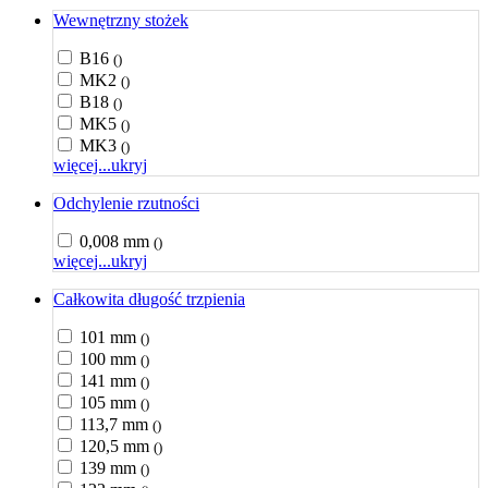
Wewnętrzny stożek
B16
()
MK2
()
B18
()
MK5
()
MK3
()
więcej...
ukryj
Odchylenie rzutności
0,008 mm
()
więcej...
ukryj
Całkowita długość trzpienia
101 mm
()
100 mm
()
141 mm
()
105 mm
()
113,7 mm
()
120,5 mm
()
139 mm
()