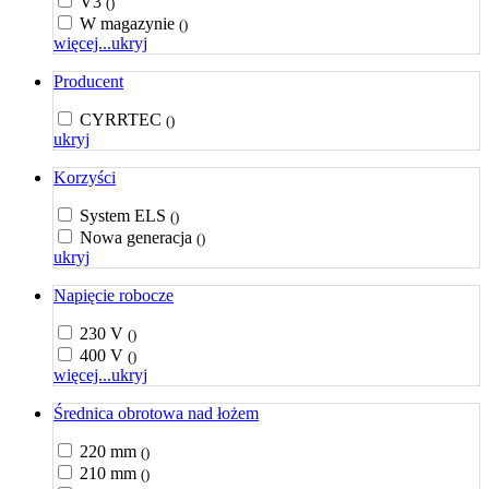
V3
()
W magazynie
()
więcej...
ukryj
Producent
CYRRTEC
()
ukryj
Korzyści
System ELS
()
Nowa generacja
()
ukryj
Napięcie robocze
230 V
()
400 V
()
więcej...
ukryj
Średnica obrotowa nad łożem
220 mm
()
210 mm
()