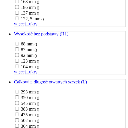
168 mm
()
186 mm
()
137 mm
()
122, 5 mm
()
więcej...
ukryj
Wysokość bez podstawy (H1)
68 mm
()
87 mm
()
92 mm
()
123 mm
()
104 mm
()
więcej...
ukryj
Całkowita długość otwartych szczęk (L)
293 mm
()
350 mm
()
545 mm
()
383 mm
()
435 mm
()
502 mm
()
364 mm
()