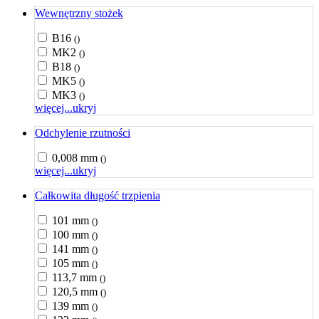
Wewnętrzny stożek
B16
()
MK2
()
B18
()
MK5
()
MK3
()
więcej...
ukryj
Odchylenie rzutności
0,008 mm
()
więcej...
ukryj
Całkowita długość trzpienia
101 mm
()
100 mm
()
141 mm
()
105 mm
()
113,7 mm
()
120,5 mm
()
139 mm
()