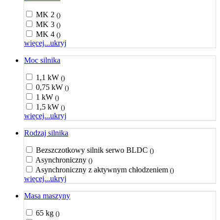
MK 2
()
MK 3
()
MK 4
()
więcej...
ukryj
Moc silnika
1,1 kW
()
0,75 kW
()
1 kW
()
1,5 kW
()
więcej...
ukryj
Rodzaj silnika
Bezszczotkowy silnik serwo BLDC
()
Asynchroniczny
()
Asynchroniczny z aktywnym chłodzeniem
()
więcej...
ukryj
Masa maszyny
65 kg
()