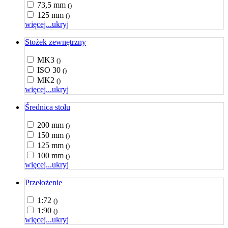
73,5 mm
()
125 mm
()
więcej...
ukryj
Stożek zewnętrzny
MK3
()
ISO 30
()
MK2
()
więcej...
ukryj
Średnica stołu
200 mm
()
150 mm
()
125 mm
()
100 mm
()
więcej...
ukryj
Przełożenie
1:72
()
1:90
()
więcej...
ukryj