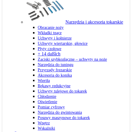
Narzędzia i akcesoria tokarskie
Obracanie noży
Wkładki tnące
Uchwyty i kołnierze
Uchwyty wiertarskie, głowice
Płyty czołowe
+ 14 dalších
Zaciski szybkozłączne – uchwyty na noże
Narzędzia do tuningu
Przyrządy frezarskie
Akcesoria do konika
Wiertła
Rękawy redukcyjne
Uchwyty tulejowe do tokarek
Chłodzenie
Oświetlenie
Pomiar cyfrowy
Narzędzia do gwintowania
Posuwy maszynowe do tokarek
Wnętrz
Wskaźniki