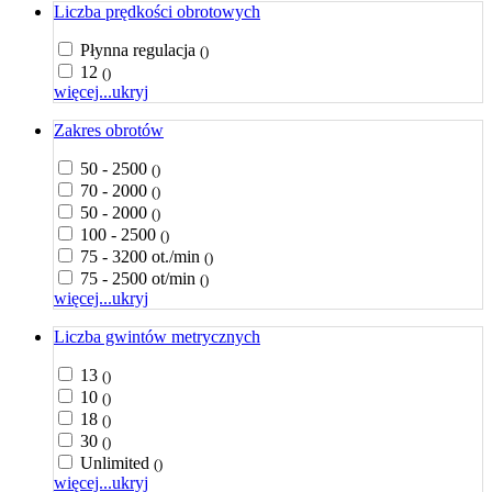
Liczba prędkości obrotowych
Płynna regulacja
()
12
()
więcej...
ukryj
Zakres obrotów
50 - 2500
()
70 - 2000
()
50 - 2000
()
100 - 2500
()
75 - 3200 ot./min
()
75 - 2500 ot/min
()
więcej...
ukryj
Liczba gwintów metrycznych
13
()
10
()
18
()
30
()
Unlimited
()
więcej...
ukryj