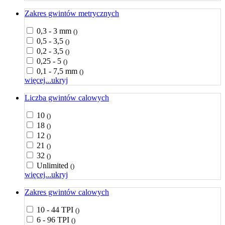
Zakres gwintów metrycznych
0,3 - 3 mm
()
0,5 - 3,5
()
0,2 - 3,5
()
0,25 - 5
()
0,1 - 7,5 mm
()
więcej...
ukryj
Liczba gwintów calowych
10
()
18
()
12
()
21
()
32
()
Unlimited
()
więcej...
ukryj
Zakres gwintów calowych
10 - 44 TPI
()
6 - 96 TPI
()