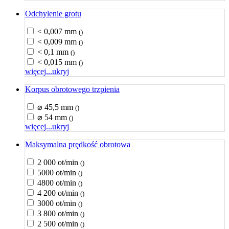
Odchylenie grotu
< 0,007 mm
()
< 0,009 mm
()
< 0,1 mm
()
< 0,015 mm
()
więcej...
ukryj
Korpus obrotowego trzpienia
⌀ 45,5 mm
()
⌀ 54 mm
()
więcej...
ukryj
Maksymalna prędkość obrotowa
2 000 ot/min
()
5000 ot/min
()
4800 ot/min
()
4 200 ot/min
()
3000 ot/min
()
3 800 ot/min
()
2 500 ot/min
()