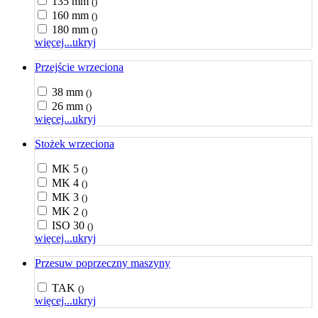
135 mm
()
160 mm
()
180 mm
()
więcej...
ukryj
Przejście wrzeciona
38 mm
()
26 mm
()
więcej...
ukryj
Stożek wrzeciona
MK 5
()
MK 4
()
MK 3
()
MK 2
()
ISO 30
()
więcej...
ukryj
Przesuw poprzeczny maszyny
TAK
()
więcej...
ukryj