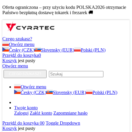
Oferta ograniczona – przy użyciu kodu POLSKA2026 otrzymacie
Państwo bezpłatną dostawę tokarek i frezarek 🚚
Czego szukasz?
Otwórz menu
Česky (CZK)
Slovensky (EUR)
Polski (PLN)
Przejdź do koszyka
0
Koszyk
jest pusty
Otwórz menu
CZEGO SZUKASZ?
Otwórz menu
Česky (CZK)
Slovensky (EUR)
Polski (PLN)
Twoje konto
Zaloguj
Załóż konto
Zapomniane hasło
Przejdź do koszyka
0
0
Toggle Dropdown
Koszyk
jest pusty