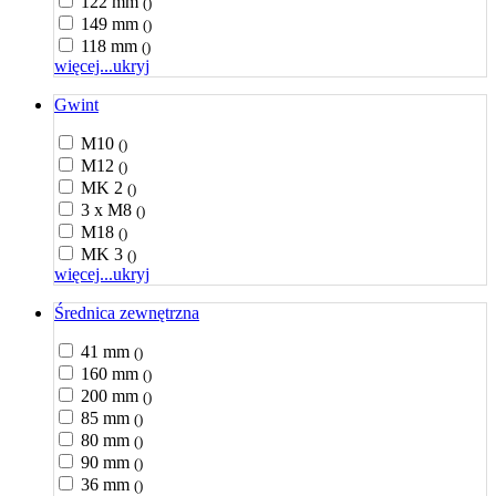
122 mm
()
149 mm
()
118 mm
()
więcej...
ukryj
Gwint
M10
()
M12
()
MK 2
()
3 x M8
()
M18
()
MK 3
()
więcej...
ukryj
Średnica zewnętrzna
41 mm
()
160 mm
()
200 mm
()
85 mm
()
80 mm
()
90 mm
()
36 mm
()