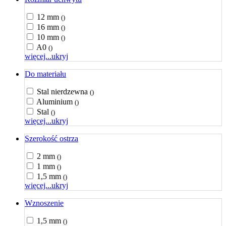
12 mm
()
16 mm
()
10 mm
()
A0
()
więcej...
ukryj
Do materiału
Stal nierdzewna
()
Aluminium
()
Stal
()
więcej...
ukryj
Szerokość ostrza
2 mm
()
1 mm
()
1,5 mm
()
więcej...
ukryj
Wznoszenie
1,5 mm
()