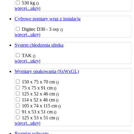
530 kg
()
więcej...
ukryj
Cyfrowe pomiary wraz z instalacją
Digitec D30 - 3 osy
()
więcej...
ukryj
System chłodzenia silnika
TAK
()
więcej...
ukryj
Wymiary opakowania (SxWxGL)
150 x 75 x 70 cm
()
75 x 75 x 91 cm
()
125 x 52 x 46 cm
()
114 x 52 x 46 cm
()
105 x 74 x 115 cm
()
91 x 53 x 51 cm
()
125 x 53 x 51 cm
()
więcej...
ukryj
Rozmiar uchwytu