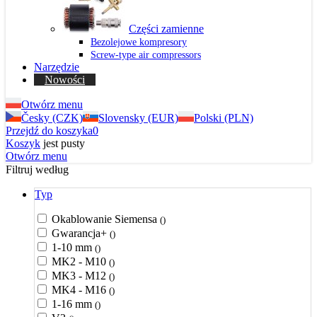
Części zamienne
Bezolejowe kompresory
Screw-type air compressors
Narzędzie
Nowości
Otwórz menu
Česky (CZK)
Slovensky (EUR)
Polski (PLN)
Przejdź do koszyka
0
Koszyk
jest pusty
Otwórz menu
Filtruj według
Typ
Okablowanie Siemensa
()
Gwarancja+
()
1-10 mm
()
MK2 - M10
()
MK3 - M12
()
MK4 - M16
()
1-16 mm
()