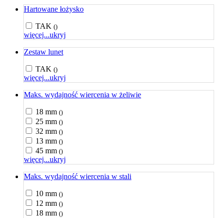
Hartowane łożysko
TAK
()
więcej...
ukryj
Zestaw lunet
TAK
()
więcej...
ukryj
Maks. wydajność wiercenia w żeliwie
18 mm
()
25 mm
()
32 mm
()
13 mm
()
45 mm
()
więcej...
ukryj
Maks. wydajność wiercenia w stali
10 mm
()
12 mm
()
18 mm
()