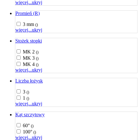
więcej...
ukryj
Promień (R)
3 mm
()
więcej...
ukryj
Stożek stopki
MK 2
()
MK 3
()
MK 4
()
więcej...
ukryj
Liczba łożysk
3
()
1
()
więcej...
ukryj
Kąt szczytowy
60°
()
100°
()
więcej...
ukryj