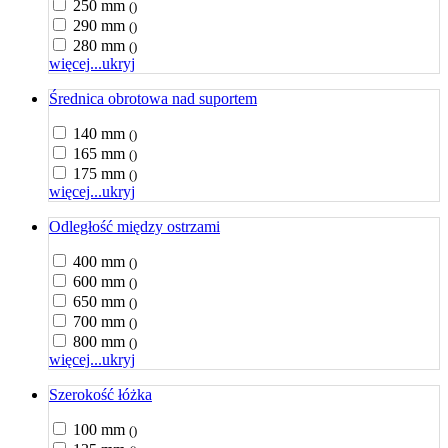
250 mm
()
290 mm
()
280 mm
()
więcej...
ukryj
Średnica obrotowa nad suportem
140 mm
()
165 mm
()
175 mm
()
więcej...
ukryj
Odległość między ostrzami
400 mm
()
600 mm
()
650 mm
()
700 mm
()
800 mm
()
więcej...
ukryj
Szerokość łóżka
100 mm
()