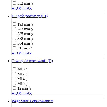
332 mm
()
więcej...
ukryj
Długość podstawy (L1)
193 mm
()
243 mm
()
285 mm
()
388 mm
()
364 mm
()
311 mm
()
więcej...
ukryj
Otwory do mocowania (D)
M10
()
M12
()
M14
()
M16
()
12 mm
()
więcej...
ukryj
Waga wraz z opakowaniem