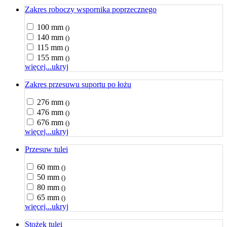
Zakres roboczy wspornika poprzecznego
100 mm
()
140 mm
()
115 mm
()
155 mm
()
więcej...
ukryj
Zakres przesuwu suportu po łożu
276 mm
()
476 mm
()
676 mm
()
więcej...
ukryj
Przesuw tulei
60 mm
()
50 mm
()
80 mm
()
65 mm
()
więcej...
ukryj
Stożek tulei