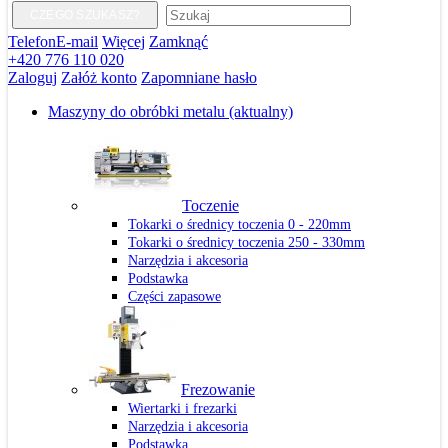
CZEGO SZUKASZ?
Telefon
E-mail
Więcej
Zamknąć
+420 776 110 020
Zaloguj
Załóż konto
Zapomniane hasło
Maszyny do obróbki metalu
(aktualny)
Toczenie
Tokarki o średnicy toczenia 0 - 220mm
Tokarki o średnicy toczenia 250 - 330mm
Narzędzia i akcesoria
Podstawka
Części zapasowe
Frezowanie
Wiertarki i frezarki
Narzędzia i akcesoria
Podstawka