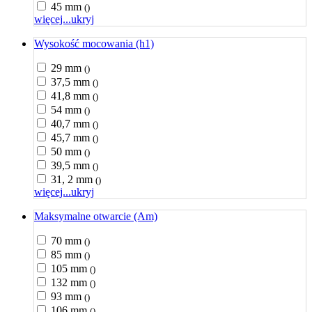
45 mm
()
więcej...
ukryj
Wysokość mocowania (h1)
29 mm
()
37,5 mm
()
41,8 mm
()
54 mm
()
40,7 mm
()
45,7 mm
()
50 mm
()
39,5 mm
()
31, 2 mm
()
więcej...
ukryj
Maksymalne otwarcie (Am)
70 mm
()
85 mm
()
105 mm
()
132 mm
()
93 mm
()
106 mm
()