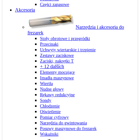
Części zapasowe
Akcesoria
Narzędzia i akcesoria do
frezarek
Stoły obrotowe i przegródki
Przecinaki
Uchwyty wiertarskie i trzpienie
Zestawy zaciskowe
Zaciski, nakrętki T
+ 12 dalších
Elementy mocujące
Imadła maszynowe
Wiertła
Nudne głowy
Rękawy redukcyjne
Sondy
Chłodzenie
Oświetlenie
Pomiar cyfrowy
Narzędzia do gwintowania
Posuwy maszynowe do frezarek
Wskaźniki