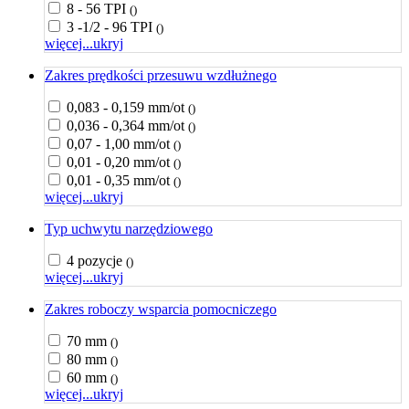
8 - 56 TPI
()
3 -1/2 - 96 TPI
()
więcej...
ukryj
Zakres prędkości przesuwu wzdłużnego
0,083 - 0,159 mm/ot
()
0,036 - 0,364 mm/ot
()
0,07 - 1,00 mm/ot
()
0,01 - 0,20 mm/ot
()
0,01 - 0,35 mm/ot
()
więcej...
ukryj
Typ uchwytu narzędziowego
4 pozycje
()
więcej...
ukryj
Zakres roboczy wsparcia pomocniczego
70 mm
()
80 mm
()
60 mm
()
więcej...
ukryj